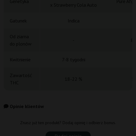
Genetyka
Pure Afgh
x Strawberry Cola Auto
Gatunek
Indica
Od ziarna
-
8 
do plonów
Kwitnienie
7-8 tygodni
Zawartość
18-22 %
1
THC
Opinie klientów
Znasz już ten produkt? Dodaj opinię i odbierz bonus.