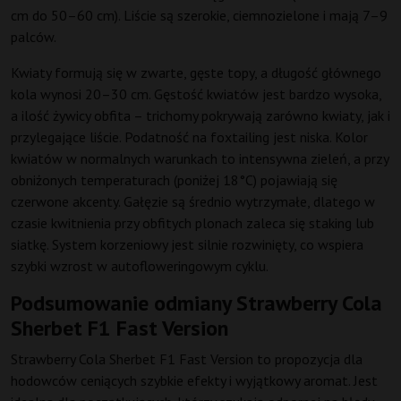
cm do 50–60 cm). Liście są szerokie, ciemnozielone i mają 7–9
palców.
Kwiaty formują się w zwarte, gęste topy, a długość głównego
kola wynosi 20–30 cm. Gęstość kwiatów jest bardzo wysoka,
a ilość żywicy obfita – trichomy pokrywają zarówno kwiaty, jak i
przylegające liście. Podatność na foxtailing jest niska. Kolor
kwiatów w normalnych warunkach to intensywna zieleń, a przy
obniżonych temperaturach (poniżej 18°C) pojawiają się
czerwone akcenty. Gałęzie są średnio wytrzymałe, dlatego w
czasie kwitnienia przy obfitych plonach zaleca się staking lub
siatkę. System korzeniowy jest silnie rozwinięty, co wspiera
szybki wzrost w autofloweringowym cyklu.
Podsumowanie odmiany Strawberry Cola
Sherbet F1 Fast Version
Strawberry Cola Sherbet F1 Fast Version to propozycja dla
hodowców ceniących szybkie efekty i wyjątkowy aromat. Jest