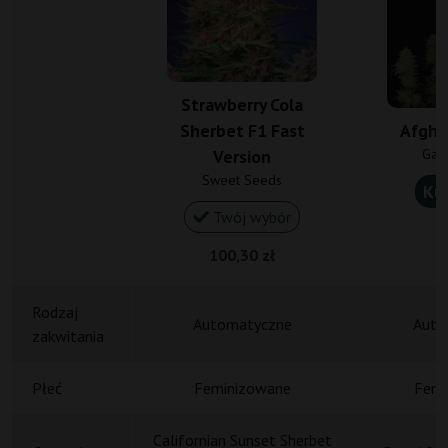
Strawberry Cola
Afgha
Sherbet F1 Fast
Gan
Version
Sweet Seeds
Ku
Twój wybór
19
100,30 zł
Rodzaj
Automatyczne
Auto
zakwitania
Płeć
Feminizowane
Femi
Californian Sunset Sherbet