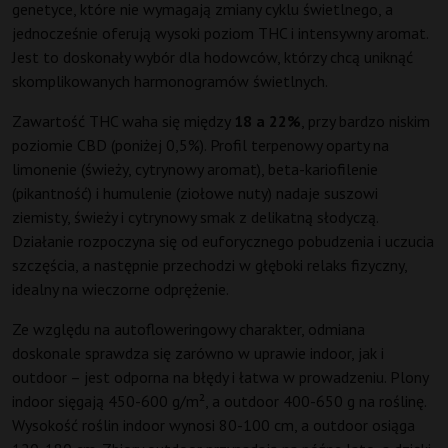
genetyce, które nie wymagają zmiany cyklu świetlnego, a
jednocześnie oferują wysoki poziom THC i intensywny aromat.
Jest to doskonały wybór dla hodowców, którzy chcą uniknąć
skomplikowanych harmonogramów świetlnych.
Zawartość THC waha się między
18 a 22%
, przy bardzo niskim
poziomie CBD (poniżej 0,5%). Profil terpenowy oparty na
limonenie (świeży, cytrynowy aromat), beta-kariofilenie
(pikantność) i humulenie (ziołowe nuty) nadaje suszowi
ziemisty, świeży i cytrynowy smak z delikatną słodyczą.
Działanie rozpoczyna się od euforycznego pobudzenia i uczucia
szczęścia, a następnie przechodzi w głęboki relaks fizyczny,
idealny na wieczorne odprężenie.
Ze względu na autofloweringowy charakter, odmiana
doskonale sprawdza się zarówno w uprawie indoor, jak i
outdoor – jest odporna na błędy i łatwa w prowadzeniu. Plony
indoor sięgają 450-600 g/m², a outdoor 400-650 g na roślinę.
Wysokość roślin indoor wynosi 80-100 cm, a outdoor osiąga