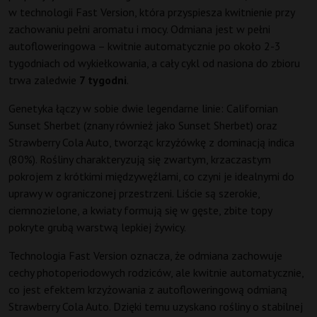
w technologii Fast Version, która przyspiesza kwitnienie przy
zachowaniu pełni aromatu i mocy. Odmiana jest w pełni
autofloweringowa – kwitnie automatycznie po około 2-3
tygodniach od wykiełkowania, a cały cykl od nasiona do zbioru
trwa zaledwie
7 tygodni
.
Genetyka łączy w sobie dwie legendarne linie: Californian
Sunset Sherbet (znany również jako Sunset Sherbet) oraz
Strawberry Cola Auto, tworząc krzyżówkę z dominacją indica
(80%). Rośliny charakteryzują się zwartym, krzaczastym
pokrojem z krótkimi międzywęźlami, co czyni je idealnymi do
uprawy w ograniczonej przestrzeni. Liście są szerokie,
ciemnozielone, a kwiaty formują się w gęste, zbite topy
pokryte grubą warstwą lepkiej żywicy.
Technologia Fast Version oznacza, że odmiana zachowuje
cechy photoperiodowych rodziców, ale kwitnie automatycznie,
co jest efektem krzyżowania z autofloweringową odmianą
Strawberry Cola Auto. Dzięki temu uzyskano rośliny o stabilnej