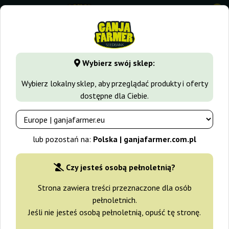
0
GanjaFarmer.com.pl
Odmiany Marihuany
Strawberry Haze
Wybierz swój sklep:
Strawberry Cola Sherbet F1 Fast
Wybierz lokalny sklep, aby przeglądać produkty i oferty
Version Sweet Seeds
dostępne dla Ciebie.
-15%
+gratisy
lub pozostań na:
Polska | ganjafarmer.com.pl
Czy jesteś osobą pełnoletnią?
Strona zawiera treści przeznaczone dla osób
pełnoletnich.
Jeśli nie jesteś osobą pełnoletnią, opuść tę stronę.