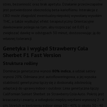
stres, bezsenność oraz brak apetytu. Działanie przeciwzapalne
jest potwierdzone obecnością beta-kariofilenu. Interakcja z
CBD może złagodzić ewentualny niepokój wywołany wysokim
THC, a także wydłużyć efekt terapeutyczny. Orientacyjne
dawkowanie polega na tym, aby rozpocząć od 0,05 g i
zwiększać dawkę w odstępach 30 minut, dostosowując ją do
własnej tolerancji.
Genetyka i wygląd Strawberry Cola
Sherbet F1 Fast Version
Struktura rośliny
Dominacja genetyczna wynosi
80% indica
, a udział sativy
wynosi 20%. Odmiana jest autofloweringowa, a jej wysoka
stabilność genetyczna łączy się z doskonałą zdolnością
adaptacji do uprawy indoor i outdoor. Linia genetyczna łączy
Californian Sunset Sherbet ze Strawberry Cola Auto. Pokrój jest
krzaczasty i zwarty, a odległości między węzłami wynoszą 2–4
cm. Stretch w kwitnieniu indoor sięga 30–40% (z około 30–40