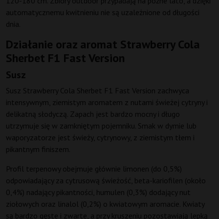
120-180 cm. Zbiory outdoor przypadają na późne lato, a dzięki
automatycznemu kwitnieniu nie są uzależnione od długości
dnia.
Działanie oraz aromat Strawberry Cola
Sherbet F1 Fast Version
Susz
Susz Strawberry Cola Sherbet F1 Fast Version zachwyca
intensywnym, ziemistym aromatem z nutami świeżej cytryny i
delikatną słodyczą. Zapach jest bardzo mocny i długo
utrzymuje się w zamkniętym pojemniku. Smak w dymie lub
waporyzatorze jest świeży, cytrynowy, z ziemistym tłem i
pikantnym finiszem.
Profil terpenowy obejmuje głównie limonen (do 0,5%)
odpowiadający za cytrusową świeżość, beta-kariofilen (około
0,4%) nadający pikantności, humulen (0,3%) dodający nut
ziołowych oraz linalol (0,2%) o kwiatowym aromacie. Kwiaty
są bardzo gęste i zwarte, a przy kruszeniu pozostawiają lepką