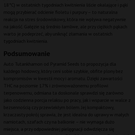
18°C) w ostatnich tygodniach kwitnienia liście okalające i pąki
mogą przybierać odcienie fioletu i purpury – to naturalna
reakcja na stres środowiskowy, która nie wpływa negatywnie
na jakość. Gałęzie są średnio łamliwe, ale przy ciężkich pąkach
warto je podeprzeć, aby uniknąć złamania w ostatnich
tygodniach kwitnienia.
Podsumowanie
Auto Tutankhamon od Pyramid Seeds to propozycja dla
każdego hodowcy, który ceni sobie szybkie, obfite plony bez
kompromisów w kwestii mocy i aromatu. Dzięki zawartości
THC na poziomie 17% i zrównoważonemu profilowi
terpenowemu, odmiana ta doskonale sprawdzi się zarówno
jako codzienna porcja relaksu po pracy, jak i wsparcie w walce z
bezsennością czy przewlekłym bólem. Jej kompaktowy,
krzaczasty pokrój sprawia, że jest idealna do uprawy w małych
namiotach, szafach czy na balkonie – nie wymaga dużo
miejsca, a przy odpowiedniej pielęgnacji odwdzięcza się