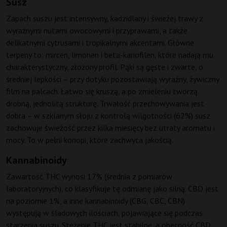
Susz
Zapach suszu jest intensywny, kadzidlany i świeżej trawy z
wyraźnymi nutami owocowymi i przyprawami, a także
delikatnymi cytrusami i tropikalnymi akcentami. Główne
terpeny to: mircen, limonen i beta-kariofilen, które nadają mu
charakterystyczny, złożony profil. Pąki są gęste i zwarte, o
średniej lepkości – przy dotyku pozostawiają wyraźny, żywiczny
film na palcach. Łatwo się kruszą, a po zmieleniu tworzą
drobną, jednolitą strukturę. Trwałość przechowywania jest
dobra – w szklanym słoju z kontrolą wilgotności (62%) susz
zachowuje świeżość przez kilka miesięcy bez utraty aromatu i
mocy. To w pełni konopi, które zachwyca jakością.
Kannabinoidy
Zawartość THC wynosi 17% (średnia z pomiarów
laboratoryjnych), co klasyfikuje tę odmianę jako silną. CBD jest
na poziomie 1%, a inne kannabinoidy (CBG, CBC, CBN)
występują w śladowych ilościach, pojawiające się podczas
starzenia suszu. Stężenie THC jest stabilne, a obecność CBD