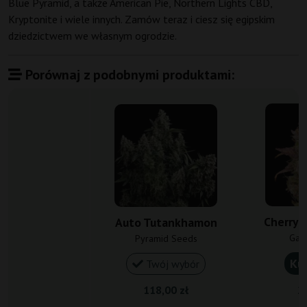
Blue Pyramid, a także American Pie, Northern Lights CBD,
Kryptonite i wiele innych. Zamów teraz i ciesz się egipskim
dziedzictwem we własnym ogrodzie.
Porównaj z podobnymi produktami:
Cherry 
Auto Tutankhamon
Gan
Pyramid Seeds
Ku
Twój wybór
118,00 zł
20