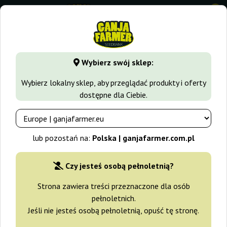
0
GanjaFarmer.com.pl
Rodzaje Nasion Marihuany
Nasiona I
Wybierz swój sklep:
Auto Tutankhamon Pyramid Seeds
Wybierz lokalny sklep, aby przeglądać produkty i oferty
dostępne dla Ciebie.
lub pozostań na:
Polska | ganjafarmer.com.pl
Czy jesteś osobą pełnoletnią?
Strona zawiera treści przeznaczone dla osób
pełnoletnich.
Jeśli nie jesteś osobą pełnoletnią, opuść tę stronę.