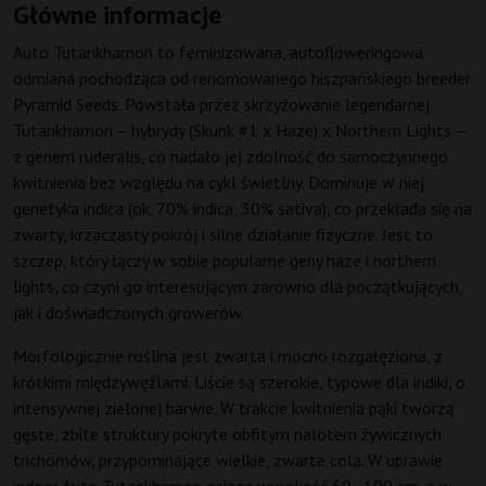
Główne informacje
Auto Tutankhamon to feminizowana, autofloweringowa
odmiana pochodząca od renomowanego hiszpańskiego breeder
Pyramid Seeds. Powstała przez skrzyżowanie legendarnej
Tutankhamon – hybrydy (Skunk #1 x Haze) x Northern Lights –
z genem ruderalis, co nadało jej zdolność do samoczynnego
kwitnienia bez względu na cykl świetlny. Dominuje w niej
genetyka indica (ok. 70% indica, 30% sativa), co przekłada się na
zwarty, krzaczasty pokrój i silne działanie fizyczne. Jest to
szczep, który łączy w sobie popularne geny haze i northern
lights, co czyni go interesującym zarówno dla początkujących,
jak i doświadczonych growerów.
Morfologicznie roślina jest zwarta i mocno rozgałęziona, z
krótkimi międzywęźlami. Liście są szerokie, typowe dla indiki, o
intensywnej zielonej barwie. W trakcie kwitnienia pąki tworzą
gęste, zbite struktury pokryte obfitym nalotem żywicznych
trichomów, przypominające wielkie, zwarte cola. W uprawie