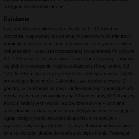
potęguje efekty relaksacyjne.
Działanie
Czas od użycia do pierwszego efektu to 5–10 minut w
przypadku waporyzacji lub palenia. W pierwszych 60 minutach
dominuje działanie mentalne: euforyczne, kreatywne, z lekkim
pobudzeniem i uczuciem rozszerzonej świadomości. Po upływie
60–120 minut efekt przesuwa się w stronę fizyczną – pojawia
się głębokie odprężenie mięśni, rozluźnienie i błogi spokój. Od
120 do 240 minut utrzymuje się stan ciężkiego relaksu, często
prowadzący do senności. Całkowity czas działania wynosi 2–4
godziny, w zależności od dawki i indywidualnej tolerancji. Profil
mentalny vs fizyczny oceniamy na 40% mentalny, 60% fizyczny.
Poziom sedacji jest wysoki, a pobudzenia niskie – odmiana
zdecydowanie działa uspokajająco. Wpływ na koncentrację jest
ograniczający (może utrudniać skupienie), a na apetyt –
wyraźnie zwiększający (efekt „strawy”). Rekomendowana pora
dnia to wieczór, idealna do relaksu po ciężkim dniu. Potencjał