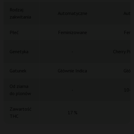
Rodzaj
Automatyczne
Auto
zakwitania
Płeć
Feminizowane
Femi
Genetyka
-
Cherry Pie
Gatunek
Głównie Indica
Główn
Od ziarna
-
10-1
do plonów
Zawartość
17 %
THC