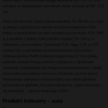
indoor Auto Tutankhamon osiąga wysokość 60–100 cm, a w
outdoor, w optymalnych warunkach, może urosnąć do 80–120
cm.
Okres od siewu do zbioru wynosi zaledwie 70–80 dni, co czyni
ją jedną z najszybszych odmian autofloweringowych. Plon
indoor w przeliczeniu na metr kwadratowy to około 450–500
g, a outdoor z jednej rośliny można uzyskać 50–200 g, w
zależności od warunków. Zawartość THC sięga 17%, a CBD
wynosi 1%, co przekłada się na intensywny, euforyczno-
relaksacyjny haj. Profil smakowo-zapachowy to mieszanka
kadzidła, świeżej trawy, owoców i przypraw, z akcentami
cytrusów i tropikalnych nut, dający intensywny aromat i smak,
który zadowoli każdego konesera. Działanie zaczyna się od
mentalnego uniesienia i kreatywności, a po około godzinie
przechodzi w głębokie, fizyczne odprężenie, często kończące
się sennością – typowy relaksujący efekt.
Produkt końcowy – susz