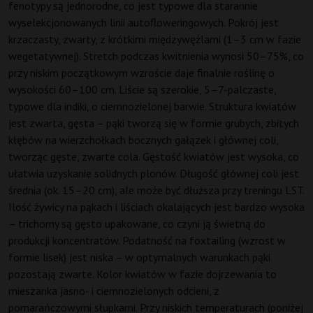
fenotypy są jednorodne, co jest typowe dla starannie
wyselekcjonowanych linii autofloweringowych. Pokrój jest
krzaczasty, zwarty, z krótkimi międzywęźlami (1–3 cm w fazie
wegetatywnej). Stretch podczas kwitnienia wynosi 50–75%, co
przy niskim początkowym wzroście daje finalnie roślinę o
wysokości 60–100 cm. Liście są szerokie, 5–7-palczaste,
typowe dla indiki, o ciemnozielonej barwie. Struktura kwiatów
jest zwarta, gęsta – pąki tworzą się w formie grubych, zbitych
kłębów na wierzchołkach bocznych gałązek i głównej coli,
tworząc gęste, zwarte cola. Gęstość kwiatów jest wysoka, co
ułatwia uzyskanie solidnych plonów. Długość głównej coli jest
średnia (ok. 15–20 cm), ale może być dłuższa przy treningu LST.
Ilość żywicy na pąkach i liściach okalających jest bardzo wysoka
– trichomy są gęsto upakowane, co czyni ją świetną do
produkcji koncentratów. Podatność na foxtailing (wzrost w
formie lisek) jest niska – w optymalnych warunkach pąki
pozostają zwarte. Kolor kwiatów w fazie dojrzewania to
mieszanka jasno- i ciemnozielonych odcieni, z
pomarańczowymi słupkami. Przy niskich temperaturach (poniżej