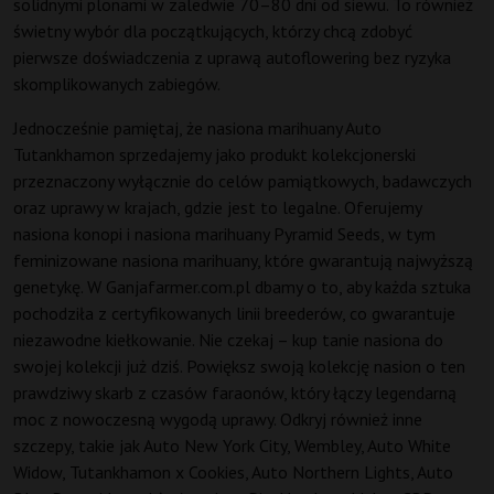
solidnymi plonami w zaledwie 70–80 dni od siewu. To również
świetny wybór dla początkujących, którzy chcą zdobyć
pierwsze doświadczenia z uprawą autoflowering bez ryzyka
skomplikowanych zabiegów.
Jednocześnie pamiętaj, że nasiona marihuany Auto
Tutankhamon sprzedajemy jako produkt kolekcjonerski
przeznaczony wyłącznie do celów pamiątkowych, badawczych
oraz uprawy w krajach, gdzie jest to legalne. Oferujemy
nasiona konopi i nasiona marihuany Pyramid Seeds, w tym
feminizowane nasiona marihuany, które gwarantują najwyższą
genetykę. W Ganjafarmer.com.pl dbamy o to, aby każda sztuka
pochodziła z certyfikowanych linii breederów, co gwarantuje
niezawodne kiełkowanie. Nie czekaj – kup tanie nasiona do
swojej kolekcji już dziś. Powiększ swoją kolekcję nasion o ten
prawdziwy skarb z czasów faraonów, który łączy legendarną
moc z nowoczesną wygodą uprawy. Odkryj również inne
szczepy, takie jak Auto New York City, Wembley, Auto White
Widow, Tutankhamon x Cookies, Auto Northern Lights, Auto