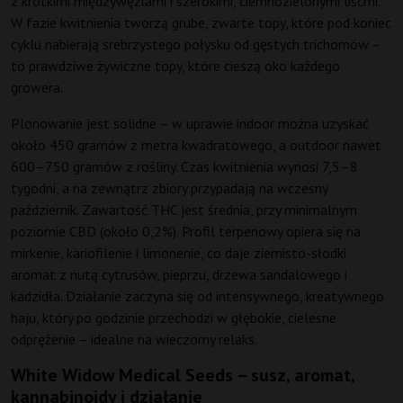
z krótkimi międzywęźlami i szerokimi, ciemnozielonymi liśćmi.
W fazie kwitnienia tworzą grube, zwarte topy, które pod koniec
cyklu nabierają srebrzystego połysku od gęstych trichomów –
to prawdziwe żywiczne topy, które cieszą oko każdego
growera.
Plonowanie jest solidne – w uprawie indoor można uzyskać
około 450 gramów z metra kwadratowego, a outdoor nawet
600–750 gramów z rośliny. Czas kwitnienia wynosi 7,5–8
tygodni, a na zewnątrz zbiory przypadają na wczesny
październik. Zawartość THC jest średnia, przy minimalnym
poziomie CBD (około 0,2%). Profil terpenowy opiera się na
mirkenie, kariofilenie i limonenie, co daje ziemisto-słodki
aromat z nutą cytrusów, pieprzu, drzewa sandalowego i
kadzidła. Działanie zaczyna się od intensywnego, kreatywnego
haju, który po godzinie przechodzi w głębokie, cielesne
odprężenie – idealne na wieczorny relaks.
White Widow Medical Seeds – susz, aromat,
kannabinoidy i działanie