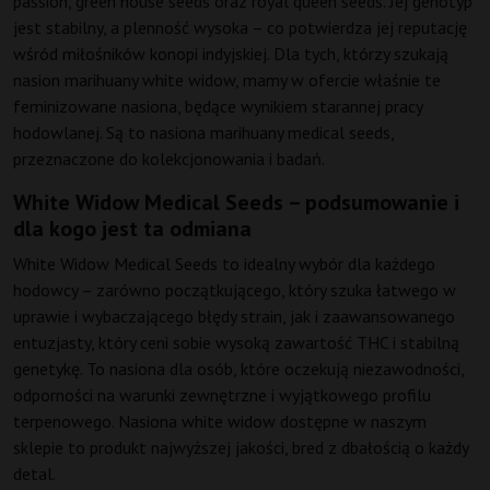
passion, green house seeds oraz royal queen seeds. Jej genotyp
jest stabilny, a plenność wysoka – co potwierdza jej reputację
wśród miłośników konopi indyjskiej. Dla tych, którzy szukają
nasion marihuany white widow, mamy w ofercie właśnie te
feminizowane nasiona, będące wynikiem starannej pracy
hodowlanej. Są to nasiona marihuany medical seeds,
przeznaczone do kolekcjonowania i badań.
White Widow Medical Seeds – podsumowanie i
dla kogo jest ta odmiana
White Widow Medical Seeds to idealny wybór dla każdego
hodowcy – zarówno początkującego, który szuka łatwego w
uprawie i wybaczającego błędy strain, jak i zaawansowanego
entuzjasty, który ceni sobie wysoką zawartość THC i stabilną
genetykę. To nasiona dla osób, które oczekują niezawodności,
odporności na warunki zewnętrzne i wyjątkowego profilu
terpenowego. Nasiona white widow dostępne w naszym
sklepie to produkt najwyższej jakości, bred z dbałością o każdy
detal.