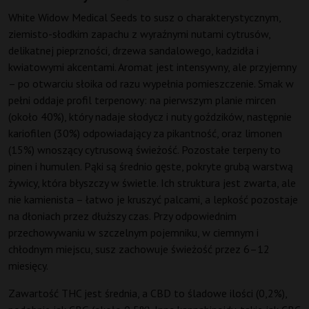
White Widow Medical Seeds to susz o charakterystycznym,
ziemisto-słodkim zapachu z wyraźnymi nutami cytrusów,
delikatnej pieprzności, drzewa sandalowego, kadzidła i
kwiatowymi akcentami. Aromat jest intensywny, ale przyjemny
– po otwarciu słoika od razu wypełnia pomieszczenie. Smak w
pełni oddaje profil terpenowy: na pierwszym planie mircen
(około 40%), który nadaje słodycz i nuty goździków, następnie
kariofilen (30%) odpowiadający za pikantność, oraz limonen
(15%) wnoszący cytrusową świeżość. Pozostałe terpeny to
pinen i humulen. Pąki są średnio gęste, pokryte grubą warstwą
żywicy, która błyszczy w świetle. Ich struktura jest zwarta, ale
nie kamienista – łatwo je kruszyć palcami, a lepkość pozostaje
na dłoniach przez dłuższy czas. Przy odpowiednim
przechowywaniu w szczelnym pojemniku, w ciemnym i
chłodnym miejscu, susz zachowuje świeżość przez 6–12
miesięcy.
Zawartość THC jest średnia, a CBD to śladowe ilości (0,2%),