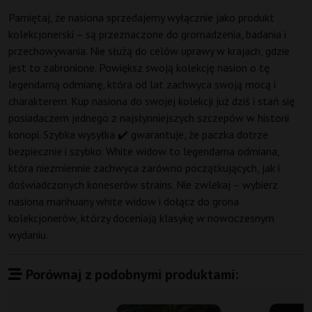
Pamiętaj, że nasiona sprzedajemy wyłącznie jako produkt
kolekcjonerski – są przeznaczone do gromadzenia, badania i
przechowywania. Nie służą do celów uprawy w krajach, gdzie
jest to zabronione. Powiększ swoją kolekcję nasion o tę
legendarną odmianę, która od lat zachwyca swoją mocą i
charakterem. Kup nasiona do swojej kolekcji już dziś i stań się
posiadaczem jednego z najsłynniejszych szczepów w historii
konopi. Szybka wysyłka ✔️ gwarantuje, że paczka dotrze
bezpiecznie i szybko. White widow to legendarna odmiana,
która niezmiennie zachwyca zarówno początkujących, jak i
doświadczonych koneserów strains. Nie zwlekaj – wybierz
nasiona marihuany white widow i dołącz do grona
kolekcjonerów, którzy doceniają klasykę w nowoczesnym
wydaniu.
Porównaj z podobnymi produktami: