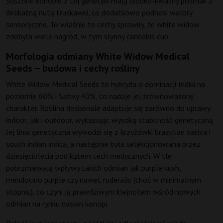
Suszone konopie z tej genetyki mają słodko-kwaśny posmak z
delikatną nutą truskawki, co dodatkowo podnosi walory
sensoryczne. To właśnie te cechy sprawiły, że white widow
zdobyła wiele nagród, w tym słynny cannabis cup.
Morfologia odmiany White Widow Medical
Seeds – budowa i cechy rośliny
White Widow Medical Seeds to hybryda o dominacji Indiki na
poziomie 60% i Sativy 40%, co nadaje jej zrównoważony
charakter. Roślina doskonale adaptuje się zarówno do uprawy
indoor, jak i outdoor, wykazując wysoką stabilność genetyczną.
Jej linia genetyczna wywodzi się z krzyżówki brazylian sativa i
south indian indica, a następnie była selekcjonowana przez
dziesięciolecia pod kątem cech medycznych. W tle
pobrzmiewają wpływy takich odmian jak purple kush,
mendocino purple czy nawet ruderalis (choć w minimalnym
stopniu), co czyni ją prawdziwym klejnotem wśród nowych
odmian na rynku nasion konopi.