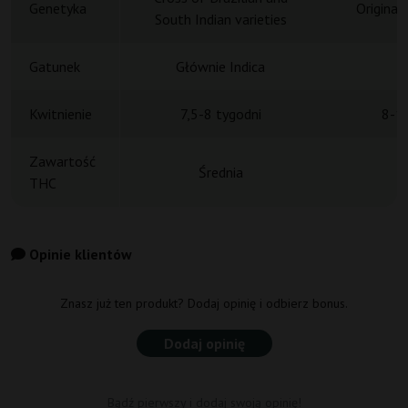
Genetyka
Original
South Indian varieties
Gatunek
Głównie Indica
H
Kwitnienie
7,5-8 tygodni
8-10
Zawartość
Średnia
THC
Opinie klientów
Znasz już ten produkt? Dodaj opinię i odbierz bonus.
Dodaj opinię
Bądź pierwszy i dodaj swoją opinię!