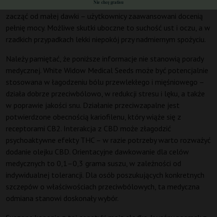
Nie chcę gratisu
później przeważa relaks. Osoby z niską tolerancją powinny
zacząć od małej dawki – użytkownicy zaawansowani docenią
pełnię mocy. Możliwe skutki uboczne to suchość ust i oczu, a w
rzadkich przypadkach lekki niepokój przy nadmiernym spożyciu.
Należy pamiętać, że poniższe informacje nie stanowią porady
medycznej. White Widow Medical Seeds może być potencjalnie
stosowana w łagodzeniu bólu przewlekłego i mięśniowego –
działa dobrze przeciwbólowo, w redukcji stresu i lęku, a także
w poprawie jakości snu. Działanie przeciwzapalne jest
potwierdzone obecnością kariofilenu, który wiąże się z
receptorami CB2. Interakcja z CBD może złagodzić
psychoaktywne efekty THC – w razie potrzeby warto rozważyć
dodanie olejku CBD. Orientacyjne dawkowanie dla celów
medycznych to 0,1–0,3 grama suszu, w zależności od
indywidualnej tolerancji. Dla osób poszukujących konkretnych
szczepów o właściwościach przeciwbólowych, ta medyczna
odmiana stanowi doskonały wybór.