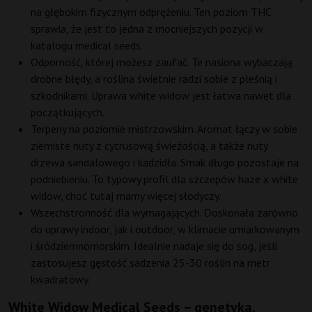
na głębokim fizycznym odprężeniu. Ten poziom THC
sprawia, że jest to jedna z mocniejszych pozycji w
katalogu medical seeds.
Odporność, której możesz zaufać. Te nasiona wybaczają
drobne błędy, a roślina świetnie radzi sobie z pleśnią i
szkodnikami. Uprawa white widow jest łatwa nawet dla
początkujących.
Terpeny na poziomie mistrzowskim. Aromat łączy w sobie
ziemiste nuty z cytrusową świeżością, a także nuty
drzewa sandalowego i kadzidła. Smak długo pozostaje na
podniebieniu. To typowy profil dla szczepów haze x white
widow, choć tutaj mamy więcej słodyczy.
Wszechstronność dla wymagających. Doskonała zarówno
do uprawy indoor, jak i outdoor, w klimacie umiarkowanym
i śródziemnomorskim. Idealnie nadaje się do sog, jeśli
zastosujesz gęstość sadzenia 25-30 roślin na metr
kwadratowy.
White Widow Medical Seeds – genetyka,