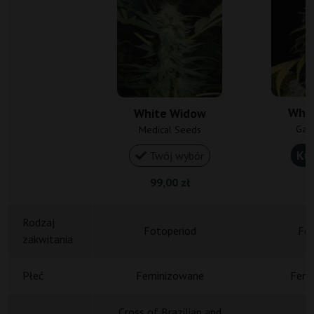
Whit
White Widow
Gan
Medical Seeds
Ku
Twój wybór
99,00 zł
1
Rodzaj
Fotoperiod
Fot
zakwitania
Płeć
Feminizowane
Femi
Cross of Brazilian and