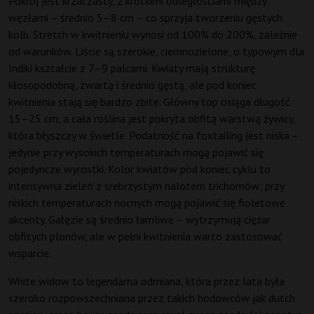
Pokrój jest krzaczasty, z krótkimi odległościami między
węzłami – średnio 5–8 cm – co sprzyja tworzeniu gęstych
kolb. Stretch w kwitnieniu wynosi od 100% do 200%, zależnie
od warunków. Liście są szerokie, ciemnozielone, o typowym dla
Indiki kształcie z 7–9 palcami. Kwiaty mają strukturę
kłosopodobną, zwartą i średnio gęstą, ale pod koniec
kwitnienia stają się bardzo zbite. Główny top osiąga długość
15–25 cm, a cała roślina jest pokryta obfitą warstwą żywicy,
która błyszczy w świetle. Podatność na foxtailing jest niska –
jedynie przy wysokich temperaturach mogą pojawić się
pojedyncze wyrostki. Kolor kwiatów pod koniec cyklu to
intensywna zieleń z srebrzystym nalotem trichomów; przy
niskich temperaturach nocnych mogą pojawić się fioletowe
akcenty. Gałęzie są średnio łamliwe – wytrzymują ciężar
obfitych plonów, ale w pełni kwitnienia warto zastosować
wsparcie.
White widow to legendarna odmiana, która przez lata była
szeroko rozpowszechniana przez takich hodowców jak dutch