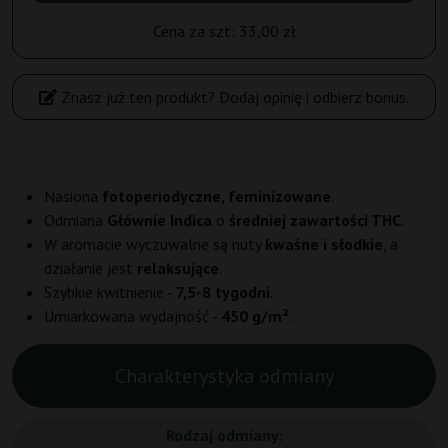
Cena za szt:
33,00 zł
Znasz już ten produkt? Dodaj opinię i odbierz bonus.
Nasiona
fotoperiodyczne, feminizowane
.
Odmiana
Głównie Indica
o
średniej zawartości THC
.
W aromacie wyczuwalne są nuty
kwaśne i słodkie
, a
działanie jest
relaksujące
.
Szybkie kwitnienie -
7,5-8 tygodni
.
Umiarkowana wydajność -
450 g/m²
.
Charakterystyka odmiany
Rodzaj odmiany: