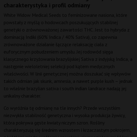
charakterystyka i profil odmiany
White Widow Medical Seeds to feminizowane nasiona, które
powstały z myślą o hodowcach poszukujących stabilnej
genetyki o zrównoważonej zawartości THC. Jest to hybryda z
dominacją Indiki (60% Indica / 40% Sativa), co zapewnia
zrównoważone działanie łączące relaksację ciała z
euforycznym pobudzeniem umysłu. Jej rodowód sięga
klasycznego krzyżowania brazylijskiej Sativa z indyjską Indica, a
następnie wieloletniej selekcji pod kątem medycznych
właściwości. W linii genetycznej można doszukać się wpływów
takich odmian jak skunk, amnesia, a nawet purple kush – jednak
to właśnie brazylian sativa i south indian landrace nadają jej
unikalny charakter.
Co wyróżnia tę odmianę na tle innych? Przede wszystkim
niezwykła stabilność genetyczna i wysoka produkcja żywicy,
która pokrywa gęste kwiaty niczym szron. Rośliny
charakteryzują się średnim wzrostem i krzaczastym pokrojem,