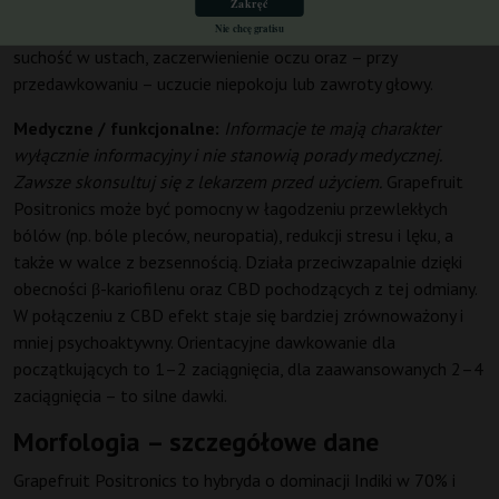
mocny, satysfakcjonujący haj; początkujący powinni zacząć od
Zakręć
małych dawek. Do możliwych skutków ubocznych należą
Nie chcę gratisu
suchość w ustach, zaczerwienienie oczu oraz – przy
przedawkowaniu – uczucie niepokoju lub zawroty głowy.
Medyczne / funkcjonalne:
Informacje te mają charakter
wyłącznie informacyjny i nie stanowią porady medycznej.
Zawsze skonsultuj się z lekarzem przed użyciem.
Grapefruit
Positronics może być pomocny w łagodzeniu przewlekłych
bólów (np. bóle pleców, neuropatia), redukcji stresu i lęku, a
także w walce z bezsennością. Działa przeciwzapalnie dzięki
obecności β-kariofilenu oraz CBD pochodzących z tej odmiany.
W połączeniu z CBD efekt staje się bardziej zrównoważony i
mniej psychoaktywny. Orientacyjne dawkowanie dla
początkujących to 1–2 zaciągnięcia, dla zaawansowanych 2–4
zaciągnięcia – to silne dawki.
Morfologia – szczegółowe dane
Grapefruit Positronics to hybryda o dominacji Indiki w 70% i