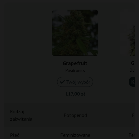
Gra
Grapefruit
Dutc
Positronics
Ku
Twój wybór
117,00 zł
1
Rodzaj
Fotoperiod
Fot
zakwitania
Płeć
Feminizowane
Femi