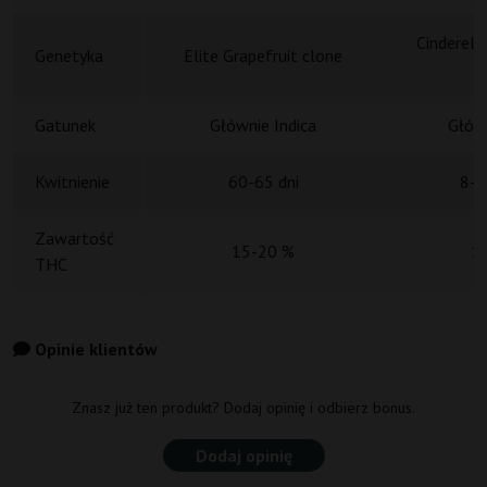
Cinderell
Genetyka
Elite Grapefruit clone
S
Gatunek
Głównie Indica
Główn
Kwitnienie
60-65 dni
8-9
Zawartość
15-20 %
1
THC
Opinie klientów
Znasz już ten produkt? Dodaj opinię i odbierz bonus.
Dodaj opinię