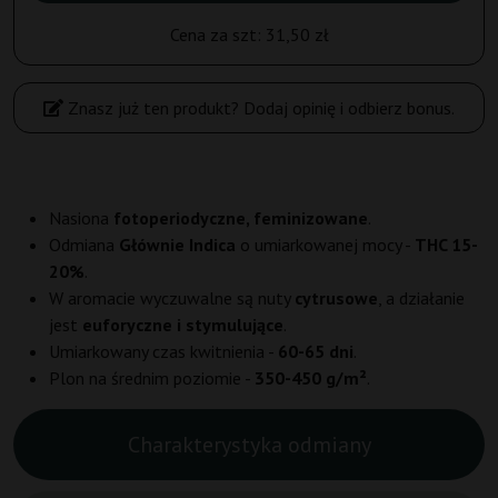
Cena za szt:
31,50 zł
Znasz już ten produkt? Dodaj opinię i odbierz bonus.
Nasiona
fotoperiodyczne, feminizowane
.
Odmiana
Głównie Indica
o umiarkowanej mocy -
THC 15-
20%
.
W aromacie wyczuwalne są nuty
cytrusowe
, a działanie
jest
euforyczne i stymulujące
.
Umiarkowany czas kwitnienia -
60-65 dni
.
Plon na średnim poziomie -
350-450 g/m²
.
Charakterystyka odmiany