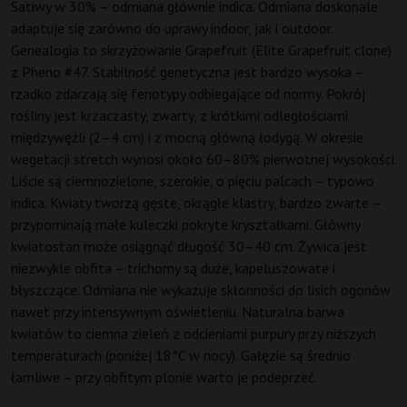
Satiwy w 30% – odmiana głównie indica. Odmiana doskonale
adaptuje się zarówno do uprawy indoor, jak i outdoor.
Genealogia to skrzyżowanie Grapefruit (Elite Grapefruit clone)
z Pheno #47. Stabilność genetyczna jest bardzo wysoka –
rzadko zdarzają się fenotypy odbiegające od normy. Pokrój
rośliny jest krzaczasty, zwarty, z krótkimi odległościami
międzywęźli (2–4 cm) i z mocną główną łodygą. W okresie
wegetacji stretch wynosi około 60–80% pierwotnej wysokości.
Liście są ciemnozielone, szerokie, o pięciu palcach – typowo
indica. Kwiaty tworzą gęste, okrągłe klastry, bardzo zwarte –
przypominają małe kuleczki pokryte kryształkami. Główny
kwiatostan może osiągnąć długość 30–40 cm. Żywica jest
niezwykle obfita – trichomy są duże, kapeluszowate i
błyszczące. Odmiana nie wykazuje skłonności do lisich ogonów
nawet przy intensywnym oświetleniu. Naturalna barwa
kwiatów to ciemna zieleń z odcieniami purpury przy niższych
temperaturach (poniżej 18°C w nocy). Gałęzie są średnio
łamliwe – przy obfitym plonie warto je podeprzeć.