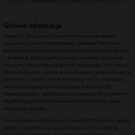
Główne informacje
Grapefruit Positronics to w pełni feminizowane nasiona
fotoperiodyczne od renomowanego seedbank Positronics,
które powstały z połączenia klasycznych oryginalnych genetyk
– Grapefruit (Elite Grapefruit clone) i niezwykle żywicznego
Pheno #47. Jest to hybryda głównie indica (około 70% Indica /
30% Sativa), która zachowuje jednak werwę typową dla sativa.
Odmiana ta wywodzi się z Amsterdamu i od lat ceniona jest
jako odmiana konopi za unikalny, swój wyłączny profil
organoleptyczny – grejpfrutowo-cytrusowy profil terpenowy.
Wyróżnia ją spośród innych owocowych odmian jako jedna z
najlepszych na rynku.
Pod względem morfologicznym Grapefruit Positronics tworzy
rośliny o zwartym, krzaczastym pokroju z mocną główną
łodygą i rozgałęzionymi gałęziami bocznymi. W okresie