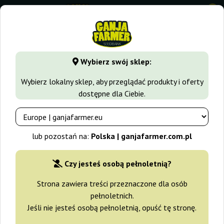
0
GanjaFarmer.com.pl
Rodzaje Nasion Marihuany
Nasiona I
Wybierz swój sklep:
Grapefruit Positronics
Wybierz lokalny sklep, aby przeglądać produkty i oferty
dostępne dla Ciebie.
-10%
+gratisy
lub pozostań na:
Polska | ganjafarmer.com.pl
Czy jesteś osobą pełnoletnią?
Strona zawiera treści przeznaczone dla osób
pełnoletnich.
Jeśli nie jesteś osobą pełnoletnią, opuść tę stronę.