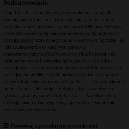
Podsumowanie
Grapefruit Positronics to wyjątkowa odmiana konopi dla
wymagającego konesera, który szuka nie tylko potężnego
aromatu i smaku, ale także solidnej dawki THC oraz łatwej w
prowadzeniu rośliny. Będzie idealna zarówno dla hodowców
poszukujących niezawodnego plonu w domowym ogrodzie, jak
i dla kolekcjonerów unikatowych genetyk o
charakterystycznym, grejpfrutowym profilu. Pamiętaj – te
nasiona marihuany Positronics, sprzedajemy jako produkt
kolekcjonerski, przeznaczony do poszerzania Twojej osobistej
kolekcji genetyki. Nie służą do uprawy w celach niezgodnych z
prawem. Kup nasiona marihuany Grapefruit – to nasiona konopi
od Positronics – do swojej kolekcji już dziś i powiększ ją o
rasową, cytrusową perełkę od Positronics. Powiększ swoją
kolekcję nasion o ten wyjątkowy egzemplarz – Grapefruit
Positronics czeka na Ciebie.
Porównaj z podobnymi produktami: