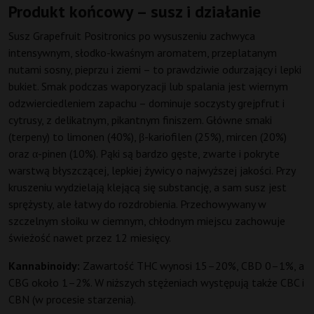
Produkt końcowy – susz i działanie
Susz Grapefruit Positronics po wysuszeniu zachwyca
intensywnym, słodko-kwaśnym aromatem, przeplatanym
nutami sosny, pieprzu i ziemi – to prawdziwie odurzający i lepki
bukiet. Smak podczas waporyzacji lub spalania jest wiernym
odzwierciedleniem zapachu – dominuje soczysty grejpfrut i
cytrusy, z delikatnym, pikantnym finiszem. Główne smaki
(terpeny) to limonen (40%), β-kariofilen (25%), mircen (20%)
oraz α-pinen (10%). Pąki są bardzo gęste, zwarte i pokryte
warstwą błyszczącej, lepkiej żywicy o najwyższej jakości. Przy
kruszeniu wydzielają klejącą się substancję, a sam susz jest
sprężysty, ale łatwy do rozdrobienia. Przechowywany w
szczelnym słoiku w ciemnym, chłodnym miejscu zachowuje
świeżość nawet przez 12 miesięcy.
Kannabinoidy:
Zawartość THC wynosi 15–20%, CBD 0–1%, a
CBG około 1–2%. W niższych stężeniach występują także CBC i
CBN (w procesie starzenia).