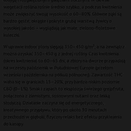
wegetacji roślina rośnie średnio szybko, a podczas kwitnienia
może zwiększyć swoją wysokość o 60–80%. Główne pąki są
bardzo gęste, okrągłe i pokryte grubą warstwą żywicy o
wysokiej jakości – wyglądają jak małe, zielono-fioletowe
kuleczki.
W uprawie indoor plony sięgają 350–450 g/m², a na zewnątrz
można uzyskać 350–450 g z jednej rośliny. Czas kwitnienia
(okres kwitnienia) to 60–65 dni, a zbiory na dworze przypadają
na wczesny październik w Południowej Europie (przełom
września i października na półkuli północnej). Zawartość THC
waha się w granicach 15–20%, przy bardzo niskim poziomie
CBD (0–1%). Smak i zapach to eksplozja świeżego grejpfruta,
połączona z ziemistymi, sosnowymi nutami oraz lekką
słodyczą. Działanie zaczyna się od energetycznego,
kreatywnego przypływu, który po około 30 minutach
przechodzi w głęboki, fizyczny relaks bez efektu przyklejenia
do kanapy.