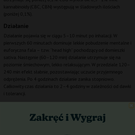
kannabinoidy (CBC, CBN) występują w śladowych ilościach
(poniżej 0,1%).
Działanie
Działanie pojawia się w ciągu 5–10 minut po inhalacji. W
pierwszych 60 minutach dominuje lekkie pobudzenie mentalne i
euforyczna fala – tzw. “head high” pochodzący od domieszki
sativa. Następnie (60–120 min) działanie utrzymuje się na
poziomie śmiechowym, lekko relaksującym. W przedziale 120–
240 min efekt słabnie, pozostawiając uczucie przyjemnego
odprężenia. Po 4 godzinach działanie zanika stopniowo.
Całkowity czas działania to 2–4 godziny w zależności od dawki
i tolerancji.
Profil mentalny vs fizyczny wynosi 60% do 40%, ponieważ
dominuje pobudzenie umysłu. Poziom sedacji jest niski (2/10),
natomiast poziom pobudzenia jest wysoki (7/10). Wpływ na
koncentrację jest dodatni, ponieważ poprawia skupienie na
kreatywnych zadaniach. Wpływ na apetyt jest umiarkowany,