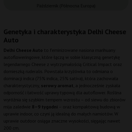
Październik (Północna Europa)
Genetyka i charakterystyka Delhi Cheese
Auto
Delhi Cheese Auto
to feminizowane nasiona marihuany
autofloweringowe, które łączą w sobie klasyczną genetykę
legendarnego Cheese z wytrzymałością Critical Impact oraz
domieszką ruderalis. Powstała krzyżówka to odmiana o
dominacji indica (75% indica, 25% sativa), która zachowała
charakterystyczny,
serowy aromat
, a jednocześnie zyskała
odporność i łatwość uprawy typową dla autoflower. Roślina
wyróżnia się szybkim tempem wzrostu – od siewu do zbiorów
mija zaledwie
8–9 tygodni
– oraz kompaktową budową w
uprawie indoor, co czyni ją idealną do małych namiotów. W
uprawie outdoor osiąga znaczne wysokości, sięgając nawet
200 cm.