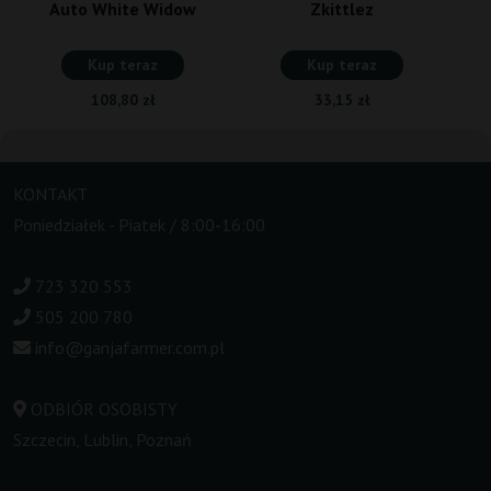
Auto White Widow
Zkittlez
Kup teraz
Kup teraz
108,80 zł
33,15 zł
KONTAKT
Poniedziałek - Piatek / 8:00-16:00
723 320 553
505 200 780
info@ganjafarmer.com.pl
ODBIÓR OSOBISTY
Szczecin, Lublin, Poznań