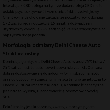
Interakcja z CBD polega na tym, że dodanie oleju CBD może
osłabić psychoaktywność i wzmocnić efekt przeciwlękowy.
Orientacyjne dawkowanie zakłada, że początkujący wykonują
1–2 zaciągnięcia i odczekują 15 minut, a doświadczeni
użytkownicy wykonują 3–5 zaciągnięć. Palenie/waporyzacja to
najszybsza droga podania.
Morfologia odmiany Delhi Cheese Auto
Struktura rośliny
Dominacja genetyczna Delhi Cheese Auto wynosi 75% indica /
25% sativa; jest to autofloweringowa hybryda IBL. Odmiana
dobrze dostosowuje się do indoor, w tym niskiego namiotu,
oraz do outdoor w słonecznym miejscu. Jej linia genetyczna to
Cheese x Critical Impact x Ruderalis, a stabilność genetyczna
jest bardzo wysoka, z jednorodnością fenotypów powyżej
90%.
Pokrój rośliny jest krzaczasty, zwarty, z mocnym pędem