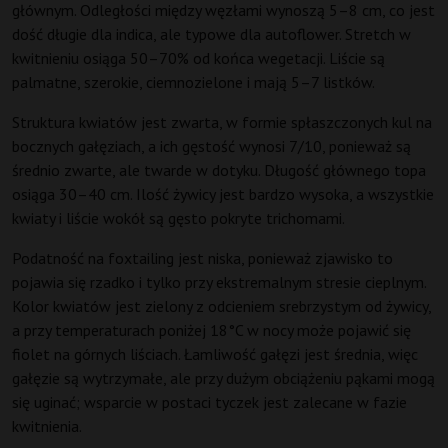
głównym. Odległości między węzłami wynoszą 5–8 cm, co jest
dość długie dla indica, ale typowe dla autoflower. Stretch w
kwitnieniu osiąga 50–70% od końca wegetacji. Liście są
palmatne, szerokie, ciemnozielone i mają 5–7 listków.
Struktura kwiatów jest zwarta, w formie spłaszczonych kul na
bocznych gałęziach, a ich gęstość wynosi 7/10, ponieważ są
średnio zwarte, ale twarde w dotyku. Długość głównego topa
osiąga 30–40 cm. Ilość żywicy jest bardzo wysoka, a wszystkie
kwiaty i liście wokół są gęsto pokryte trichomami.
Podatność na foxtailing jest niska, ponieważ zjawisko to
pojawia się rzadko i tylko przy ekstremalnym stresie cieplnym.
Kolor kwiatów jest zielony z odcieniem srebrzystym od żywicy,
a przy temperaturach poniżej 18°C w nocy może pojawić się
fiolet na górnych liściach. Łamliwość gałęzi jest średnia, więc
gałęzie są wytrzymałe, ale przy dużym obciążeniu pąkami mogą
się uginać; wsparcie w postaci tyczek jest zalecane w fazie
kwitnienia.