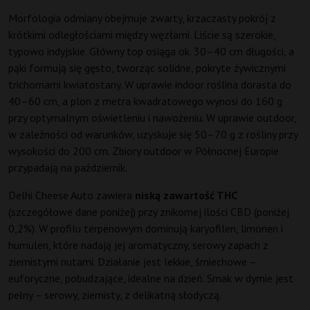
Morfologia odmiany obejmuje zwarty, krzaczasty pokrój z
krótkimi odległościami między węzłami. Liście są szerokie,
typowo indyjskie. Główny top osiąga ok. 30–40 cm długości, a
pąki formują się gęsto, tworząc solidne, pokryte żywicznymi
trichomami kwiatostany. W uprawie indoor roślina dorasta do
40–60 cm, a plon z metra kwadratowego wynosi do 160 g
przy optymalnym oświetleniu i nawożeniu. W uprawie outdoor,
w zależności od warunków, uzyskuje się 50–70 g z rośliny przy
wysokości do 200 cm. Zbiory outdoor w Północnej Europie
przypadają na październik.
Delhi Cheese Auto zawiera
niską zawartość THC
(szczegółowe dane poniżej) przy znikomej ilości CBD (poniżej
0,2%). W profilu terpenowym dominują karyofilen, limonen i
humulen, które nadają jej aromatyczny, serowy zapach z
ziemistymi nutami. Działanie jest lekkie, śmiechowe –
euforyczne, pobudzające, idealne na dzień. Smak w dymie jest
pełny – serowy, ziemisty, z delikatną słodyczą.