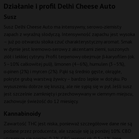
Działanie i profil Delhi Cheese Auto
Susz
Susz Delhi Cheese Auto ma intensywny, serowo‑ziemisty
zapach z wyraźną słodyczą. Intensywność zapachu jest wysoka
– już po otwarciu słoika czuć charakterystyczny aromat. Smak
w dymie jest kremowo‑serowy z akcentami ziemi, suszonych
ziół i lekkiej cytryny. Profil terpenowy obejmuje β‑karyofilen (ok.
5–10% całkowitej puli), limonen (4–6%), humulen (3–5%),
α‑pinen (2%) i myrcen (2%). Pąki są średnio gęste, okrągłe,
pokryte grubą warstwą żywicy – bardzo lepkie w dotyku. Po
wysuszeniu dobrze się kruszą, ale nie sypią się w pył. Jeśli susz
jest szczelnie zamknięty i przechowywany w ciemnym miejscu,
zachowuje świeżość do 12 miesięcy.
Kannabinoidy
Zawartość THC jest niska, ponieważ szczegółowe dane nie są
podane przez producenta, ale szacuje się ją poniżej 10%. CBD
utrzymuje się poniżej 0,2%. CBG wynosi ok. 0,5–1%. Inne