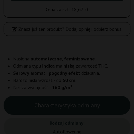
Cena za szt:
18,67 zł
Znasz już ten produkt? Dodaj opinię i odbierz bonus.
Nasiona
automatyczne, feminizowane
.
Odmiana typu
Indica
ma
niską
zawartość THC.
Serowy
aromat i
pogodny efekt
działania.
Bardzo niski wzrost - do
50 cm
.
Niższa wydajność -
160 g/m²
.
Charakterystyka odmiany
Rodzaj odmiany:
Autoflowering