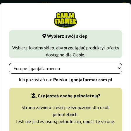
0
GanjaFarmer.com.pl
Odmiany Marihuany
Cheese
Delhi 
Wybierz swój sklep:
Delhi Cheese Auto Vision Seeds
Wybierz lokalny sklep, aby przeglądać produkty i oferty
dostępne dla Ciebie.
lub pozostań na:
Polska | ganjafarmer.com.pl
Czy jesteś osobą pełnoletnią?
Strona zawiera treści przeznaczone dla osób
pełnoletnich.
Jeśli nie jesteś osobą pełnoletnią, opuść tę stronę.