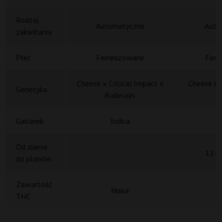
Rodzaj
Automatyczne
Auto
zakwitania
Płeć
Feminizowane
Femi
Cheese x Critical Impact x
Cheese Au
Genetyka
Ruderalis
Gatunek
Indica
Od ziarna
-
11-1
do plonów
Zawartość
Niska
1
THC