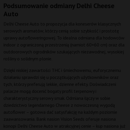
Podsumowanie odmiany Delhi Cheese
Auto
Delhi Cheese Auto to propozycja dla koneserów klasycznych
serowych aromatów, którzy cenią sobie szybkość i prostotę
uprawy autofloweringowej. To idealna odmiana dla hodowców
indoor z ograniczoną przestrzenią (namiot 60×60 cm) oraz dla
outdoorowych ogrodników szukających niezawodnej, wysokiej
rośliny o solidnym plonie.
Dzięki niskiej zawartości THC i śmiechowemu, euforycznemu
działaniu sprawdzi się u początkujących użytkowników oraz
tych, którzy preferują lekkie, dzienne efekty. Doświadczeni
palacze mogą docenić bogaty profil terpenowy i
charakterystyczny serowy smak. Odmiana łączy w sobie
dziedzictwo legendarnego Cheese z nowoczesną wygodą
autoflower – gotowa dać satysfakcję na każdym poziomie
zaawansowania. Bank nasion Vision Seeds oferuje nasiona
konopi Delhi Cheese Auto w atrakcyjnej cenie – kup nasiona już