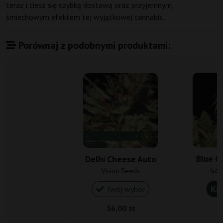
teraz i ciesz się szybką dostawą oraz przyjemnym,
śmiechowym efektem tej wyjątkowej cannabis.
Porównaj z podobnymi produktami:
Blue C
Delhi Cheese Auto
Gan
Vision Seeds
Ku
Twój wybór
56,00 zł
20