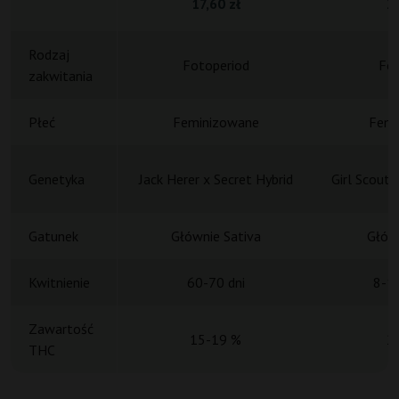
17,60 zł
20
Rodzaj
Fotoperiod
Fot
zakwitania
Płeć
Feminizowane
Femi
Genetyka
Jack Herer x Secret Hybrid
Girl Scout 
Gatunek
Głównie Sativa
Główn
Kwitnienie
60-70 dni
8-10
Zawartość
15-19 %
2
THC