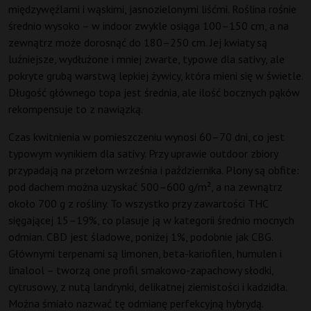
międzywęźlami i wąskimi, jasnozielonymi liśćmi. Roślina rośnie
średnio wysoko – w indoor zwykle osiąga 100–150 cm, a na
zewnątrz może dorosnąć do 180–250 cm. Jej kwiaty są
luźniejsze, wydłużone i mniej zwarte, typowe dla sativy, ale
pokryte grubą warstwą lepkiej żywicy, która mieni się w świetle.
Długość głównego topa jest średnia, ale ilość bocznych pąków
rekompensuje to z nawiązką.
Czas kwitnienia w pomieszczeniu wynosi 60–70 dni, co jest
typowym wynikiem dla sativy. Przy uprawie outdoor zbiory
przypadają na przełom września i października. Plony są obfite:
pod dachem można uzyskać 500–600 g/m², a na zewnątrz
około 700 g z rośliny. To wszystko przy zawartości THC
sięgającej 15–19%, co plasuje ją w kategorii średnio mocnych
odmian. CBD jest śladowe, poniżej 1%, podobnie jak CBG.
Głównymi terpenami są limonen, beta-kariofilen, humulen i
linalool – tworzą one profil smakowo-zapachowy słodki,
cytrusowy, z nutą landrynki, delikatnej ziemistości i kadzidła.
Można śmiało nazwać tę odmianę perfekcyjną hybrydą.