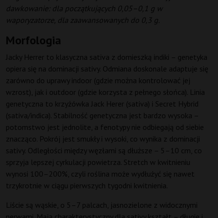
dawkowanie: dla początkujących 0,05–0,1 g w
waporyzatorze, dla zaawansowanych do 0,3 g.
Morfologia
Jacky Herrer to klasyczna sativa z domieszką indiki – genetyka
opiera się na dominacji sativy. Odmiana doskonale adaptuje się
zarówno do uprawy indoor (gdzie można kontrolować jej
wzrost), jak i outdoor (gdzie korzysta z pełnego słońca). Linia
genetyczna to krzyżówka Jack Herer (sativa) i Secret Hybrid
(sativa/indica). Stabilność genetyczna jest bardzo wysoka –
potomstwo jest jednolite, a fenotypy nie odbiegają od siebie
znacząco. Pokrój jest smukły i wysoki, co wynika z dominacji
sativy. Odległości między węzłami są dłuższe – 5–10 cm, co
sprzyja lepszej cyrkulacji powietrza. Stretch w kwitnieniu
wynosi 100–200%, czyli roślina może wydłużyć się nawet
trzykrotnie w ciągu pierwszych tygodni kwitnienia.
Liście są wąskie, o 5–7 palcach, jasnozielone z widocznymi
nerwami. Mają charakterystyczny dla sativy kształt – długie i