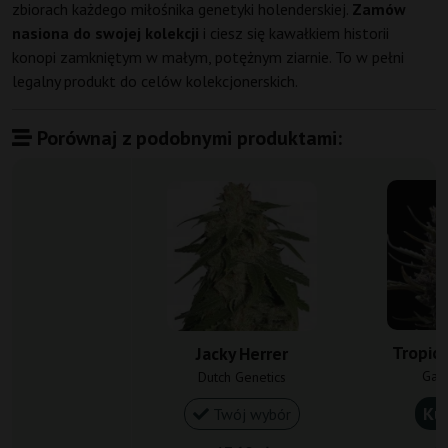
zbiorach każdego miłośnika genetyki holenderskiej.
Zamów
nasiona do swojej kolekcji
i ciesz się kawałkiem historii
konopi zamkniętym w małym, potężnym ziarnie. To w pełni
legalny produkt do celów kolekcjonerskich.
Porównaj z podobnymi produktami:
Tropic
Jacky Herrer
Gan
Dutch Genetics
Ku
Twój wybór