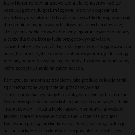
Jacky Herrer to odmiana stworzona dla koneserów, którzy
poszukują stymulującej, mózgowej mocy w połączeniu z
wyjątkowym smakiem i łatwością uprawy. Idealnie sprawdzi się
dla średnio zaawansowanych i doświadczonych hodowców,
którzy cenią sobie sprawdzone geny i gwarantowane rezultaty,
a także dla tych, którzy lubią przygotowywać własne
koncentraty – żywiczność tej rośliny jest wręcz wyjątkowa. Dla
początkujących będzie również dobrym wyborem, jeśli szukają
odmiany odpornej i wybaczającej błędy. To odmiana marihuany,
która zdobyła uznanie na całym świecie.
Pamiętaj, że nasiona sprzedajemy jako produkt kolekcjonerski –
są przeznaczone wyłącznie do przechowywania,
kolekcjonowania, wymiany lub zdobywania wiedzy botanicznej.
Oferujemy sprzedaż nasion kolekcjonerskich w naszym sklepie
internetowym – można kupić nasiona marihuany najwyższej
jakości, starannie wyselekcjonowane. Każde nasiono jest
testowane pod kątem kiełkowania. Powiększ swoją kolekcję
nasion! Jacky Herrer to klasyk, który powinien znaleźć się w