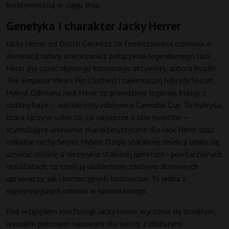
kreatywnością w ciągu dnia.
Genetyka i charakter Jacky Herrer
Jacky Herrer od Dutch Genetics to feminizowana odmiana o
dominacji sativy, stworzona z połączenia legendarnego Jack
Herer (na cześć słynnego konopnego aktywisty, autora książki
The Emperor Wears No Clothes) i tajemniczej hybrydy Secret
Hybrid. Odmiana Jack Herer to prawdziwa legenda, klasyk z
rodziny haze – wielokrotny zdobywca Cannabis Cup. To hybryda,
która łączy w sobie to, co najlepsze z obu światów –
stymulujące uniesienie charakterystyczne dla Jack Herer oraz
unikalne cechy Secret Hybrid. Dzięki starannej selekcji udało się
uzyskać roślinę o niezwykle stabilnej genetyce i powtarzalnych
rezultatach, co czyni ją ulubieńcem zarówno domowych
uprawiaczy, jak i komercyjnych hodowców. To jedna z
najsłynniejszych odmian w historii konopi.
Pod względem morfologii Jacky Herrer wyróżnia się smukłym,
wysokim pokrojem typowym dla sativy, z dłuższymi