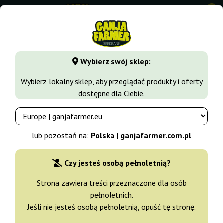
0
GanjaFarmer.com.pl
Odmiany Marihuany
Jack Herer
Jac
Wybierz swój sklep:
Jacky Herrer Dutch Genetics
Wybierz lokalny sklep, aby przeglądać produkty i oferty
dostępne dla Ciebie.
-20%
+gratisy
lub pozostań na:
Polska | ganjafarmer.com.pl
Czy jesteś osobą pełnoletnią?
Strona zawiera treści przeznaczone dla osób
pełnoletnich.
Jeśli nie jesteś osobą pełnoletnią, opuść tę stronę.