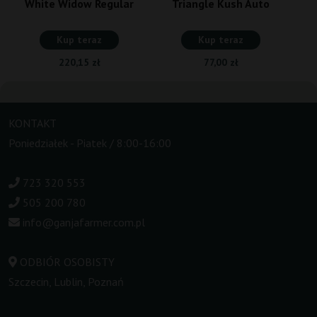
White Widow Regular
Triangle Kush Auto
Kup teraz
Kup teraz
220,15 zł
77,00 zł
KONTAKT
Poniedziałek - Piatek / 8:00-16:00
723 320 553
505 200 780
info@ganjafarmer.com.pl
ODBIÓR OSOBISTY
Szczecin, Lublin, Poznań