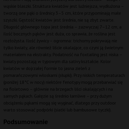
wąskie blaszki. Struktura kwiatów jest luźniejsza, wydłużona –
tworzą one pąki o średnicy 3–5 cm, które przypominają małe
szyszki. Gęstość kwiatów jest średnia, nie są zbyt zwarte.
Długość głównego topa jest średnia – zazwyczaj 7–12 cm, a
ilość bocznych pąków jest duża, co sprawia, że roślina jest
rozłożysta. Ilość żywicy – ogromna: trichomy pokrywają nie
tylko kwiaty, ale również liście okalające, co czyni ją świetnym
materiałem na ekstrakty. Podatność na foxtailing jest niska –
kwiaty pozostają w typowym dla sativy kształcie. Kolor
kwiatów w dojrzałej formie to jasna zieleń z
pomarańczowymi włoskami (słupki). Przy niskich temperaturach
(poniżej 18°C w nocy) niektóre fenotypy mogą przebarwiać się
na fioletowo – głównie na brzegach liści okalających i na
samych pąkach. Gałęzie są średnio łamliwe – przy dużym
obciążeniu pąkami mogą się wyginać, dlatego przy outdoor
warto stosować podpórki (siatki lub bambusowe tyczki).
Podsumowanie