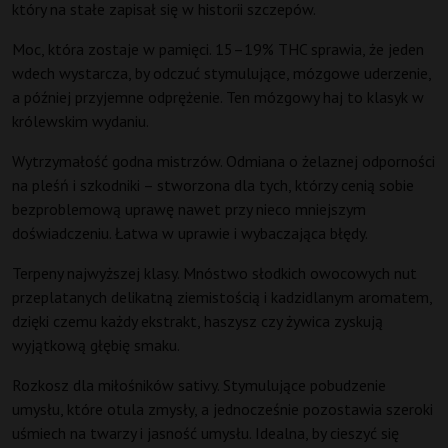
który na stałe zapisał się w historii szczepów.
Moc, która zostaje w pamięci. 15–19% THC sprawia, że jeden
wdech wystarcza, by odczuć stymulujące, mózgowe uderzenie,
a później przyjemne odprężenie. Ten mózgowy haj to klasyk w
królewskim wydaniu.
Wytrzymałość godna mistrzów. Odmiana o żelaznej odporności
na pleśń i szkodniki – stworzona dla tych, którzy cenią sobie
bezproblemową uprawę nawet przy nieco mniejszym
doświadczeniu. Łatwa w uprawie i wybaczająca błędy.
Terpeny najwyższej klasy. Mnóstwo słodkich owocowych nut
przeplatanych delikatną ziemistością i kadzidlanym aromatem,
dzięki czemu każdy ekstrakt, haszysz czy żywica zyskują
wyjątkową głębię smaku.
Rozkosz dla miłośników sativy. Stymulujące pobudzenie
umysłu, które otula zmysły, a jednocześnie pozostawia szeroki
uśmiech na twarzy i jasność umysłu. Idealna, by cieszyć się