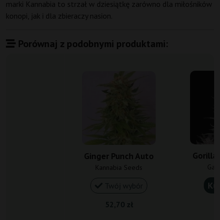
marki Kannabia to strzał w dziesiątkę zarówno dla miłośników
konopi, jak i dla zbieraczy nasion.
Porównaj z podobnymi produktami:
Gorilla
Ginger Punch Auto
Gan
Kannabia Seeds
Ku
Twój wybór
52,70 zł
1