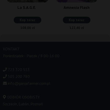
La S.A.G.E.
Amnesia Flash
Kup teraz
Kup teraz
108,00 zł
122,40 zł
KONTAKT
Poniedziałek - Piatek / 8:00-16:00
723 320 553
505 200 780
info@ganjafarmer.com.pl
ODBIÓR OSOBISTY
Szczecin, Lublin, Poznań