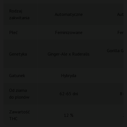
Rodzaj
Automatyczne
Auto
zakwitania
Płeć
Feminizowane
Femi
Gorilla G4
Genetyka
Ginger-Ale x Ruderalis
Gatunek
Hybryda
H
Od ziarna
62-65 dni
8-9
do plonów
Zawartość
12 %
2
THC