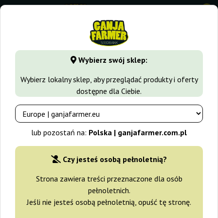
0
GanjaFarmer.com.pl
Rodzaje Nasion Marihuany
Nasiona 
Wybierz swój sklep:
Ginger Punch Auto Kannabia Seeds
Wybierz lokalny sklep, aby przeglądać produkty i oferty
dostępne dla Ciebie.
-15%
+gratisy
lub pozostań na:
Polska | ganjafarmer.com.pl
Czy jesteś osobą pełnoletnią?
Strona zawiera treści przeznaczone dla osób
pełnoletnich.
Jeśli nie jesteś osobą pełnoletnią, opuść tę stronę.