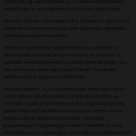
rozpocznie się automatycznie. Są to nasiona feminizowane,
wyhodowane w celu zapewnienia stabilności genetycznej.
Gatunek: Hybryda z dominacją Indica. Dziedzictwo genetyczne
zapewnia zrównoważone połączenie fizycznego odprężenia i
subtelnego pobudzenia umysłu.
Genetyka i pochodzenie: Ginger Punch Auto powstała w
laboratoriach Kannabia Seeds w Hiszpanii. Jej rodowód to
starannie wyselekcjonowana krzyżówka genetyki Ginger-Ale z
linią autoflower zawierającą geny Ruderalis. To odmiana
autoflowering o wyjątkowej stabilności.
Cechy szczególne: To, co wyróżnia Ginger Punch Auto na tle
innych odmian automatycznych, to przede wszystkim jej
niezwykle bogaty profil terpenowy oraz wyjątkowa gęstość
pąków. Większość autoflowerów produkuje średnio zwarte
kwiaty, podczas gdy ta tworzy twarde, zbite topy
przypominające fotoperiodyczne indiki. Odporność na stres
środowiskowy jest imponująca – znosi błędy w podlewaniu bez