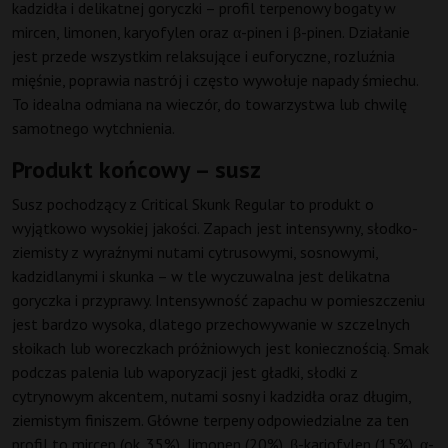
kadzidła i delikatnej goryczki – profil terpenowy bogaty w
mircen, limonen, karyofylen oraz α-pinen i β-pinen. Działanie
jest przede wszystkim relaksujące i euforyczne, rozluźnia
mięśnie, poprawia nastrój i często wywołuje napady śmiechu.
To idealna odmiana na wieczór, do towarzystwa lub chwilę
samotnego wytchnienia.
Produkt końcowy – susz
Susz pochodzący z Critical Skunk Regular to produkt o
wyjątkowo wysokiej jakości. Zapach jest intensywny, słodko-
ziemisty z wyraźnymi nutami cytrusowymi, sosnowymi,
kadzidlanymi i skunka – w tle wyczuwalna jest delikatna
goryczka i przyprawy. Intensywność zapachu w pomieszczeniu
jest bardzo wysoka, dlatego przechowywanie w szczelnych
słoikach lub woreczkach próżniowych jest koniecznością. Smak
podczas palenia lub waporyzacji jest gładki, słodki z
cytrynowym akcentem, nutami sosny i kadzidła oraz długim,
ziemistym finiszem. Główne terpeny odpowiedzialne za ten
profil to mircen (ok. 35%), limonen (20%), β-kariofylen (15%), α-