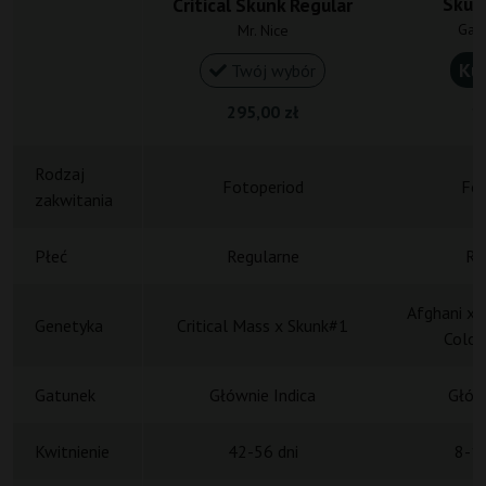
Skun
Critical Skunk Regular
Gan
Mr. Nice
Ku
Twój wybór
295,00 zł
18
Rodzaj
Fotoperiod
Fot
zakwitania
Płeć
Regularne
Re
Afghani x 
Genetyka
Critical Mass x Skunk#1
Colom
Gatunek
Głównie Indica
Główn
Kwitnienie
42-56 dni
8-10