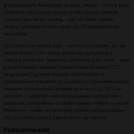
grubymi palcami. Kwiaty (pąki) są gęste, zwarte – tworzą grube,
wydłużone topy i liczne boczne ośrodki. Gęstość kwiatów
oceniamy jako bardzo wysoką – pąki są twarde i ciężkie.
Długość głównej coli może sięgać 20–30 cm przy dobrym
oświetleniu.
Ilość żywicy jest bardzo duża – zarówno na kwiatach, jak i na
małych liściach, które często pokrywają się błyszczącą
warstwą trichomów. Podatność na foxtailing jest niska – tylko
przy ekstremalnie wysokich temperaturach (powyżej 32°C)
mogą pojawić się lekkie wyrostki. Kolor kwiatów w
standardowych warunkach to jasnozielony z pomarańczowymi
włoskami. Przy obniżeniu temperatury w nocy (10–15°C) w
ostatnich 2 tygodniach kwitnienia pojawiają się fioletowe i
purpurowe przebarwienia na liściach i pąkach. Gałęzie są mocne,
elastyczne – rzadko się łamią pod ciężarem obfitych plonów,
choć przy bardzo dużych pąkach zaleca się wsparcie.
Podsumowanie