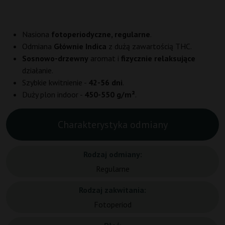
Nasiona
fotoperiodyczne, regularne
.
Odmiana
Głównie Indica
z dużą zawartością THC.
Sosnowo-drzewny
aromat i
fizycznie relaksujące
działanie.
Szybkie kwitnienie -
42-56 dni
.
Duży plon indoor -
450-550 g/m²
.
Charakterystyka odmiany
Rodzaj odmiany:
Regularne
Rodzaj zakwitania:
Fotoperiod