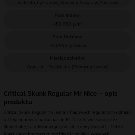
Kadzidło, Cytrynowy, Drzewny, Przypraw, Sosnowy
Plon Indoor:
450-550 g/m²
Plon Outdoor:
700-950 g/roślina
Miesiąc zbiorów:
Wrzesień - Październik (Północna Europa)
Critical Skunk Regular Mr Nice – opis
produktu
Critical Skunk Regular to jedna z flagowych regularnych odmian
od legendarnego banku nasion Mr Nice. Stworzona przez
Shantibabę, ta odmiana łączy w sobie geny Skunk#1 i Critical
Mass, dając hodowcom możliwość selekcji własnych