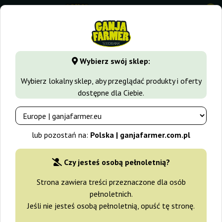
0
⭐ -40% Odmiany szybko rosnące ⭐
⏰ 2 dni 06:48:08
Wybierz swój sklep:
GanjaFarmer.com.pl
Odmiany Marihuany
Skunk
Critical
Wybierz lokalny sklep, aby przeglądać produkty i oferty
dostępne dla Ciebie.
Critical Skunk Regular Mr. Nice
lub pozostań na:
Polska | ganjafarmer.com.pl
Czy jesteś osobą pełnoletnią?
Strona zawiera treści przeznaczone dla osób
pełnoletnich.
Jeśli nie jesteś osobą pełnoletnią, opuść tę stronę.