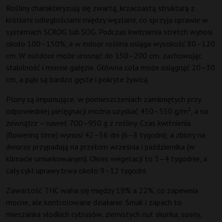
Rośliny charakteryzują się zwartą, krzaczastą strukturą z
krótkimi odległościami między węzłami, co sprzyja uprawie w
systemach SCROG lub SOG. Podczas kwitnienia stretch wynosi
około 100–150%, a w indoor roślina osiąga wysokość 80–120
cm. W outdoor może urosnąć do 150–200 cm, zachowując
stabilność i mocne gałęzie. Główna cola może osiągnąć 20–30
cm, a pąki są bardzo gęste i pokryte żywicą.
Plony są imponujące: w pomieszczeniach zamkniętych przy
odpowiedniej pielęgnacji można uzyskać 450–550 g/m², a na
zewnątrz – nawet 700–950 g z rośliny. Czas kwitnienia
(flowering time) wynosi 42–56 dni (6–8 tygodni), a zbiory na
dworze przypadają na przełom września i października (w
klimacie umiarkowanym). Okres wegetacji to 3–4 tygodnie, a
cały cykl uprawy trwa około 9–12 tygodni.
Zawartość THC waha się między 19% a 22%, co zapewnia
mocne, ale kontrolowane działanie. Smak i zapach to
mieszanka słodkich cytrusów, ziemistych nut skunka, sosny,