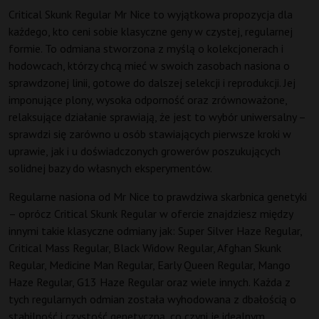
Critical Skunk Regular Mr Nice to wyjątkowa propozycja dla
każdego, kto ceni sobie klasyczne geny w czystej, regularnej
formie. To odmiana stworzona z myślą o kolekcjonerach i
hodowcach, którzy chcą mieć w swoich zasobach nasiona o
sprawdzonej linii, gotowe do dalszej selekcji i reprodukcji. Jej
imponujące plony, wysoka odporność oraz zrównoważone,
relaksujące działanie sprawiają, że jest to wybór uniwersalny –
sprawdzi się zarówno u osób stawiających pierwsze kroki w
uprawie, jak i u doświadczonych growerów poszukujących
solidnej bazy do własnych eksperymentów.
Regularne nasiona od Mr Nice to prawdziwa skarbnica genetyki
– oprócz Critical Skunk Regular w ofercie znajdziesz między
innymi takie klasyczne odmiany jak: Super Silver Haze Regular,
Critical Mass Regular, Black Widow Regular, Afghan Skunk
Regular, Medicine Man Regular, Early Queen Regular, Mango
Haze Regular, G13 Haze Regular oraz wiele innych. Każda z
tych regularnych odmian została wyhodowana z dbałością o
stabilność i czystość genetyczną, co czyni je idealnym