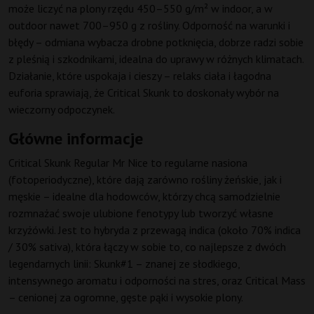
może liczyć na plony rzędu 450–550 g/m² w indoor, a w
outdoor nawet 700–950 g z rośliny. Odporność na warunki i
błędy – odmiana wybacza drobne potknięcia, dobrze radzi sobie
z pleśnią i szkodnikami, idealna do uprawy w różnych klimatach.
Działanie, które uspokaja i cieszy – relaks ciała i łagodna
euforia sprawiają, że Critical Skunk to doskonały wybór na
wieczorny odpoczynek.
Główne informacje
Critical Skunk Regular Mr Nice to regularne nasiona
(fotoperiodyczne), które dają zarówno rośliny żeńskie, jak i
męskie – idealne dla hodowców, którzy chcą samodzielnie
rozmnażać swoje ulubione fenotypy lub tworzyć własne
krzyżówki. Jest to hybryda z przewagą indica (około 70% indica
/ 30% sativa), która łączy w sobie to, co najlepsze z dwóch
legendarnych linii: Skunk#1 – znanej ze słodkiego,
intensywnego aromatu i odporności na stres, oraz Critical Mass
– cenionej za ogromne, gęste pąki i wysokie plony.