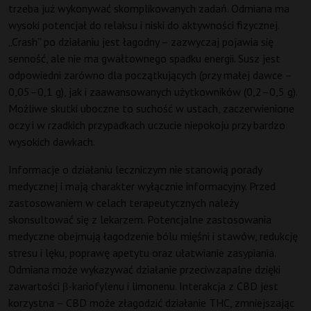
trzeba już wykonywać skomplikowanych zadań. Odmiana ma
wysoki potencjał do relaksu i niski do aktywności fizycznej.
„Crash” po działaniu jest łagodny – zazwyczaj pojawia się
senność, ale nie ma gwałtownego spadku energii. Susz jest
odpowiedni zarówno dla początkujących (przy małej dawce –
0,05–0,1 g), jak i zaawansowanych użytkowników (0,2–0,5 g).
Możliwe skutki uboczne to suchość w ustach, zaczerwienione
oczy i w rzadkich przypadkach uczucie niepokoju przy bardzo
wysokich dawkach.
Informacje o działaniu leczniczym nie stanowią porady
medycznej i mają charakter wyłącznie informacyjny. Przed
zastosowaniem w celach terapeutycznych należy
skonsultować się z lekarzem. Potencjalne zastosowania
medyczne obejmują łagodzenie bólu mięśni i stawów, redukcję
stresu i lęku, poprawę apetytu oraz ułatwianie zasypiania.
Odmiana może wykazywać działanie przeciwzapalne dzięki
zawartości β-kariofylenu i limonenu. Interakcja z CBD jest
korzystna – CBD może złagodzić działanie THC, zmniejszając