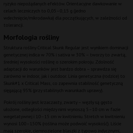
ryzyko niepożądanych efektów. Orientacyjne dawkowanie w
celach leczniczych to 0,05–0,15 g (jedno
wdechnięcie/mikrodawka) dla początkujących, w zależności od
tolerancji.
Morfologia rośliny
Struktura rośliny Critical Skunk Regular jest wynikiem dominacji
genetycznej indica w 70% i sativa w 30% – tworzy to zwartą,
średniej wysokości roślinę o szerokim pokroju. Zdolność
adaptacji do warunków jest bardzo dobra – sprawdza się
zarówno w indoor, jak i outdoor. Linia genetyczna (rodzice) to
Skunk#1 x Critical Mass, co zapewnia stabilność genetyczną
sięgającą 95% (przy stabilnych warunkach uprawy).
Pokrój rośliny jest krzaczasty, zwarty – węzły są gęsto
ułożone, odległości między nimi wynoszą 5–10 cm w fazie
wegetatywnej i 10–15 cm w kwitnieniu. Stretch w kwitnieniu
wynosi 100–150% (roślina może podwoić wysokość). Liście
mają szerokie, ciemnozielone blaszki z typowo indycznymi,