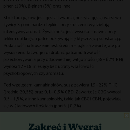
pinen (10%), β-pinen (5%) oraz inne.
Struktura pąków jest gęsta i zwarta, pokryta gęstą warstwą
żywicy. Są one bardzo lepkie i przy kruszeniu wydzielają
intensywny aromat. Żywiczność jest wysoka – nawet przy
lekkim dotknięciu palce pokrywają się błyszczącą substancją.
Podatność na kruszenie jest średnia – pąki są zwarte, ale po
wysuszeniu łatwo je rozdrobnić palcami. Trwałość
przechowywania przy odpowiedniej wilgotności (58–62% RH)
wynosi 12–18 miesięcy bez utraty właściwości
psychotropowych czy aromatu.
Pod względem kannabinoidów, susz zawiera 19–22% THC
(średnio 20,5%) oraz 0,1–0,3% CBD. Zawartość CBG wynosi
0,5–1,5%, a inne kannabinoidy, takie jak CBC i CBN, pojawiają
się w śladowych ilościach (poniżej 0,2%).
Działanie pojawia się po około 10–15 minutach od spożycia
(przy paleniu) i rozwija się w trzech głównych fazach: