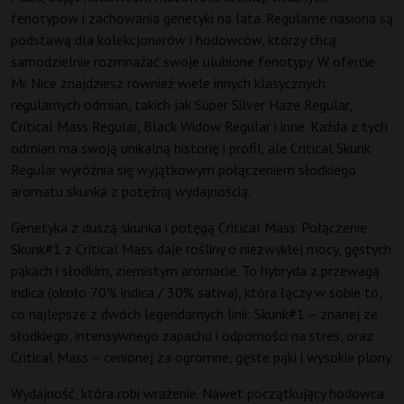
fenotypów i zachowania genetyki na lata. Regularne nasiona są
podstawą dla kolekcjonerów i hodowców, którzy chcą
samodzielnie rozmnażać swoje ulubione fenotypy. W ofercie
Mr Nice znajdziesz również wiele innych klasycznych
regularnych odmian, takich jak Super Silver Haze Regular,
Critical Mass Regular, Black Widow Regular i inne. Każda z tych
odmian ma swoją unikalną historię i profil, ale Critical Skunk
Regular wyróżnia się wyjątkowym połączeniem słodkiego
aromatu skunka z potężną wydajnością.
Genetyka z duszą skunka i potęgą Critical Mass. Połączenie
Skunk#1 z Critical Mass daje rośliny o niezwykłej mocy, gęstych
pąkach i słodkim, ziemistym aromacie. To hybryda z przewagą
indica (około 70% indica / 30% sativa), która łączy w sobie to,
co najlepsze z dwóch legendarnych linii: Skunk#1 – znanej ze
słodkiego, intensywnego zapachu i odporności na stres, oraz
Critical Mass – cenionej za ogromne, gęste pąki i wysokie plony.
Wydajność, która robi wrażenie. Nawet początkujący hodowca