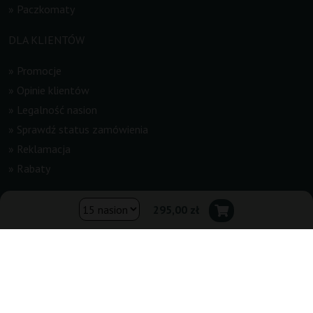
»
Paczkomaty
DLA KLIENTÓW
»
Promocje
»
Opinie klientów
»
Legalność nasion
»
Sprawdź status zamówienia
»
Reklamacja
»
Rabaty
INFORMACJE
295,00 zł
»
Newsletter
»
Regulamin
»
Kontakt
»
Mapa strony