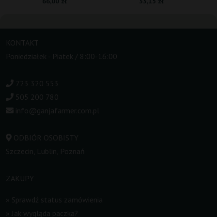
66,00 zł
33,15 zł
KONTAKT
Poniedziałek - Piatek / 8:00-16:00
723 320 553
505 200 780
info@ganjafarmer.com.pl
ODBIÓR OSOBISTY
Szczecin, Lublin, Poznań
ZAKUPY
»
Sprawdź status zamówienia
»
Jak wygląda paczka?