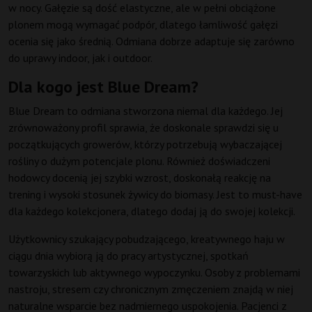
w nocy. Gałęzie są dość elastyczne, ale w pełni obciążone
plonem mogą wymagać podpór, dlatego łamliwość gałęzi
ocenia się jako średnią. Odmiana dobrze adaptuje się zarówno
do uprawy indoor, jak i outdoor.
Dla kogo jest Blue Dream?
Blue Dream to odmiana stworzona niemal dla każdego. Jej
zrównoważony profil sprawia, że doskonale sprawdzi się u
początkujących growerów, którzy potrzebują wybaczającej
rośliny o dużym potencjale plonu. Również doświadczeni
hodowcy docenią jej szybki wzrost, doskonałą reakcję na
trening i wysoki stosunek żywicy do biomasy. Jest to must-have
dla każdego kolekcjonera, dlatego dodaj ją do swojej kolekcji.
Użytkownicy szukający pobudzającego, kreatywnego haju w
ciągu dnia wybiorą ją do pracy artystycznej, spotkań
towarzyskich lub aktywnego wypoczynku. Osoby z problemami
nastroju, stresem czy chronicznym zmęczeniem znajdą w niej
naturalne wsparcie bez nadmiernego uspokojenia. Pacjenci z