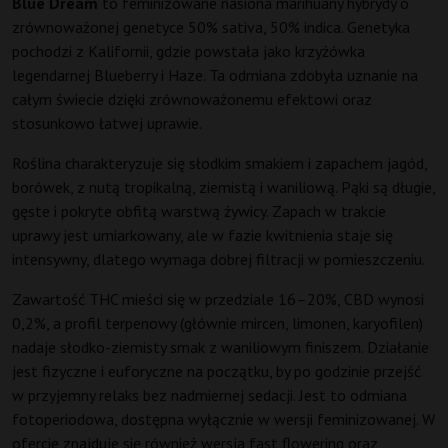
Blue Dream
to feminizowane nasiona marihuany hybrydy o
zrównoważonej genetyce 50% sativa, 50% indica. Genetyka
pochodzi z Kalifornii, gdzie powstała jako krzyżówka
legendarnej Blueberry i Haze. Ta odmiana zdobyła uznanie na
całym świecie dzięki zrównoważonemu efektowi oraz
stosunkowo łatwej uprawie.
Roślina charakteryzuje się słodkim smakiem i zapachem jagód,
borówek, z nutą tropikalną, ziemistą i waniliową. Pąki są długie,
gęste i pokryte obfitą warstwą żywicy. Zapach w trakcie
uprawy jest umiarkowany, ale w fazie kwitnienia staje się
intensywny, dlatego wymaga dobrej filtracji w pomieszczeniu.
Zawartość THC mieści się w przedziale 16–20%, CBD wynosi
0,2%, a profil terpenowy (głównie mircen, limonen, karyofilen)
nadaje słodko-ziemisty smak z waniliowym finiszem. Działanie
jest fizyczne i euforyczne na początku, by po godzinie przejść
w przyjemny relaks bez nadmiernej sedacji. Jest to odmiana
fotoperiodowa, dostępna wyłącznie w wersji feminizowanej. W
ofercie znajduje się również wersja fast flowering oraz