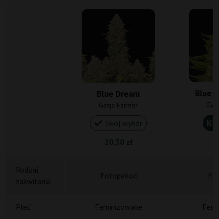
Blue 
Blue Dream
Gan
Ganja Farmer
Ku
Twój wybór
20,30 zł
20
Rodzaj
Fotoperiod
Fot
zakwitania
Płeć
Feminizowane
Femi