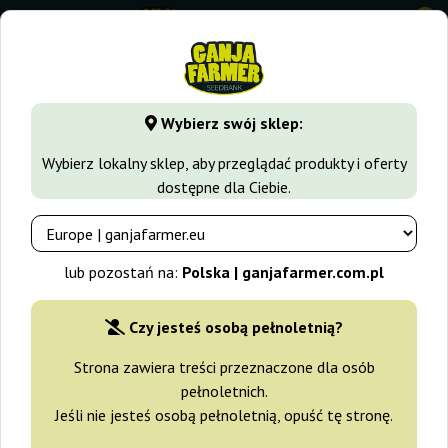
0
GanjaFarmer.com.pl
Rodzaje Nasion Marihuany
Nasiona 
Wybierz swój sklep:
Blue Dream Ganja Farmer
Wybierz lokalny sklep, aby przeglądać produkty i oferty
dostępne dla Ciebie.
-30%
+gratisy
lub pozostań na:
Polska | ganjafarmer.com.pl
Czy jesteś osobą pełnoletnią?
Strona zawiera treści przeznaczone dla osób
pełnoletnich.
Jeśli nie jesteś osobą pełnoletnią, opuść tę stronę.