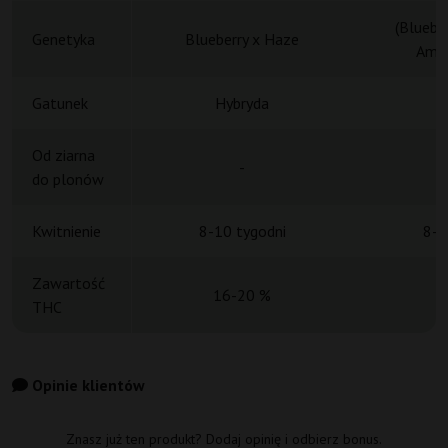
(Bluebe
Genetyka
Blueberry x Haze
Amne
Gatunek
Hybryda
H
Od ziarna
-
do plonów
Kwitnienie
8-10 tygodni
8-9
Zawartość
16-20 %
THC
Opinie klientów
Znasz już ten produkt? Dodaj opinię i odbierz bonus.