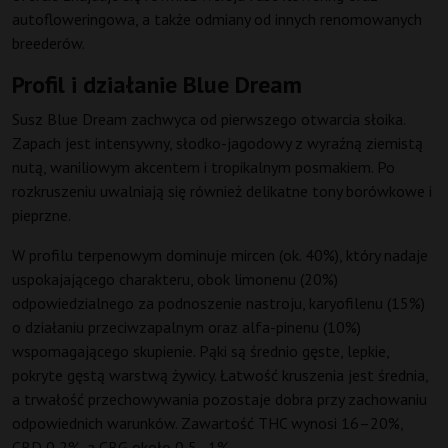
autofloweringowa, a także odmiany od innych renomowanych
breederów.
Profil i działanie Blue Dream
Susz Blue Dream zachwyca od pierwszego otwarcia słoika.
Zapach jest intensywny, słodko-jagodowy z wyraźną ziemistą
nutą, waniliowym akcentem i tropikalnym posmakiem. Po
rozkruszeniu uwalniają się również delikatne tony borówkowe i
pieprzne.
W profilu terpenowym dominuje mircen (ok. 40%), który nadaje
uspokajającego charakteru, obok limonenu (20%)
odpowiedzialnego za podnoszenie nastroju, karyofilenu (15%)
o działaniu przeciwzapalnym oraz alfa-pinenu (10%)
wspomagającego skupienie. Pąki są średnio gęste, lepkie,
pokryte gęstą warstwą żywicy. Łatwość kruszenia jest średnia,
a trwałość przechowywania pozostaje dobra przy zachowaniu
odpowiednich warunków. Zawartość THC wynosi 16–20%,
CBD 0,2%, a CBG około 0,5–1%.