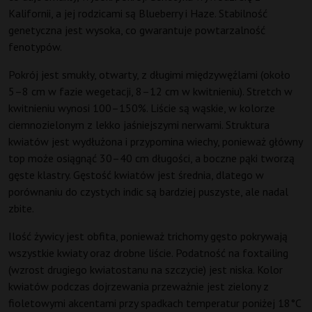
Kalifornii, a jej rodzicami są Blueberry i Haze. Stabilność
genetyczna jest wysoka, co gwarantuje powtarzalność
fenotypów.
Pokrój jest smukły, otwarty, z długimi międzywęźlami (około
5–8 cm w fazie wegetacji, 8–12 cm w kwitnieniu). Stretch w
kwitnieniu wynosi 100–150%. Liście są wąskie, w kolorze
ciemnozielonym z lekko jaśniejszymi nerwami. Struktura
kwiatów jest wydłużona i przypomina wiechy, ponieważ główny
top może osiągnąć 30–40 cm długości, a boczne pąki tworzą
gęste klastry. Gęstość kwiatów jest średnia, dlatego w
porównaniu do czystych indic są bardziej puszyste, ale nadal
zbite.
Ilość żywicy jest obfita, ponieważ trichomy gęsto pokrywają
wszystkie kwiaty oraz drobne liście. Podatność na foxtailing
(wzrost drugiego kwiatostanu na szczycie) jest niska. Kolor
kwiatów podczas dojrzewania przeważnie jest zielony z
fioletowymi akcentami przy spadkach temperatur poniżej 18°C