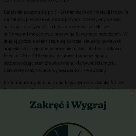
Działanie zaczyna się po 5–10 minutach od inhalacji i rozwija
się falami: pierwsze 60 minut przynosi intensywny wzrost
nastroju, kreatywność i chęć do rozmów, a efekt jest
euforyczny i mózgowy, z przewagą fizycznego pobudzenia. W
drugiej godzinie efekt staje się bardziej cielesny, ponieważ
pojawia się przyjemne odprężenie mięśni, ale bez ciężkości.
Między 120 a 240 minutą działanie łagodnie opada,
pozostawiając stan zrelaksowanej klarowności umysłu.
Całkowity czas trwania wynosi około 2–4 godziny.
Profil mentalny dominuje nad fizycznym w stosunku 50:50.
Poziom sedacji jest niski, natomiast pobudzenie umiarkowane.
Koncentracja na początku wzrasta, a potem się rozluźnia.
Apetyt jest wzmożony (efekt „munchies”). Rekomendowana
pora obejmuje dzień lub wczesne popołudnie, ponieważ
odmiana świetnie sprawdza się przy aktywnościach twórczych,
spotkaniach towarzyskich, spacerach czy lekkich pracach
domowych. Do skutków ubocznych należą suchość w ustach,