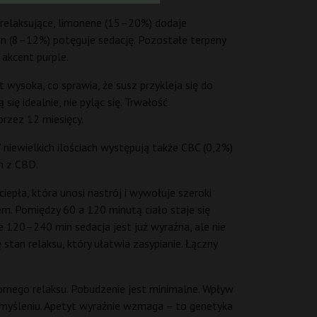
 relaksujące, limonene (15–20%) dodaje
cen (8–12%) potęguje sedację. Pozostałe terpeny
 akcent purple.
t wysoka, co sprawia, że susz przykleja się do
ię idealnie, nie pyląc się. Trwałość
rzez 12 miesięcy.
iewielkich ilościach występują także CBC (0,2%)
m z CBD.
iepła, która unosi nastrój i wywołuje szeroki
m. Pomiędzy 60 a 120 minutą ciało staje się
ie 120–240 min sedacja jest już wyraźna, ale nie
stan relaksu, który ułatwia zasypianie. Łączny
ornego relaksu. Pobudzenie jest minimalne. Wpływ
 myśleniu. Apetyt wyraźnie wzmaga – to genetyka