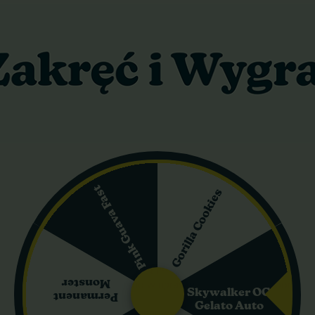
e nuty przeplatają się ze słodkimi akcentami cytrusów i dzikich ja
a sesja stanie się wyjątkowym rytuałem.
ci THC sięgającej 20% White Lavender oferuje intensywne odprężeni
– to mieszanka, która otula jak delikatny koc.
rowera.
Odmiana stworzona z myślą o maksymalnej odporności – do
 sprawia, że nawet w wymagających warunkach rośnie silna i zdrowa
akcji.
Pąki White Lavender pokryte są gęstą warstwą kryształków
wać własne koncentraty, haszysz czy olejki.
yczne odprężenie połączone z czystym, euforycznym humorem – to pr
Pink Guava Fast
Gorilla Cookies
White Lavender
ona, które z ogromną pewnością dają żeńskie rośliny – nie musisz 
brid z przewagą genów indica (około 70% indica i 30% sativa), po
oczesnością – rośliny dziedziczą po matce wyjątkowy smak i aromat
Monster
n, który sprawdza się zarówno w uprawie indoor, jak i outdoor.
Skywalker OG
Permanent
Gelato Auto
kim niezwykłym profilem terpenowym – słodki, lawendowy, ziołowy