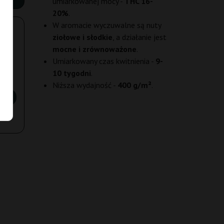
umiarkowanej mocy -
THC 16-
20%
.
W aromacie wyczuwalne są nuty
ziołowe i słodkie
, a działanie jest
mocne i zrównoważone
.
Umiarkowany czas kwitnienia -
9-
10 tygodni
.
Niższa wydajność -
400 g/m²
.