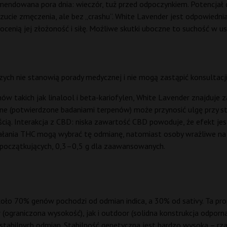
endowana pora dnia: wieczór, tuż przed odpoczynkiem. Potencjał do
zucie zmęczenia, ale bez „crashu”. White Lavender jest odpowiedni
enią jej złożoność i siłę. Możliwe skutki uboczne to suchość w ust
ych nie stanowią porady medycznej i nie mogą zastąpić konsultacji
ów takich jak linalool i beta-kariofylen, White Lavender znajduje
lne (potwierdzone badaniami terpenów) może przynosić ulgę przy st
cią. Interakcja z CBD: niska zawartość CBD powoduje, że efekt je
ziałania THC mogą wybrać tę odmianę, natomiast osoby wrażliwe na
 początkujących, 0,3–0,5 g dla zaawansowanych.
oło 70% genów pochodzi od odmian indica, a 30% od sativy. Ta propo
(ograniczona wysokość), jak i outdoor (solidna konstrukcja odporna
stabilnych odmian. Stabilność genetyczna jest bardzo wysoka – 