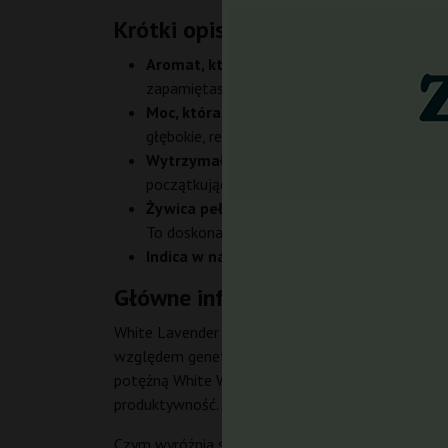
Krótki opis
Aromat, który hipnotyzuje zmysły.
Lawendow
zapamiętasz na długo i który sprawi, że każd
Moc, która koi ciało i umysł.
Dzięki zawartoś
głębokie, relaksujące, ale nie przytłaczające 
Wytrzymałość, która zachwyci każdego g
początkujących, a jej genetyczna stabilność
Żywica pełna terpenów – idealna do ekstr
To doskonały wybór, jeśli planujesz przygoto
Indica w najlepszym wydaniu.
Ciężkie, fiz
Główne informacje o G13 Labs 
White Lavender od G13 Labs to feminizowane nasi
względem genetycznym jest to indica-dominant hy
potężną White Widow. To połączenie klasyki z now
produktywność. Jest to stabilny i zbalansowany ge
Czym wyróżnia się White Lavender? Przede wszyst