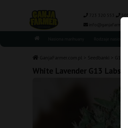
723 320 553
50
info@ganjafarmer.c
Nasiona marihuany
Rodzaje nasion
GanjaFarmer.com.pl
Seedbanki
G13 L
White Lavender G13 Labs