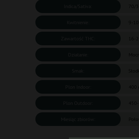
Indica/Sativa:
70/3
Kwitnienie:
9-10
Zawartość THC:
16-2
Działanie:
Mocn
Smak:
Słod
Plon Indoor:
400 
Plon Outdoor:
450-
Miesiąc zbiorów:
Poło