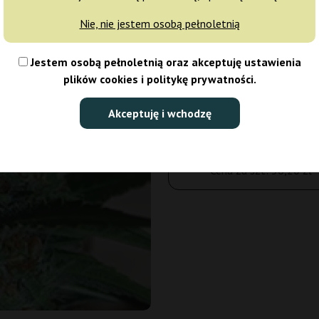
Nie, nie jestem osobą pełnoletnią
5 nasion
Jestem osobą pełnoletnią oraz akceptuję ustawienia
181,00 zł
plików cookies i politykę prywatności.
Ilość opakowań:
Akceptuję i wchodzę
Do koszyka
Cena za szt:
36,20 zł