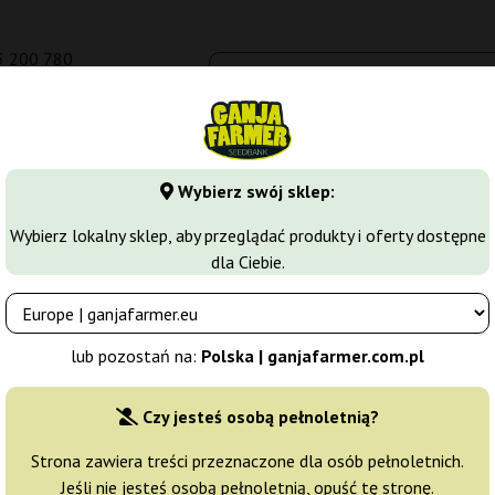
5 200 780
om.pl
Seedbanki
Odmiany marihuany
Growkity
Więcej
Wybierz swój sklep:
abs
White Lavender
Wybierz lokalny sklep, aby przeglądać produkty i oferty dostępne
dla Ciebie.
Producent nasion:
G13 Labs
lub pozostań na:
Polska | ganjafarmer.com.pl
Oryginalne opakowanie:
Czy jesteś osobą pełnoletnią?
5 nasion
181,
Strona zawiera treści przeznaczone dla osób pełnoletnich.
Jeśli nie jesteś osobą pełnoletnią, opuść tę stronę.
Wysyłka 3-7 dni