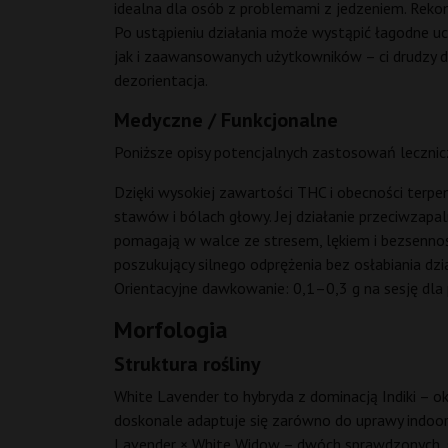
idealna dla osób z problemami z jedzeniem. Rekom
Po ustąpieniu działania może wystąpić łagodne uc
jak i zaawansowanych użytkowników – ci drudzy doc
dezorientacja.
Medyczne / Funkcjonalne
Poniższe opisy potencjalnych zastosowań lecznicz
Dzięki wysokiej zawartości THC i obecności terpen
stawów i bólach głowy. Jej działanie przeciwzapa
pomagają w walce ze stresem, lękiem i bezsennoś
poszukujący silnego odprężenia bez osłabiania d
Orientacyjne dawkowanie: 0,1–0,3 g na sesję dla
Morfologia
Struktura rośliny
White Lavender to hybryda z dominacją Indiki – ok
doskonale adaptuje się zarówno do uprawy indoor 
Lavender × White Widow – dwóch sprawdzonych, 