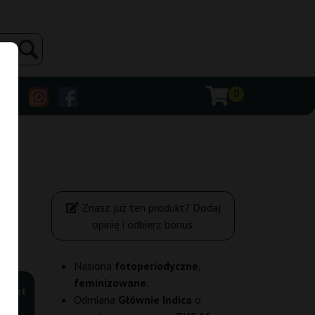
0
Znasz już ten produkt? Dodaj
opinię i odbierz bonus.
Nasiona
fotoperiodyczne,
feminizowane
.
00 zł
Odmiana
Głównie Indica
o