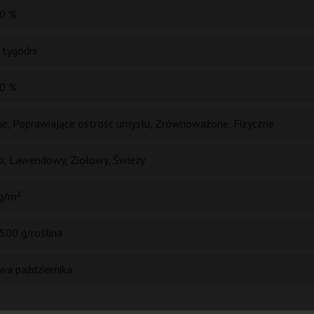
0 %
 tygodni
0 %
e, Poprawiające ostrość umysłu, Zrównoważone, Fizyczne
ki, Lawendowy, Ziołowy, Świeży
g/m²
500 g/roślina
wa października