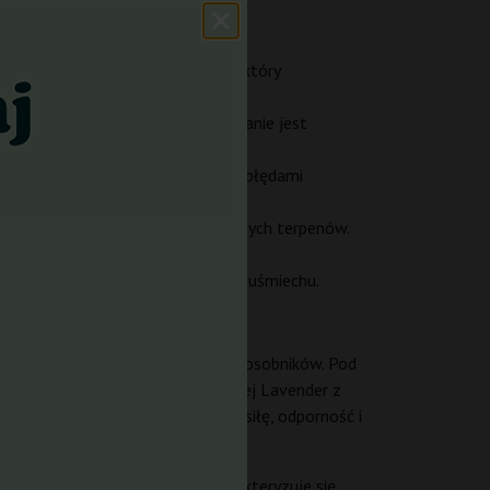
gód – to silny i pikantny zapach, który
e, idealne po ciężkim dniu. Działanie jest
skonale radzi sobie z typowymi błędami
.
, które kipią od owocowo-kwiatowych terpenów.
zepis na wieczór pełen spokoju i uśmiechu.
martwić się o eliminację męskich osobników. Pod
wstała ze skrzyżowania legendarnej Lavender z
 oraz gęstość pąków, a po ojcu siłę, odporność i
 i świeży aromat. Ponadto charakteryzuje się