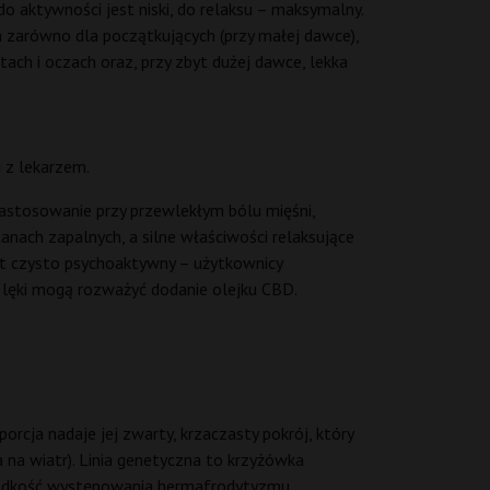
 aktywności jest niski, do relaksu – maksymalny.
a zarówno dla początkujących (przy małej dawce),
ach i oczach oraz, przy zbyt dużej dawce, lekka
 z lekarzem.
 zastosowanie przy przewlekłym bólu mięśni,
anach zapalnych, a silne właściwości relaksujące
st czysto psychoaktywny – użytkownicy
 lęki mogą rozważyć dodanie olejku CBD.
rcja nadaje jej zwarty, krzaczasty pokrój, który
 na wiatr). Linia genetyczna to krzyżówka
rzadkość występowania hermafrodytyzmu