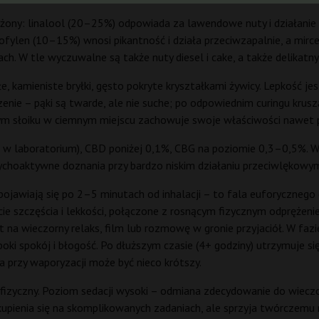
łożony: linalool (20–25%) odpowiada za lawendowe nuty i działanie
riofylen (10–15%) wnosi pikantność i działa przeciwzapalnie, a mir
ach. W tle wyczuwalne są także nuty diesel i cake, a także delikatny
e, kamieniste bryłki, gęsto pokryte kryształkami żywicy. Lepkość jes
ie – pąki są twarde, ale nie suche; po odpowiednim curingu kruszą s
m słoiku w ciemnym miejscu zachowuje swoje właściwości nawet p
 laboratorium), CBD poniżej 0,1%, CBG na poziomie 0,3–0,5%. W n
psychoaktywne doznania przy bardzo niskim działaniu przeciwlękowy
pojawiają się po 2–5 minutach od inhalacji – to fala euforycznego c
e szczęścia i lekkości, połączone z rosnącym fizycznym odprężenie
t na wieczorny relaks, film lub rozmowę w gronie przyjaciół. W faz
ki spokój i błogość. Po dłuższym czasie (4+ godziny) utrzymuje się 
 a przy waporyzacji może być nieco krótszy.
 fizyczny. Poziom sedacji wysoki – odmiana zdecydowanie do wiecz
kupienia się na skomplikowanych zadaniach, ale sprzyja twórczemu