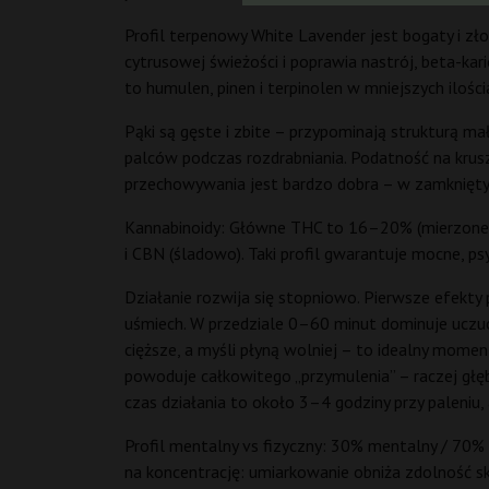
Profil terpenowy White Lavender jest bogaty i z
cytrusowej świeżości i poprawia nastrój, beta-ka
to humulen, pinen i terpinolen w mniejszych ilości
Pąki są gęste i zbite – przypominają strukturą mał
palców podczas rozdrabniania. Podatność na kruszen
przechowywania jest bardzo dobra – w zamknięty
Kannabinoidy: Główne THC to 16–20% (mierzone w
i CBN (śladowo). Taki profil gwarantuje mocne, 
Działanie rozwija się stopniowo. Pierwsze efekty 
uśmiech. W przedziale 0–60 minut dominuje uczuci
cięższe, a myśli płyną wolniej – to idealny momen
powoduje całkowitego „przymulenia” – raczej głębo
czas działania to około 3–4 godziny przy paleniu,
Profil mentalny vs fizyczny: 30% mentalny / 70%
na koncentrację: umiarkowanie obniża zdolność s