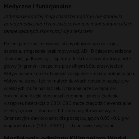
Medyczne i funkcjonalne
Informacje poniżej mają charakter ogólny i nie stanowią
porady medycznej. Przed zastosowaniem marihuany w celach
terapeutycznych skonsultuj się z lekarzem.
Potencjalne zastosowania: stany obniżonego nastroju,
depresja, zmęczenie, brak motywacji, ADHD (niepotwierdzone
klinicznie), jadłowstręt. Typ bólu: lekki ból nerwobólowy, bóle
głowy (migreny) – raczej nie przy silnym bólu przewlekłym.
Wpływ na sen: może utrudniać zasypianie – działa pobudzająco.
Wpływ na stres i lęk: w małych dawkach redukuje napięcie, w
większych może nasilać lęk. Działanie przeciwzapalne:
potencjalne dzięki obecności limonenu i pinenu (badania
wstępne). Interakcja z CBD: CBD może złagodzić ewentualne
efekty lękowe – dodatek 1:1 zalecany dla wrażliwych.
Orientacyjne dawkowanie: dla początkujących 0,05–0,1 g w
waporyzatorze (180–200°C) – stopniowo zwiększać.
Morfologia odmiany Kilimanjaro World