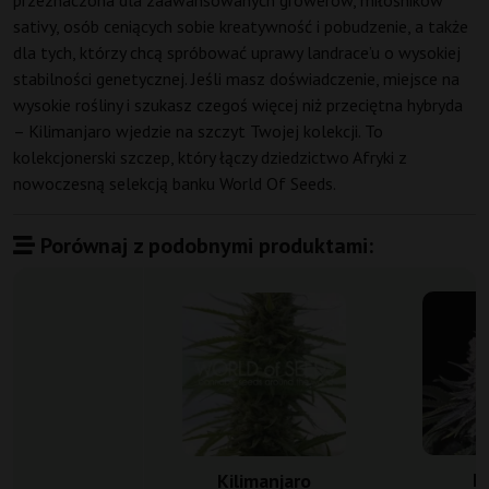
przeznaczona dla zaawansowanych growerów, miłośników
sativy, osób ceniących sobie kreatywność i pobudzenie, a także
dla tych, którzy chcą spróbować uprawy landrace’u o wysokiej
stabilności genetycznej. Jeśli masz doświadczenie, miejsce na
wysokie rośliny i szukasz czegoś więcej niż przeciętna hybryda
– Kilimanjaro wjedzie na szczyt Twojej kolekcji. To
kolekcjonerski szczep, który łączy dziedzictwo Afryki z
nowoczesną selekcją banku World Of Seeds.
Porównaj z podobnymi produktami:
M
Kilimanjaro