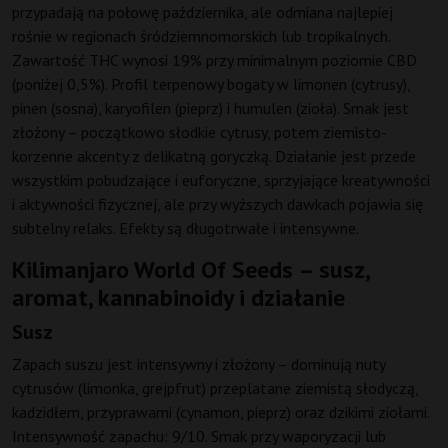
przypadają na połowę października, ale odmiana najlepiej
rośnie w regionach śródziemnomorskich lub tropikalnych.
Zawartość THC wynosi 19% przy minimalnym poziomie CBD
(poniżej 0,5%). Profil terpenowy bogaty w limonen (cytrusy),
pinen (sosna), karyofilen (pieprz) i humulen (zioła). Smak jest
złożony – początkowo słodkie cytrusy, potem ziemisto-
korzenne akcenty z delikatną goryczką. Działanie jest przede
wszystkim pobudzające i euforyczne, sprzyjające kreatywności
i aktywności fizycznej, ale przy wyższych dawkach pojawia się
subtelny relaks. Efekty są długotrwałe i intensywne.
Kilimanjaro World Of Seeds – susz,
aromat, kannabinoidy i działanie
Susz
Zapach suszu jest intensywny i złożony – dominują nuty
cytrusów (limonka, grejpfrut) przeplatane ziemistą słodyczą,
kadzidłem, przyprawami (cynamon, pieprz) oraz dzikimi ziołami.
Intensywność zapachu: 9/10. Smak przy waporyzacji lub