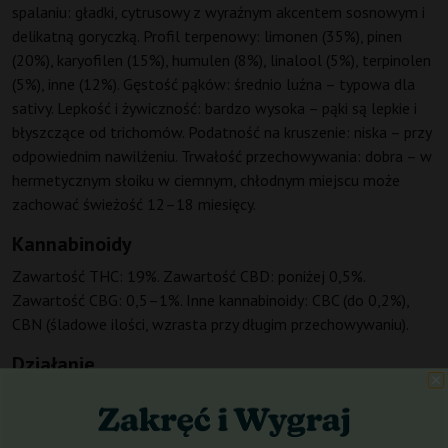
spalaniu: gładki, cytrusowy z wyraźnym akcentem sosnowym i
delikatną goryczką. Profil terpenowy: limonen (35%), pinen
(20%), karyofilen (15%), humulen (8%), linalool (5%), terpinolen
(5%), inne (12%). Gęstość pąków: średnio luźna – typowa dla
sativy. Lepkość i żywiczność: bardzo wysoka – pąki są lepkie i
błyszczące od trichomów. Podatność na kruszenie: niska – przy
odpowiednim nawilżeniu. Trwałość przechowywania: dobra – w
hermetycznym słoiku w ciemnym, chłodnym miejscu może
zachować świeżość 12–18 miesięcy.
Kannabinoidy
Zawartość THC: 19%. Zawartość CBD: poniżej 0,5%.
Zawartość CBG: 0,5–1%. Inne kannabinoidy: CBC (do 0,2%),
CBN (śladowe ilości, wzrasta przy długim przechowywaniu).
Działanie
Czas od użycia do pierwszego efektu: 5–10 minut (inhalacja).
Rodzaj działania 0–60 min: silne pobudzenie, euforia, chęć do
działania, kreatywność, lepszy nastrój – typowe stymulujące