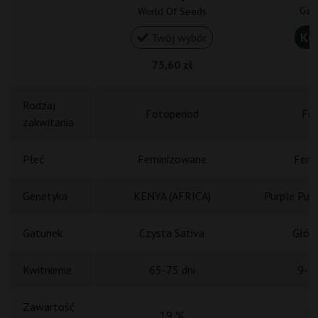
Gan
World Of Seeds
Ku
Twój wybór
75,60 zł
1
Rodzaj
Fotoperiod
Fot
zakwitania
Płeć
Feminizowane
Femi
Genetyka
KENYA (AFRICA)
Purple Pun
Gatunek
Czysta Sativa
Główn
Kwitnienie
65-75 dni
9-10
Zawartość
19 %
2