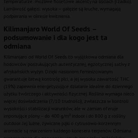
temperaturze: możliwe fioletowe akcenty na liściach (rzadko).
Łamliwość gałęzi: wysoka – gałęzie są kruche, wymagają
podpierania w okresie kwitnienia.
Kilimanjaro World Of Seeds –
podsumowanie i dla kogo jest ta
odmiana
Kilimanjaro od World Of Seeds to wyjątkowa odmiana dla
hodowców poszukujących autentycznej, egzotycznej sativy z
afrykańskich wyżyn. Dzięki nasionom feminizowanym
gwarantuje łatwą kontrolę płci, a jej wysoka zawartość THC
(19%) zapewnia energetyzujące działanie idealne do dziennego
użytku twórczego i aktywności fizycznej. Roślina wymaga nieco
więcej doświadczenia (7/10 trudności), zwłaszcza w kontroli
wysokości i stabilizacji warunków, ale w zamian oferuje
imponujące plony – do 400 g/m² indoor i do 800 g z rośliny
outdoor. Jej luźne, żywiczne pąki o cytrusowo-korzennym
aromacie są marzeniem każdego konesera terpenów. Odmiana