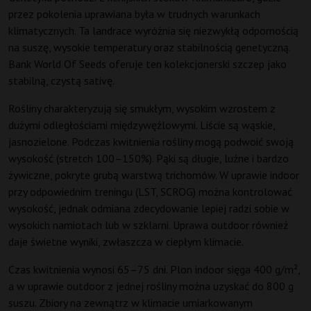
przez pokolenia uprawiana była w trudnych warunkach
klimatycznych. Ta landrace wyróżnia się niezwykłą odpornością
na suszę, wysokie temperatury oraz stabilnością genetyczną.
Bank World Of Seeds oferuje ten kolekcjonerski szczep jako
stabilną, czystą sativę.
Rośliny charakteryzują się smukłym, wysokim wzrostem z
dużymi odległościami międzywęźlowymi. Liście są wąskie,
jasnozielone. Podczas kwitnienia rośliny mogą podwoić swoją
wysokość (stretch 100–150%). Pąki są długie, luźne i bardzo
żywiczne, pokryte grubą warstwą trichomów. W uprawie indoor
przy odpowiednim treningu (LST, SCROG) można kontrolować
wysokość, jednak odmiana zdecydowanie lepiej radzi sobie w
wysokich namiotach lub w szklarni. Uprawa outdoor również
daje świetne wyniki, zwłaszcza w ciepłym klimacie.
Czas kwitnienia wynosi 65–75 dni. Plon indoor sięga 400 g/m²,
a w uprawie outdoor z jednej rośliny można uzyskać do 800 g
suszu. Zbiory na zewnątrz w klimacie umiarkowanym