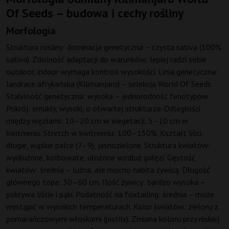
Of Seeds – budowa i cechy rośliny
Morfologia
Struktura rośliny: dominacja genetyczna – czysta sativa (100%
sativa). Zdolność adaptacji do warunków: lepiej radzi sobie
outdoor, indoor wymaga kontroli wysokości. Linia genetyczna:
landrace afrykańska (Kilimanjaro) – selekcja World Of Seeds.
Stabilność genetyczna: wysoka – jednorodność fenotypów.
Pokrój: smukły, wysoki, o otwartej strukturze. Odległości
między węzłami: 10–20 cm w wegetacji, 5–10 cm w
kwitnieniu. Stretch w kwitnieniu: 100–150%. Kształt liści:
długie, wąskie palce (7–9), jasnozielone. Struktura kwiatów:
wydłużone, kolbowate, ułożone wzdłuż gałęzi. Gęstość
kwiatów: średnia – luźna, ale mocno nabita żywicą. Długość
głównego topa: 30–60 cm. Ilość żywicy: bardzo wysoka –
pokrywa liście i pąki. Podatność na foxtailing: średnia – może
wystąpić w wysokich temperaturach. Kolor kwiatów: zielony z
pomarańczowymi włoskami (pistils). Zmiana koloru przy niskiej