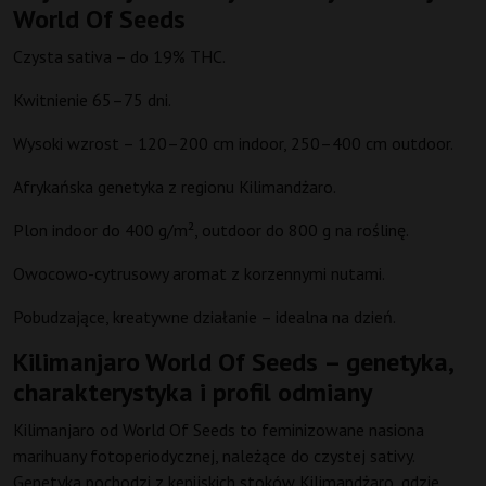
World Of Seeds
Czysta sativa – do 19% THC.
Kwitnienie 65–75 dni.
Wysoki wzrost – 120–200 cm indoor, 250–400 cm outdoor.
Afrykańska genetyka z regionu Kilimandżaro.
Plon indoor do 400 g/m², outdoor do 800 g na roślinę.
Owocowo-cytrusowy aromat z korzennymi nutami.
Pobudzające, kreatywne działanie – idealna na dzień.
Kilimanjaro World Of Seeds – genetyka,
charakterystyka i profil odmiany
Kilimanjaro od World Of Seeds to feminizowane nasiona
marihuany fotoperiodycznej, należące do czystej sativy.
Genetyka pochodzi z kenijskich stoków Kilimandżaro, gdzie