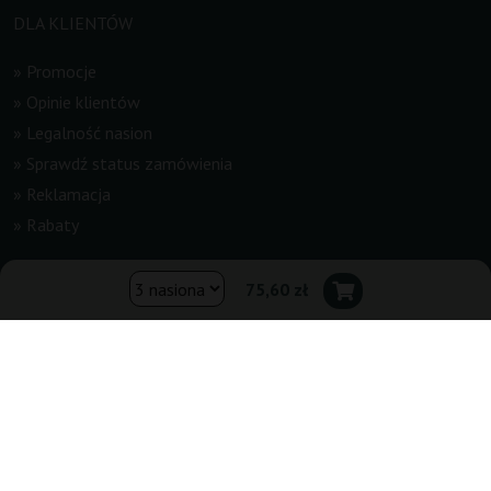
DLA KLIENTÓW
»
Promocje
»
Opinie klientów
»
Legalność nasion
»
Sprawdź status zamówienia
»
Reklamacja
»
Rabaty
INFORMACJE
75,60 zł
»
Newsletter
»
Regulamin
»
Kontakt
»
Mapa strony