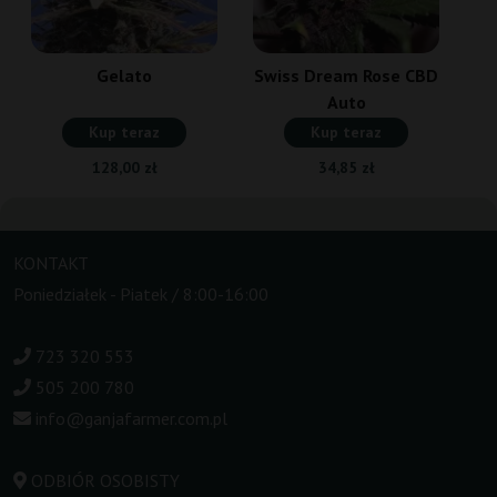
Gelato
Swiss Dream Rose CBD
Auto
Kup teraz
Kup teraz
128,00 zł
34,85 zł
KONTAKT
Poniedziałek - Piatek / 8:00-16:00
723 320 553
505 200 780
info@ganjafarmer.com.pl
ODBIÓR OSOBISTY