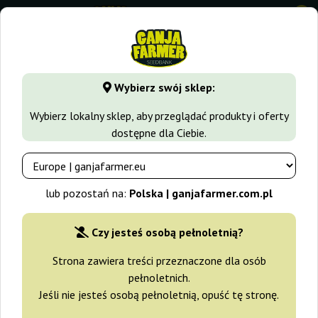
0
GanjaFarmer.com.pl
Rodzaje Nasion Marihuany
Nasiona S
Wybierz swój sklep:
Kilimanjaro World Of Seeds
Wybierz lokalny sklep, aby przeglądać produkty i oferty
dostępne dla Ciebie.
-10%
+gratisy
lub pozostań na:
Polska | ganjafarmer.com.pl
Czy jesteś osobą pełnoletnią?
Strona zawiera treści przeznaczone dla osób
pełnoletnich.
Jeśli nie jesteś osobą pełnoletnią, opuść tę stronę.