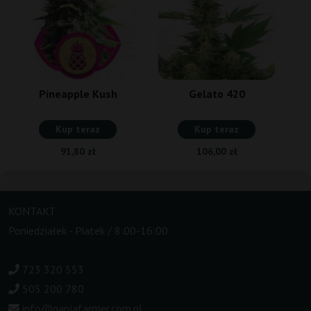
Pineapple Kush
Gelato 420
Kup teraz
Kup teraz
91,80 zł
106,00 zł
KONTAKT
Poniedziałek - Piatek / 8:00-16:00
723 320 553
505 200 780
info@ganjafarmer.com.pl