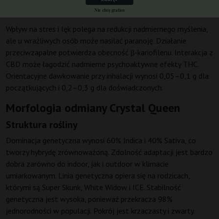
problemach z zasypianiem.
Nie chcę gratisu
Wpływ na stres i lęk polega na redukcji nadmiernego myślenia,
ale u wrażliwych osób może nasilać paranoję. Działanie
przeciwzapalne potwierdza obecność β-kariofilenu. Interakcja z
CBD może łagodzić nadmierne psychoaktywne efekty THC.
Orientacyjne dawkowanie przy inhalacji wynosi 0,05–0,1 g dla
początkujących i 0,2–0,3 g dla doświadczonych.
Morfologia odmiany Crystal Queen
Struktura rośliny
Dominacja genetyczna wynosi 60% Indica i 40% Sativa, co
tworzy hybrydę zrównoważoną. Zdolność adaptacji jest bardzo
dobra zarówno do indoor, jak i outdoor w klimacie
umiarkowanym. Linia genetyczna opiera się na rodzicach,
którymi są Super Skunk, White Widow i ICE. Stabilność
genetyczna jest wysoka, ponieważ przekracza 98%
jednorodności w populacji. Pokrój jest krzaczasty i zwarty.