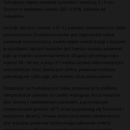
Odległości między węzłami są krótkie i wynoszą 2–4 cm.
Stretch w kwitnieniu wynosi 100–150%, zależnie od
warunków.
Kształt liści jest szeroki, z 9–11 palcami, ciemnozielony i lekko
pomarszczony. Struktura kwiatów jest typowa dla Indica,
ponieważ tworzy kuliste, zwarte kłębki wokół łodygi z licznymi
przylistkami. Gęstość kwiatów jest bardzo wysoka, ponieważ
pąki są twarde i prawie kamieniste. Długość głównego topa
wynosi 30–40 cm, a przy LST można uzyskać kilka mniejszych
wierzchołków. Ilość żywicy jest obfita, ponieważ trichomy
pokrywają nie tylko pąki, ale również liście podsuszkowe.
Podatność na foxtailing jest niska, ponieważ przy stabilnej
temperaturze zjawisko to rzadko występuje. Kolor kwiatów
jest zielony z niebieskawym odcieniem, a przy niższych
temperaturach (poniżej 18°C w nocy) pojawiają się fioletowe i
purpurowe akcenty. Zmiana koloru przy niskiej temperaturze
jest wyraźna, ponieważ rośliny mogą całkowicie zmienić
pigmentację na fioletową. Łamliwość gałęzi jest średnia,