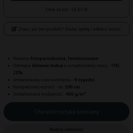
Cena za szt:
18,67 zł
Znasz już ten produkt? Dodaj opinię i odbierz bonus.
Nasiona
fotoperiodyczne, feminizowane
.
Odmiana
Głównie Indica
o umiarkowanej mocy -
THC
20%
.
Umiarkowany czas kwitnienia -
9 tygodni
.
Kompaktowy wzrost - do
100 cm
.
Umiarkowana wydajność -
450 g/m²
.
Charakterystyka odmiany
Rodzaj odmiany: