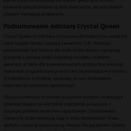
ponieważ gałęzie boczne są dość elastyczne, ale przy dużych
plonach wymagają podpierania.
Podsumowanie odmiany Crystal Queen
Crystal Queen to odmiana stworzona dla hodowców ceniących
sobie szybkie tempo, wysoką zawartość THC i łatwość
prowadzenia. Jest idealna dla osób, które dopiero zaczynają
przygodę z uprawą dzięki tolerancji na błędy i stabilnej
genetyce, a także dla zaawansowanych, którzy chcą wycisnąć
maksimum z ograniczonej przestrzeni. Jej kompaktowy wzrost i
9‑tygodniowe kwitnienie sprawiają, że jest doskonałym
wyborem do namiotów uprawowych.
Dla konsumentów to przede wszystkim potężne, relaksujące
działanie idealne na wieczorne odprężenie, połączone z
bogatym profilem smakowo-zapachowym. Zastosowania
medyczne, które obejmują ulgę w bólu, bezsenności i braku
apetytu, czynią ją wartościową również dla pacjentów. Crystal