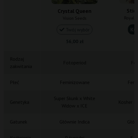
Stic
Crystal Queen
Royal 
Vision Seeds
Ku
Twój wybór
56,00 zł
49
Rodzaj
Fotoperiod
Fot
zakwitania
Płeć
Feminizowane
Femi
Super Skunk x White
Genetyka
Kosher K
Widow x ICE
Gatunek
Głównie Indica
Główn
Kwitnienie
9 tygodni
8-9