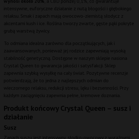
wynosi około 20%
, a CBD poniżej 0,1%, co gwarantuje
intensywne, euforyczne działanie z nutą błogości i głębokiego
relaksu. Smak i zapach mają owocowo-ziemistą słodycz z
akcentami kush i ice. Roślina tworzy zwarte, gęste pąki pokryte
grubą warstwą żywicy.
To odmiana idealna zarówno dla początkujących, jak i
zaawansowanych, ponieważ jej rodzice zapewniają wysoką
stabilność genetyczną. Dostępne w naszym sklepie nasiona
Crystal Queen to gwarancja jakości i satysfakcji. Sklep
zapewnia szybką wysyłkę na cały świat. Pozytywne recenzje
potwierdzają, że to jedna z najlepszych odmian do
wieczornego relaksu, redukcji stresu, lęku i bezsenności. Przy
każdym zaciągnięciu zapewnia pełne, kremowe doznania.
Produkt końcowy Crystal Queen – susz i
działanie
Susz
Zapach suszu jest intensywny, słodko-owocowy z wyraźnymi