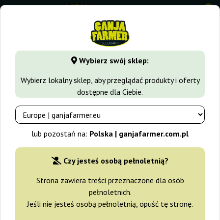
0
GanjaFarmer.com.pl
Rodzaje Nasion Marihuany
Nasiona 
Wybierz swój sklep:
Crystal Queen Vision Seeds
Wybierz lokalny sklep, aby przeglądać produkty i oferty
dostępne dla Ciebie.
lub pozostań na:
Polska | ganjafarmer.com.pl
Czy jesteś osobą pełnoletnią?
Strona zawiera treści przeznaczone dla osób
pełnoletnich.
Jeśli nie jesteś osobą pełnoletnią, opuść tę stronę.