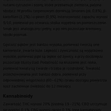
nutami cytrusów i sosny, które przełamuje ziemista, palona
słodycz. W profilu terpenowym dominują limonen (ok. 0,8%), β-
kariofilen (1,2%) i α-pinen (0,9%). Intensywność zapachu wynosi
9/10, ponieważ po otwarciu słoika wypełnia on pomieszczenie.
Smak jest analogiczny i pełny, a po nim pozostaje kremowy,
słodki posmak.
Gęstość pąków jest bardzo wysoka, ponieważ tworzą one
kamieniste, zwarte kule. Lepkość i żywiczność są wyjątkowo
wysokie, ponieważ pąki są lepkie od żywicy, a przy dociśnięciu
pozostaje tłusty ślad. Podatność na kruszenie jest niska,
ponieważ kwiaty są twarde i trzeba je rozdrobnić. Trwałość
przechowywania jest bardzo dobra, ponieważ przy
odpowiedniej wilgotności (60–62%) i braku dostępu powietrza
susz zachowuje świeżość do 12 miesięcy.
Kannabinoidy
Zawartość THC wynosi 20% (średnia 19–21%). CBD utrzymuje
się poniżej 0,1%. CBG wynosi około 0,3%. Inne kannabinoidy