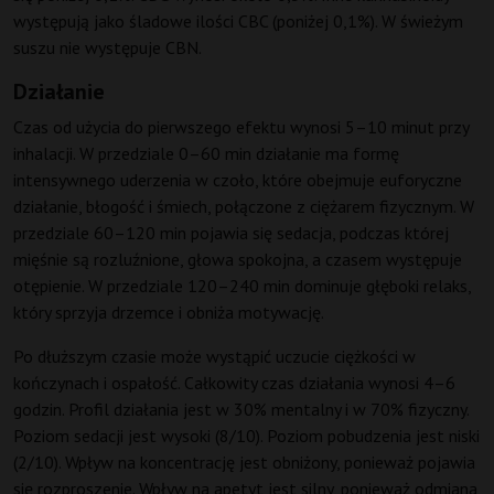
występują jako śladowe ilości CBC (poniżej 0,1%). W świeżym
suszu nie występuje CBN.
Działanie
Czas od użycia do pierwszego efektu wynosi 5–10 minut przy
inhalacji. W przedziale 0–60 min działanie ma formę
intensywnego uderzenia w czoło, które obejmuje euforyczne
działanie, błogość i śmiech, połączone z ciężarem fizycznym. W
przedziale 60–120 min pojawia się sedacja, podczas której
mięśnie są rozluźnione, głowa spokojna, a czasem występuje
otępienie. W przedziale 120–240 min dominuje głęboki relaks,
który sprzyja drzemce i obniża motywację.
Po dłuższym czasie może wystąpić uczucie ciężkości w
kończynach i ospałość. Całkowity czas działania wynosi 4–6
godzin. Profil działania jest w 30% mentalny i w 70% fizyczny.
Poziom sedacji jest wysoki (8/10). Poziom pobudzenia jest niski
(2/10). Wpływ na koncentrację jest obniżony, ponieważ pojawia
się rozproszenie. Wpływ na apetyt jest silny, ponieważ odmiana