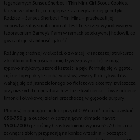
legendarnych Sunset Sherbet i Thin Mint Girl Scout Cookies,
łącząc w sobie to, co najlepsze z amerykańskiej genetyki.
Rodzice – Sunset Sherbet i Thin Mint – przekazali jej
niepowtarzalny smak i aromat. Jest to szczep wyhodowany w
laboratorium Barney's Farm w ramach selektywnej hodowli, co
gwarantuje stabilność i jakość.
Rośliny są średniej wielkości, o zwartej, krzaczastej strukturze
z krótkimi odległościami międzywęzłowymi. Liście mają
typowo indykowy, szeroki kształt, a pąki formują się w gęste,
ciężkie topy pokryte grubą warstwą żywicy. Kolory kwiatów
wahają się od jasnozielonego po fioletowe akcenty, zwłaszcza
przy niższych temperaturach w fazie kwitnienia – żywe odcienie
limonki i oliwkowej zieleni przechodzą w głębokie purpury.
Plony są imponujące: indoor przy 600 W na m² można uzyskać
650‑750 g
, a outdoor w sprzyjającym klimacie nawet
1500‑2000 g
z rośliny. Czas kwitnienia wynosi 65‑70 dni, a na
zewnątrz zbiory przypadają na koniec września – początek