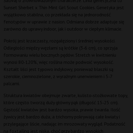
Sativa) o zrównoważonym charakterze. Linia genetyczna to
Sunset Sherbet x Thin Mint Girl Scout Cookies. Genetyka jest
wyjątkowo stabilna, co przekłada się na jednorodność
fenotypów w uprawie z nasion. Odmiana dobrze adaptuje się
zarówno do uprawy indoor, jak i outdoor w ciepłym klimacie.
Pokrój jest krzaczasty, rozgałęziony i średniej wysokości.
Odległości między węzłami są krótkie (3‑6 cm), co sprzyja
formowaniu wielu bocznych pędów. Stretch w kwitnieniu
wynosi 80‑120%, więc roślina może podwoić wysokość.
Kształt liści jest typowo indykowy, ponieważ blaszki są
szerokie, ciemnozielone, z wyraźnym unerwieniem i 5‑7
palcami.
Struktura kwiatów obejmuje zwarte, kulisto‑stożkowate topy,
które często tworzą duży główny pąk (długość 15‑25 cm).
Gęstość kwiatów jest bardzo wysoka, prawie twarda. Ilość
żywicy jest bardzo duża, a trichomy pokrywają całe kwiaty i
przylegające liście, nadając im mrozowaty wygląd. Podatność
na foxtailing jest niska, choć przy bardzo wysokich