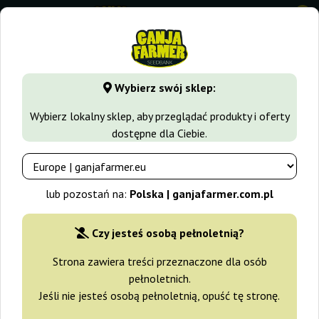
0
GanjaFarmer.com.pl
Odmiany Marihuany
Gelato
Gelato
Wybierz swój sklep:
Gelato 45 Barney's Farm
Wybierz lokalny sklep, aby przeglądać produkty i oferty
dostępne dla Ciebie.
-15%
+gratisy
lub pozostań na:
Polska | ganjafarmer.com.pl
Czy jesteś osobą pełnoletnią?
Strona zawiera treści przeznaczone dla osób
pełnoletnich.
Jeśli nie jesteś osobą pełnoletnią, opuść tę stronę.