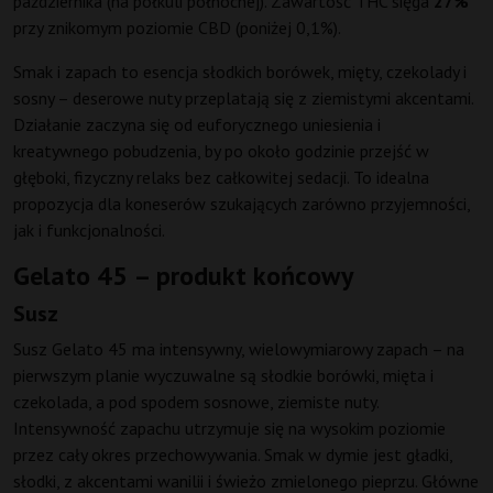
października (na półkuli północnej). Zawartość THC sięga
27%
przy znikomym poziomie CBD (poniżej 0,1%).
Smak i zapach to esencja słodkich borówek, mięty, czekolady i
sosny – deserowe nuty przeplatają się z ziemistymi akcentami.
Działanie zaczyna się od euforycznego uniesienia i
kreatywnego pobudzenia, by po około godzinie przejść w
głęboki, fizyczny relaks bez całkowitej sedacji. To idealna
propozycja dla koneserów szukających zarówno przyjemności,
jak i funkcjonalności.
Gelato 45 – produkt końcowy
Susz
Susz Gelato 45 ma intensywny, wielowymiarowy zapach – na
pierwszym planie wyczuwalne są słodkie borówki, mięta i
czekolada, a pod spodem sosnowe, ziemiste nuty.
Intensywność zapachu utrzymuje się na wysokim poziomie
przez cały okres przechowywania. Smak w dymie jest gładki,
słodki, z akcentami wanilii i świeżo zmielonego pieprzu. Główne