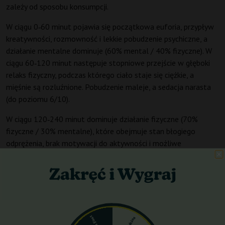
zależy od sposobu konsumpcji.
W ciągu 0‑60 minut pojawia się początkowa euforia, przypływ
kreatywności, rozmowność i lekkie pobudzenie psychiczne, a
działanie mentalne dominuje (60% mental / 40% fizyczne). W
ciągu 60‑120 minut następuje stopniowe przejście w głęboki
relaks fizyczny, podczas którego ciało staje się ciężkie, a
mięśnie są rozluźnione. Pobudzenie maleje, a sedacja narasta
(do poziomu 6/10).
W ciągu 120‑240 minut dominuje działanie fizyczne (70%
fizyczne / 30% mentalne), które obejmuje stan błogiego
odprężenia, brak motywacji do aktywności i możliwe
„couch‑lock” przy wyższych dawkach. Po dłuższym czasie (4‑6
godz.) następuje stopniowy powrót do normalności bez
wyraźnego „crashu”, ponieważ pojawia się uczucie zmęczenia,
ale nie dyskomfortu. Całkowity czas działania wynosi 3‑5
godzin.
Poziom sedacji wynosi 5‑7/10 (w zależności od dawki), a