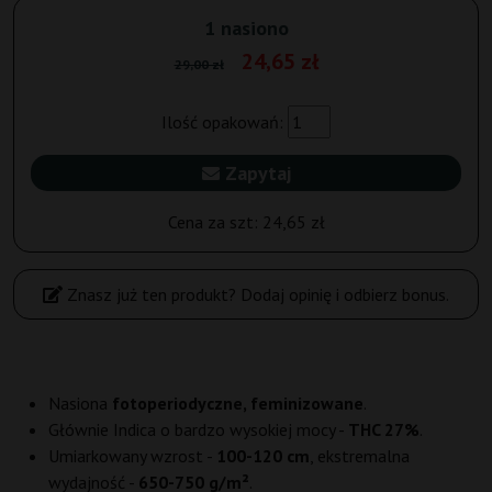
1 nasiono
24,65 zł
29,00 zł
Ilość opakowań:
Zapytaj
Cena za szt:
24,65 zł
Znasz już ten produkt? Dodaj opinię i odbierz bonus.
Nasiona
fotoperiodyczne, feminizowane
.
Głównie Indica o bardzo wysokiej mocy -
THC 27%
.
Umiarkowany wzrost -
100-120 cm
, ekstremalna
wydajność -
650-750 g/m²
.