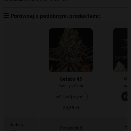
Porównaj z podobnymi produktami:
Ge
Gelato 45
Gan
Barney's Farm
Ku
Twój wybór
24,65 zł
23
Rodzaj
Fotoperiod
Fot