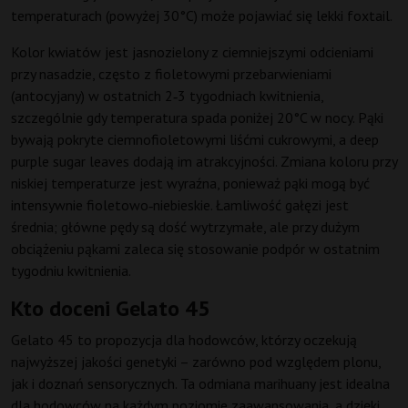
temperaturach (powyżej 30°C) może pojawiać się lekki foxtail.
Kolor kwiatów jest jasnozielony z ciemniejszymi odcieniami
przy nasadzie, często z fioletowymi przebarwieniami
(antocyjany) w ostatnich 2‑3 tygodniach kwitnienia,
szczególnie gdy temperatura spada poniżej 20°C w nocy. Pąki
bywają pokryte ciemnofioletowymi liśćmi cukrowymi, a deep
purple sugar leaves dodają im atrakcyjności. Zmiana koloru przy
niskiej temperaturze jest wyraźna, ponieważ pąki mogą być
intensywnie fioletowo‑niebieskie. Łamliwość gałęzi jest
średnia; główne pędy są dość wytrzymałe, ale przy dużym
obciążeniu pąkami zaleca się stosowanie podpór w ostatnim
tygodniu kwitnienia.
Kto doceni Gelato 45
Gelato 45 to propozycja dla hodowców, którzy oczekują
najwyższej jakości genetyki – zarówno pod względem plonu,
jak i doznań sensorycznych. Ta odmiana marihuany jest idealna
dla hodowców na każdym poziomie zaawansowania, a dzięki