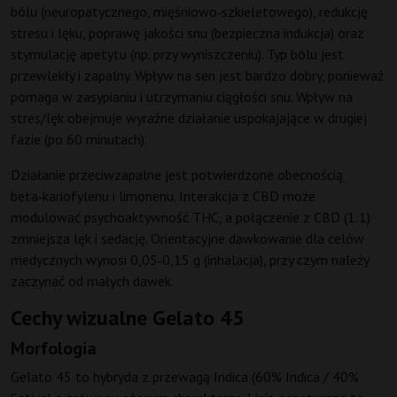
bólu (neuropatycznego, mięśniowo‑szkieletowego), redukcję
stresu i lęku, poprawę jakości snu (bezpieczna indukcja) oraz
stymulację apetytu (np. przy wyniszczeniu). Typ bólu jest
przewlekły i zapalny. Wpływ na sen jest bardzo dobry, ponieważ
pomaga w zasypianiu i utrzymaniu ciągłości snu. Wpływ na
stres/lęk obejmuje wyraźne działanie uspokajające w drugiej
fazie (po 60 minutach).
Działanie przeciwzapalne jest potwierdzone obecnością
beta‑kariofylenu i limonenu. Interakcja z CBD może
modulować psychoaktywność THC, a połączenie z CBD (1:1)
zmniejsza lęk i sedację. Orientacyjne dawkowanie dla celów
medycznych wynosi 0,05‑0,15 g (inhalacja), przy czym należy
zaczynać od małych dawek.
Cechy wizualne Gelato 45
Morfologia
Gelato 45 to hybryda z przewagą Indica (60% Indica / 40%