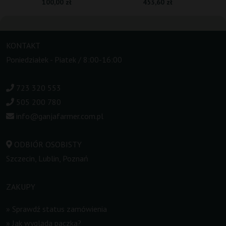
100,00 zł
453,60 zł
KONTAKT
Poniedziałek - Piatek / 8:00-16:00
723 320 553
505 200 780
info@ganjafarmer.com.pl
ODBIÓR OSOBISTY
Szczecin, Lublin, Poznań
ZAKUPY
»
Sprawdź status zamówienia
»
Jak wygląda paczka?