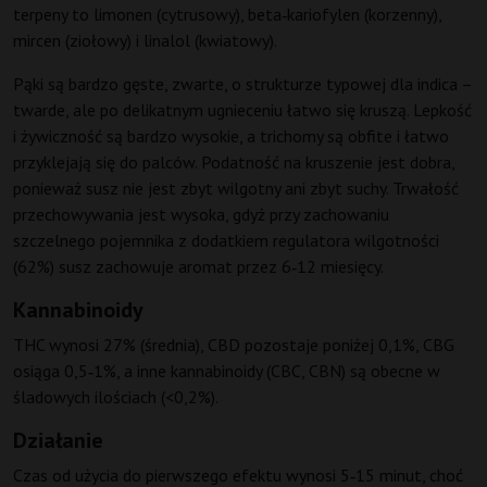
terpeny to limonen (cytrusowy), beta‑kariofylen (korzenny),
mircen (ziołowy) i linalol (kwiatowy).
Pąki są bardzo gęste, zwarte, o strukturze typowej dla indica –
twarde, ale po delikatnym ugnieceniu łatwo się kruszą. Lepkość
i żywiczność są bardzo wysokie, a trichomy są obfite i łatwo
przyklejają się do palców. Podatność na kruszenie jest dobra,
ponieważ susz nie jest zbyt wilgotny ani zbyt suchy. Trwałość
przechowywania jest wysoka, gdyż przy zachowaniu
szczelnego pojemnika z dodatkiem regulatora wilgotności
(62%) susz zachowuje aromat przez 6‑12 miesięcy.
Kannabinoidy
THC wynosi 27% (średnia), CBD pozostaje poniżej 0,1%, CBG
osiąga 0,5‑1%, a inne kannabinoidy (CBC, CBN) są obecne w
śladowych ilościach (<0,2%).
Działanie
Czas od użycia do pierwszego efektu wynosi 5‑15 minut, choć