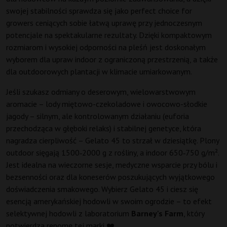
swojej stabilności sprawdza się jako perfect choice for
growers ceniących sobie łatwą uprawę przy jednoczesnym
potencjale na spektakularne rezultaty. Dzięki kompaktowym
rozmiarom i wysokiej odporności na pleśń jest doskonałym
wyborem dla upraw indoor z ograniczoną przestrzenią, a także
dla outdoorowych plantacji w klimacie umiarkowanym.
Jeśli szukasz odmiany o deserowym, wielowarstwowym
aromacie – lody miętowo-czekoladowe i owocowo-słodkie
jagody – silnym, ale kontrolowanym działaniu (euforia
przechodząca w głęboki relaks) i stabilnej genetyce, która
nagradza cierpliwość – Gelato 45 to strzał w dziesiątkę. Plony
outdoor sięgają 1500‑2000 g z rośliny, a indoor 650‑750 g/m².
Jest idealna na wieczorne sesje, medyczne wsparcie przy bólu i
bezsenności oraz dla koneserów poszukujących wyjątkowego
doświadczenia smakowego. Wybierz Gelato 45 i ciesz się
esencją amerykańskiej hodowli w swoim ogrodzie – to efekt
selektywnej hodowli z laboratorium
Barney's Farm
, który
potwierdza renomę tej marki ❤️.