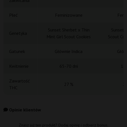
zakwitania
Płeć
Feminizowane
Femi
Sunset Sherbet x Thin
Sunset S
Genetyka
Mint Girl Scout Cookies
Scout Coo
Gatunek
Głównie Indica
Główn
Kwitnienie
65-70 dni
10 
Zawartość
27 %
2
THC
Opinie klientów
Znasz już ten produkt? Dodaj opinię i odbierz bonus.