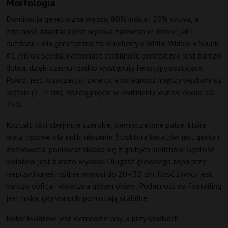
Morfologia
Dominacja genetyczna wynosi 80% indica i 20% sativa, a
zdolność adaptacji jest wysoka zarówno w indoor, jak i
outdoor. Linia genetyczna to Blueberry x White Widow x Skunk
#1 (Vision Seeds), natomiast stabilność genetyczna jest bardzo
dobra, dzięki czemu rzadko występują fenotypy odstające.
Pokrój jest krzaczasty i zwarty, a odległości między węzłami są
krótkie (2–4 cm). Rozciągnięcie w kwitnieniu wynosi około 50–
75%.
Kształt liści obejmuje szerokie, ciemnozielone palce, które
mają typowe dla indiki ułożenie. Struktura kwiatów jest gęsta i
zbitkowata, ponieważ składa się z grubych kielichów. Gęstość
kwiatów jest bardzo wysoka. Długość głównego topa przy
nieprzycinanej roślinie wynosi do 20–30 cm. Ilość żywicy jest
bardzo obfita i widoczna gołym okiem. Podatność na foxtailing
jest niska, gdy warunki pozostają stabilne.
Kolor kwiatów jest ciemnozielony, a przy spadkach