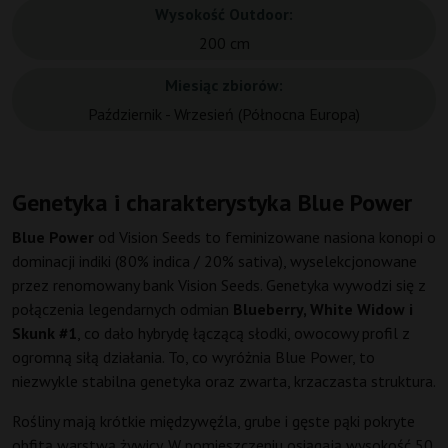
Wysokość Outdoor:
200 cm
Miesiąc zbiorów:
Październik - Wrzesień (Północna Europa)
Genetyka i charakterystyka Blue Power
Blue Power
od Vision Seeds to feminizowane nasiona konopi o
dominacji indiki (80% indica / 20% sativa), wyselekcjonowane
przez renomowany bank Vision Seeds. Genetyka wywodzi się z
połączenia legendarnych odmian
Blueberry, White Widow i
Skunk #1
, co dało hybrydę łączącą słodki, owocowy profil z
ogromną siłą działania. To, co wyróżnia Blue Power, to
niezwykle stabilna genetyka oraz zwarta, krzaczasta struktura.
Rośliny mają krótkie międzywęźla, grube i gęste pąki pokryte
obfitą warstwą żywicy. W pomieszczeniu osiągają wysokość 50