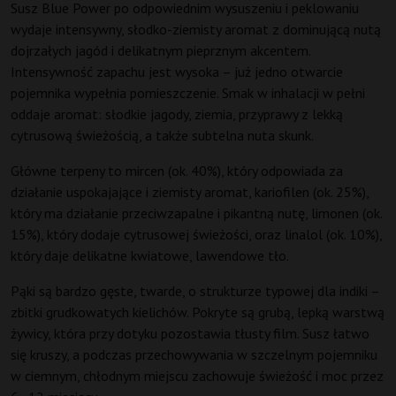
Susz Blue Power po odpowiednim wysuszeniu i peklowaniu
wydaje intensywny, słodko-ziemisty aromat z dominującą nutą
dojrzałych jagód i delikatnym pieprznym akcentem.
Intensywność zapachu jest wysoka – już jedno otwarcie
pojemnika wypełnia pomieszczenie. Smak w inhalacji w pełni
oddaje aromat: słodkie jagody, ziemia, przyprawy z lekką
cytrusową świeżością, a także subtelna nuta skunk.
Główne terpeny to mircen (ok. 40%), który odpowiada za
działanie uspokajające i ziemisty aromat, kariofilen (ok. 25%),
który ma działanie przeciwzapalne i pikantną nutę, limonen (ok.
15%), który dodaje cytrusowej świeżości, oraz linalol (ok. 10%),
który daje delikatne kwiatowe, lawendowe tło.
Pąki są bardzo gęste, twarde, o strukturze typowej dla indiki –
zbitki grudkowatych kielichów. Pokryte są grubą, lepką warstwą
żywicy, która przy dotyku pozostawia tłusty film. Susz łatwo
się kruszy, a podczas przechowywania w szczelnym pojemniku
w ciemnym, chłodnym miejscu zachowuje świeżość i moc przez