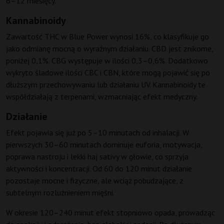
6–12 miesięcy.
Kannabinoidy
Zawartość THC w Blue Power wynosi 16%, co klasyfikuje go
jako odmianę mocną o wyraźnym działaniu. CBD jest znikome,
poniżej 0,1%. CBG występuje w ilości 0,3–0,6%. Dodatkowo
wykryto śladowe ilości CBC i CBN, które mogą pojawić się po
dłuższym przechowywaniu lub działaniu UV. Kannabinoidy te
współdziałają z terpenami, wzmacniając efekt medyczny.
Działanie
Efekt pojawia się już po 5–10 minutach od inhalacji. W
pierwszych 30–60 minutach dominuje euforia, motywacja,
poprawa nastroju i lekki haj sativy w głowie, co sprzyja
aktywności i koncentracji. Od 60 do 120 minut działanie
pozostaje mocne i fizyczne, ale wciąż pobudzające, z
subtelnym rozluźnieniem mięśni.
W okresie 120–240 minut efekt stopniowo opada, prowadząc