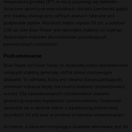
temperatury (poniżej 18°C w nocy) pojawiają się niebiesko-
fioletowe akcenty na wierzchołkach i liściach. Łamliwość gałęzi
jest średnia, dlatego przy obfitych plonach zalecane jest
podpieranie pędów. Wysokość indoor wynosi 50 cm, a outdoor
200 cm. Gen Blue Power jest niezwykle stabilny, co czyni go
doskonałym wyborem dla hodowców poszukujących
powtarzalnych rezultatów.
Podsumowanie
Blue Power od Vision Seeds to doskonały wybór dla hodowców
ceniących stabilną genetykę, obfite plony i motywujące
działanie. To odmiana, która jest idealna dla początkujących,
ponieważ wybacza błędy, ma zwartą budowę i przewidywalny
wzrost. Dla zaawansowanych użytkowników stanowi
gwarancję wysokiej wydajności i powtarzalności. Doskonale
sprawdza się w uprawie indoor z ograniczoną przestrzenią
(wysokość 50 cm) oraz w outdoor w klimacie umiarkowanym.
Jej mocne, a zarazem motywujące działanie skierowane jest do