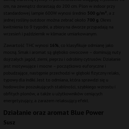
cm, na zewnątrz dorastają do 200 cm. Plon w indoor przy
standardowej lampie 600W wynosi średnio
500 g/m²
, a z
jednej rośliny outdoor można zebrać około
700 g
. Okres
kwitnienia to 9 tygodni, a zbiory na dworze przypadają na
wrzesień i październik w klimacie umiarkowanym.
Zawartość THC wynosi
16%
, co klasyfikuje odmianę jako
mocną. Smak i aromat są głęboko owocowe – dominują nuty
dojrzałych jagód, ziemi, pieprzu i odrobiny cytrusów. Działanie
jest motywujące i mocne – początkowo euforyczne i
pobudzające, następnie przechodzi w głęboki fizyczny relaks,
typowy dla indiki. Jest to odmiana, która sprawdzi się u
hodowców poszukujących stabilności, szybkiego wzrostu i
obfitych plonów, a także u użytkowników ceniących
energetyzujący, a zarazem relaksujący efekt.
Działanie oraz aromat Blue Power
Susz