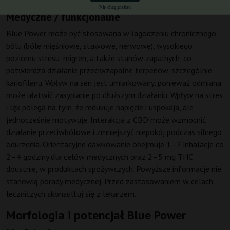
Nie chcę gratisu
Medyczne / funkcjonalne
Blue Power może być stosowana w łagodzeniu chronicznego
bólu (bóle mięśniowe, stawowe, nerwowe), wysokiego
poziomu stresu, migren, a także stanów zapalnych, co
potwierdza działanie przeciwzapalne terpenów, szczególnie
kariofilenu. Wpływ na sen jest umiarkowany, ponieważ odmiana
może ułatwić zasypianie po dłuższym działaniu. Wpływ na stres
i lęk polega na tym, że redukuje napięcie i uspokaja, ale
jednocześnie motywuje. Interakcja z CBD może wzmocnić
działanie przeciwbólowe i zmniejszyć niepokój podczas silnego
odurzenia. Orientacyjne dawkowanie obejmuje 1–2 inhalacje co
2–4 godziny dla celów medycznych oraz 2–5 mg THC
doustnie, w produktach spożywczych. Powyższe informacje nie
stanowią porady medycznej. Przed zastosowaniem w celach
leczniczych skonsultuj się z lekarzem.
Morfologia i potencjał Blue Power