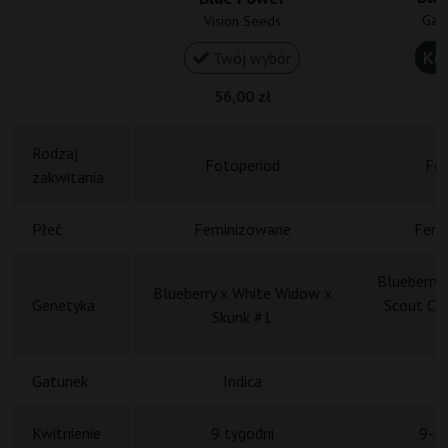
Gan
Vision Seeds
Ku
Twój wybór
56,00 zł
1
Rodzaj
Fotoperiod
Fot
zakwitania
Płeć
Feminizowane
Femi
Blueberry 
Blueberry x White Widow x
Genetyka
Scout Coo
Skunk #1
S
Gatunek
Indica
Kwitnienie
9 tygodni
9-10