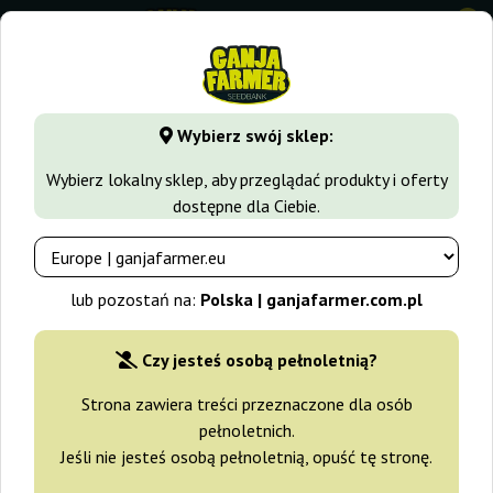
0
GanjaFarmer.com.pl
Rodzaje Nasion Marihuany
Nasiona I
Wybierz swój sklep:
Blue Power Vision Seeds
Wybierz lokalny sklep, aby przeglądać produkty i oferty
dostępne dla Ciebie.
lub pozostań na:
Polska | ganjafarmer.com.pl
Czy jesteś osobą pełnoletnią?
Strona zawiera treści przeznaczone dla osób
pełnoletnich.
Jeśli nie jesteś osobą pełnoletnią, opuść tę stronę.