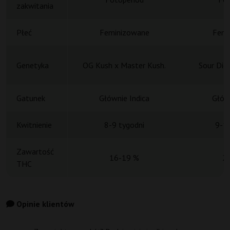
zakwitania
Płeć
Feminizowane
Femi
Genetyka
OG Kush x Master Kush.
Sour Die
Gatunek
Głównie Indica
Główn
Kwitnienie
8-9 tygodni
9-11
Zawartość
16-19 %
2
THC
Opinie klientów