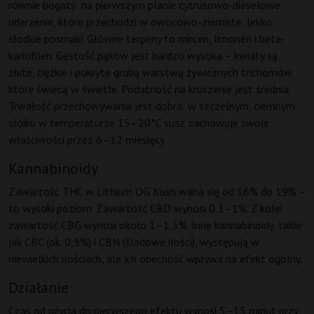
równie bogaty: na pierwszym planie cytrusowo-dieselowe
uderzenie, które przechodzi w owocowo-ziemiste, lekko
słodkie posmaki. Główne terpeny to mircen, limonen i beta-
kariofilen. Gęstość pąków jest bardzo wysoka – kwiaty są
zbite, ciężkie i pokryte grubą warstwą żywicznych trichomów,
które świecą w świetle. Podatność na kruszenie jest średnia.
Trwałość przechowywania jest dobra: w szczelnym, ciemnym
słoiku w temperaturze 15–20°C susz zachowuje swoje
właściwości przez 6–12 miesięcy.
Kannabinoidy
Zawartość THC w Lithium OG Kush waha się od 16% do 19% –
to wysoki poziom. Zawartość CBD wynosi 0,1–1%. Z kolei
zawartość CBG wynosi około 1–1,5%. Inne kannabinoidy, takie
jak CBC (ok. 0,3%) i CBN (śladowe ilości), występują w
niewielkich ilościach, ale ich obecność wpływa na efekt ogólny.
Działanie
Czas od użycia do pierwszego efektu wynosi 5–15 minut przy