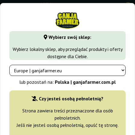
0
GanjaFarmer.com.pl
Odmiany Marihuany
OG Kush
Lith
Wybierz swój sklep:
Lithium OG Kush Nirvana
Wybierz lokalny sklep, aby przeglądać produkty i oferty
dostępne dla Ciebie.
lub pozostań na:
Polska | ganjafarmer.com.pl
Czy jesteś osobą pełnoletnią?
Strona zawiera treści przeznaczone dla osób
pełnoletnich.
Jeśli nie jesteś osobą pełnoletnią, opuść tę stronę.