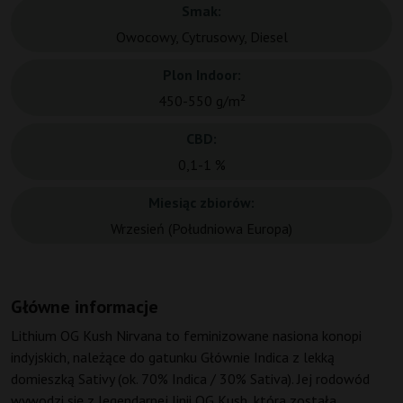
Smak:
Owocowy, Cytrusowy, Diesel
Plon Indoor:
450-550 g/m²
CBD:
0,1-1 %
Miesiąc zbiorów:
Wrzesień (Południowa Europa)
Główne informacje
Lithium OG Kush Nirvana to feminizowane nasiona konopi
indyjskich, należące do gatunku Głównie Indica z lekką
domieszką Sativy (ok. 70% Indica / 30% Sativa). Jej rodowód
wywodzi się z legendarnej linii OG Kush, która została