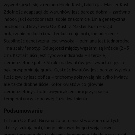
wywodzących się z regionu Hindu Kush, takich jak Master Kush.
Zdolność adaptacji do warunków jest bardzo dobra – zarówno
indoor, jak i outdoor radzi sobie znakomicie. Linia genetyczna
pochodzi od krzyżówki OG Kush z Master Kush – stąd
połączenie og kush i master kush daje potężne uderzenie.
Stabilność genetyczna jest wysoka – odmiana jest jednorodna
i ma stały fenotyp. Odległości między węzłami są krótkie (2–5
cm). Kształt liści jest typowo indicański – szerokie,
ciemnozielone palce. Struktura kwiatów jest zwarta i gęsta –
pąki przypominają grudki. Gęstość kwiatów jest bardzo wysoka.
Ilość żywicy jest obfita – trichomy pokrywają nie tylko kwiaty,
ale także drobne liście. Kolor kwiatów to głównie
ciemnozielony z fioletowymi akcentami przy spadku
temperatury w końcowej fazie kwitnienia.
Podsumowanie
Lithium OG Kush Nirvana to odmiana stworzona dla tych,
którzy szukają potężnego, niezawodnego i wyjątkowo
aromatycznego doświadczenia konopnego. Idealnie sprawdzi