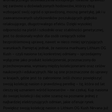
się zarówno u doświadczonych hodowców, którzy chcą
wzbogacić swój ogród o sprawdzoną, mocną genetykę, jak i u
zaawansowanych użytkowników poszukujących głęboko
relaksującego, długotrwałego efektu. Dzięki wysokiej
odporności na pleśń i szkodniki oraz stabilności genetycznej,
jest to doskonały wybór dla osób ceniących sobie
bezproblemową uprawę, nawet w nieco mniej sprzyjających
warunkach. Pamiętaj jednak, że nasiona marihuany Lithium OG
Kush – czyli nasiona tej konkretnej odmiany – sprzedajemy
wyłącznie jako produkt kolekcjonerski, przeznaczony do
przechowywania, wymiany między kolekcjonerami oraz celów
naukowych i edukacyjnych. Nie są one przeznaczone do uprawy
w krajach, gdzie jest to zabronione. Jeśli chcesz powiększyć
swoją kolekcję nasion o prawdziwą perełkę – tę, która od lat
cieszy się uznaniem wśród koneserów – nie czekaj. Kup nasiona
do swojej kolekcji i daj sobie szansę na poznanie jednej z
najbardziej elektryzujących odmian, jakie oferuje rynek.
Powiększ swoją kolekcję nasion o Lithium OG Kush Nirvana już