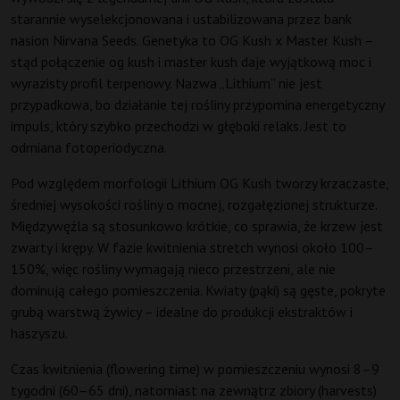
starannie wyselekcjonowana i ustabilizowana przez bank
nasion Nirvana Seeds. Genetyka to OG Kush x Master Kush –
stąd połączenie og kush i master kush daje wyjątkową moc i
wyrazisty profil terpenowy. Nazwa „Lithium” nie jest
przypadkowa, bo działanie tej rośliny przypomina energetyczny
impuls, który szybko przechodzi w głęboki relaks. Jest to
odmiana fotoperiodyczna.
Pod względem morfologii Lithium OG Kush tworzy krzaczaste,
średniej wysokości rośliny o mocnej, rozgałęzionej strukturze.
Międzywęźla są stosunkowo krótkie, co sprawia, że krzew jest
zwarty i krępy. W fazie kwitnienia stretch wynosi około 100–
150%, więc rośliny wymagają nieco przestrzeni, ale nie
dominują całego pomieszczenia. Kwiaty (pąki) są gęste, pokryte
grubą warstwą żywicy – idealne do produkcji ekstraktów i
haszyszu.
Czas kwitnienia (flowering time) w pomieszczeniu wynosi 8–9
tygodni (60–65 dni), natomiast na zewnątrz zbiory (harvests)