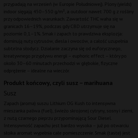
przypadają na wrzesień (w Europie Południowej). Plony (yields)
indoor sięgają 450–550 g/m², a outdoor nawet 700 g z rośliny
przy odpowiednich warunkach. Zawartość THC waha się w
granicach 16–19%, podczas gdy CBD utrzymuje się na
poziomie 0,1–1%. Smak i zapach to prawdziwa eksplozja:
dominują nuty cytrusów, diesla i owoców, a całość uzupełnia
subtelna słodycz. Działanie zaczyna się od euforycznego,
kreatywnego przypływu energii – euphoric effect – który po
około 30–60 minutach przechodzi w głębokie, fizyczne
odprężenie – idealne na wieczór.
Produkt końcowy, czyli susz – marihuana
Susz
Zapach (aroma) suszu Lithium OG Kush to intensywna
mieszanka paliwa (fuel), świeżo skrojonej cytryny, sosny i ziemi,
z nutą czarnego pieprzu przypominającą Sour Diesel.
Intensywność zapachu jest bardzo wysoka – już po otwarciu
słoika aromat wypełnia całe pomieszczenie. Smak (taste) jest