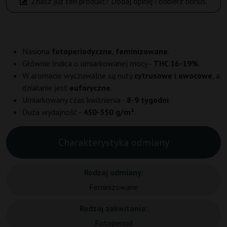
Znasz już ten produkt? Dodaj opinię i odbierz bonus.
Nasiona
fotoperiodyczne, feminizowane
.
Głównie Indica o umiarkowanej mocy -
THC 16-19%
.
W aromacie wyczuwalne są nuty
cytrusowe i owocowe
, a
działanie jest
euforyczne
.
Umiarkowany czas kwitnienia -
8-9 tygodni
.
Duża wydajność -
450-550 g/m²
.
Charakterystyka odmiany
Rodzaj odmiany:
Feminizowane
Rodzaj zakwitania:
Fotoperiod