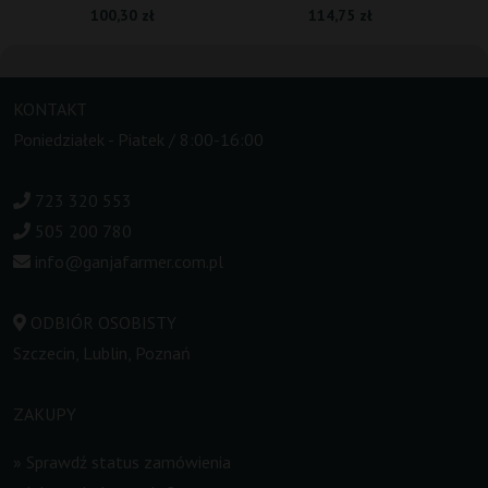
100,30 zł
114,75 zł
KONTAKT
Poniedziałek - Piatek / 8:00-16:00
723 320 553
505 200 780
info@ganjafarmer.com.pl
ODBIÓR OSOBISTY
Szczecin, Lublin, Poznań
ZAKUPY
»
Sprawdź status zamówienia