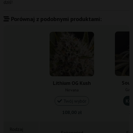
dziś!
Porównaj z podobnymi produktami:
Sour
Lithium OG Kush
Gan
Nirvana
Ku
Twój wybór
108,00 zł
23
Rodzaj
Fotoperiod
Fot