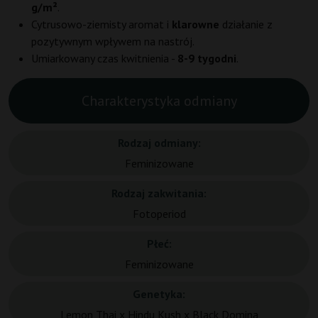
g/m²
.
Cytrusowo-ziemisty aromat i
klarowne
działanie z
pozytywnym wpływem na nastrój.
Umiarkowany czas kwitnienia -
8-9 tygodni
.
Charakterystyka odmiany
Rodzaj odmiany:
Feminizowane
Rodzaj zakwitania:
Fotoperiod
Płeć:
Feminizowane
Genetyka:
Lemon Thai x Hindu Kush x Black Domina