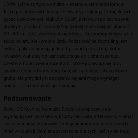
150%. Liście są typowo indica – szerokie, ciemnozielone, o
lekko pofalowanych brzegach. Kwiaty przyjmują formę dużych,
gęsto upakowanych kłębków (kulek) pokrytych pojedynczymi,
drobnymi okółkami. Główny top (colas) może osiągać długość
30–40 cm. Ilość żywicy jest ogromna – trichomy pokrywają nie
tylko kwiaty, ale i drobne listki. Podatność na foxtailing jest
niska – pąki zachowują jednolitą, zwartą strukturę. Kolor
kwiatów waha się od jasnozielonego do ciemnoszarego,
często z fioletowymi akcentami, które pojawiają się przy
spadku temperatury w nocy. Gałęzie są mocne i stosunkowo
grube, ale przy dużym obciążeniu pąkami mogą wymagać
podpór – ich łamliwość jest średnia.
Podsumowanie
Super OG Kush od Kannabia Seeds to propozycja dla
wymagających koneserów, którzy cenią siłę, intensywny aromat
i niezawodność w uprawie. To legendarny szczep, który warto
mieć w kolekcji. Odmiana stworzona dla tych, którzy nie boją