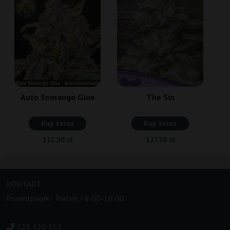
Auto Somango Glue
The Sin
Kup teraz
Kup teraz
112,50 zł
127,50 zł
KONTAKT
Poniedziałek - Piatek / 8:00-16:00
723 320 553