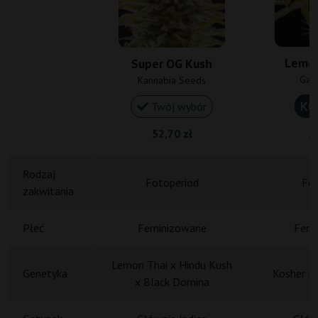
Lemon
Super OG Kush
Gan
Kannabia Seeds
Ku
Twój wybór
52,70 zł
20
Rodzaj
Fotoperiod
Fot
zakwitania
Płeć
Feminizowane
Femi
Lemon Thai x Hindu Kush
Genetyka
Kosher K
x Black Domina