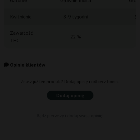
Gatunek
Głównie Indica
Główn
Kwitnienie
8-9 tygodni
9 
Zawartość
22 %
1
THC
Opinie klientów
Znasz już ten produkt? Dodaj opinię i odbierz bonus.
Dodaj opinię
Bądź pierwszy i dodaj swoją opinię!