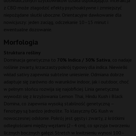
doświadczonych użytkowników działa uspokajająco. Interakcja
z CBD może złagodzić efekty psychoaktywne i zmniejszyć
niepożądane skutki uboczne. Orientacyjne dawkowanie dla
nowicjuszy: jeden zaciąg, odczekanie 10–15 minut i
ewentualne dozowanie.
Morfologia
Struktura rośliny
Dominacja genetyczna to
70% Indica / 30% Sativa
, co nadaje
roślinie zwarty, krzaczasty pokrój typowy dla indica. Niewielki
wkład sativy zapewnia subtelne uniesienie. Odmiana dobrze
adaptuje się zarówno do warunków indoor, jak i outdoor, choć
w pełnym słońcu rozwija się najobficiej. Linia genetyczna
wywodzi się z krzyżowania Lemon Thai, Hindu Kush i Black
Domina, co zapewnia wysoką stabilność genetyczną –
fenotypy są bardzo jednolite. To klasyczny OG Kush w
nowoczesnej odsłonie. Pokrój jest gęsty i zwarty, z krótkimi
odległościami między węzłami (2–4 cm), co sprzyja tworzeniu
licznych bocznych gałęzi. Stretch w kwitnieniu wynosi 100–