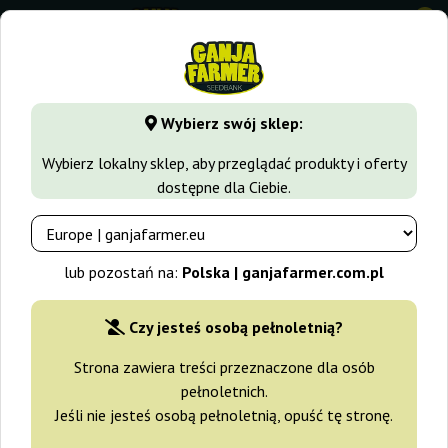
0
GanjaFarmer.com.pl
Odmiany Marihuany
OG Kush
Supe
Wybierz swój sklep:
Super OG Kush Kannabia Seeds
Wybierz lokalny sklep, aby przeglądać produkty i oferty
dostępne dla Ciebie.
-15%
+gratisy
lub pozostań na:
Polska | ganjafarmer.com.pl
Czy jesteś osobą pełnoletnią?
Strona zawiera treści przeznaczone dla osób
pełnoletnich.
Jeśli nie jesteś osobą pełnoletnią, opuść tę stronę.