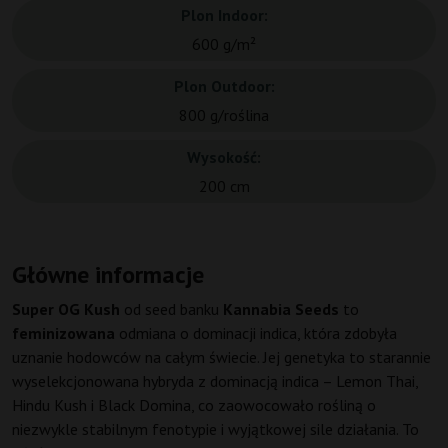
Plon Indoor:
600 g/m²
Plon Outdoor:
800 g/roślina
Wysokość:
200 cm
Główne informacje
Super OG Kush
od seed banku
Kannabia Seeds
to
feminizowana
odmiana o dominacji indica, która zdobyła
uznanie hodowców na całym świecie. Jej genetyka to starannie
wyselekcjonowana hybryda z dominacją indica – Lemon Thai,
Hindu Kush i Black Domina, co zaowocowało rośliną o
niezwykle stabilnym fenotypie i wyjątkowej sile działania. To