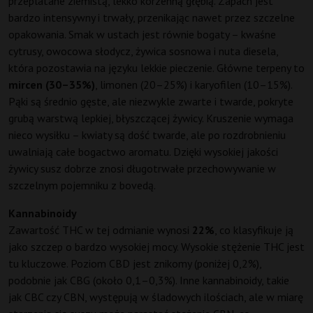
przeplatane ziemistą, lekko korzenną głębią. Zapach jest
bardzo intensywny i trwały, przenikając nawet przez szczelne
opakowania. Smak w ustach jest równie bogaty – kwaśne
cytrusy, owocowa słodycz, żywica sosnowa i nuta diesela,
która pozostawia na języku lekkie pieczenie. Główne terpeny to
mircen (30–35%)
, limonen (20–25%) i karyofilen (10–15%).
Pąki są średnio gęste, ale niezwykle zwarte i twarde, pokryte
grubą warstwą lepkiej, błyszczącej żywicy. Kruszenie wymaga
nieco wysiłku – kwiaty są dość twarde, ale po rozdrobnieniu
uwalniają całe bogactwo aromatu. Dzięki wysokiej jakości
żywicy susz dobrze znosi długotrwałe przechowywanie w
szczelnym pojemniku z bovedą.
Kannabinoidy
Zawartość THC w tej odmianie wynosi
22%
, co klasyfikuje ją
jako szczep o bardzo wysokiej mocy. Wysokie stężenie THC jest
tu kluczowe. Poziom CBD jest znikomy (poniżej 0,2%),
podobnie jak CBG (około 0,1–0,3%). Inne kannabinoidy, takie
jak CBC czy CBN, występują w śladowych ilościach, ale w miarę