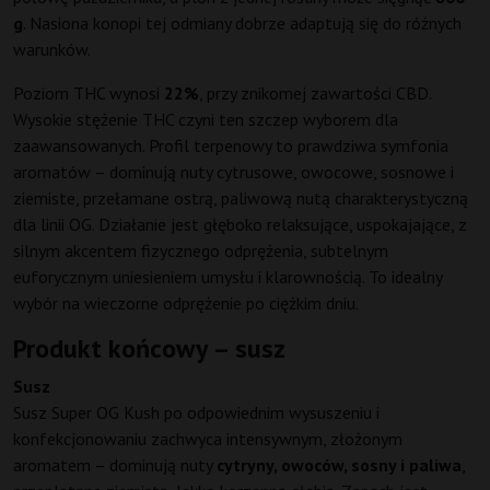
g
. Nasiona konopi tej odmiany dobrze adaptują się do różnych
warunków.
Poziom THC wynosi
22%
, przy znikomej zawartości CBD.
Wysokie stężenie THC czyni ten szczep wyborem dla
zaawansowanych. Profil terpenowy to prawdziwa symfonia
aromatów – dominują nuty cytrusowe, owocowe, sosnowe i
ziemiste, przełamane ostrą, paliwową nutą charakterystyczną
dla linii OG. Działanie jest głęboko relaksujące, uspokajające, z
silnym akcentem fizycznego odprężenia, subtelnym
euforycznym uniesieniem umysłu i klarownością. To idealny
wybór na wieczorne odprężenie po ciężkim dniu.
Produkt końcowy – susz
Susz
Susz Super OG Kush po odpowiednim wysuszeniu i
konfekcjonowaniu zachwyca intensywnym, złożonym
aromatem – dominują nuty
cytryny, owoców, sosny i paliwa
,