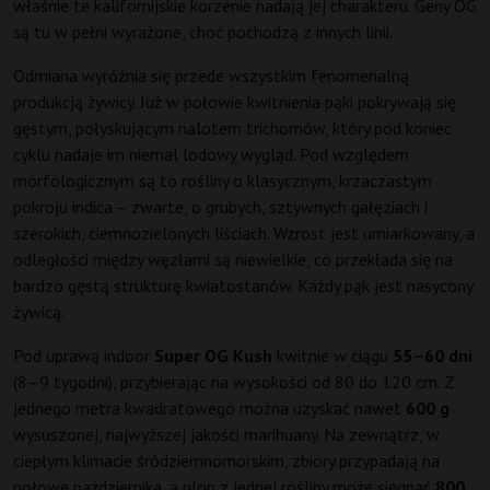
właśnie te kalifornijskie korzenie nadają jej charakteru. Geny OG
są tu w pełni wyrażone, choć pochodzą z innych linii.
Odmiana wyróżnia się przede wszystkim fenomenalną
produkcją żywicy. Już w połowie kwitnienia pąki pokrywają się
gęstym, połyskującym nalotem trichomów, który pod koniec
cyklu nadaje im niemal lodowy wygląd. Pod względem
morfologicznym są to rośliny o klasycznym, krzaczastym
pokroju indica – zwarte, o grubych, sztywnych gałęziach i
szerokich, ciemnozielonych liściach. Wzrost jest umiarkowany, a
odległości między węzłami są niewielkie, co przekłada się na
bardzo gęstą strukturę kwiatostanów. Każdy pąk jest nasycony
żywicą.
Pod uprawą indoor
Super OG Kush
kwitnie w ciągu
55–60 dni
(8–9 tygodni), przybierając na wysokości od 80 do 120 cm. Z
jednego metra kwadratowego można uzyskać nawet
600 g
wysuszonej, najwyższej jakości marihuany. Na zewnątrz, w
ciepłym klimacie śródziemnomorskim, zbiory przypadają na
połowę października, a plon z jednej rośliny może sięgnąć
800