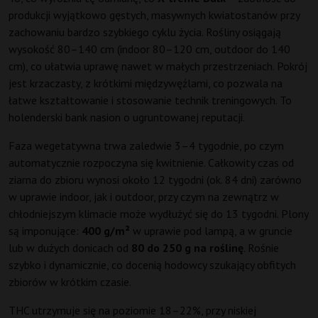
produkcji wyjątkowo gęstych, masywnych kwiatostanów przy
zachowaniu bardzo szybkiego cyklu życia. Rośliny osiągają
wysokość 80–140 cm (indoor 80–120 cm, outdoor do 140
cm), co ułatwia uprawę nawet w małych przestrzeniach. Pokrój
jest krzaczasty, z krótkimi międzywęźlami, co pozwala na
łatwe kształtowanie i stosowanie technik treningowych. To
holenderski bank nasion o ugruntowanej reputacji.
Faza wegetatywna trwa zaledwie 3–4 tygodnie, po czym
automatycznie rozpoczyna się kwitnienie. Całkowity czas od
ziarna do zbioru wynosi około 12 tygodni (ok. 84 dni) zarówno
w uprawie indoor, jak i outdoor, przy czym na zewnątrz w
chłodniejszym klimacie może wydłużyć się do 13 tygodni. Plony
są imponujące:
400 g/m²
w uprawie pod lampą, a w gruncie
lub w dużych donicach od
80 do 250 g na roślinę
. Rośnie
szybko i dynamicznie, co docenią hodowcy szukający obfitych
zbiorów w krótkim czasie.
THC utrzymuje się na poziomie 18–22%, przy niskiej