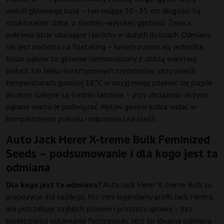
wokół głównego kola – ten osiąga 20–35 cm długości. Są
strukturalnie zbite, o średniej-wysokiej gęstości. Żywica
pokrywa liście okalające i kielichy w dużych ilościach. Odmiana
nie jest podatna na foxtailing – kwiaty pozostają jednolite.
Kolor pąków to głównie ciemnozielony z obfitą warstwą
białych lub lekko bursztynowych trychomów; przy niskich
temperaturach (poniżej 18°C w nocy) mogą pojawić się purple
akcenty. Gałęzie są średnio łamliwe – przy obciążeniu dużymi
pąkami warto je podwiązać. Wpływ genów indica widać w
kompaktowym pokroju i odporności na pleśń.
Auto Jack Herer X-treme Bulk Feminized
Seeds – podsumowanie i dla kogo jest ta
odmiana
Dla kogo jest ta odmiana?
Auto Jack Herer X‑treme Bulk to
propozycja dla każdego, kto ceni legendarny profil Jack Herera,
ale potrzebuje szybkich plonów i prostoty uprawy – bez
konieczności ustawiania fotoperiodu. Jest to idealna odmiana