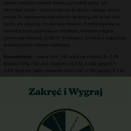
mircen, humulen i linalol. Kwiaty są średnio gęste, ale
niezwykle lepkie – żywica pokrywa je obficie, nadając tłusty
połysk. Po wysuszeniu pąki dobrze się kruszą, nie są ani zbyt
suche, ani wilgotne, co ułatwia mielenie. Przechowywane w
hermetycznym pojemniku w chłodnym, ciemnym miejscu
zachowują świeżość przez 6–9 miesięcy. To jedna z najbardziej
aromatycznych odmian marihuany.
Kannabinoidy
– zawartość THC waha się między 18–22%
(średnia 20%). CBD jest śladowe (<0,3%), a CBG sięga 0,5–
0,8%. Wykryto także niewielkie ilości CBC i CBN (poniżej 0,1%).
Substancje psychoaktywne są prawnie zakazane w wielu
krajach.
Działanie
pojawia się już po 5–10 minutach od inhalacji i
rozwija się stopniowo. W pierwszych 60 minutach dominuje
faza mentalna: euforia, wzrost kreatywności, rozmowność,
lekki „head high”. Między 60. a 120. minutą odczuwalne jest
Pink Guava Fast
Gorilla Cookies
przyjemne rozluźnienie ciała – nie tyle sedacyjne, co musujące,