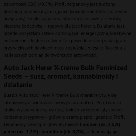
zawartości CBD (<0,5%). Profil terpenowy jest złożony:
dominują limonen (cytrus), pinen (sosna) i kariofilen (korzenne
przyprawy). Smak i zapach są słodko‑cytrusowe z ziemistą,
pieprzną końcówką – typowe dla jack herer x. Działanie jest
przede wszystkim sativa‑dominujące: energetyczne, kreatywne,
euforyczne, idealne na dzień. Nie powoduje silnej sedacji, ale
przy większych dawkach może rozluźniać mięśnie. To jedna z
najlepszych odmian do twórczych aktywności.
Auto Jack Herer X-treme Bulk Feminized
Seeds – susz, aromat, kannabinoidy i
działanie
Susz
z Auto Jack Herer X‑treme Bulk charakteryzuje się
intensywnym, wielowarstwowym aromatem. Po otwarciu
słoika wyczuwalne są cytrusy, świeżo zmielone igły sosny i
korzenne przyprawy – głównie czarny pieprz i goździki. Profil
terpenowy tworzą w głównej mierze
limonen (ok. 2,5%)
,
pinen (ok. 1,2%)
i
kariofilen (ok. 0,8%)
, a dopełniają go