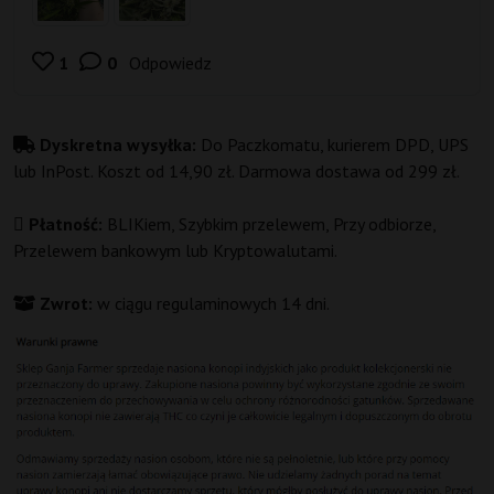
1
0
Odpowiedz
p
o
l
Dyskretna wysyłka:
Do Paczkomatu, kurierem DPD, UPS
u
lub InPost. Koszt od 14,90 zł. Darmowa dostawa od 299 zł.
b
i
Płatność:
BLIKiem, Szybkim przelewem, Przy odbiorze,
e
Przelewem bankowym lub Kryptowalutami.
ń
Zwrot:
w ciągu regulaminowych 14 dni.