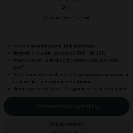
5
/5
(Na podstawie
1
opinii)
Nasiona
automatyczne, feminizowane
.
Hybryda
o wysokiej zawartości THC -
18-22%
.
Wysoki wzrost -
140 cm
, przy niższej wydajności
400
g/m²
.
W aromacie wyczuwalne są nuty
cytrusowe i pikantne
, a
działanie jest
euforyczne i kreatywne
.
Umiarkowany cykl życia -
12 tygodni
od ziarna do plonów.
Charakterystyka odmiany
Rodzaj odmiany:
Autoflowering