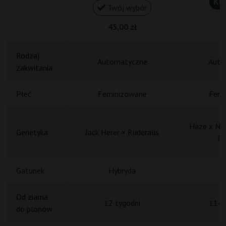
Ku
Twój wybór
21
45,00 zł
Rodzaj
Automatyczne
Auto
zakwitania
Płeć
Feminizowane
Femi
Haze x NL 
Genetyka
Jack Herer × Ruderalis
Ru
Gatunek
Hybryda
H
Od ziarna
12 tygodni
11-1
do plonów