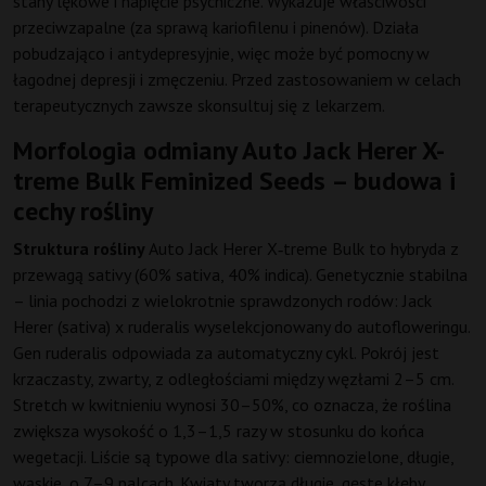
stany lękowe i napięcie psychiczne. Wykazuje właściwości
przeciwzapalne (za sprawą kariofilenu i pinenów). Działa
pobudzająco i antydepresyjnie, więc może być pomocny w
łagodnej depresji i zmęczeniu. Przed zastosowaniem w celach
terapeutycznych zawsze skonsultuj się z lekarzem.
Morfologia odmiany Auto Jack Herer X-
treme Bulk Feminized Seeds – budowa i
cechy rośliny
Struktura rośliny
Auto Jack Herer X‑treme Bulk to hybryda z
przewagą sativy (60% sativa, 40% indica). Genetycznie stabilna
– linia pochodzi z wielokrotnie sprawdzonych rodów: Jack
Herer (sativa) x ruderalis wyselekcjonowany do autofloweringu.
Gen ruderalis odpowiada za automatyczny cykl. Pokrój jest
krzaczasty, zwarty, z odległościami między węzłami 2–5 cm.
Stretch w kwitnieniu wynosi 30–50%, co oznacza, że roślina
zwiększa wysokość o 1,3–1,5 razy w stosunku do końca
wegetacji. Liście są typowe dla sativy: ciemnozielone, długie,
wąskie, o 7–9 palcach. Kwiaty tworzą długie, gęste kłęby