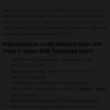
Odmiana Auto Jack Herer X-treme Bulk Feminized Seeds łączy
legendarną genetykę Jack Herera z automatyzmem kwitnienia,
oferując łatwą uprawę i obfite plony. Przeznaczona zarówno
dla początkujących, jak i doświadczonych hodowców, zapewnia
szybki cykl życia i wysoką zawartość THC.
Najważniejsze cechy odmiany Auto Jack
Herer X-treme Bulk Feminized Seeds
Autoflowering feminizowany – łatwa uprawa, bez
przełączania światła
Genetyka Jack Herer – legenda z mocą do 22% THC,
laureat Cannabis Cup
X-treme Bulk – potężne plony indoor i outdoor
Pełny cykl od siewu do zbioru w około 12 tygodni – szybki
i przewidywalny
Roślina średniej wysokości 80–140 cm, kompaktowa
Aromat korzenno-cytrusowy z nutą sosny i kwiatów, a