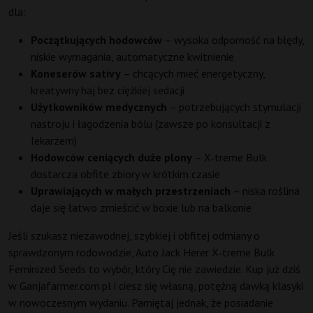
dla:
Początkujących hodowców
– wysoka odporność na błędy,
niskie wymagania, automatyczne kwitnienie
Koneserów sativy
– chcących mieć energetyczny,
kreatywny haj bez ciężkiej sedacji
Użytkowników medycznych
– potrzebujących stymulacji
nastroju i łagodzenia bólu (zawsze po konsultacji z
lekarzem)
Hodowców ceniących duże plony
– X‑treme Bulk
dostarcza obfite zbiory w krótkim czasie
Uprawiających w małych przestrzeniach
– niska roślina
daje się łatwo zmieścić w boxie lub na balkonie
Jeśli szukasz niezawodnej, szybkiej i obfitej odmiany o
sprawdzonym rodowodzie, Auto Jack Herer X‑treme Bulk
Feminized Seeds to wybór, który Cię nie zawiedzie. Kup już dziś
w Ganjafarmer.com.pl i ciesz się własną, potężną dawką klasyki
w nowoczesnym wydaniu. Pamiętaj jednak, że posiadanie