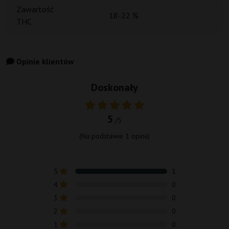
Zawartość
18-22 %
1
THC
Opinie klientów
Doskonały
5
/5
(Na podstawie
1
opinii)
5
1
4
0
3
0
2
0
1
0