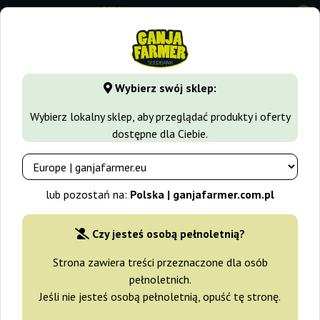
0
GanjaFarmer.com.pl
Odmiany Marihuany
Jack Herer
Aut
Wybierz swój sklep:
Auto Jack Herer X-treme Bulk
Wybierz lokalny sklep, aby przeglądać produkty i oferty
Feminized Seeds
dostępne dla Ciebie.
-25%
+gratisy
lub pozostań na:
Polska | ganjafarmer.com.pl
Czy jesteś osobą pełnoletnią?
Strona zawiera treści przeznaczone dla osób
pełnoletnich.
Jeśli nie jesteś osobą pełnoletnią, opuść tę stronę.