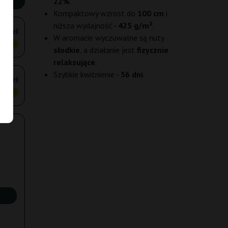
22%
.
Kompaktowy wzrost do
100 cm
i
niższa wydajność -
425 g/m²
.
55 zł
W aromacie wyczuwalne są nuty
ANIEJ
słodkie
, a działanie jest
fizycznie
relaksujące
.
Szybkie kwitnienie -
56 dni
.
10 zł
ANIEJ