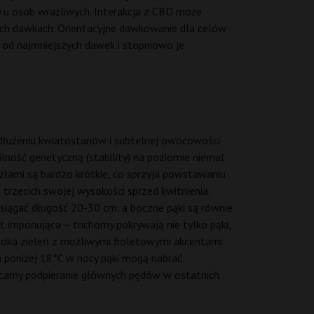
u osób wrażliwych. Interakcja z CBD może
ych dawkach. Orientacyjne dawkowanie dla celów
od najmniejszych dawek i stopniowo je
ydłużeniu kwiatostanów i subtelnej owocowości
lność genetyczną (stability) na poziomie niemal
złami są bardzo krótkie, co sprzyja powstawaniu
trzecich swojej wysokości sprzed kwitnienia.
osiągać długość 20-30 cm, a boczne pąki są równie
st imponująca – trichomy pokrywają nie tylko pąki,
łęboka zieleń z możliwymi fioletowymi akcentami
 poniżej 18°C w nocy pąki mogą nabrać
lecamy podpieranie głównych pędów w ostatnich