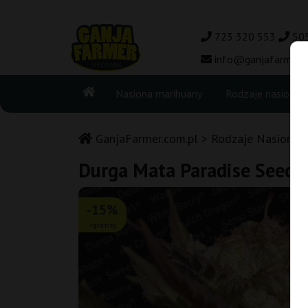
723 320 553
50
info@ganjafarmer.c
Nasiona marihuany
Rodzaje nasion
GanjaFarmer.com.pl
Rodzaje Nasion M
Durga Mata Paradise Seeds
-15%
+gratisy