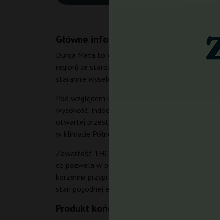
Główne informacje
Durga Mata to w pełni feminizowane nasiona foto
region) ze starożytną odmianą z Indii. Jest to kl
starannie wyselekcjonowana przez Paradise Seeds
Pod względem morfologii Durga Mata rozwija się w 
wysokość: indoor około 100 cm, outdoor nawet d
otwartej przestrzeni każda plant dostarcza około 
w klimacie Północnej Europy.
Zawartość THC sięga 18-22%, co sprawia, że Durg
co pozwala w pełni doświadczyć intensywnego, eu
korzenna przyprawa i głęboka, ziemista nuta haszy
stan pogodnej euforii, który utrzymuje się przez 2
Produkt końcowy – susz