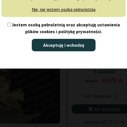
Nie, nie jestem osobą pełnoletnią
5 nasion
104,
Jestem osobą pełnoletnią oraz akceptuję ustawienia
Wysyłka 3-7 dni
15% T
plików cookies i politykę prywatności.
10 nasion
192,
Akceptuję i wchodzę
Wysyłka 3-7 dni
15% T
3 nasiona
69,70 zł
82,00 zł
Ilość opakowań:
Do koszyka
Cena za szt:
23,23 zł