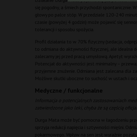
Działanie Durga Mata pojawia się już po kilku mi
się pogodny, a śmiech przychodzi spontanicznie. W
głowy po palce stóp. W przedziale 120-240 minut d
czasie (powyżej 4 godzin) może pojawić się senno
tolerancji i sposobu spożycia.
Profil działania to w 70% fizyczny (sedacja, odprę
to odmiana do aktywności fizycznej, ale idealna d
zalecamy jej przed pracą umysłową. Apetyt wyraź
Potencjał do aktywności jest minimalny – przeważ
przyjemne znużenie. Odmiana jest zalecana dla 
Możliwe skutki uboczne to suchość w ustach i ocza
Medyczne / funkcjonalne
Informacja o potencjalnych zastosowaniach medy
zatwierdzone jako leki, chyba że są częścią ofi
Durga Mata może być pomocna w łagodzeniu przewl
sprzyja redukcji napięcia i sztywności mięśni. O
pokarmowego. Wpływ na sen jest wyraźnie pozytyw