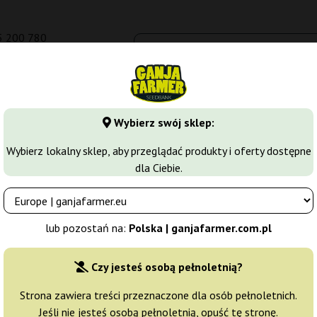
5 200 780
om.pl
Seedbanki
Odmiany marihuany
Growkity
Więcej
Wybierz swój sklep:
arihuany
Nasiona Indica
Durga Mata
Wybierz lokalny sklep, aby przeglądać produkty i oferty dostępne
dla Ciebie.
Producent nasion:
Paradise Seeds
lub pozostań na:
Polska | ganjafarmer.com.pl
Oryginalne opakowanie:
Czy jesteś osobą pełnoletnią?
3 nasiona
69
Strona zawiera treści przeznaczone dla osób pełnoletnich.
Jeśli nie jesteś osobą pełnoletnią, opuść tę stronę.
Wysyłka 3-7 dni
15% T