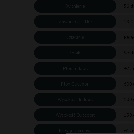
Kwitnienie:
56 d
Zawartość THC:
18-2
Działanie:
Relak
Smak:
Słodk
Plon Indoor:
425 
Plon Outdoor:
600 
Wysokość Indoor:
100 
Wysokość Outdoor:
150 
Miesiąc zbiorów:
Wcze