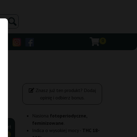
0
Znasz już ten produkt? Dodaj
opinię i odbierz bonus.
Nasiona
fotoperiodyczne,
feminizowane
.
,70 zł
Indica o wysokiej mocy -
THC 18-
ANIEJ