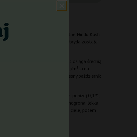
enetyki: legendarnej Hindu Kush (the Hindu Kush
zta to subtelny wkład sativa. Ta hybryda została
ć końcowego produktu.
rokie, ciemnozielone liście. Plant osiąga średnią
pod dachem można zebrać do 425 g/m², a na
ory na zewnątrz przypadają na wczesny październik
utrzymuje się na niskim poziomie, poniżej 0,1%,
czta: słodkie mango, dojrzałe winogrona, lekka
ation), która rozlewa się po całym ciele, potem