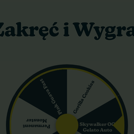
periodyczne, które powstały z połączenia dwóch potęg indyjskiej g
asyczna indica strain, która dominuje w genotypie w około 90% – res
, aby zapewnić zarówno solidną wydajność, jak i wyjątkową jakoś
typowy sposób dla indica – bushy pokrój, krótkie międzywęźla i sze
o 150 cm. Mimo zwartej budowy jest bardzo plenna – w uprawie 
600 g suszu. Czas kwitnienia (flowering time) wynosi 56 dni, a zbi
Pink Guava Fast
Gorilla Cookies
a Mata należy do mocnych odmian w katalogu Paradise Seeds. CBD 
forycznego haju (buzz). Profil smakowo-zapachowy to prawdziwa u
szu. Działanie jest typowo indykowe – najpierw fala relaksu (relax
-4 godziny.
Monster
Skywalker OG
Permanent
Gelato Auto