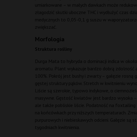
umiarkowane – w małych dawkach może redukować 
złagodzić skutki uboczne THC i wydłużyć czas dz
medycznych to 0,05-0,1 g suszu w waporyzatorze
zwiększać.
Morfologia
Struktura rośliny
Durga Mata to hybryda o dominacji indica w okoł
aromatu. Plant wykazuje bardzo dobrą zdolność ad
100%. Pokrój jest bushy i zwarty – gałęzie rosną
gęstej struktury pąków. Stretch w kwitnieniu wyn
Liście są szerokie, typowo indykowe, o ciemnozie
masywne. Gęstość kwiatów jest bardzo wysoka – są 
ale także pobliskie liście. Podatność na foxtaili
na końcówkach przy niższych temperaturach. Zmi
purpurowych i niebieskawych odcieni. Gałęzie są
tygodniach kwitnienia.