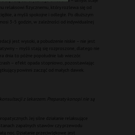
a się falę euforycznego uniesienia – umysł staje
mu relaksowi fizycznemu, który rozlewa się od
ężkie, a myśli spokojne i odległe. Po dłuższym
nosi 3-5 godzin, w zależności od indywidualnej
dacji jest wysoki, a pobudzenie niskie – nie jest
atywny – myśli stają się rozproszone, dlatego nie
a dnia to późne popołudnie lub wieczór.
y crash – efekt opada stopniowo, pozostawiając
tkujący powinni zacząć od małych dawek.
nsultacji z lekarzem. Preparaty konopi nie są
tycznych. Jej silne działanie relaksujące
 w stanach zapalnych stawów czy przewodu
łą noc. Działanie przeciwlękowe jest