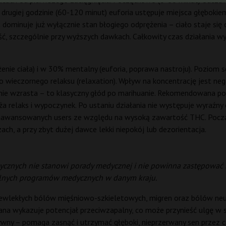
nutach od pierwszego zaciągnięcia. Początkowo (0-60 minut) odczuw
 drugiej godzinie (60-120 minut) euforia ustępuje miejsca głębokie
ominuje już wyłącznie stan błogiego odprężenia – ciało staje się ci
ść, szczególnie przy wyższych dawkach. Całkowity czas działania wy
żenie ciała) i w 30% mentalny (euforia, poprawa nastroju). Poziom se
o wieczornego relaksu (relaxation). Wpływ na koncentrację jest neg
nie wzrasta – to klasyczny głód po marihuanie. Rekomendowana por
a relaks i wypoczynek. Po ustaniu działania nie występuje wyraźn
zaawansowanych users ze względu na wysoką zawartość THC. Począ
ch, a przy zbyt dużej dawce lekki niepokój lub dezorientacja.
cznych nie stanowi porady medycznej i nie powinna zastępować ko
cjalnych programów medycznych w danym kraju.
ekłych bólów mięśniowo-szkieletowych, migren oraz bólów neuropa
dmiana wykazuje potencjał przeciwzapalny, co może przynieść ulgę
ny – pomaga zasnąć i utrzymać głęboki, nieprzerwany sen przez ca