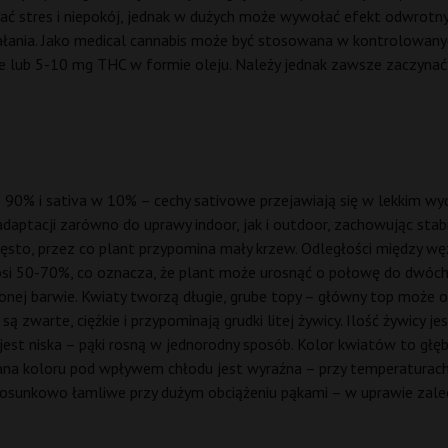
stres i niepokój, jednak w dużych może wywołać efekt odwrotny 
iałania. Jako medical cannabis może być stosowana w kontrolowan
 lub 5-10 mg THC w formie oleju. Należy jednak zawsze zaczynać 
o 90% i sativa w 10% – cechy sativowe przejawiają się w lekkim w
aptacji zarówno do uprawy indoor, jak i outdoor, zachowując stabi
 gęsto, przez co plant przypomina mały krzew. Odległości między wę
osi 50-70%, co oznacza, że plant może urosnąć o połowę do dwóch 
lonej barwie. Kwiaty tworzą długie, grube topy – główny top może 
zwarte, ciężkie i przypominają grudki litej żywicy. Ilość żywicy je
ng jest niska – pąki rosną w jednorodny sposób. Kolor kwiatów to g
ana koloru pod wpływem chłodu jest wyraźna – przy temperaturach
 stosunkowo łamliwe przy dużym obciążeniu pąkami – w uprawie za