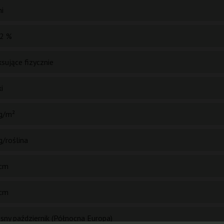
ni
2 %
sujące fizycznie
i
g/m²
g/roślina
cm
cm
sny październik (Północna Europa)