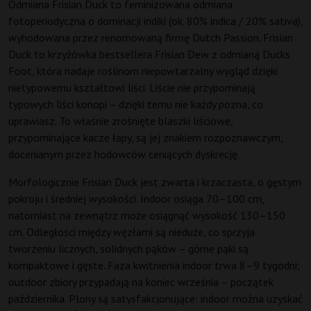
Odmiana Frisian Duck to feminizowana odmiana
fotoperiodyczna o dominacji indiki (ok. 80% indica / 20% sativa),
wyhodowana przez renomowaną firmę Dutch Passion. Frisian
Duck to krzyżówka bestsellera Frisian Dew z odmianą Ducks
Foot, która nadaje roślinom niepowtarzalny wygląd dzięki
nietypowemu kształtowi liści. Liście nie przypominają
typowych liści konopi – dzięki temu nie każdy pozna, co
uprawiasz. To właśnie zrośnięte blaszki liściowe,
przypominające kacze łapy, są jej znakiem rozpoznawczym,
docenianym przez hodowców ceniących dyskrecję.
Morfologicznie Frisian Duck jest zwarta i krzaczasta, o gęstym
pokroju i średniej wysokości. Indoor osiąga 70–100 cm,
natomiast na zewnątrz może osiągnąć wysokość 130–150
cm. Odległości między węzłami są nieduże, co sprzyja
tworzeniu licznych, solidnych pąków – górne pąki są
kompaktowe i gęste. Faza kwitnienia indoor trwa 8–9 tygodni;
outdoor zbiory przypadają na koniec września – początek
października. Plony są satysfakcjonujące: indoor można uzyskać