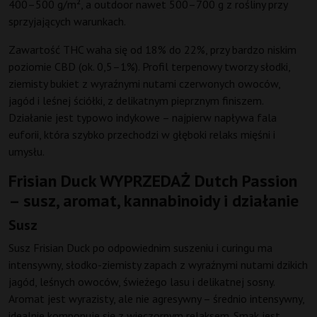
400–500 g/m², a outdoor nawet 500–700 g z rośliny przy
sprzyjających warunkach.
Zawartość THC waha się od 18% do 22%, przy bardzo niskim
poziomie CBD (ok. 0,5–1%). Profil terpenowy tworzy słodki,
ziemisty bukiet z wyraźnymi nutami czerwonych owoców,
jagód i leśnej ściółki, z delikatnym pieprznym finiszem.
Działanie jest typowo indykowe – najpierw napływa fala
euforii, która szybko przechodzi w głęboki relaks mięśni i
umysłu.
Frisian Duck WYPRZEDAŻ Dutch Passion
– susz, aromat, kannabinoidy i działanie
Susz
Susz Frisian Duck po odpowiednim suszeniu i curingu ma
intensywny, słodko-ziemisty zapach z wyraźnymi nutami dzikich
jagód, leśnych owoców, świeżego lasu i delikatnej sosny.
Aromat jest wyrazisty, ale nie agresywny – średnio intensywny,
idealnie komponuje się z wieczornym relaksem. Smak jest