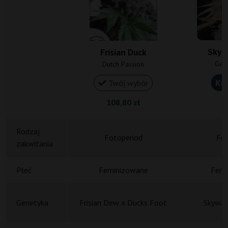
Skyw
Frisian Duck
Gan
Dutch Passion
Ku
Twój wybór
108,80 zł
1
Rodzaj
Fotoperiod
Fot
zakwitania
Płeć
Feminizowane
Femi
Genetyka
Frisian Dew x Ducks Foot
Skywal