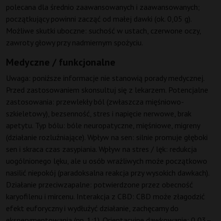
polecana dla średnio zaawansowanych i zaawansowanych;
początkujący powinni zacząć od małej dawki (ok. 0,05 g).
Możliwe skutki uboczne: suchość w ustach, czerwone oczy,
zawroty głowy przy nadmiernym spożyciu.
Medyczne / funkcjonalne
Uwaga: poniższe informacje nie stanowią porady medycznej.
Przed zastosowaniem skonsultuj się z lekarzem. Potencjalne
zastosowania: przewlekły ból (zwłaszcza mięśniowo-
szkieletowy), bezsenność, stres i napięcie nerwowe, brak
apetytu. Typ bólu: bóle neuropatyczne, mięśniowe, migreny
(działanie rozluźniające). Wpływ na sen: silnie promuje głęboki
sen i skraca czas zasypiania. Wpływ na stres / lęk: redukcja
uogólnionego lęku, ale u osób wrażliwych może początkowo
nasilić niepokój (paradoksalna reakcja przy wysokich dawkach).
Działanie przeciwzapalne: potwierdzone przez obecność
karyofilenu i mircenu. Interakcja z CBD: CBD może złagodzić
efekt euforyczny i wydłużyć działanie, zachęcamy do
eksperymentowania (np. 1:1). Orientacyjne dawkowanie: 0,03–