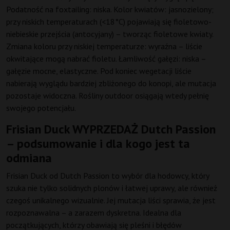
Podatność na foxtailing: niska. Kolor kwiatów: jasnozielony;
przy niskich temperaturach (<18°C) pojawiają się fioletowo-
niebieskie przejścia (antocyjany) – tworząc fioletowe kwiaty.
Zmiana koloru przy niskiej temperaturze: wyraźna – liście
okwitające mogą nabrać fioletu. Łamliwość gałęzi: niska –
gałęzie mocne, elastyczne. Pod koniec wegetacji liście
nabierają wyglądu bardziej zbliżonego do konopi, ale mutacja
pozostaje widoczna. Rośliny outdoor osiągają wtedy pełnię
swojego potencjału.
Frisian Duck WYPRZEDAŻ Dutch Passion
– podsumowanie i dla kogo jest ta
odmiana
Frisian Duck od Dutch Passion to wybór dla hodowcy, który
szuka nie tylko solidnych plonów i łatwej uprawy, ale również
czegoś unikalnego wizualnie. Jej mutacja liści sprawia, że jest
rozpoznawalna – a zarazem dyskretna. Idealna dla
początkujących, którzy obawiają się pleśni i błędów