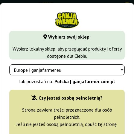
0
GanjaFarmer.com.pl
Rodzaje Nasion Marihuany
Nasiona 
Wybierz swój sklep:
Frisian Duck Dutch Passion
Wybierz lokalny sklep, aby przeglądać produkty i oferty
dostępne dla Ciebie.
-15%
+gratisy
lub pozostań na:
Polska | ganjafarmer.com.pl
Czy jesteś osobą pełnoletnią?
Strona zawiera treści przeznaczone dla osób
pełnoletnich.
Jeśli nie jesteś osobą pełnoletnią, opuść tę stronę.