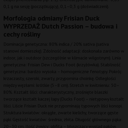
0,1 g na sesję (początkujący), 0,1–0,3 g (doświadczeni).
Morfologia odmiany Frisian Duck
WYPRZEDAŻ Dutch Passion – budowa i
cechy rośliny
Dominacja genetyczna: 80% indica / 20% sativa (sativa
stanowi domieszkę). Zdolność adaptacji: doskonała zarówno w
indoor, jak i outdoor (szczególnie w klimacie wilgotnym). Linia
genetyczna: Frisian Dew i Ducks Foot (krzyżówka). Stabilność
genetyczna: bardzo wysoka – homogeniczne fenotypy. Pokrój:
krzaczasty, szeroki, zwarty, przypomina choinkę. Odległości
między węzłami: krótkie (5–8 cm). Stretch w kwitnieniu: 50–
80%. Kształt liści: charakterystyczny, zrośnięte blaszki
tworzące kształt kaczej łapy (Ducks Foot) – nietypowy kształt
liści. Liście Frisian Duck nie przypominają typowych liści konopi.
Struktura kwiatów: okrągłe, zwarte kielichy, tworzące gęste
pąki. Gęstość kwiatów: średnia, zbita. Długość głównego pąka:
20–30 cm. Ilość żywicy: obfita – błyszczący wygląd pąków.