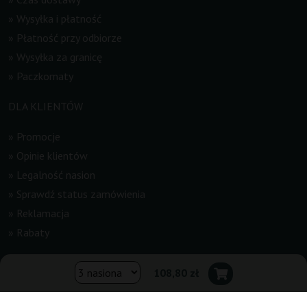
»
Wysyłka i płatność
»
Płatność przy odbiorze
»
Wysyłka za granicę
»
Paczkomaty
DLA KLIENTÓW
»
Promocje
»
Opinie klientów
»
Legalność nasion
»
Sprawdź status zamówienia
»
Reklamacja
»
Rabaty
INFORMACJE
108,80 zł
»
Newsletter