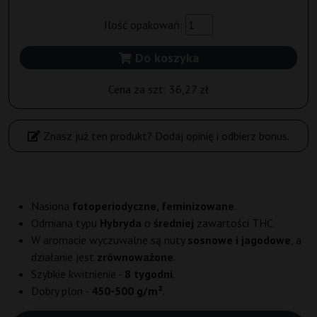
Ilość opakowań:
Do koszyka
Cena za szt:
36,27 zł
Znasz już ten produkt? Dodaj opinię i odbierz bonus.
Nasiona
fotoperiodyczne, feminizowane
.
Odmiana typu
Hybryda
o
średniej
zawartości THC.
W aromacie wyczuwalne są nuty
sosnowe i jagodowe
, a
działanie jest
zrównoważone
.
Szybkie kwitnienie -
8 tygodni
.
Dobry plon -
450-500 g/m²
.