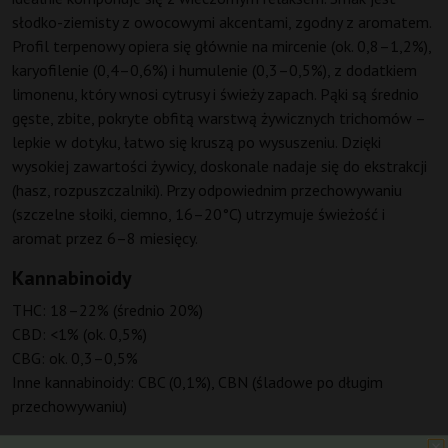
słodko-ziemisty z owocowymi akcentami, zgodny z aromatem.
Profil terpenowy opiera się głównie na mircenie (ok. 0,8–1,2%),
karyofilenie (0,4–0,6%) i humulenie (0,3–0,5%), z dodatkiem
limonenu, który wnosi cytrusy i świeży zapach. Pąki są średnio
gęste, zbite, pokryte obfitą warstwą żywicznych trichomów –
lepkie w dotyku, łatwo się kruszą po wysuszeniu. Dzięki
wysokiej zawartości żywicy, doskonale nadaje się do ekstrakcji
(hasz, rozpuszczalniki). Przy odpowiednim przechowywaniu
(szczelne słoiki, ciemno, 16–20°C) utrzymuje świeżość i
aromat przez 6–8 miesięcy.
Kannabinoidy
THC: 18–22% (średnio 20%)
CBD: <1% (ok. 0,5%)
CBG: ok. 0,3–0,5%
Inne kannabinoidy: CBC (0,1%), CBN (śladowe po długim
przechowywaniu)
Działanie