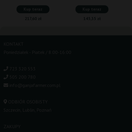
Kup teraz
Kup teraz
217,60 zł
145,35 zł
KONTAKT
Poniedziałek - Piatek / 8:00-16:00
723 320 553
505 200 780
info@ganjafarmer.com.pl
ODBIÓR OSOBISTY
Szczecin, Lublin, Poznań
ZAKUPY