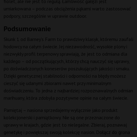
fiolet, ale nie jest to regułą. Łamliwość gałęzi jest
umiarkowana – podczas obciążenia pąkami warto zastosować
podpory, szczególnie w uprawie outdoor.
Podsumowanie
Skunk 1 od Barney’s Farm to prawdziwy klasyk, któremu zaufali
hodowcy na całym świecie. Jej niezawodność, wysokie plony i
niezwykły profil terpenowy sprawiają, że jest to odmiana dla
każdego – od początkujących, którzy chcą nauczyć się uprawy,
po doświadczonych koneserów poszukujących jakości i smaku.
Dzięki genetycznej stabilności i odporności na błędy możesz
cieszyć się udanymi zbiorami nawet przy minimalnym
doświadczeniu. To jedna z najbardziej rozpoznawalnych odmian
marihuany, która zdobyła pozytywne opinie na całym świecie.
Pamiętaj – nasiona sprzedajemy wyłącznie jako produkt
kolekcjonerski i pamiątkowy. Nie są one przeznaczone do
uprawy w krajach, gdzie jest to nielegalne. Zbieraj, poznawaj
genetykę i powiększaj swoją kolekcję nasion. Dołącz do grona