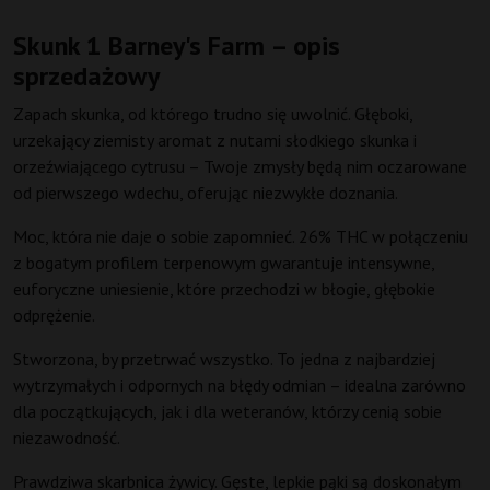
Skunk 1 Barney's Farm – opis
sprzedażowy
Zapach skunka, od którego trudno się uwolnić. Głęboki,
urzekający ziemisty aromat z nutami słodkiego skunka i
orzeźwiającego cytrusu – Twoje zmysły będą nim oczarowane
od pierwszego wdechu, oferując niezwykłe doznania.
Moc, która nie daje o sobie zapomnieć. 26% THC w połączeniu
z bogatym profilem terpenowym gwarantuje intensywne,
euforyczne uniesienie, które przechodzi w błogie, głębokie
odprężenie.
Stworzona, by przetrwać wszystko. To jedna z najbardziej
wytrzymałych i odpornych na błędy odmian – idealna zarówno
dla początkujących, jak i dla weteranów, którzy cenią sobie
niezawodność.
Prawdziwa skarbnica żywicy. Gęste, lepkie pąki są doskonałym