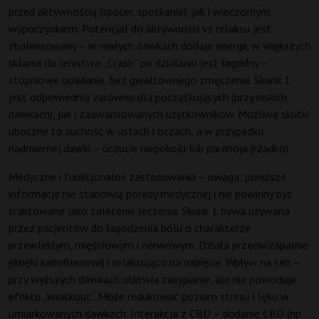
przed aktywnością (spacer, spotkanie), jak i wieczornym
wypoczynkiem. Potencjał do aktywności vs relaksu jest
zbalansowany – w małych dawkach dodaje energii, w większych
skłania do lenistwa. „Crash” po działaniu jest łagodny –
stopniowe opadanie, bez gwałtownego zmęczenia. Skunk 1
jest odpowiednia zarówno dla początkujących (przy niskich
dawkach), jak i zaawansowanych użytkowników. Możliwe skutki
uboczne to suchość w ustach i oczach, a w przypadku
nadmiernej dawki – uczucie niepokoju lub paranoja (rzadko).
Medyczne i funkcjonalne zastosowania – uwaga: poniższe
informacje nie stanowią porady medycznej i nie powinny być
traktowane jako zalecenie leczenia. Skunk 1 bywa używana
przez pacjentów do łagodzenia bólu o charakterze
przewlekłym, mięśniowym i nerwowym. Działa przeciwzapalnie
(dzięki kariofilenowi) i relaksująco na napięcie. Wpływ na sen –
przy wyższych dawkach ułatwia zasypianie, ale nie powoduje
efektu „knockout”. Może redukować poziom stresu i lęku w
umiarkowanych dawkach. Interakcja z CBD – dodanie CBD (np.