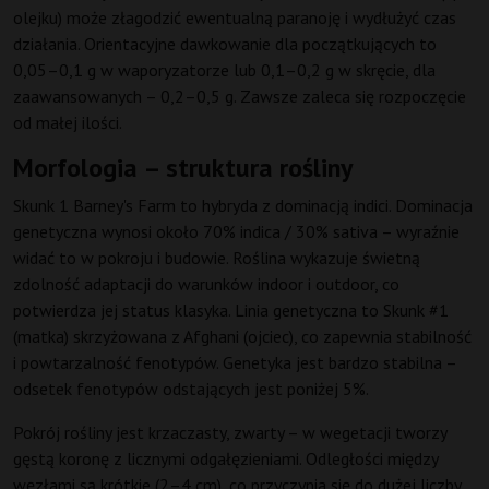
olejku) może złagodzić ewentualną paranoję i wydłużyć czas
działania. Orientacyjne dawkowanie dla początkujących to
0,05–0,1 g w waporyzatorze lub 0,1–0,2 g w skręcie, dla
zaawansowanych – 0,2–0,5 g. Zawsze zaleca się rozpoczęcie
od małej ilości.
Morfologia – struktura rośliny
Skunk 1 Barney's Farm to hybryda z dominacją indici. Dominacja
genetyczna wynosi około 70% indica / 30% sativa – wyraźnie
widać to w pokroju i budowie. Roślina wykazuje świetną
zdolność adaptacji do warunków indoor i outdoor, co
potwierdza jej status klasyka. Linia genetyczna to Skunk #1
(matka) skrzyżowana z Afghani (ojciec), co zapewnia stabilność
i powtarzalność fenotypów. Genetyka jest bardzo stabilna –
odsetek fenotypów odstających jest poniżej 5%.
Pokrój rośliny jest krzaczasty, zwarty – w wegetacji tworzy
gęstą koronę z licznymi odgałęzieniami. Odległości między
węzłami są krótkie (2–4 cm), co przyczynia się do dużej liczby