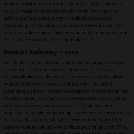
poziomie minimalnym. Aromat to klasyka – słodki, ziemisty i
ostry, z wyraźnym zapachem skunka. Smak jest bogaty: w
ustach czuć nuty cedru, cytryny i tropikalnych owoców.
Działanie łączy mentalne pobudzenie i kreatywność sativy z
fizycznym odprężeniem indici – idealna na dzień pełen wyzwań,
ale też wieczorny relaks bez zapadania w sen.
Produkt końcowy – susz
Susz Skunk 1 po wysuszeniu i odpowiednim curingu zachwyca
zapachem – jest to intensywna, słodko-ziemista nuta z
ostrym, skunkowym akcentem, który po rozkruszeniu pąków
uwalnia dodatkowe aromaty cedru, cytryny i delikatnej
tropikalnej słodyczy. Intensywność zapachu można ocenić jako
wysoką – nawet zamknięte w szczelnym słoiku pąki wypełnią
pomieszczenie wyrazistym aromatem. Smak jest pełen
bogactwa: na języku czujemy najpierw słodycz, potem pikantną
ostrość, a finisz pozostawia przyjemne drzewne nuty. Profil
terpenowy składa się głównie z mircenu (dominujący, ok. 35%),