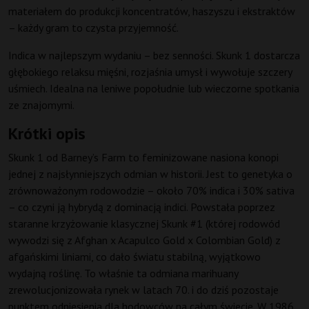
materiałem do produkcji koncentratów, haszyszu i ekstraktów
– każdy gram to czysta przyjemność.
Indica w najlepszym wydaniu – bez senności. Skunk 1 dostarcza
głębokiego relaksu mięśni, rozjaśnia umysł i wywołuje szczery
uśmiech. Idealna na leniwe popołudnie lub wieczorne spotkania
ze znajomymi.
Krótki opis
Skunk 1 od Barney’s Farm to feminizowane nasiona konopi
jednej z najsłynniejszych odmian w historii. Jest to genetyka o
zrównoważonym rodowodzie – około 70% indica i 30% sativa
– co czyni ją hybrydą z dominacją indici. Powstała poprzez
staranne krzyżowanie klasycznej Skunk #1 (której rodowód
wywodzi się z Afghan x Acapulco Gold x Colombian Gold) z
afgańskimi liniami, co dało światu stabilną, wyjątkowo
wydajną roślinę. To właśnie ta odmiana marihuany
zrewolucjonizowała rynek w latach 70. i do dziś pozostaje
punktem odniesienia dla hodowców na całym świecie. W 1986