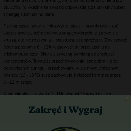
kariofilenu (20%), limonenu (15%) oraz humulenu i pinenu (po
ok. 10%). To właśnie te związki odpowiadają za unikalny bukiet i
synergię z kannabinoidami.
Pąki są gęste, zwarte i niezwykle lepkie – przy dotyku czuć
kleistą żywicę, która pokrywa całą powierzchnię. Łatwo się
kruszą, ale nie rozsypują – struktura jest sprężysta. Żywiczność
jest na poziomie 8–12% wagowych (w przeliczeniu na
trichomy), co czyni Skunk 1 świetną odmianą do produkcji
koncentratów. Trwałość przechowywania jest dobra – przy
odpowiednim curingu i przechowaniu w ciemnym, chłodnym
miejscu (15–18°C) susz zachowuje świeżość i aromat przez
6–12 miesięcy.
Kannabinoidy – zawartość THC wynosi 26% (w testach
laboratoryjnych może się wahać w granicach 25–27%), CBD
poniżej 0,2%, CBG na poziomie 0,3–0,5%. Inne kannabinoidy,
takie jak CBC czy CBN, występują w śladowych ilościach
(poniżej 0,1%). Dzięki wysokiemu THC i bogatemu profilowi
terpenowemu efekt jest szybki i intensywny, co potwierdzają