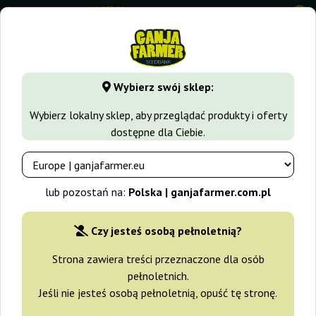
0
GanjaFarmer.com.pl
Seedbanki
Barney's Farm
Skunk 1
Wybierz swój sklep:
Skunk 1 Barney's Farm
Wybierz lokalny sklep, aby przeglądać produkty i oferty
dostępne dla Ciebie.
-20%
+gratisy
lub pozostań na:
Polska | ganjafarmer.com.pl
Czy jesteś osobą pełnoletnią?
Strona zawiera treści przeznaczone dla osób
pełnoletnich.
Jeśli nie jesteś osobą pełnoletnią, opuść tę stronę.