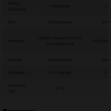
Rodzaj
Fotoperiod
Fot
zakwitania
Płeć
Feminizowane
Femi
Afghan x Acapulco Gold x
Genetyka
Early Skunk
Colombian Gold
Gatunek
Głównie Indica
Główn
Kwitnienie
9-11 tygodni
8-9
Zawartość
26 %
1
THC
Opinie klientów