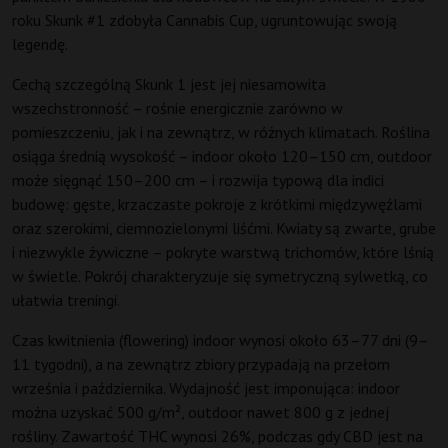
roku Skunk #1 zdobyła Cannabis Cup, ugruntowując swoją
legendę.
Cechą szczególną Skunk 1 jest jej niesamowita
wszechstronność – rośnie energicznie zarówno w
pomieszczeniu, jak i na zewnątrz, w różnych klimatach. Roślina
osiąga średnią wysokość – indoor około 120–150 cm, outdoor
może sięgnąć 150–200 cm – i rozwija typową dla indici
budowę: gęste, krzaczaste pokroje z krótkimi międzywęźlami
oraz szerokimi, ciemnozielonymi liśćmi. Kwiaty są zwarte, grube
i niezwykle żywiczne – pokryte warstwą trichomów, które lśnią
w świetle. Pokrój charakteryzuje się symetryczną sylwetką, co
ułatwia treningi.
Czas kwitnienia (flowering) indoor wynosi około 63–77 dni (9–
11 tygodni), a na zewnątrz zbiory przypadają na przełom
września i października. Wydajność jest imponująca: indoor
można uzyskać 500 g/m², outdoor nawet 800 g z jednej
rośliny. Zawartość THC wynosi 26%, podczas gdy CBD jest na