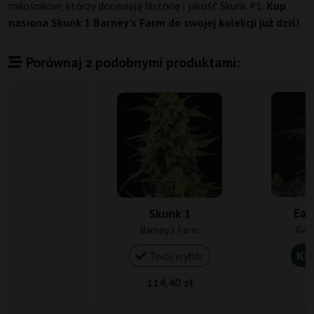
miłośników, którzy doceniają historię i jakość Skunk #1.
Kup
nasiona Skunk 1 Barney’s Farm do swojej kolekcji już dziś!
Porównaj z podobnymi produktami:
Ear
Skunk 1
Gan
Barney's Farm
Ku
Twój wybór
114,40 zł
14