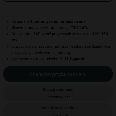
Nasiona
fotoperiodyczne, feminizowane
.
Głównie Indica
o wysokiej mocy -
THC 26%
.
Dobry plon -
500 g/m²
przy wysokim wzroście
120-150
cm
.
Cytrusowo-ziemisty aromat oraz
relaksujące
działanie z
pozytywnym wpływem na nastrój.
Wydłużony czas kwitnienia -
9-11 tygodni
.
Charakterystyka odmiany
Rodzaj odmiany:
Feminizowane
Rodzaj zakwitania:
Fotoperiod