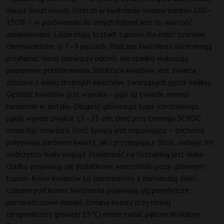
miejsc kwiatowych. Stretch w kwitnieniu wynosi średnio 100–
150% – w porównaniu do innych hybryd jest to wartość
umiarkowana. Liście mają kształt typowy dla indici: szerokie,
ciemnozielone, o 7–9 palcach. Podczas kwitnienia liście mogą
przybierać nieco jaśniejszy odcień, ale rzadko wykazują
purpurowe przebarwienia. Struktura kwiatów jest zwarta,
złożona z wielu drobnych kielichów, tworzących gęste kaliksy.
Gęstość kwiatów jest wysoka – pąki są twarde, niemal
kamienne w dotyku. Długość głównego topa (centralnego
pąka) wynosi zwykle 15–25 cm, choć przy treningu SCROG
może być mniejsza. Ilość żywicy jest imponująca – trichomy
pokrywają zarówno kwiaty, jak i przylegające liście, nadając im
srebrzysto-biały wygląd. Podatność na foxtailing jest niska –
rzadko pojawiają się dodatkowe wierzchołki poza głównym
topem. Kolor kwiatów to jasnozielony z domieszką żółci,
czasem pod koniec kwitnienia pojawiają się pojedyncze
pomarańczowe włoski. Zmiana koloru przy niskiej
temperaturze (poniżej 15°C) może nadać pąkom delikatny