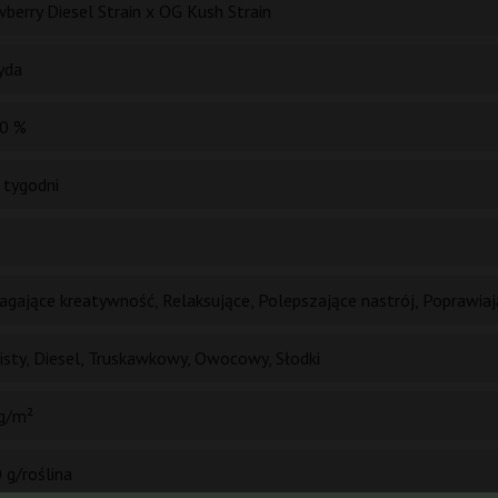
berry Diesel Strain x OG Kush Strain
yda
0 %
 tygodni
gające kreatywność, Relaksujące, Polepszające nastrój, Poprawia
isty, Diesel, Truskawkowy, Owocowy, Słodki
g/m²
 g/roślina