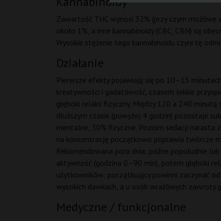
Kannabinoidy
Zawartość THC wynosi 32% (przy czym możliwe są
około 1%, a inne kannabinoidy (CBC, CBN) są obec
Wysokie stężenie tego kannabinoidu czyni tę od
Działanie
Pierwsze efekty pojawiają się po 10–15 minutach 
kreatywności i gadatliwość, czasem lekkie przyspi
głęboki relaks fizyczny. Między 120 a 240 minutą
dłuższym czasie (powyżej 4 godzin) pozostaje sub
mentalne, 30% fizyczne. Poziom sedacji narasta 
na koncentrację początkowo poprawia twórcze myśle
Rekomendowana pora dnia: późne popołudnie lub wc
aktywność (godzina 0–90 min), potem głęboki rel
użytkowników; początkujący powinni zaczynać od m
wysokich dawkach, a u osób wrażliwych zawroty 
Medyczne / funkcjonalne