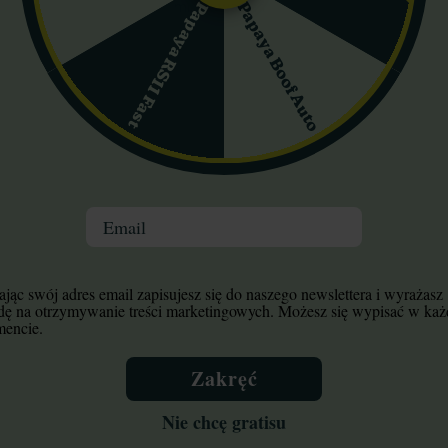
 warstwie żywicy. Proces feminizowania tych nasion przebiega bardz
Papaya Boof Auto
Papaya RS11 Fast
ko – indoor osiągają 100-150 cm, a outdoor nawet 250 cm. Charak
sativy. Kwiaty są gęste, pokryte grubą warstwą trichomów i mają ksz
padają na późny październik (półkula północna). Plon w uprawie p
liwowej ostrości i cytrusów, a smak jest owocowo-korzenny z wyraź
sł, po czym przechodzi w głęboki relaks ciała. To odmiana dla kone
Email
omat, kannabinoidy i działanie
jąc swój adres email zapisujesz się do naszego newslettera i wyrażasz
dę na otrzymywanie treści marketingowych. Możesz się wypisać w ka
ko-owocowy z wyraźną nutą diesla i cytrusów. Intensywność aromat
encie.
, przechodząca w ziemiste i paliwowe akcenty, z długim, korzennym
 a także humulen i octan geranylu. Pąki są gęste, zbite, o średni
Zakręć
a – w dotyku czuć lepką warstwę trichomów. Podatność na kruszenie 
waniu optymalnych warunków (sucho, ciemno, 18–20°C) można ciesz
Nie chcę gratisu