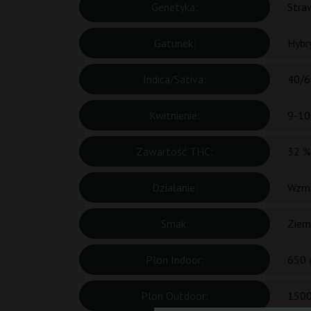
Genetyka:
Straw
Gatunek:
Hybr
Indica/Sativa:
40/6
Kwitnienie:
9-10
Zawartość THC:
32 %
Działanie:
Wzma
Smak:
Ziem
Plon Indoor:
650 
Plon Outdoor:
1500