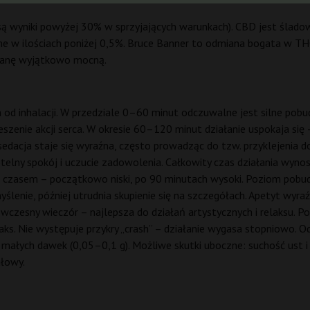
 wyniki powyżej 30% w sprzyjających warunkach). CBD jest śladow
ne w ilościach poniżej 0,5%. Bruce Banner to odmiana bogata w TH
mianę wyjątkowo mocną.
od inhalacji. W przedziale 0–60 minut odczuwalne jest silne pobudz
eszenie akcji serca. W okresie 60–120 minut działanie uspokaja się
 sedacja staje się wyraźna, często prowadząc do tzw. przyklejenia
telny spokój i uczucie zadowolenia. Całkowity czas działania wynos
z czasem – początkowo niski, po 90 minutach wysoki. Poziom pobud
nie, później utrudnia skupienie się na szczegółach. Apetyt wyraźn
zesny wieczór – najlepsza do działań artystycznych i relaksu. Pot
aks. Nie występuje przykry „crash” – działanie wygasa stopniowo
ałych dawek (0,05–0,1 g). Możliwe skutki uboczne: suchość ust i 
głowy.