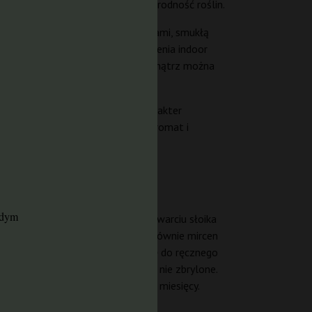
o skutecznie, co gwarantuje jednorodność roślin.
teryzują się długimi międzywęźlami, smukłą
tałt wydłużonych koli. Czas kwitnienia indoor
od dachem sięga 650 g/m², a na zewnątrz można
ną nutą diesla. Działanie ma charakter
serów, którzy cenią sobie siłę, aromat i
żdym
u jest bardzo wysoka – już po otwarciu słoika
 finiszem. Profil terpenowy to głównie mircen
ej twardości – doskonale nadają się do ręcznego
jest niska – pąki są zwarte, ale nie zbrylone.
yć się pełnią aromatu przez 6–8 miesięcy.