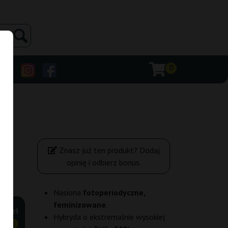
0
Znasz już ten produkt? Dodaj
opinię i odbierz bonus.
Nasiona
fotoperiodyczne,
feminizowane
.
00 zł
Hybryda o ekstremalnie wysokiej
ANIEJ