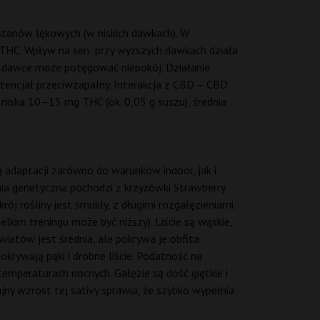
stanów lękowych (w niskich dawkach). W
 THC. Wpływ na sen: przy wyższych dawkach działa
ej dawce może potęgować niepokój. Działanie
otencjał przeciwzapalny. Interakcja z CBD – CBD
niska 10–15 mg THC (ok. 0,05 g suszu), średnia
 adaptacji zarówno do warunków indoor, jak i
ia genetyczna pochodzi z krzyżówki Strawberry
 rośliny jest smukły, z długimi rozgałęzieniami.
kim treningu może być niższy). Liście są wąskie,
wiatów jest średnia, ale pokrywa je obfita
rywają pąki i drobne liście. Podatność na
temperaturach nocnych. Gałęzie są dość giętkie i
jny wzrost tej sativy sprawia, że szybko wypełnia