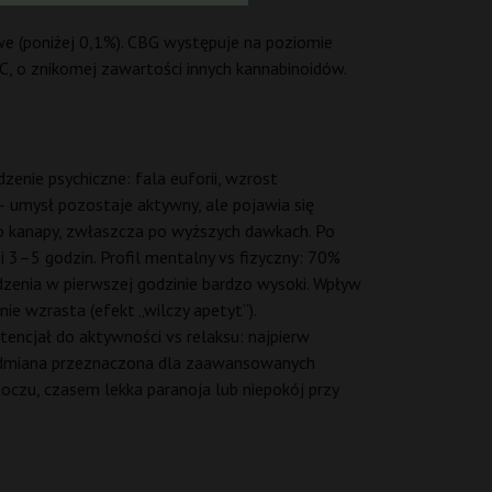
e (poniżej 0,1%). CBG występuje na poziomie
C, o znikomej zawartości innych kannabinoidów.
enie psychiczne: fala euforii, wzrost
 – umysł pozostaje aktywny, ale pojawia się
 do kanapy, zwłaszcza po wyższych dawkach. Po
i 3–5 godzin. Profil mentalny vs fizyczny: 70%
zenia w pierwszej godzinie bardzo wysoki. Wpływ
ie wzrasta (efekt „wilczy apetyt”).
encjał do aktywności vs relaksu: najpierw
. Odmiana przeznaczona dla zaawansowanych
oczu, czasem lekka paranoja lub niepokój przy