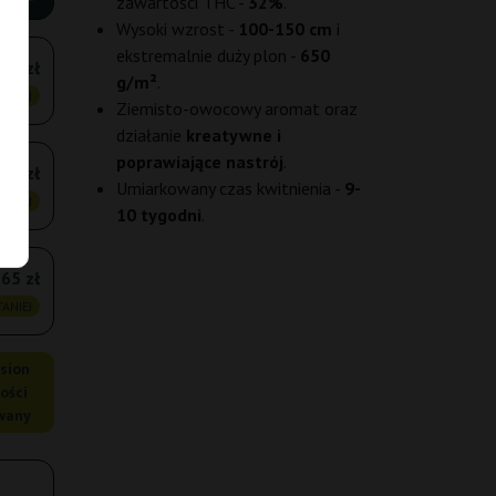
zawartości THC -
32%
.
Wysoki wzrost -
100-150 cm
i
ekstremalnie duży plon -
650
65 zł
g/m²
.
ANIEJ
Ziemisto-owocowy aromat oraz
działanie
kreatywne i
poprawiające nastrój
.
05 zł
Umiarkowany czas kwitnienia -
9-
ANIEJ
10 tygodni
.
65 zł
ANIEJ
asion
ości
owany