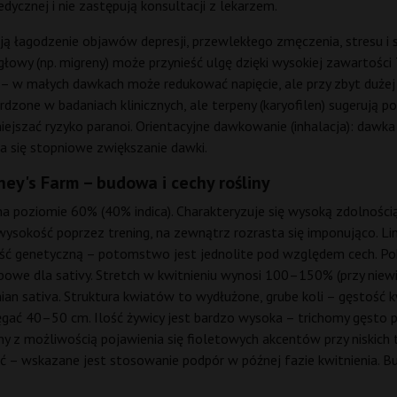
dycznej i nie zastępują konsultacji z lekarzem.
 łagodzenie objawów depresji, przewlekłego zmęczenia, stresu i 
łowy (np. migreny) może przynieść ulgę dzięki wysokiej zawartości
lęk – w małych dawkach może redukować napięcie, ale przy zbyt duż
dzone w badaniach klinicznych, ale terpeny (karyofilen) sugerują p
szać ryzyko paranoi. Orientacyjne dawkowanie (inhalacja): dawka 
 się stopniowe zwiększanie dawki.
ey's Farm – budowa i cechy rośliny
a poziomie 60% (40% indica). Charakteryzuje się wysoką zdolnością
okość poprzez trening, na zewnątrz rozrasta się imponująco. Lin
ść genetyczną – potomstwo jest jednolite pod względem cech. Pokrój
owe dla sativy. Stretch w kwitnieniu wynosi 100–150% (przy niewiel
an sativa. Struktura kwiatów to wydłużone, grube koli – gęstość k
ać 40–50 cm. Ilość żywicy jest bardzo wysoka – trichomy gęsto pok
ony z możliwością pojawienia się fioletowych akcentów przy niskich 
ć – wskazane jest stosowanie podpór w późnej fazie kwitnienia. Bu