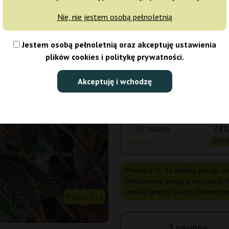
Nie, nie jestem osobą pełnoletnią
5 nasion
194,
Jestem osobą pełnoletnią oraz akceptuję ustawienia
Wysyłka 3-7 dni
15% T
plików cookies i politykę prywatności.
10 nasion
334,
Akceptuję i wchodzę
Wysyłka 3-7 dni
15% T
25 nasion
721,
Wysyłka 3-7 dni
15% T
Promo 1+1: do każdej paczki n
dostaniesz drugą o tej samej il
nasion gratis! Gratis Feminiz
Promo 1+1
3 nasiona