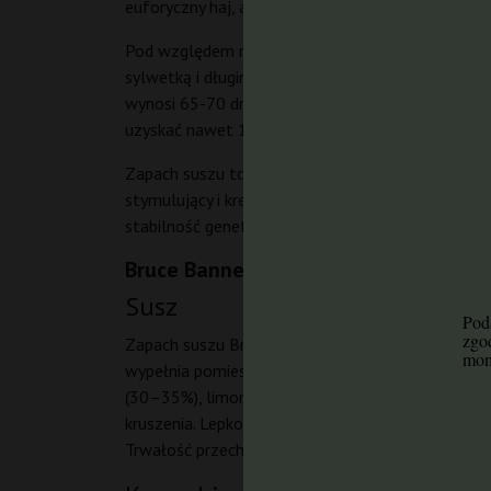
euforyczny haj, a także solidnym plonom i gęstej
Pod względem morfologicznym rośliny rosną wyso
sylwetką i długimi, cienkimi liśćmi typowymi dla 
wynosi 65-70 dni, natomiast outdoor zbiory przy
uzyskać nawet 1500 g na roślinę.
Zapach suszu to mieszanka słodkiej truskawki, pa
stymulujący i kreatywny – początkowo pobudza umy
stabilność genetyczną.
Bruce Banner Barney's Farm – susz, ar
Susz
Poda
zgo
Zapach suszu Bruce Banner jest intensywny, słod
mom
wypełnia pomieszczenie. Smak dominuje truskawka
(30–35%), limonen (20–25%) i karyofilen (10–15%),
kruszenia. Lepkość i żywiczność jest bardzo wysok
Trwałość przechowywania jest dobra, przy zacho