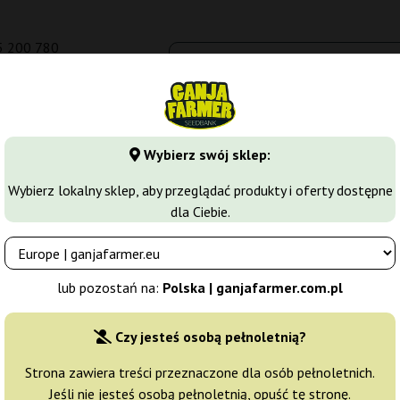
5 200 780
om.pl
Seedbanki
Odmiany marihuany
Growkity
Więcej
Wybierz swój sklep:
y's Farm
Bruce Banner
Wybierz lokalny sklep, aby przeglądać produkty i oferty dostępne
dla Ciebie.
m
Producent nasion:
Barney's Farm
lub pozostań na:
Polska | ganjafarmer.com.pl
Oryginalne opakowanie:
Czy jesteś osobą pełnoletnią?
3 nasiona
136,
Strona zawiera treści przeznaczone dla osób pełnoletnich.
Jeśli nie jesteś osobą pełnoletnią, opuść tę stronę.
Wysyłka 24h
15% T