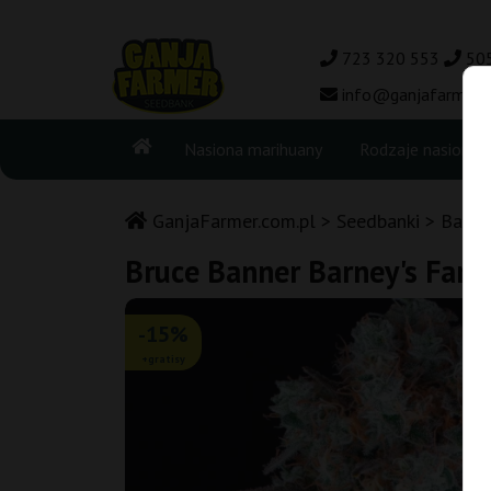
723 320 553
50
info@ganjafarmer.c
Nasiona marihuany
Rodzaje nasion
GanjaFarmer.com.pl
Seedbanki
Barne
Bruce Banner Barney's Far
-15%
+gratisy