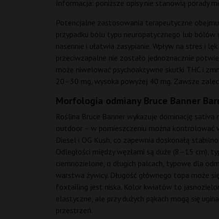
Informacja: poniższe opisy nie stanowią porady me
Potencjalne zastosowania terapeutyczne obejmują
przypadku bólu typu neuropatycznego lub bólów g
nasennie i ułatwia zasypianie. Wpływ na stres i 
przeciwzapalne nie zostało jednoznacznie potwier
może niwelować psychoaktywne skutki THC i zmniej
20–30 mg, wysoka powyżej 40 mg. Zawsze zaleca
Morfologia odmiany Bruce Banner Barn
Roślina Bruce Banner wykazuje dominację sativa n
outdoor – w pomieszczeniu można kontrolować wys
Diesel i OG Kush, co zapewnia doskonałą stabilno
Odległości między węzłami są duże (8–15 cm), typ
ciemnozielone, o długich palcach, typowe dla odmi
warstwa żywicy. Długość głównego topa może sięg
foxtailing jest niska. Kolor kwiatów to jasnoziel
elastyczne, ale przy dużych pąkach mogą się ugina
przestrzeń.