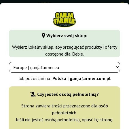
0
GanjaFarmer.com.pl
Rodzaje Nasion Marihuany
Nasiona H
Wybierz swój sklep:
Critical 47 F1 Ganja Farmer
Wybierz lokalny sklep, aby przeglądać produkty i oferty
dostępne dla Ciebie.
-30%
+gratisy
lub pozostań na:
Polska | ganjafarmer.com.pl
Czy jesteś osobą pełnoletnią?
Strona zawiera treści przeznaczone dla osób
pełnoletnich.
Jeśli nie jesteś osobą pełnoletnią, opuść tę stronę.