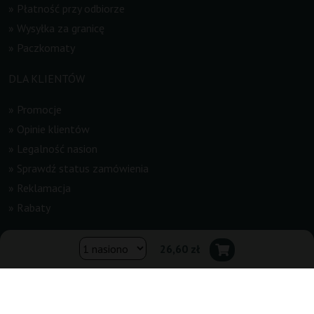
»
Płatność przy odbiorze
»
Wysyłka za granicę
»
Paczkomaty
DLA KLIENTÓW
»
Promocje
»
Opinie klientów
»
Legalność nasion
»
Sprawdź status zamówienia
»
Reklamacja
»
Rabaty
INFORMACJE
26,60 zł
»
Newsletter
»
Regulamin
»
Kontakt