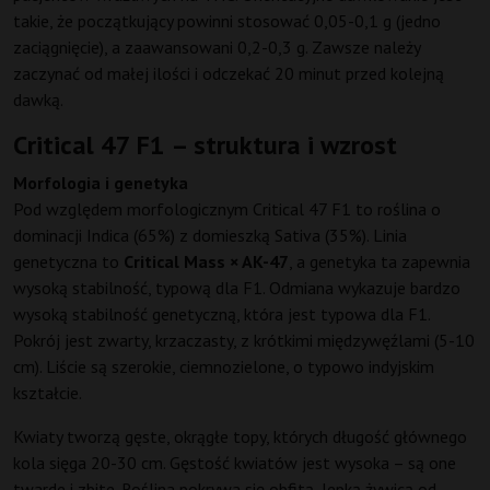
takie, że początkujący powinni stosować 0,05-0,1 g (jedno
zaciągnięcie), a zaawansowani 0,2-0,3 g. Zawsze należy
zaczynać od małej ilości i odczekać 20 minut przed kolejną
dawką.
Critical 47 F1 – struktura i wzrost
Morfologia i genetyka
Pod względem morfologicznym Critical 47 F1 to roślina o
dominacji Indica (65%) z domieszką Sativa (35%). Linia
genetyczna to
Critical Mass × AK-47
, a genetyka ta zapewnia
wysoką stabilność, typową dla F1. Odmiana wykazuje bardzo
wysoką stabilność genetyczną, która jest typowa dla F1.
Pokrój jest zwarty, krzaczasty, z krótkimi międzywęźlami (5-10
cm). Liście są szerokie, ciemnozielone, o typowo indyjskim
kształcie.
Kwiaty tworzą gęste, okrągłe topy, których długość głównego
kola sięga 20-30 cm. Gęstość kwiatów jest wysoka – są one
twarde i zbite. Roślina pokrywa się obfitą, lepką żywicą od