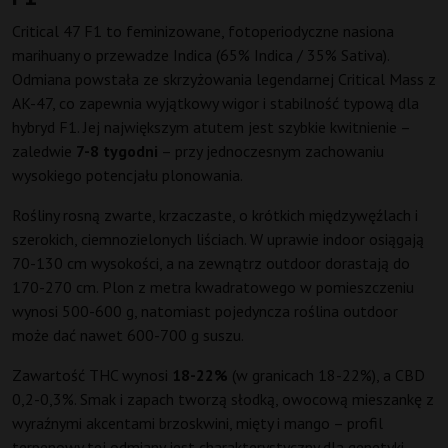
Critical 47 F1 to feminizowane, fotoperiodyczne nasiona
marihuany o przewadze Indica (65% Indica / 35% Sativa).
Odmiana powstała ze skrzyżowania legendarnej Critical Mass z
AK-47, co zapewnia wyjątkowy wigor i stabilność typową dla
hybryd F1. Jej największym atutem jest szybkie kwitnienie –
zaledwie
7-8 tygodni
– przy jednoczesnym zachowaniu
wysokiego potencjału plonowania.
Rośliny rosną zwarte, krzaczaste, o krótkich międzywęźlach i
szerokich, ciemnozielonych liściach. W uprawie indoor osiągają
70-130 cm wysokości, a na zewnątrz outdoor dorastają do
170-270 cm. Plon z metra kwadratowego w pomieszczeniu
wynosi 500-600 g, natomiast pojedyncza roślina outdoor
może dać nawet 600-700 g suszu.
Zawartość THC wynosi
18-22%
(w granicach 18-22%), a CBD
0,2-0,3%. Smak i zapach tworzą słodką, owocową mieszankę z
wyraźnymi akcentami brzoskwini, mięty i mango – profil
terpenowy tej odmiany jest charakterystyczny dla genetyki