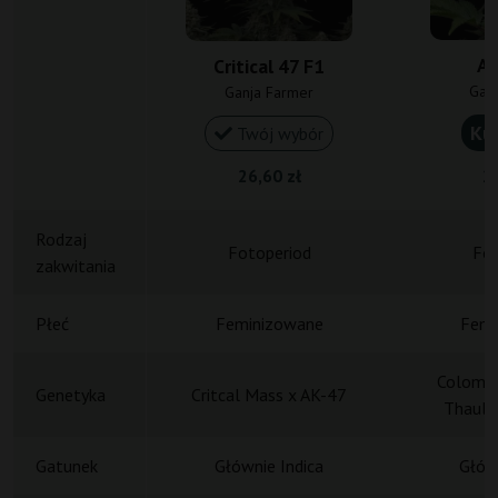
AK
Critical 47 F1
Gan
Ganja Farmer
Ku
Twój wybór
26,60 zł
26
Rodzaj
Fotoperiod
Fot
zakwitania
Płeć
Feminizowane
Femi
Colombi
Genetyka
Critcal Mass x AK-47
Thaula
Gatunek
Głównie Indica
Główn