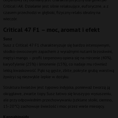
Critical i AK. Działanie jest silnie relaksujące, euforyczne, a z
czasem przechodzi w głęboki, fizyczny relaks idealny na
wieczór.
Critical 47 F1 – moc, aromat i efekt
Susz
Susz z Critical 47 F1 charakteryzuje się bardzo intensywnym,
słodko-owocowym zapachem z wyraźnymi nutami brzoskwini,
mięty i mango – profil terpenowy opiera się na mircenie (40%),
karyofylenie (25%) i limonenie (15%), co nadaje mu również
lekką kwaskowość. Pąki są gęste, zbite, pokryte grubą warstwą
żywicy i są niezwykle lepkie w dotyku.
Struktura kwiatów jest typowo indyjska, ponieważ tworzą ją
okrągławe, zwarte topy. Susz łatwo się kruszy po wysuszeniu,
ale przy odpowiednim przechowywaniu (szklane słoiki, ciemno,
15-20°C) zachowuje świeżość i moc przez wiele miesięcy.
Kannabinoidy