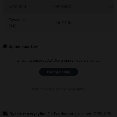
Kwitnienie
7-8 tygodni
8-10
Zawartość
18-22 %
1
THC
Opinie klientów
Znasz już ten produkt? Dodaj opinię i odbierz bonus.
Dodaj opinię
Bądź pierwszy i dodaj swoją opinię!
Dyskretna wysyłka:
Do Paczkomatu, kurierem DPD, UPS