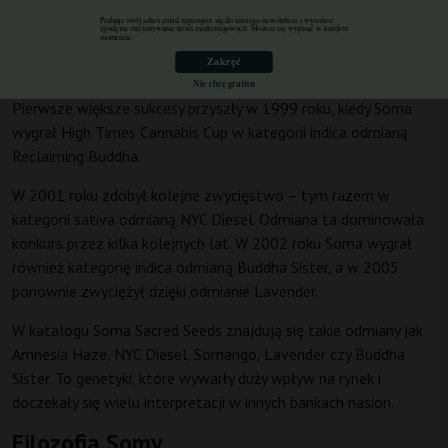
Podając swój adres email zapisujesz się do naszego newslettera i wyrażasz
zgodę na otrzymywanie treści marketingowych. Możesz się wypisać w każdym
momencie.
Zakręć
Sukcesy i odmiany
Nie chcę gratisu
Pierwsze większe sukcesy przyszły w 1999 roku, kiedy Soma
wygrał High Times Cannabis Cup w kategorii indica odmianą
Reclaiming Buddha.
W 2001 roku zdobył kolejne zwycięstwo – tym razem w
kategorii sativa odmianą NYC Diesel. Odmiana ta dominowała
konkurs przez kilka kolejnych lat. W 2002 roku Soma wygrał
również kategorię indica odmianą Buddha Sister, a w 2005
ponownie zwyciężył dzięki odmianie Lavender.
W katalogu Soma Sacred Seeds znajdują się takie odmiany jak
Amnesia Haze, NYC Diesel, Somango, Lavender czy Buddha
Sister. To genetyki, które wywarły duży wpływ na rynek i
doczekały się wielu interpretacji w innych bankach nasion.
Filozofia Somy