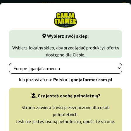
0
GanjaFarmer.com.pl
Blog
Rynek konopny
SOMA - Pionie
Wybierz swój sklep:
Blog Ganja Farmer
Wybierz lokalny sklep, aby przeglądać produkty i oferty
dostępne dla Ciebie.
SOMA - Pionier, Innowator, Filozof,
Zielarz
lub pozostań na:
Polska | ganjafarmer.com.pl
2019-03-18
Czy jesteś osobą pełnoletnią?
Strona zawiera treści przeznaczone dla osób
pełnoletnich.
Jeśli nie jesteś osobą pełnoletnią, opuść tę stronę.