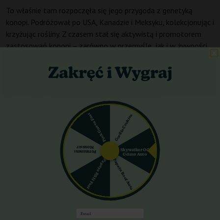
To właśnie tam rozpoczęła się jego przygoda z genetyką
konopi. Podróżował po USA, Kanadzie i Meksyku, kolekcjonując i
krzyżując rośliny. Z czasem stał się aktywistą i promotorem
zastosowań konopi – zarówno w przemyśle, jak i w żywności.
W latach 80. przeprowadził się do Amsterdamu, gdzie założył
Soma’s Sacred Seeds.
Pink Guava Fast
Gorilla Cookies
Monster
Skywalker OG
Permanent
Gelato Auto
Papaya Boof Auto
Papaya RS11 Fast
Email