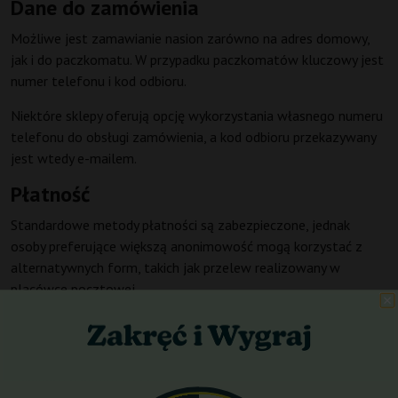
Dane do zamówienia
Możliwe jest zamawianie nasion zarówno na adres domowy,
jak i do paczkomatu. W przypadku paczkomatów kluczowy jest
numer telefonu i kod odbioru.
Niektóre sklepy oferują opcję wykorzystania własnego numeru
telefonu do obsługi zamówienia, a kod odbioru przekazywany
jest wtedy e-mailem.
Płatność
Standardowe metody płatności są zabezpieczone, jednak
osoby preferujące większą anonimowość mogą korzystać z
alternatywnych form, takich jak przelew realizowany w
placówce pocztowej.
Po zamówieniu
Najlepiej zachować dyskrecję i nie udostępniać informacji o
zakupach osobom trzecim.