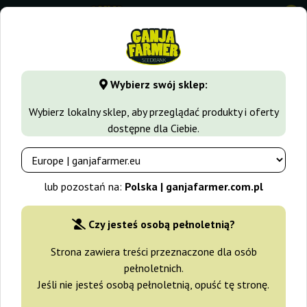
0
GanjaFarmer.com.pl
Blog
Konopie w społeczeństwie
Wybierz swój sklep:
Blog Ganja Farmer
Wybierz lokalny sklep, aby przeglądać produkty i oferty
dostępne dla Ciebie.
GanjaFarmer Policja. Czy należy się
obawiać? Jak uniknąć?
lub pozostań na:
Polska | ganjafarmer.com.pl
2023-05-18
Czy jesteś osobą pełnoletnią?
Jeśli zastanawiasz się, czy kupowanie nasion marihuany przez
Internet jest bezpieczne, ten artykuł pomoże Ci zrozumieć
Strona zawiera treści przeznaczone dla osób
realia. Dowiesz się, na co zwracać uwagę i jakie kwestie są
pełnoletnich.
istotne przy zamawianiu nasion konopi.
Jeśli nie jesteś osobą pełnoletnią, opuść tę stronę.
Zamawianie nasion – czy to bezpieczne?