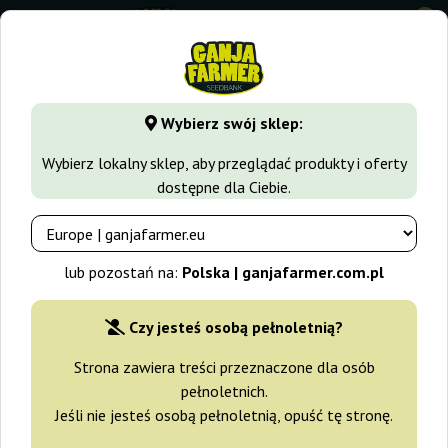
0
GanjaFarmer.com.pl
Blog
Rynek konopny
5 porad jaki
Wybierz swój sklep:
Blog Ganja Farmer
Wybierz lokalny sklep, aby przeglądać produkty i oferty
dostępne dla Ciebie.
5 porad jaki sklep z nasionami
konopi wybrać!
lub pozostań na:
Polska | ganjafarmer.com.pl
2021-11-18
Czy jesteś osobą pełnoletnią?
Jak wybrać sklep z nasionami konopi?
Strona zawiera treści przeznaczone dla osób
Decydując się na rozpoczęcie kolekcji nasion konopi, warto
pełnoletnich.
wiedzieć, na co zwrócić uwagę przy wyborze sklepu. Poniżej
Jeśli nie jesteś osobą pełnoletnią, opuść tę stronę.
przedstawiamy najważniejsze elementy, które powinien
spełniać dobry sklep.