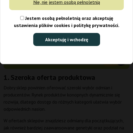
Nie, nie jestem osobą pełnoletnią
Jestem osobą pełnoletnią oraz akceptuję
ustawienia plików cookies i politykę prywatności.
Akceptuję i wchodzę
1. Szeroka oferta produktowa
Dobry sklep powinien oferować szeroki wybór odmian i
producentów. Rynek produktów konopnych dynamicznie się
rozwija, dlatego dostęp do różnych kategorii ułatwia wybór
odpowiednich nasion.
W ofertach sklepów znajdziesz odmiany dla początkujących,
jak również bardziej zaawansowane genetyki oraz podział na