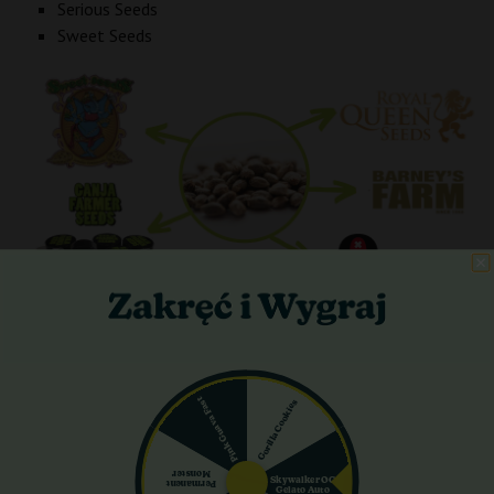
Serious Seeds
Sweet Seeds
4. Szybka realizacja zamówienia
Sprawna obsługa i szybka wysyłka to kluczowe elementy
dobrego sklepu. Warto wybierać sprzedawców oferujących
Pink Guava Fast
Gorilla Cookies
realizację zamówienia w ciągu 24 godzin.
Monster
Skywalker OG
Permanent
Gelato Auto