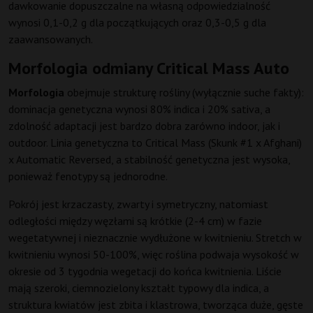
dawkowanie dopuszczalne na własną odpowiedzialność
wynosi 0,1-0,2 g dla początkujących oraz 0,3-0,5 g dla
zaawansowanych.
Morfologia odmiany Critical Mass Auto
Morfologia
obejmuje strukturę rośliny (wyłącznie suche fakty):
dominacja genetyczna wynosi 80% indica i 20% sativa, a
zdolność adaptacji jest bardzo dobra zarówno indoor, jak i
outdoor. Linia genetyczna to Critical Mass (Skunk #1 x Afghani)
x Automatic Reversed, a stabilność genetyczna jest wysoka,
ponieważ fenotypy są jednorodne.
Pokrój jest krzaczasty, zwarty i symetryczny, natomiast
odległości między węzłami są krótkie (2-4 cm) w fazie
wegetatywnej i nieznacznie wydłużone w kwitnieniu. Stretch w
kwitnieniu wynosi 50-100%, więc roślina podwaja wysokość w
okresie od 3 tygodnia wegetacji do końca kwitnienia. Liście
mają szeroki, ciemnozielony kształt typowy dla indica, a
struktura kwiatów jest zbita i klastrowa, tworząca duże, gęste