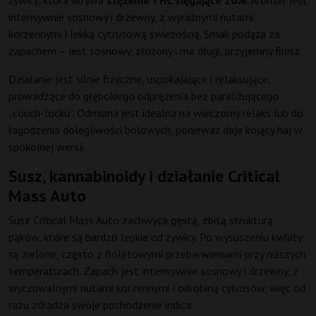
żywicy, która skrywa
stężenie THC sięgające 20%
. Aromat jest
intensywnie sosnowy i drzewny, z wyraźnymi nutami
korzennymi i lekką cytrusową świeżością. Smak podąża za
zapachem – jest sosnowy, złożony i ma długi, przyjemny finisz.
Działanie jest silnie fizyczne, uspokajające i relaksujące,
prowadzące do głębokiego odprężenia bez paraliżującego
„couch-locku”. Odmiana jest idealna na wieczorny relaks lub do
łagodzenia dolegliwości bólowych, ponieważ daje kojący haj w
spokojnej wersji.
Susz, kannabinoidy i działanie Critical
Mass Auto
Susz Critical Mass Auto zachwyca gęstą, zbitą strukturą
pąków, które są bardzo lepkie od żywicy. Po wysuszeniu kwiaty
są zielone, często z fioletowymi przebarwieniami przy niższych
temperaturach. Zapach jest intensywnie sosnowy i drzewny, z
wyczuwalnymi nutami korzennymi i odrobiną cytrusów, więc od
razu zdradza swoje pochodzenie indica.