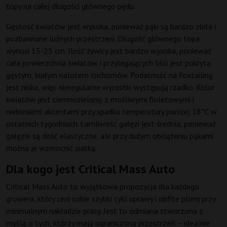
topy na całej długości głównego pędu.
Gęstość kwiatów jest wysoka, ponieważ pąki są bardzo zbite i
pozbawione luźnych przestrzeni. Długość głównego topa
wynosi 15-25 cm. Ilość żywicy jest bardzo wysoka, ponieważ
cała powierzchnia kwiatów i przylegających liści jest pokryta
gęstym, białym nalotem trichomów. Podatność na foxtailing
jest niska, więc nieregularne wyrostki występują rzadko. Kolor
kwiatów jest ciemnozielony, z możliwymi fioletowymi i
niebieskimi akcentami przy spadku temperatury poniżej 18°C w
ostatnich tygodniach. Łamliwość gałęzi jest średnia, ponieważ
gałęzie są dość elastyczne, ale przy dużym obciążeniu pąkami
można je wzmocnić siatką.
Dla kogo jest Critical Mass Auto
Critical Mass Auto to wyjątkowa propozycja dla każdego
growera, który ceni sobie szybki cykl uprawy i obfite plony przy
minimalnym nakładzie pracy. Jest to odmiana stworzona z
myślą o tych, którzy mają ograniczoną przestrzeń – idealnie