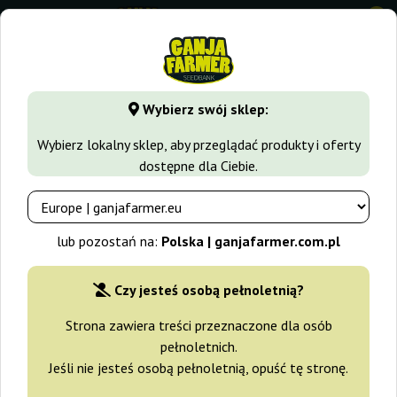
0
GanjaFarmer.com.pl
Rodzaje Nasion Marihuany
Nasiona 
Wybierz swój sklep:
Critical Mass Auto Ganja Farmer
Wybierz lokalny sklep, aby przeglądać produkty i oferty
dostępne dla Ciebie.
-30%
+gratisy
lub pozostań na:
Polska | ganjafarmer.com.pl
Czy jesteś osobą pełnoletnią?
Strona zawiera treści przeznaczone dla osób
pełnoletnich.
Jeśli nie jesteś osobą pełnoletnią, opuść tę stronę.