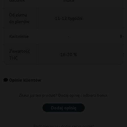
Gatunek
Indica
Od ziarna
11-12 tygodni
do plonów
Kwitnienie
-
8-9
Zawartość
16-20 %
1
THC
Opinie klientów
Znasz już ten produkt? Dodaj opinię i odbierz bonus.
Dodaj opinię
Bądź pierwszy i dodaj swoją opinię!