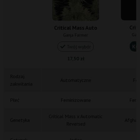
Crit
Critical Mass Auto
Gan
Ganja Farmer
Ku
Twój wybór
17,50 zł
1
Rodzaj
Automatyczne
Fot
zakwitania
Płeć
Feminizowane
Femi
Critical Mass x Automatic
Genetyka
Afghani
Reversed