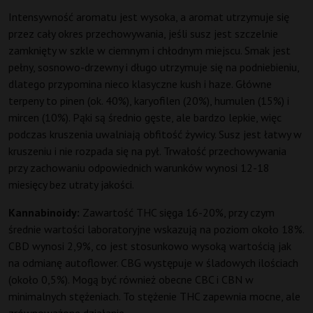
Intensywność aromatu jest wysoka, a aromat utrzymuje się
przez cały okres przechowywania, jeśli susz jest szczelnie
zamknięty w szkle w ciemnym i chłodnym miejscu. Smak jest
pełny, sosnowo-drzewny i długo utrzymuje się na podniebieniu,
dlatego przypomina nieco klasyczne kush i haze. Główne
terpeny to pinen (ok. 40%), karyofilen (20%), humulen (15%) i
mircen (10%). Pąki są średnio gęste, ale bardzo lepkie, więc
podczas kruszenia uwalniają obfitość żywicy. Susz jest łatwy w
kruszeniu i nie rozpada się na pył. Trwałość przechowywania
przy zachowaniu odpowiednich warunków wynosi 12-18
miesięcy bez utraty jakości.
Kannabinoidy:
Zawartość THC sięga 16-20%, przy czym
średnie wartości laboratoryjne wskazują na poziom około 18%.
CBD wynosi 2,9%, co jest stosunkowo wysoką wartością jak
na odmianę autoflower. CBG występuje w śladowych ilościach
(około 0,5%). Mogą być również obecne CBC i CBN w
minimalnych stężeniach. To stężenie THC zapewnia mocne, ale