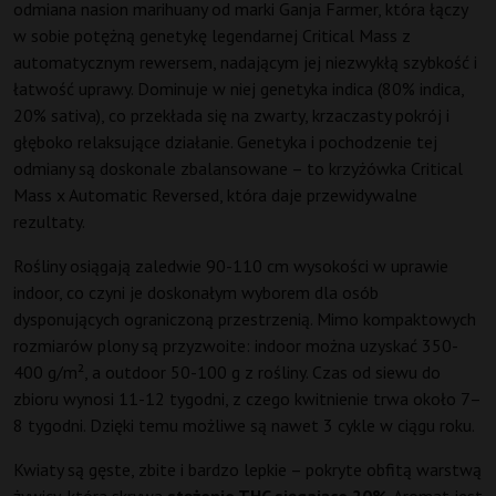
odmiana nasion marihuany od marki Ganja Farmer, która łączy
w sobie potężną genetykę legendarnej Critical Mass z
automatycznym rewersem, nadającym jej niezwykłą szybkość i
łatwość uprawy. Dominuje w niej genetyka indica (80% indica,
20% sativa), co przekłada się na zwarty, krzaczasty pokrój i
głęboko relaksujące działanie. Genetyka i pochodzenie tej
odmiany są doskonale zbalansowane – to krzyżówka Critical
Mass x Automatic Reversed, która daje przewidywalne
rezultaty.
Rośliny osiągają zaledwie 90-110 cm wysokości w uprawie
indoor, co czyni je doskonałym wyborem dla osób
dysponujących ograniczoną przestrzenią. Mimo kompaktowych
rozmiarów plony są przyzwoite: indoor można uzyskać 350-
400 g/m², a outdoor 50-100 g z rośliny. Czas od siewu do
zbioru wynosi 11-12 tygodni, z czego kwitnienie trwa około 7–
8 tygodni. Dzięki temu możliwe są nawet 3 cykle w ciągu roku.
Kwiaty są gęste, zbite i bardzo lepkie – pokryte obfitą warstwą