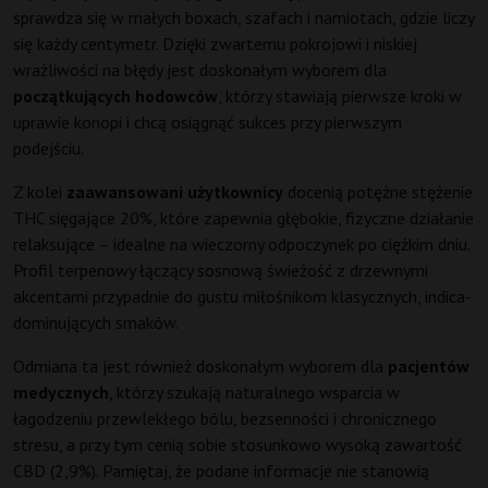
sprawdza się w małych boxach, szafach i namiotach, gdzie liczy
się każdy centymetr. Dzięki zwartemu pokrojowi i niskiej
wrażliwości na błędy jest doskonałym wyborem dla
początkujących hodowców
, którzy stawiają pierwsze kroki w
uprawie konopi i chcą osiągnąć sukces przy pierwszym
podejściu.
Z kolei
zaawansowani użytkownicy
docenią potężne stężenie
THC sięgające 20%, które zapewnia głębokie, fizyczne działanie
relaksujące – idealne na wieczorny odpoczynek po ciężkim dniu.
Profil terpenowy łączący sosnową świeżość z drzewnymi
akcentami przypadnie do gustu miłośnikom klasycznych, indica-
dominujących smaków.
Odmiana ta jest również doskonałym wyborem dla
pacjentów
medycznych
, którzy szukają naturalnego wsparcia w
łagodzeniu przewlekłego bólu, bezsenności i chronicznego
stresu, a przy tym cenią sobie stosunkowo wysoką zawartość
CBD (2,9%). Pamiętaj, że podane informacje nie stanowią