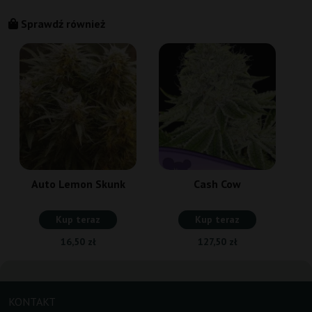
Sprawdź również
Auto Lemon Skunk
Cash Cow
Kup teraz
Kup teraz
16,50 zł
127,50 zł
KONTAKT