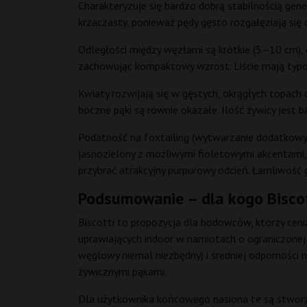
Charakteryzuje się bardzo dobrą stabilnością gene
krzaczasty, ponieważ pędy gęsto rozgałęziają się 
Odległości między węzłami są krótkie (5–10 cm), 
zachowując kompaktowy wzrost. Liście mają typow
Kwiaty rozwijają się w gęstych, okrągłych topach 
boczne pąki są równie okazałe. Ilość żywicy jest b
Podatność na foxtailing (wytwarzanie dodatkowych
jasnozielony z możliwymi fioletowymi akcentami, s
przybrać atrakcyjny purpurowy odcień. Łamliwość 
Podsumowanie – dla kogo Bisco
Biscotti to propozycja dla hodowców, którzy ceni
uprawiających indoor w namiotach o ograniczonej 
węglowy niemal niezbędny) i średniej odporności na
żywicznymi pąkami.
Dla użytkownika końcowego nasiona te są stworzo