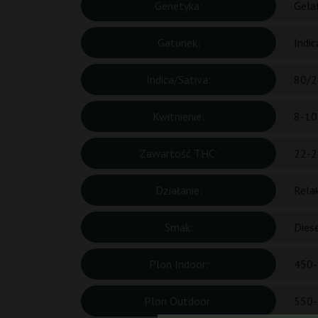
Genetyka:
Gela
Gatunek:
Indic
Indica/Sativa:
80/2
Kwitnienie:
8-10
Zawartość THC:
22-2
Działanie:
Rela
Smak:
Dies
Plon Indoor:
450-
Plon Outdoor:
550-