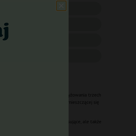
a / 20% Sativa). Powstały ze skrzyżowania trzech
oślinę o wysokiej zawartości
THC
, mieszczącej się
ym finiszem. Działanie jest relaksujące, ale także
sesji.