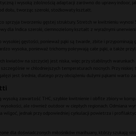
tyczną i wysoką zdolnością adaptacji zarówno do uprawy indoor, jak 
od dołu, tworząc szeroki, stożkowaty kształt.
co sprzyja tworzeniu gęstej struktury. Stretch w kwitnieniu wynosi
y dla Indica szeroki, ciemnozielony kształt z wyraźnymi unerwieni
o wysokiej gęstości, ponieważ pąki są twarde, zbite i przypominaj
ardzo wysoka, ponieważ trichomy pokrywają całe pąki, a także przyle
 kwiatów na szczycie) jest niska, więc przy stabilnych warunkach
zczególnie w chłodniejszych temperaturach nocnych. Przy niskiej t
gałęzi jest średnia, dlatego przy obciążeniu dużymi pąkami warto 
tti
ą wysoką zawartość THC, szybkie kwitnienie i obfite zbiory w komp
wysokości, ale również outdoor w ciepłych regionach. Odmiana wyma
 wilgoć, jednak przy odpowiedniej cyrkulacji powietrza i profilakty
ne dla doświadczonych miłośników marihuany, którzy szukają siln