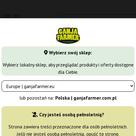
5 200 780
om.pl
Seedbanki
Odmiany marihuany
Growkity
Więcej
Wybierz swój sklep:
y
Gelato
Biscotti
Wybierz lokalny sklep, aby przeglądać produkty i oferty dostępne
dla Ciebie.
Producent nasion:
Ganja Farmer
lub pozostań na:
Polska | ganjafarmer.com.pl
Oryginalne opakowanie:
Czy jesteś osobą pełnoletnią?
1 nasiono
23
Strona zawiera treści przeznaczone dla osób pełnoletnich.
Jeśli nie jesteś osobą pełnoletnią, opuść tę stronę.
Wysyłka 24h
30% T