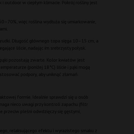
i outdoor w ciepłym klimacie. Pokrój rośliny jest
 50–70%, więc roślina wydłuża się umiarkowanie,
ami.
ą grudki. Długość głównego topa sięga 10–15 cm, a
gające liście, nadając im srebrzysty połysk.
 pąki pozostają zwarte. Kolor kwiatów jest
emperaturze (poniżej 18°C) liście i pąki mogą
zastosować podpory, aby uniknąć złamań.
aktowej formie. Idealnie sprawdzi się u osób
ga nieco uwagi przy kontroli zapachu (filtr
ce przeciw pleśni odwdzięczy się gęstymi,
ego, relaksującego efektu i wyrazistego smaku z