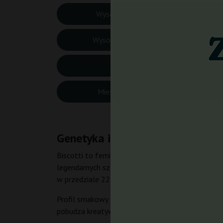
Wysokość Indoor:
80-1
Wysokość Outdoor:
140-
CBD:
Bardz
Miesiąc zbiorów:
Paźd
Genetyka i charakterystyka Bisc
Biscotti to feminizowane nasiona konopi fotoper
legendarnych szczepów: Gelato #25, Girl Scout Co
w przedziale 22–25%.
Profil smakowy obejmuje deserową słodycz wanilii 
pobudza kreatywność, polepsza nastrój i wywołuje