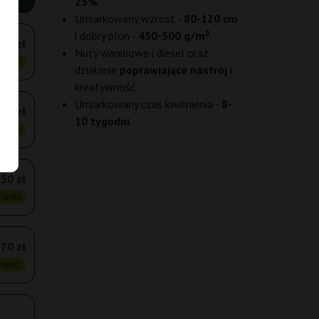
25%
.
Umiarkowany wzrost -
80-120 cm
i dobry plon -
450-500 g/m²
.
,60 zł
Nuty waniliowe i diesel oraz
ANIEJ
działanie
poprawiające nastrój
i
kreatywność.
Umiarkowany czas kwitnienia -
8-
,80 zł
10 tygodni
.
ANIEJ
50 zł
ANIEJ
,70 zł
ANIEJ