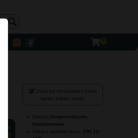
0
Znasz już ten produkt? Dodaj
opinię i odbierz bonus.
Nasiona
fotoperiodyczne,
feminizowane
.
,80 zł
Indica o wysokiej mocy -
THC 22-
ANIEJ