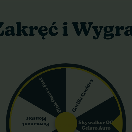
20 cm
180 cm
o niski
ziernik (Południowa Europa)
Pink Guava Fast
otti
Gorilla Cookies
iodycznych o genetyce zdominowanej przez Indica (około 80% Indic
okies oraz South Florida OG. Każde nasiono łączy te geny, dając r
i ciasteczek, która jest przełamana nutami miodu i diesla, z ziemist
Monster
Skywalker OG
Permanent
 szczęście – idealnie pasuje do wieczornego relaksu lub twórczych 
Gelato Auto