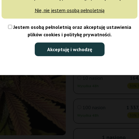
Nie, nie jestem osobą pełnoletnią
3 nasiona
61
Jestem osobą pełnoletnią oraz akceptuję ustawienia
Wysyłka 24h
30% T
plików cookies i politykę prywatności.
5 nasion
93
Akceptuję i wchodzę
Wysyłka 24h
30% T
10 nasion
164,
Wysyłka 48h
30% T
100 nasion
1 337
Wysyłka 48h
30% T
1 nasiono