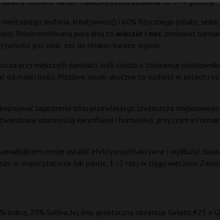
 to idealny moment na sen. Całkowity czas działania to 3–4 godziny.
mentalnego (euforia, kreatywność) i 60% fizycznego (relaks, sedacja
chies). Rekomendowana pora dnia to
wieczór i noc
, ponieważ odmia
tywności jest niski, zaś do relaksu bardzo wysoki.
szcza przy większych dawkach. Jeśli chodzi o tolerancję użytkownik
 od małej ilości. Możliwe skutki uboczne to suchość w ustach i o
ejmować łagodzenie bólu przewlekłego (zwłaszcza mięśniowego i
potwierdzone obecnością karyofilenu i humulenu), przy czym informa
 kannabidiolem może osłabić efekty psychoaktywne i wydłużyć dzia
u w waporyzatorze lub jointie, 1–2 razy w ciągu wieczoru. Zawsze
% Indica, 20% Sativa. Jej linia genetyczna obejmuje Gelato #25 x G