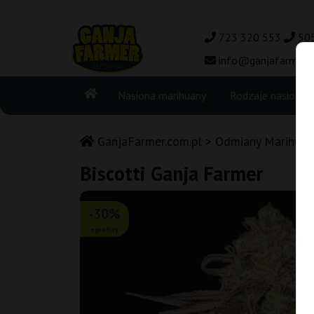
723 320 553
50
info@ganjafarmer.c
Nasiona marihuany
Rodzaje nasion
GanjaFarmer.com.pl
Odmiany Marihuan
Biscotti Ganja Farmer
-30%
+gratisy