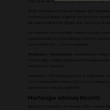
ciało staje się ciężkie, a myśli są spokojne, więc
Profil mentalny vs fizyczny zakłada 40% działania 
Koncentracja spada, a apetyt wzrasta (tzw. mun
lub odpoczynkiem po ciężkim dniu. Potencjał do ak
Po działaniu może wystąpić senność (crash), zwła
zaawansowanych, a początkujący powinni zaczynać
osób wrażliwych – uczucie niepokoju.
Medyczne / funkcjonalne
zastosowania mogą ob
stresu i lęku, a także działanie przeciwzapalne (
konsultacji z lekarzem.
Interakcja z CBD polega na tym, że połączenie z
celów medycznych wynosi 0,05–0,2 g suchego susz
obserwować reakcję organizmu.
Morfologia odmiany Biscotti
Biscotti to hybryda z dominacją Indica – około 80