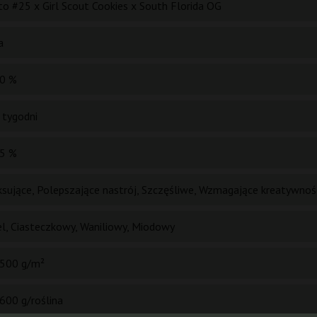
to #25 x Girl Scout Cookies x South Florida OG
a
0 %
 tygodni
5 %
ksujące, Polepszające nastrój, Szczęśliwe, Wzmagające kreatywnoś
el, Ciasteczkowy, Waniliowy, Miodowy
500 g/m²
600 g/roślina