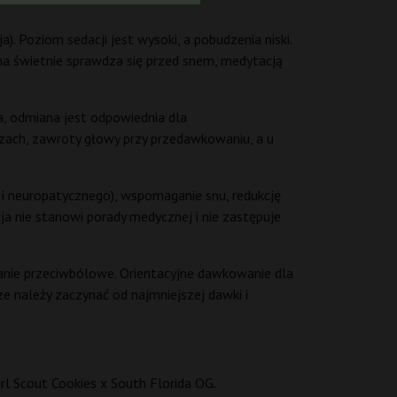
). Poziom sedacji jest wysoki, a pobudzenia niski.
na świetnie sprawdza się przed snem, medytacją
a, odmiana jest odpowiednia dla
czach, zawroty głowy przy przedawkowaniu, a u
 neuropatycznego), wspomaganie snu, redukcję
cja nie stanowi porady medycznej i nie zastępuje
łanie przeciwbólowe. Orientacyjne dawkowanie dla
 należy zaczynać od najmniejszej dawki i
irl Scout Cookies x South Florida OG.