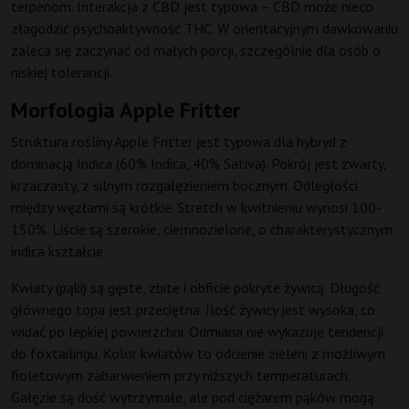
terpenom. Interakcja z CBD jest typowa – CBD może nieco
złagodzić psychoaktywność THC. W orientacyjnym dawkowaniu
zaleca się zaczynać od małych porcji, szczególnie dla osób o
niskiej tolerancji.
Morfologia Apple Fritter
Struktura rośliny Apple Fritter jest typowa dla hybryd z
dominacją Indica (60% Indica, 40% Sativa). Pokrój jest zwarty,
krzaczasty, z silnym rozgałęzieniem bocznym. Odległości
między węzłami są krótkie. Stretch w kwitnieniu wynosi 100-
150%. Liście są szerokie, ciemnozielone, o charakterystycznym
indica kształcie.
Kwiaty (pąki) są gęste, zbite i obficie pokryte żywicą. Długość
głównego topa jest przeciętna. Ilość żywicy jest wysoka, co
widać po lepkiej powierzchni. Odmiana nie wykazuje tendencji
do foxtailingu. Kolor kwiatów to odcienie zieleni z możliwym
fioletowym zabarwieniem przy niższych temperaturach.
Gałęzie są dość wytrzymałe, ale pod ciężarem pąków mogą