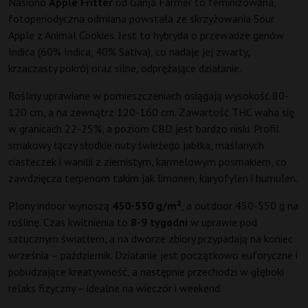
Nasiono
Apple Fritter
od Ganja Farmer to feminizowana,
fotoperiodyczna odmiana powstała ze skrzyżowania Sour
Apple z Animal Cookies. Jest to hybryda o przewadze genów
Indica (60% Indica, 40% Sativa), co nadaje jej zwarty,
krzaczasty pokrój oraz silne, odprężające działanie.
Rośliny uprawiane w pomieszczeniach osiągają wysokość 80-
120 cm, a na zewnątrz 120-160 cm. Zawartość THC waha się
w granicach 22-25%, a poziom CBD jest bardzo niski. Profil
smakowy łączy słodkie nuty świeżego jabłka, maślanych
ciasteczek i wanilii z ziemistym, karmelowym posmakiem, co
zawdzięcza terpenom takim jak limonen, karyofylen i humulen.
Plony indoor wynoszą
450-550 g/m²
, a outdoor 450-550 g na
roślinę. Czas kwitnienia to
8-9 tygodni
w uprawie pod
sztucznym światłem, a na dworze zbiory przypadają na koniec
września – październik. Działanie jest początkowo euforyczne i
pobudzające kreatywność, a następnie przechodzi w głęboki
relaks fizyczny – idealne na wieczór i weekend.