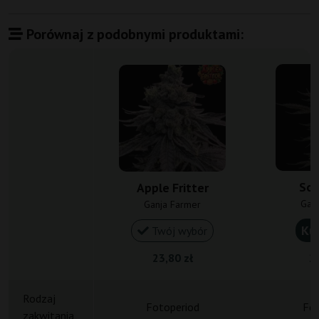
Porównaj z podobnymi produktami:
Sou
Apple Fritter
Gan
Ganja Farmer
Ku
Twój wybór
23,80 zł
23
Rodzaj
Fotoperiod
Fot
zakwitania