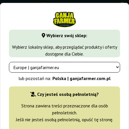
0
GanjaFarmer.com.pl
Rodzaje Nasion Marihuany
Nasiona 
Wybierz swój sklep:
Apple Fritter Ganja Farmer
Wybierz lokalny sklep, aby przeglądać produkty i oferty
dostępne dla Ciebie.
-30%
+gratisy
lub pozostań na:
Polska | ganjafarmer.com.pl
Czy jesteś osobą pełnoletnią?
Strona zawiera treści przeznaczone dla osób
pełnoletnich.
Jeśli nie jesteś osobą pełnoletnią, opuść tę stronę.