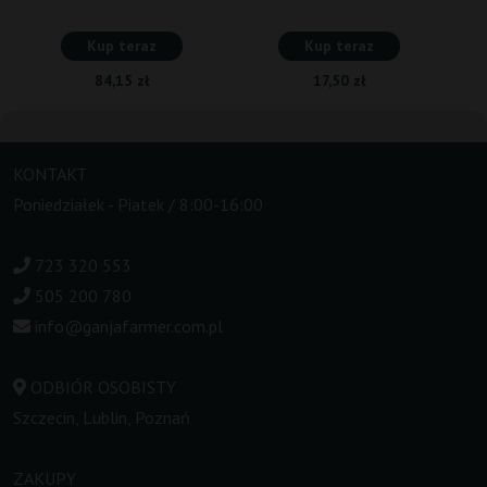
Kup teraz
Kup teraz
84,15 zł
17,50 zł
KONTAKT
Poniedziałek - Piatek / 8:00-16:00
723 320 553
505 200 780
info@ganjafarmer.com.pl
ODBIÓR OSOBISTY
Szczecin, Lublin, Poznań
ZAKUPY