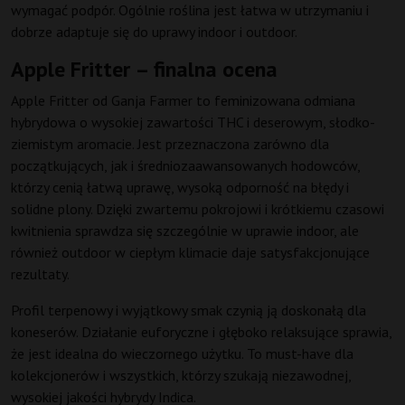
wymagać podpór. Ogólnie roślina jest łatwa w utrzymaniu i
dobrze adaptuje się do uprawy indoor i outdoor.
Apple Fritter – finalna ocena
Apple Fritter od Ganja Farmer to feminizowana odmiana
hybrydowa o wysokiej zawartości THC i deserowym, słodko-
ziemistym aromacie. Jest przeznaczona zarówno dla
początkujących, jak i średniozaawansowanych hodowców,
którzy cenią łatwą uprawę, wysoką odporność na błędy i
solidne plony. Dzięki zwartemu pokrojowi i krótkiemu czasowi
kwitnienia sprawdza się szczególnie w uprawie indoor, ale
również outdoor w ciepłym klimacie daje satysfakcjonujące
rezultaty.
Profil terpenowy i wyjątkowy smak czynią ją doskonałą dla
koneserów. Działanie euforyczne i głęboko relaksujące sprawia,
że jest idealna do wieczornego użytku. To must-have dla
kolekcjonerów i wszystkich, którzy szukają niezawodnej,
wysokiej jakości hybrydy Indica.