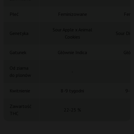
Płeć
Feminizowane
Femi
Sour Apple x Animal
Genetyka
Sour Die
Cookies
Gatunek
Głównie Indica
Główn
Od ziarna
-
do plonów
Kwitnienie
8-9 tygodni
9-10
Zawartość
22-25 %
THC