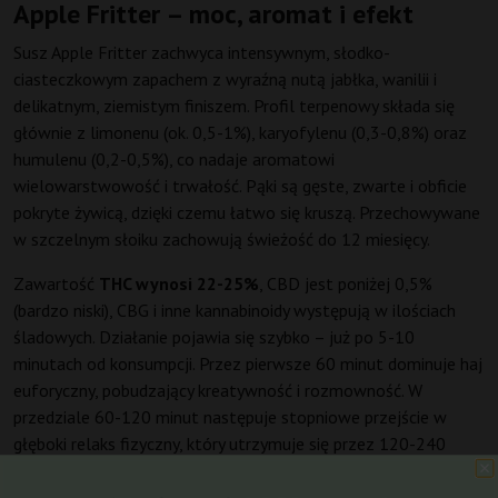
Apple Fritter – moc, aromat i efekt
Susz Apple Fritter zachwyca intensywnym, słodko-
ciasteczkowym zapachem z wyraźną nutą jabłka, wanilii i
delikatnym, ziemistym finiszem. Profil terpenowy składa się
głównie z limonenu (ok. 0,5-1%), karyofylenu (0,3-0,8%) oraz
humulenu (0,2-0,5%), co nadaje aromatowi
wielowarstwowość i trwałość. Pąki są gęste, zwarte i obficie
pokryte żywicą, dzięki czemu łatwo się kruszą. Przechowywane
w szczelnym słoiku zachowują świeżość do 12 miesięcy.
Zawartość
THC wynosi 22-25%
, CBD jest poniżej 0,5%
(bardzo niski), CBG i inne kannabinoidy występują w ilościach
śladowych. Działanie pojawia się szybko – już po 5-10
minutach od konsumpcji. Przez pierwsze 60 minut dominuje haj
euforyczny, pobudzający kreatywność i rozmowność. W
przedziale 60-120 minut następuje stopniowe przejście w
głęboki relaks fizyczny, który utrzymuje się przez 120-240
minut.