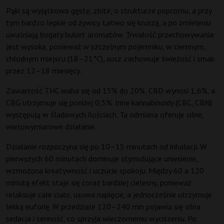
Pąki są wyjątkowo gęste, zbite, o strukturze popcornu, a przy
tym bardzo lepkie od żywicy. Łatwo się kruszą, a po zmieleniu
uwalniają bogaty bukiet aromatów. Trwałość przechowywania
jest wysoka, ponieważ w szczelnym pojemniku, w ciemnym,
chłodnym miejscu (18–21°C), susz zachowuje świeżość i smak
przez 12–18 miesięcy.
Zawartość THC waha się od 15% do 20%, CBD wynosi 1,6%, a
CBG utrzymuje się poniżej 0,5%. Inne kannabinoidy (CBC, CBN)
występują w śladowych ilościach. Ta odmiana oferuje silne,
wielowymiarowe działanie.
Działanie rozpoczyna się po 10–15 minutach od inhalacji. W
pierwszych 60 minutach dominuje stymulujące uniesienie,
wzmożona kreatywność i uczucie spokoju. Między 60 a 120
minutą efekt staje się coraz bardziej cielesny, ponieważ
relaksuje całe ciało, usuwa napięcie, a jednocześnie utrzymuje
lekką euforię. W przedziale 120–240 min pojawia się silna
sedacja i senność, co sprzyja wieczornemu wyciszeniu. Po