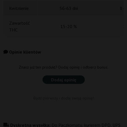
Kwitnienie
56-63 dni
8-9
Zawartość
15-20 %
1
THC
Opinie klientów
Znasz już ten produkt? Dodaj opinię i odbierz bonus.
Dodaj opinię
Bądź pierwszy i dodaj swoją opinię!
Dyskretna wysyłka:
Do Paczkomatu, kurierem DPD, UPS