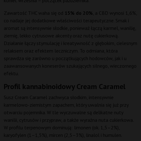
koniec września – początek października.
Zawartość THC waha się od
15% do 20%
, a CBD wynosi 1,6%,
co nadaje jej dodatkowe właściwości terapeutyczne. Smak i
aromat są intensywnie słodkie, ponieważ łączą karmel, wanilię,
ziemię, lekko cytrusowe akcenty oraz nutę cukierkową.
Działanie łączy stymulację i kreatywność z głębokim, cielesnym
relaksem oraz efektem leczniczym. To odmiana, która
sprawdza się zarówno u początkujących hodowców, jak i u
zaawansowanych koneserów szukających silnego, wieczornego
efektu.
Profil kannabinoidowy Cream Caramel
Susz Cream Caramel zachwyca słodkim, intensywnie
karmelowo-ziemistym zapachem, który uwalnia się już przy
otwarciu pojemnika. W tle wyczuwalne są delikatne nuty
wanilii, cytrusów i przypraw, a także wyraźna nuta cukierkowa.
W profilu terpenowym dominują: limonen (ok. 1,5–2%),
karyofylen (1–1,5%), mircen (2,5–3%), linalol i humulen.