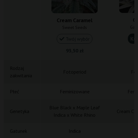
C
Cream Caramel
Gan
Sweet Seeds
Ku
Twój wybór
93,50 zł
1
Rodzaj
Fotoperiod
Fot
zakwitania
Płeć
Feminizowane
Femi
Blue Black x Maple Leaf
Genetyka
Cream Car
Indica x White Rhino
Gatunek
Indica