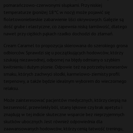
pomarańczowo-czerwonymi słupkami. Przy niskiej
temperaturze (poniżej 18°C w nocy) może pojawić się
fioletowoniebieskie zabarwienie liści okrywowych. Gałęzie są
dość grube i elastyczne, co zapewnia niską łamliwość, dlatego
nawet przy ciężkich pąkach rzadko dochodzi do złamań.
Cream Caramel to propozycja skierowana do szerokiego grona
odbiorców. Sprawdzi się u początkujących hodowców, którzy
szukają niezawodnej, odpornej na błędy odmiany o szybkim
kwitnieniu i dużym plonie. Odpowie też na potrzeby koneserów
smaku, których zachwyci słodki, karmelowo-ziemisty profil
terpenowy, a także będzie idealnym wyborem do wieczornego
relaksu.
Może zainteresować pacjentów medycznych, którzy cierpią na
bezsenność, przewlekły ból, stany lękowe czy brak apetytu i
znajdują w tej indicie skuteczne wsparcie bez nieprzyjemnych
skutków ubocznych. Jest również odpowiednia dla
zaawansowanych hodowców, którzy cenią łatwość treningu,