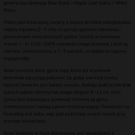
genetyczna obejmuje Blue Black × Maple Leaf Indica × White
Rhino.
Pokrój jest krzaczasty, zwarty, z bardzo krótkimi odległościami
między węzłami (3–5 cm), co sprzyja gęstemu ulistnieniu i
powstawaniu wielu bocznych pędów. Stretch w kwitnieniu
wynosi 2–3× (100–200% wysokości wegetatywnej). Liście są
szerokie, ciemnozielone, o 7–9 palcach, co nadaje im typowy
wygląd indiki.
Kwiaty tworzą zbite, gęste topy, które już w połowie
kwitnienia zaczynają pokrywać się grubą warstwą żywicy.
Gęstość kwiatów jest bardzo wysoka, dlatego praktycznie brak
luźnych pąków. Główny top osiąga długość 8–12 cm. Ilość
żywicy jest imponująca, ponieważ trichomy są gęsto
rozmieszczone i nadają pąkom mrożony wygląd. Podatność na
foxtailing jest niska, więc pąki pozostają zwarte nawet przy
mocnym oświetleniu.
Kolor kwiatów w fazie dojrzewania jest jasnozielony z