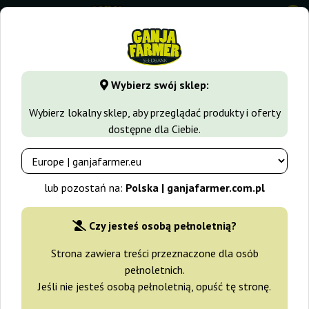
0
GanjaFarmer.com.pl
Rodzaje Nasion Marihuany
Nasiona I
Wybierz swój sklep:
Cream Caramel Sweet Seeds
Wybierz lokalny sklep, aby przeglądać produkty i oferty
dostępne dla Ciebie.
-15%
+gratisy
lub pozostań na:
Polska | ganjafarmer.com.pl
Czy jesteś osobą pełnoletnią?
Strona zawiera treści przeznaczone dla osób
pełnoletnich.
Jeśli nie jesteś osobą pełnoletnią, opuść tę stronę.