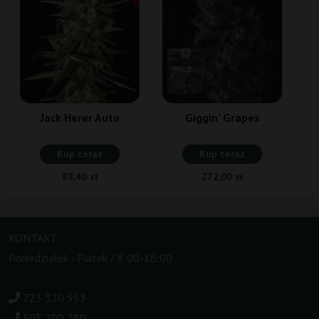
Jack Herer Auto
Giggin' Grapes
Kup teraz
Kup teraz
88,40 zł
272,00 zł
KONTAKT
Poniedziałek - Piatek / 8:00-16:00
723 320 553
505 200 780