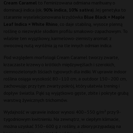
Cream Caramel
to feminizowana odmiana marihuany o
dominacji indica (ok.
90% indica, 10% sativa
). Jej genetyka to
starannie wyselekcjonowana krzyżówka
Blue Black × Maple
Leaf Indica × White Rhino
, co daje stabilną, wysoce plenną
roślinę o niezwykle słodkim profilu smakowo-zapachowym. To
właśnie ten wyjątkowy, karmelowo-ziemisty aromat z
owocową nutą wyróżnia ją na tle innych odmian indica.
Pod względem morfologii Cream Caramel tworzy zwarte,
krzaczaste krzewy o krótkich międzywęźlach i szerokich,
ciemnozielonych liściach typowych dla indiki. W uprawie indoor
roślina osiąga wysokość 80–110 cm, a outdoor 150–200 cm,
zachowując przy tym zwarty pokrój, który ułatwia trening i
dopływ światła. Pąki są wyjątkowo gęste, zbite i pokryte grubą
warstwą żywicznych trichomów.
Wydajność w uprawie indoor wynosi 400–550 g/m² przy 9-
tygodniowym kwitnieniu. Na zewnątrz, w ciepłym klimacie,
można uzyskać 350–600 g z rośliny, a zbiory przypadają na