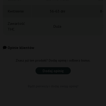
Kwitnienie
56-63 dni
8-9
Zawartość
Duża
1
THC
Opinie klientów
Znasz już ten produkt? Dodaj opinię i odbierz bonus.
Dodaj opinię
Bądź pierwszy i dodaj swoją opinię!