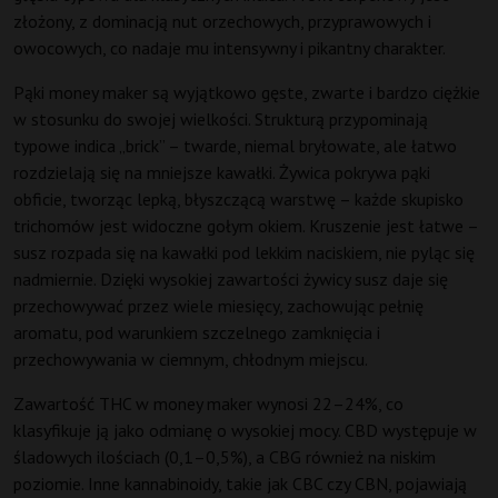
złożony, z dominacją nut orzechowych, przyprawowych i
owocowych, co nadaje mu intensywny i pikantny charakter.
Pąki money maker są wyjątkowo gęste, zwarte i bardzo ciężkie
w stosunku do swojej wielkości. Strukturą przypominają
typowe indica „brick” – twarde, niemal bryłowate, ale łatwo
rozdzielają się na mniejsze kawałki. Żywica pokrywa pąki
obficie, tworząc lepką, błyszczącą warstwę – każde skupisko
trichomów jest widoczne gołym okiem. Kruszenie jest łatwe –
susz rozpada się na kawałki pod lekkim naciskiem, nie pyląc się
nadmiernie. Dzięki wysokiej zawartości żywicy susz daje się
przechowywać przez wiele miesięcy, zachowując pełnię
aromatu, pod warunkiem szczelnego zamknięcia i
przechowywania w ciemnym, chłodnym miejscu.
Zawartość THC w money maker wynosi 22–24%, co
klasyfikuje ją jako odmianę o wysokiej mocy. CBD występuje w
śladowych ilościach (0,1–0,5%), a CBG również na niskim
poziomie. Inne kannabinoidy, takie jak CBC czy CBN, pojawiają