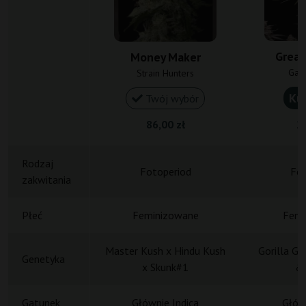
Grea
Money Maker
Gan
Strain Hunters
Ku
Twój wybór
86,00 zł
20
Rodzaj
Fotoperiod
Fot
zakwitania
Płeć
Feminizowane
Femi
Master Kush x Hindu Kush
Gorilla Gl
Genetyka
x Skunk#1
&
Gatunek
Głównie Indica
Główn