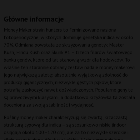
Główne informacje
Money Maker strain hunters to feminizowane nasiona
fotoperiodyczne, w których dominuje genetyka indica w około
70%. Odmiana powstała ze skrzyżowania genetyk Master
Kush, Hindu Kush oraz Skunk #1 – trzech filarów światowego
banku genów, które od lat stanowią wzór dla hodowców. To
właśnie ten starannie dobrany zestaw nadaje money makerowi
jego największą zaletę: absolutnie wyjątkową zdolność do
produkcji gigantycznych, niezwykle gęstych pąków, które
potrafią zaskoczyć nawet doświadczonych. Popularne geny te
są prawdziwymi klasykami, a dodatkowo krzyżówka ta została
doceniona za swoją stabilność i wydajność.
Rośliny money maker charakteryzują się zwartą, krzaczastą
strukturą typową dla indica – są stosunkowo niskie (indoor
osiągają około 100–120 cm), ale za to niezwykle szerokie i
silnie rozgałęzione. Węzły są krótkie, liście ciemnozielone,