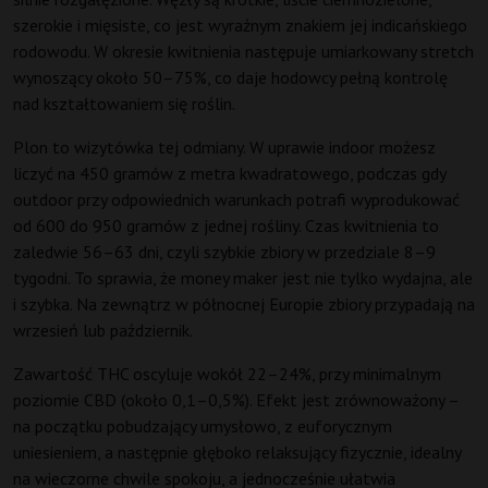
szerokie i mięsiste, co jest wyraźnym znakiem jej indicańskiego
rodowodu. W okresie kwitnienia następuje umiarkowany stretch
wynoszący około 50–75%, co daje hodowcy pełną kontrolę
nad kształtowaniem się roślin.
Plon to wizytówka tej odmiany. W uprawie indoor możesz
liczyć na 450 gramów z metra kwadratowego, podczas gdy
outdoor przy odpowiednich warunkach potrafi wyprodukować
od 600 do 950 gramów z jednej rośliny. Czas kwitnienia to
zaledwie 56–63 dni, czyli szybkie zbiory w przedziale 8–9
tygodni. To sprawia, że money maker jest nie tylko wydajna, ale
i szybka. Na zewnątrz w północnej Europie zbiory przypadają na
wrzesień lub październik.
Zawartość THC oscyluje wokół 22–24%, przy minimalnym
poziomie CBD (około 0,1–0,5%). Efekt jest zrównoważony –
na początku pobudzający umysłowo, z euforycznym
uniesieniem, a następnie głęboko relaksujący fizycznie, idealny
na wieczorne chwile spokoju, a jednocześnie ułatwia