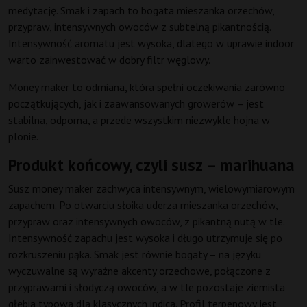
medytację. Smak i zapach to bogata mieszanka orzechów,
przypraw, intensywnych owoców z subtelną pikantnością.
Intensywność aromatu jest wysoka, dlatego w uprawie indoor
warto zainwestować w dobry filtr węglowy.
Money maker to odmiana, która spełni oczekiwania zarówno
początkujących, jak i zaawansowanych growerów – jest
stabilna, odporna, a przede wszystkim niezwykle hojna w
plonie.
Produkt końcowy, czyli susz – marihuana
Susz money maker zachwyca intensywnym, wielowymiarowym
zapachem. Po otwarciu słoika uderza mieszanka orzechów,
przypraw oraz intensywnych owoców, z pikantną nutą w tle.
Intensywność zapachu jest wysoka i długo utrzymuje się po
rozkruszeniu pąka. Smak jest równie bogaty – na języku
wyczuwalne są wyraźne akcenty orzechowe, połączone z
przyprawami i słodyczą owoców, a w tle pozostaje ziemista
głębia typowa dla klasycznych indica. Profil terpenowy jest