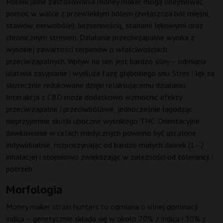
Potencjalne zastosowania money maker mogą obejmować
pomoc w walce z przewlekłym bólem (zwłaszcza ból mięśni,
stawów, nerwobóle), bezsennością, stanami lękowymi oraz
chronicznym stresem. Działanie przeciwzapalne wynika z
wysokiej zawartości terpenów o właściwościach
przeciwzapalnych. Wpływ na sen jest bardzo silny – odmiana
ułatwia zasypianie i wydłuża fazę głębokiego snu. Stres i lęk są
skutecznie redukowane dzięki relaksującemu działaniu.
Interakcja z CBD może dodatkowo wzmocnić efekty
przeciwzapalne i przeciwbólowe, jednocześnie łagodząc
nieprzyjemne skutki uboczne wysokiego THC. Orientacyjne
dawkowanie w celach medycznych powinno być ustalone
indywidualnie, rozpoczynając od bardzo małych dawek (1–2
inhalacje) i stopniowo zwiększając w zależności od tolerancji i
potrzeb.
Morfologia
Money maker strain hunters to odmiana o silnej dominacji
indica – genetycznie składa się w około 70% z indica i 30% z