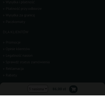
»
Wysyłka i płatność
»
Płatność przy odbiorze
»
Wysyłka za granicę
»
Paczkomaty
DLA KLIENTÓW
»
Promocje
»
Opinie klientów
»
Legalność nasion
»
Sprawdź status zamówienia
»
Reklamacja
»
Rabaty
INFORMACJE
86,00 zł
»
Newsletter
»
Regulamin