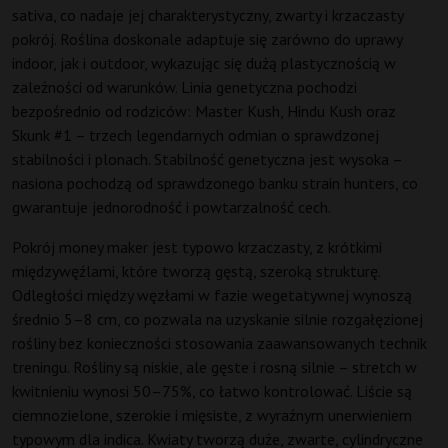
sativa, co nadaje jej charakterystyczny, zwarty i krzaczasty
pokrój. Roślina doskonale adaptuje się zarówno do uprawy
indoor, jak i outdoor, wykazując się dużą plastycznością w
zależności od warunków. Linia genetyczna pochodzi
bezpośrednio od rodziców: Master Kush, Hindu Kush oraz
Skunk #1 – trzech legendarnych odmian o sprawdzonej
stabilności i plonach. Stabilność genetyczna jest wysoka –
nasiona pochodzą od sprawdzonego banku strain hunters, co
gwarantuje jednorodność i powtarzalność cech.
Pokrój money maker jest typowo krzaczasty, z krótkimi
międzywęźlami, które tworzą gęstą, szeroką strukturę.
Odległości między węzłami w fazie wegetatywnej wynoszą
średnio 5–8 cm, co pozwala na uzyskanie silnie rozgałęzionej
rośliny bez konieczności stosowania zaawansowanych technik
treningu. Rośliny są niskie, ale gęste i rosną silnie – stretch w
kwitnieniu wynosi 50–75%, co łatwo kontrolować. Liście są
ciemnozielone, szerokie i mięsiste, z wyraźnym unerwieniem
typowym dla indica. Kwiaty tworzą duże, zwarte, cylindryczne