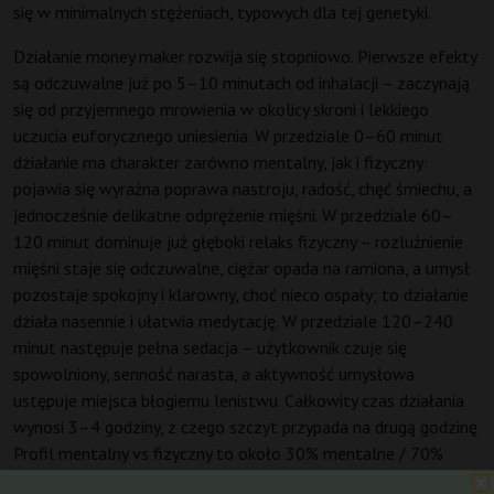
się w minimalnych stężeniach, typowych dla tej genetyki.
Działanie money maker rozwija się stopniowo. Pierwsze efekty
są odczuwalne już po 5–10 minutach od inhalacji – zaczynają
się od przyjemnego mrowienia w okolicy skroni i lekkiego
uczucia euforycznego uniesienia. W przedziale 0–60 minut
działanie ma charakter zarówno mentalny, jak i fizyczny:
pojawia się wyraźna poprawa nastroju, radość, chęć śmiechu, a
jednocześnie delikatne odprężenie mięśni. W przedziale 60–
120 minut dominuje już głęboki relaks fizyczny – rozluźnienie
mięśni staje się odczuwalne, ciężar opada na ramiona, a umysł
pozostaje spokojny i klarowny, choć nieco ospały; to działanie
działa nasennie i ułatwia medytację. W przedziale 120–240
minut następuje pełna sedacja – użytkownik czuje się
spowolniony, senność narasta, a aktywność umysłowa
ustępuje miejsca błogiemu lenistwu. Całkowity czas działania
wynosi 3–4 godziny, z czego szczyt przypada na drugą godzinę.
Profil mentalny vs fizyczny to około 30% mentalne / 70%
fizyczne – odmiana wyraźnie skłania się ku ciału, jest to