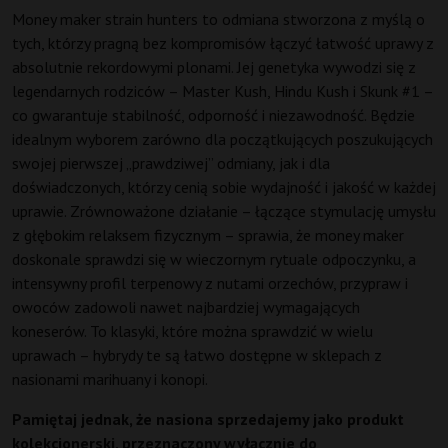
Money maker strain hunters to odmiana stworzona z myślą o
tych, którzy pragną bez kompromisów łączyć łatwość uprawy z
absolutnie rekordowymi plonami. Jej genetyka wywodzi się z
legendarnych rodziców – Master Kush, Hindu Kush i Skunk #1 –
co gwarantuje stabilność, odporność i niezawodność. Będzie
idealnym wyborem zarówno dla początkujących poszukujących
swojej pierwszej „prawdziwej” odmiany, jak i dla
doświadczonych, którzy cenią sobie wydajność i jakość w każdej
uprawie. Zrównoważone działanie – łączące stymulację umysłu
z głębokim relaksem fizycznym – sprawia, że money maker
doskonale sprawdzi się w wieczornym rytuale odpoczynku, a
intensywny profil terpenowy z nutami orzechów, przypraw i
owoców zadowoli nawet najbardziej wymagających
koneserów. To klasyki, które można sprawdzić w wielu
uprawach – hybrydy te są łatwo dostępne w sklepach z
nasionami marihuany i konopi.
Pamiętaj jednak, że nasiona sprzedajemy jako produkt
kolekcjonerski, przeznaczony wyłącznie do