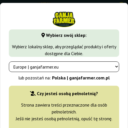
0
GanjaFarmer.com.pl
Rodzaje Nasion Marihuany
Nasiona I
Wybierz swój sklep:
Money Maker Strain Hunters
Wybierz lokalny sklep, aby przeglądać produkty i oferty
dostępne dla Ciebie.
lub pozostań na:
Polska | ganjafarmer.com.pl
Czy jesteś osobą pełnoletnią?
Strona zawiera treści przeznaczone dla osób
pełnoletnich.
Jeśli nie jesteś osobą pełnoletnią, opuść tę stronę.