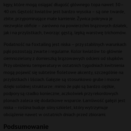
kępy, które mogą osiągać długość głównego topa nawet 30–
40 cm. Gęstość kwiatów jest bardzo wysoka – są one twarde,
zbite, przypominające małe kamienie. Żywica pokrywa je
niezwykle obficie – zarówno na powierzchni brązowych działek,
jak i na przylistkach, tworząc gęstą, lepką warstwę trichomów.
Podatność na foxtailing jest niska – przy stabilnych warunkach
pąki pozostają zwarte i regularne. Kolor kwiatów to głównie
ciemnozielony z domieszką brązowawych odcieni od słupków.
Przy obniżeniu temperatury w ostatnich tygodniach kwitnienia
mogą pojawić się subtelne fioletowe akcenty, szczególnie na
przylistkach i liściach. Gałęzie są stosunkowo grube i mocne
dzięki solidnej strukturze; mimo że pąki są bardzo ciężkie,
podpory są rzadko konieczne, aczkolwiek przy rekordowych
plonach zaleca się dodatkowe wsparcie. Łamliwość gałęzi jest
niska – roślina buduje silny szkielet, który wytrzymuje
obciążenie nawet w ostatnich dniach przed zbiorami.
Podsumowanie