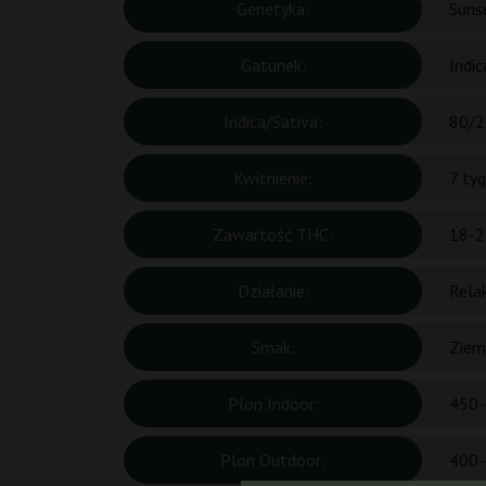
Genetyka:
Suns
Gatunek:
Indic
Indica/Sativa:
80/2
Kwitnienie:
7 ty
Zawartość THC:
18-2
Działanie:
Rela
Smak:
Ziem
Plon Indoor:
450-
Plon Outdoor:
400-