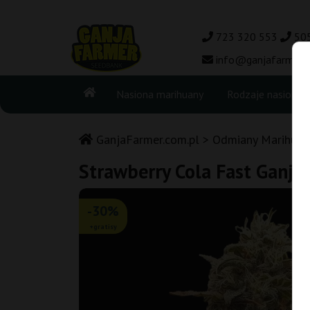
723 320 553
50
info@ganjafarmer.c
Nasiona marihuany
Rodzaje nasion
GanjaFarmer.com.pl
Odmiany Marihuan
Strawberry Cola Fast Ganja
-30%
+gratisy