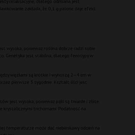
kty relaksacyjne, dlatego odmiana jest
awkowanie zakłada, że 0,1 g palone daje efekt
jest wysoka, ponieważ roślina dobrze radzi sobie
o. Genetyka jest stabilna, dlatego fenotypy w
i między węzłami są krótkie i wynoszą 2–4 cm w
zez pierwsze 3 tygodnie. Kształt liści jest
ów jest wysoka, ponieważ pąki są twarde i zbite.
e krystalicznymi trichomami. Podatność na
skiej temperaturze może dać niebieskawy odcień na