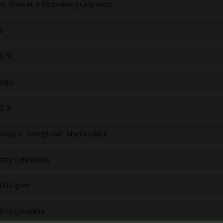
et Sherbet x Strawberry Cola Auto
a
0 %
godni
2 %
ksujące, Szczęśliwe, Stymulujące
isty, Cytrusowy
600 g/m²
650 g/roślina