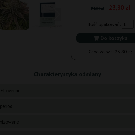
23,80 zł
34,00 zł
Ilość opakowań:
Do koszyka
Cena za szt:
23,80 zł
Charakterystyka odmiany
 Flowering
period
nizowane