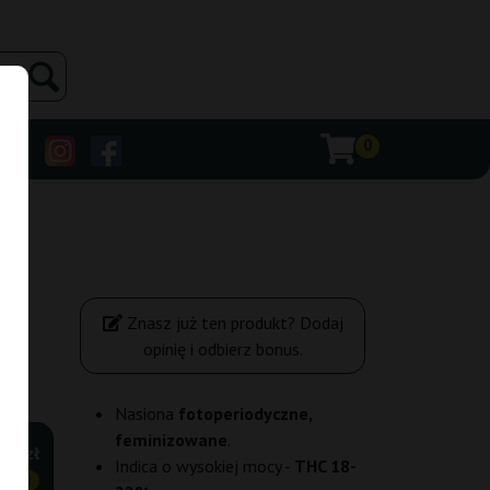
0
Znasz już ten produkt? Dodaj
opinię i odbierz bonus.
Nasiona
fotoperiodyczne,
feminizowane
.
,80 zł
Indica o wysokiej mocy -
THC 18-
ANIEJ