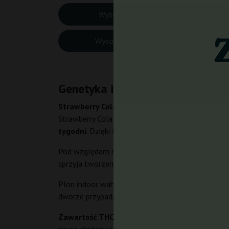
Wysokość Indoor:
80-1
Wysokość Outdoor:
130-
Genetyka i charakterystyka Stra
Strawberry Cola Fast
to feminizowana, fotoperio
Strawberry Cola Auto, co nadaje jej unikalny cha
tygodni
. Dzięki temu można uzyskać kilka cykli w
Pod względem morfologii roślina jest zwarta i k
sprzyja tworzeniu gęstych, zwartych pąków. Liście 
Plon indoor waha się od 450 do 600 g/m² przy od
dworze przypadają na połowę września (na półkuli
Zawartość THC wynosi 18–22%
, przy bardzo ni