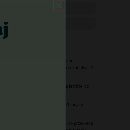
netyka to skrzyżowanie Sunset Sherbet i
jak na fotoperiod, ponieważ wynosi on zaledwie
7
cyjni hodowcy.
nątrz 130–200 cm. Międzywęźla są krótkie, co
żna zebrać 400–650 g z rośliny. Zbiory na
cenie, limonenie i beta-kariofilenie, co przekłada