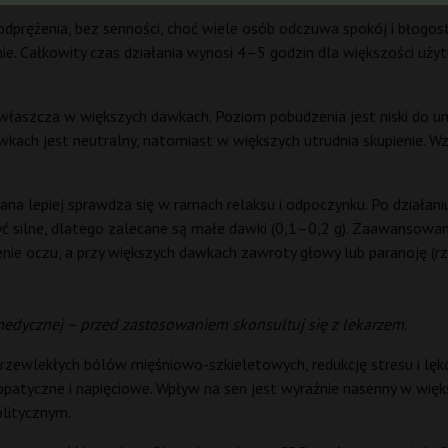
prężenia, bez senności, choć wiele osób odczuwa spokój i błogost
. Całkowity czas działania wynosi 4–5 godzin dla większości użyt
zwłaszcza w większych dawkach. Poziom pobudzenia jest niski do 
kach jest neutralny, natomiast w większych utrudnia skupienie. 
ana lepiej sprawdza się w ramach relaksu i odpoczynku. Po działani
yć silne, dlatego zalecane są małe dawki (0,1–0,2 g). Zaawansowan
ie oczu, a przy większych dawkach zawroty głowy lub paranoję (rz
medycznej – przed zastosowaniem skonsultuj się z lekarzem.
rzewlekłych bólów mięśniowo-szkieletowych, redukcję stresu i lę
patyczne i napięciowe. Wpływ na sen jest wyraźnie nasenny w więk
olitycznym.