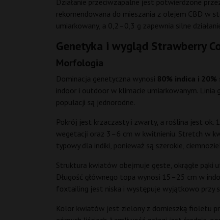
Działanie przeciwzapalne jest potwierdzone prze
rekomendowana do mieszania z olejem CBD w stosu
umiarkowany, a 0,2–0,3 g zapewnia silne działani
Genetyka i wygląd Strawberry Co
Morfologia
Dominacja genetyczna wynosi
80% indica i 20% 
indoor i outdoor w klimacie umiarkowanym. Linia 
populacji są jednorodne.
Pokrój jest krzaczasty i zwarty, a roślina jest o
wegetacji oraz 3–6 cm w kwitnieniu. Stretch w kwi
typowy dla indiki, ponieważ są szerokie, ciemnozie
Struktura kwiatów obejmuje gęste, okrągłe pąki 
Długość głównego topa wynosi 15–25 cm w indoor.
foxtailing jest niska i występuje wyjątkowo przy s
Kolor kwiatów jest zielony z domieszką fioletu p