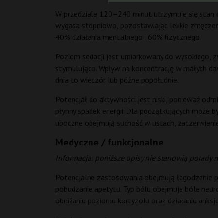
W przedziale 120–240 minut utrzymuje się stan od
wygasa stopniowo, pozostawiając lekkie zmęczenie
40% działania mentalnego i 60% fizycznego.
Poziom sedacji jest umiarkowany do wysokiego, 
stymulująco. Wpływ na koncentrację w małych daw
dnia to wieczór lub późne popołudnie.
Potencjał do aktywności jest niski, ponieważ odmi
płynny spadek energii. Dla początkujących może b
uboczne obejmują suchość w ustach, zaczerwienien
Medyczne / funkcjonalne
Informacja: poniższe opisy nie stanowią porady 
Potencjalne zastosowania obejmują łagodzenie p
pobudzanie apetytu. Typ bólu obejmuje bóle neuro
obniżaniu poziomu kortyzolu oraz działaniu anksj