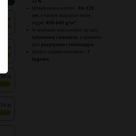
22%
.
Umiarkowany wzrost -
80-120
cm
, a bardzo duży plon może
,60 zł
sięgać
450-600 g/m²
.
ANIEJ
W aromacie wyczuwalne są nuty
cytrusowe i ziemiste
, a działanie
jest
pozytywne i relaksujące
.
,80 zł
Bardzo szybkie kwitnienie -
7
ANIEJ
tygodni
.
50 zł
ANIEJ
,70 zł
ANIEJ