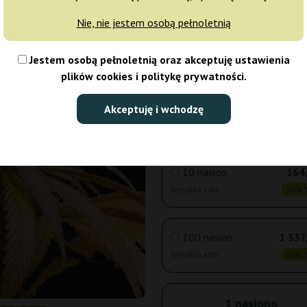
Nie, nie jestem osobą pełnoletnią
3 nasiona
61
Jestem osobą pełnoletnią oraz akceptuję ustawienia
Wysyłka 24h
30% T
plików cookies i politykę prywatności.
5 nasion
93
Akceptuję i wchodzę
Wysyłka 24h
30% T
10 nasion
164,
Wysyłka 24h
30% T
100 nasion
1 337
Wysyłka 48h
30% T
1 nasiono