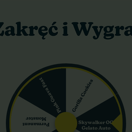
20 cm
200 cm
wberry Cola Fast
dyczna odmiana o dominacji indica (80% indica, 20% sativa). Jej ge
rakter. Odmiana wyróżnia się wyjątkowo krótkim czasem kwitnienia 
 ciągu roku, co docenią zarówno hobbystyczni growerzy, jak i komer
Pink Guava Fast
Gorilla Cookies
rzaczasta, ponieważ osiąga 80–120 cm w uprawie indoor, a na zew
są szerokie, ciemnozielone i typowe dla indiki.
powiednim oświetleniu i technikach treningu, natomiast outdoor mo
 północnej).
Monster
Skywalker OG
Permanent
skim poziomie CBD (poniżej 0,5%). Profil terpenowy opiera się na mir
Gelato Auto