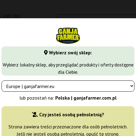
5 200 780
om.pl
Seedbanki
Odmiany marihuany
Growkity
Więcej
Wybierz swój sklep:
y
Strawberry Haze
Strawberry Cola Fast
Wybierz lokalny sklep, aby przeglądać produkty i oferty dostępne
dla Ciebie.
 Farmer
Producent nasion:
Ganja Farmer
lub pozostań na:
Polska | ganjafarmer.com.pl
Oryginalne opakowanie:
Czy jesteś osobą pełnoletnią?
1 nasiono
23
Strona zawiera treści przeznaczone dla osób pełnoletnich.
Jeśli nie jesteś osobą pełnoletnią, opuść tę stronę.
Wysyłka 24h
30% T