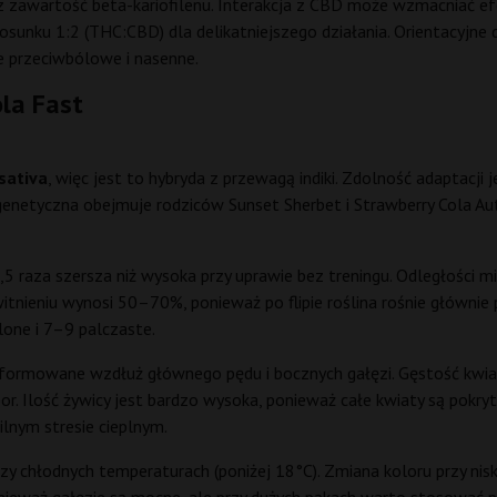
z zawartość beta-kariofilenu. Interakcja z CBD może wzmacniać efe
nku 1:2 (THC:CBD) dla delikatniejszego działania. Orientacyjne d
e przeciwbólowe i nasenne.
la Fast
sativa
, więc jest to hybryda z przewagą indiki. Zdolność adaptacji 
genetyczna obejmuje rodziców Sunset Sherbet i Strawberry Cola Aut
k. 1,5 raza szersza niż wysoka przy uprawie bez treningu. Odległośc
tnieniu wynosi 50–70%, ponieważ po flipie roślina rośnie głównie pr
lone i 7–9 palczaste.
uformowane wzdłuż głównego pędu i bocznych gałęzi. Gęstość kwiat
 Ilość żywicy jest bardzo wysoka, ponieważ całe kwiaty są pokryt
ilnym stresie cieplnym.
rzy chłodnych temperaturach (poniżej 18°C). Zmiana koloru przy ni