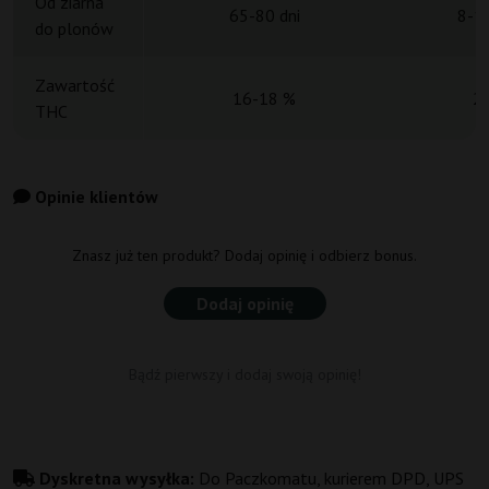
Od ziarna
65-80 dni
8-10
do plonów
Zawartość
16-18 %
2
THC
Opinie klientów
Znasz już ten produkt? Dodaj opinię i odbierz bonus.
Dodaj opinię
Bądź pierwszy i dodaj swoją opinię!
Dyskretna wysyłka:
Do Paczkomatu, kurierem DPD, UPS