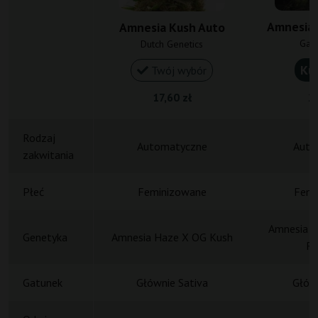
Amnesia 
Amnesia Kush Auto
Gan
Dutch Genetics
Ku
Twój wybór
17,60 zł
26
Rodzaj
Automatyczne
Auto
zakwitania
Płeć
Feminizowane
Femi
Amnesia H
Genetyka
Amnesia Haze X OG Kush
Ru
Gatunek
Głównie Sativa
Główn