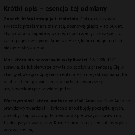
Krótki opis – esencja tej odmiany
Zapach, który intryguje i uzależnia.
Ostra, cytrusowa
świeżość przełamana ziemistą, sosnową głębią – to bukiet,
który od razu zapada w pamięć i budzi apetyt na więcej. To
zasługa genów słynnej Amnesia Haze, która nadaje mu ten
niesamowity aromat.
Moc, która nie pozostawia wątpliwości.
16-18% THC
sprawia, że już pierwsze chwile po spożyciu przenoszą Cię w
stan głębokiego odprężenia i euforii – to nie jest odmiana dla
osób o słabej głowie. Ten mocny high towarzyszy
użytkownikom przez wiele godzin.
Wytrzymałość, której możesz zaufać.
Amnesia Kush Auto to
prawdziwy twardziel – świetnie znosi błędy początkujących,
choroby i kaprysy pogody. Idealna do pierwszych upraw i do
trudniejszych warunków. Każde ziarno ma potencjał, by wydać
zdrową roślinę.