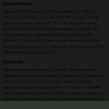
Kannabinoidy
Zawartość THC wynosi 16-18% (w zakresie 15–19%, w
zależności od partii), co klasyfikuje tę odmianę jako mocną.
CBD jest śladowy – poniżej 0,5%, a CBG utrzymuje się na
poziomie około 0,3–0,5%. Inne kannabinoidy, takie jak CBC i
CBN, są obecne w minimalnych ilościach (poniżej 0,1%).
Wysokie THC i niskie CBD oznaczają, że działanie jest przede
wszystkim psychoaktywne i relaksujące, bez wyraźnego efektu
przeciwlękowego ze strony CBD.
Działanie
Działanie pojawia się szybko – już po 5–10 minutach od
spożycia czujesz pierwsze sygnały. W pierwszych 60 minutach
odczuwasz falę euforycznej radości, lekkie pobudzenie
psychiczne i przypływ kreatywności – to moment, w którym
humor wyraźnie się poprawia, a uśmiech pojawia się naturalnie.
W kolejnej godzinie (60–120 min) do głosu dochodzi fizyczne
odprężenie – mięśnie rozluźniają się, a ciężar ciała przyjemnie