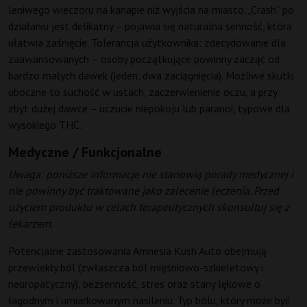
leniwego wieczoru na kanapie niż wyjścia na miasto. „Crash” po
działaniu jest delikatny – pojawia się naturalna senność, która
ułatwia zaśnięcie. Tolerancja użytkownika: zdecydowanie dla
zaawansowanych – osoby początkujące powinny zacząć od
bardzo małych dawek (jeden, dwa zaciągnięcia). Możliwe skutki
uboczne to suchość w ustach, zaczerwienienie oczu, a przy
zbyt dużej dawce – uczucie niepokoju lub paranoi, typowe dla
wysokiego THC.
Medyczne / Funkcjonalne
Uwaga: poniższe informacje nie stanowią porady medycznej i
nie powinny być traktowane jako zalecenie leczenia. Przed
użyciem produktu w celach terapeutycznych skonsultuj się z
lekarzem.
Potencjalne zastosowania Amnesia Kush Auto obejmują
przewlekły ból (zwłaszcza ból mięśniowo-szkieletowy i
neuropatyczny), bezsenność, stres oraz stany lękowe o
łagodnym i umiarkowanym nasileniu. Typ bólu, który może być