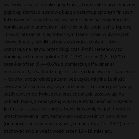
świeżość z nutą limonki i grejpfruta, która szybko przechodzi w
głęboką, ziemisto-sosnową bazę z ostrym, pieprznym finiszem.
Intensywność zapachu jest wysoka – jeden pąk wypełni całe
pomieszczenie aromatem, który nie budzi skojarzeń z typową
„trawą”, ale raczej z egzotycznym lasem. Smak w dymie jest
równie bogaty: słodki cytrus z ostrymi akcentami, które
pozostają na języku przez długi czas. Profil terpenowy to
dominujący limonen (około 0,8–1,2%), mircen (0,5–0,8%) i
beta-kariofilen (0,4–0,6%), z domieszką alfa-pinenu i
humulenu. Pąki są bardzo gęste, zbite, o konsystencji kamienia
– trudno je rozdrobnić palcami bez użycia młynka. Lepkość i
żywiczność są na najwyższym poziomie – trichomy pokrywają
każdy centymetr kwiatów, a przy dotknięciu zostawiają na
palcach lepką, aromatyczną warstwę. Podatność na kruszenie
jest niska – susz jest sprężysty, nie kruszy się na pył. Trwałość
przechowywania: przy zachowaniu odpowiednich warunków
(ciemność, szczelne opakowanie, temperatura 15–20°C) może
zachować swoje właściwości przez 12–18 miesięcy.