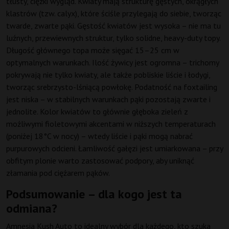
tłusty, ciężki wygląd. Kwiaty mają strukturę gęstych, okrągłych
klastrów (tzw. calyx), które ściśle przylegają do siebie, tworząc
twarde, zwarte pąki. Gęstość kwiatów jest wysoka – nie ma tu
luźnych, przewiewnych struktur, tylko solidne, heavy-duty topy.
Długość głównego topa może sięgać 15–25 cm w
optymalnych warunkach. Ilość żywicy jest ogromna – trichomy
pokrywają nie tylko kwiaty, ale także pobliskie liście i łodygi,
tworząc srebrzysto-lśniącą powłokę. Podatność na foxtailing
jest niska – w stabilnych warunkach pąki pozostają zwarte i
jednolite. Kolor kwiatów to głównie głęboka zieleń z
możliwymi fioletowymi akcentami w niższych temperaturach
(poniżej 18°C w nocy) – wtedy liście i pąki mogą nabrać
purpurowych odcieni. Łamliwość gałęzi jest umiarkowana – przy
obfitym plonie warto zastosować podpory, aby uniknąć
złamania pod ciężarem pąków.
Podsumowanie – dla kogo jest ta
odmiana?
Amnesia Kush Auto to idealny wybór dla każdego, kto szuka