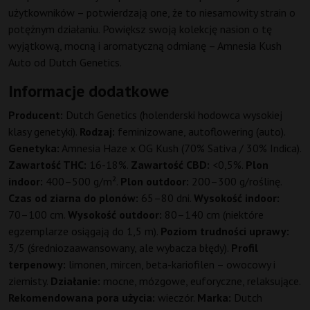
użytkowników – potwierdzają one, że to niesamowity strain o
potężnym działaniu. Powiększ swoją kolekcję nasion o tę
wyjątkową, mocną i aromatyczną odmianę – Amnesia Kush
Auto od Dutch Genetics.
Informacje dodatkowe
Producent:
Dutch Genetics (holenderski hodowca wysokiej
klasy genetyki).
Rodzaj:
feminizowane, autoflowering (auto).
Genetyka:
Amnesia Haze x OG Kush (70% Sativa / 30% Indica).
Zawartość THC:
16-18%.
Zawartość CBD:
<0,5%.
Plon
indoor:
400–500 g/m².
Plon outdoor:
200–300 g/roślinę.
Czas od ziarna do plonów:
65–80 dni.
Wysokość indoor:
70–100 cm.
Wysokość outdoor:
80–140 cm (niektóre
egzemplarze osiągają do 1,5 m).
Poziom trudności uprawy:
3/5 (średniozaawansowany, ale wybacza błędy).
Profil
terpenowy:
limonen, mircen, beta-kariofilen – owocowy i
ziemisty.
Działanie:
mocne, mózgowe, euforyczne, relaksujące.
Rekomendowana pora użycia:
wieczór.
Marka:
Dutch