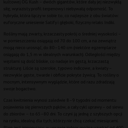
kultowej OG Kush – dwóch gigantów, które dały jej niezwykłą
siłę, wyrazisty profil terpenowy i niebywałą odporność. To
hybryda, która łączy w sobie to, co najlepsze z obu światów:
euforyczne uniesienie Satify i głęboki, fizyczny relaks Indiki.
Rośliny mają zwarty, krzaczasty pokrój o średniej wysokości –
w pomieszczeniu osiągają od 70 do 100 cm, a na zewnątrz
mogą nieco urosnąć, do 80–140 cm (niektóre egzemplarze
osiągają do 1,5 m w idealnych warunkach). Odległości między
węzłami są dość bliskie, co nadaje im gęstą, krzaczastą
strukturę. Liście są szerokie, typowo indicowe, a kwiaty –
niezwykle gęste, twarde i obficie pokryte żywicą. To rośliny o
mocnym, intensywnym wyglądzie, które od razu zdradzają
swoje bogactwo.
Czas kwitnienia wynosi zaledwie 8–9 tygodni od momentu
pojawienia się pierwszych pąków, a cały cykl uprawy – od siewu
do zbiorów – to 65–80 dni. To czyni ją jedną z szybszych opcji
na rynku, idealną dla tych, którzy nie chcą czekać miesiącami.
Plon jest imponujący: w uprawie indoor można uzyskać od 400