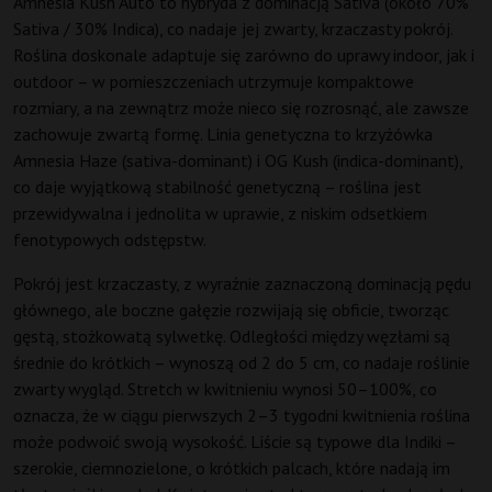
Amnesia Kush Auto to hybryda z dominacją Sativa (około 70%
Sativa / 30% Indica), co nadaje jej zwarty, krzaczasty pokrój.
Roślina doskonale adaptuje się zarówno do uprawy indoor, jak i
outdoor – w pomieszczeniach utrzymuje kompaktowe
rozmiary, a na zewnątrz może nieco się rozrosnąć, ale zawsze
zachowuje zwartą formę. Linia genetyczna to krzyżówka
Amnesia Haze (sativa-dominant) i OG Kush (indica-dominant),
co daje wyjątkową stabilność genetyczną – roślina jest
przewidywalna i jednolita w uprawie, z niskim odsetkiem
fenotypowych odstępstw.
Pokrój jest krzaczasty, z wyraźnie zaznaczoną dominacją pędu
głównego, ale boczne gałęzie rozwijają się obficie, tworząc
gęstą, stożkowatą sylwetkę. Odległości między węzłami są
średnie do krótkich – wynoszą od 2 do 5 cm, co nadaje roślinie
zwarty wygląd. Stretch w kwitnieniu wynosi 50–100%, co
oznacza, że w ciągu pierwszych 2–3 tygodni kwitnienia roślina
może podwoić swoją wysokość. Liście są typowe dla Indiki –
szerokie, ciemnozielone, o krótkich palcach, które nadają im