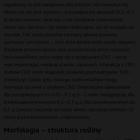
łagodzony, to ból napięciowy, ból pleców i ból reumatyczny.
Wpływ na sen jest wyraźny – przy większych dawkach (0,2–0,5
g) działa nasennie, skracając czas zasypiania i poprawiając
jakość snu. Na stres i lęk działa relaksująco, ale ze względu na
wysokie THC osoby podatne na stany lękowe powinny
zachować ostrożność – zbyt duża dawka może nasilić niepokój.
Działanie przeciwzapalne jest potwierdzone przez obecność
beta-kariofilenu, który wiąże się z receptorami CB2 – może
więc wspomagać redukcję stanów zapalnych. Interakcja z CBD:
dodanie CBD może złagodzić działanie psychoaktywne THC i
zmniejszyć ryzyko lęku, dlatego osoby wrażliwe mogą
rozważyć łączenie z olejkiem CBD. Orientacyjne dawkowanie
dla początkujących to 0,05–0,1 g (1–2 małe zaciągnięcia), dla
średniozaawansowanych 0,1–0,3 g, a dla zaawansowanych do
0,5 g. Zawsze zaczynaj od małej dawki i odczekaj minimum 30
minut przed ewentualnym zwiększeniem.
Morfologia – struktura rośliny