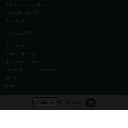
»
Płatność przy odbiorze
»
Wysyłka za granicę
»
Paczkomaty
DLA KLIENTÓW
»
Promocje
»
Opinie klientów
»
Legalność nasion
»
Sprawdź status zamówienia
»
Reklamacja
»
Rabaty
INFORMACJE
48,00 zł
»
Newsletter
»
Regulamin
»
Kontakt