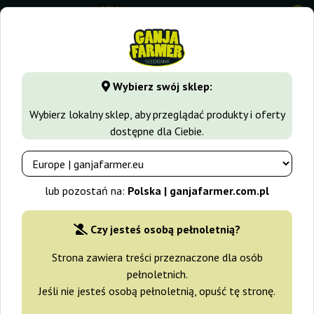
0
GanjaFarmer.com.pl
Odmiany Marihuany
Amnesia Haze
Wybierz swój sklep:
Amnesia Kush Auto Dutch Genetics
Wybierz lokalny sklep, aby przeglądać produkty i oferty
dostępne dla Ciebie.
-20%
+gratisy
lub pozostań na:
Polska | ganjafarmer.com.pl
Czy jesteś osobą pełnoletnią?
Strona zawiera treści przeznaczone dla osób
pełnoletnich.
Jeśli nie jesteś osobą pełnoletnią, opuść tę stronę.