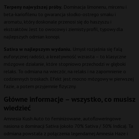
Terpeny najwyższej próby.
Dominacja limonenu, mircenu i
beta-kariofilenu to gwarancja słodko-ostrego smaku i
aromatu, który doskonale przenosi się do haszyszu i
ekstraktów. Jest to owocowy i ziemisty profil, typowy dla
najlepszych odmian konopi.
Sativa w najlepszym wydaniu.
Umysł rozjaśnia się falą
euforycznej radości, a kreatywność wzrasta – to klasyczne
mózgowe działanie, które stopniowo przechodzi w głęboki
relaks. To odmiana na wieczór, na relaks i na zapomnienie o
codziennych troskach. Efekt jest mocno mózgowy w pierwszej
fazie, a potem przyjemnie fizyczny.
Główne informacje – wszystko, co musisz
wiedzieć
Amnesia Kush Auto to feminizowane, autofloweringowe
nasiona o dominacji Sativa (około 70% Sativa / 30% Indica). Ta
odmiana powstała z połączenia legendarnej Amnesia Haze i