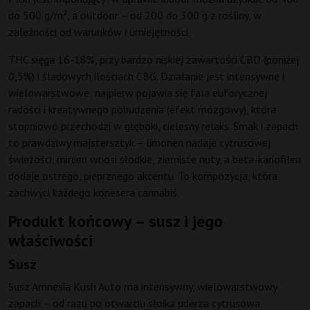
do 500 g/m², a outdoor – od 200 do 300 g z rośliny, w
zależności od warunków i umiejętności.
THC sięga 16-18%, przy bardzo niskiej zawartości CBD (poniżej
0,5%) i śladowych ilościach CBG. Działanie jest intensywne i
wielowarstwowe: najpierw pojawia się fala euforycznej
radości i kreatywnego pobudzenia (efekt mózgowy), która
stopniowo przechodzi w głęboki, cielesny relaks. Smak i zapach
to prawdziwy majstersztyk – limonen nadaje cytrusowej
świeżości, mircen wnosi słodkie, ziemiste nuty, a beta-kariofilen
dodaje ostrego, pieprznego akcentu. To kompozycja, która
zachwyci każdego konesera cannabis.
Produkt końcowy – susz i jego
właściwości
Susz
Susz Amnesia Kush Auto ma intensywny, wielowarstwowy
zapach – od razu po otwarciu słoika uderza cytrusowa