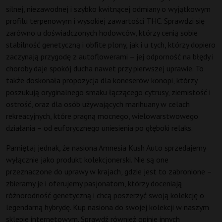
silnej, niezawodnej i szybko kwitnącej odmiany o wyjątkowym
profilu terpenowym i wysokiej zawartości THC. Sprawdzi się
zarówno u doświadczonych hodowców, którzy cenią sobie
stabilność genetyczną i obfite plony, jak i u tych, którzy dopiero
zaczynają przygodę z autoflowerami – jej odporność na błędy i
choroby daje spokój ducha nawet przy pierwszej uprawie. To
także doskonała propozycja dla koneserów konopi, którzy
poszukują oryginalnego smaku łączącego cytrusy, ziemistość i
ostrość, oraz dla osób używających marihuany w celach
rekreacyjnych, które pragną mocnego, wielowarstwowego
działania – od euforycznego uniesienia po głęboki relaks.
Pamiętaj jednak, że nasiona Amnesia Kush Auto sprzedajemy
wyłącznie jako produkt kolekcjonerski. Nie są one
przeznaczone do uprawy w krajach, gdzie jest to zabronione –
zbieramy je i oferujemy pasjonatom, którzy doceniają
różnorodność genetyczną i chcą poszerzyć swoją kolekcję o
legendarną hybrydę. Kup nasiona do swojej kolekcji w naszym
sklepie internetowym. Sprawdź również opinie innych