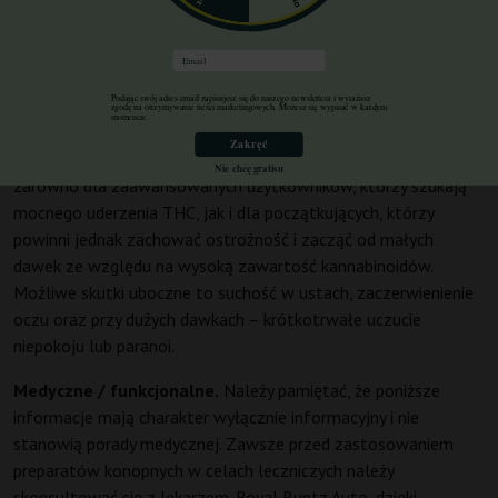
Rekomendowaną porą dnia jest wieczór, najlepiej po
zakończeniu wszystkich obowiązków. Potencjał do aktywności
Email
jest ograniczony do wcześniejszej fazy – to raczej idealny
Podając swój adres email zapisujesz się do naszego newslettera i wyrażasz
kompan do relaksu niż do sprzątania mieszkania. Po działaniu
zgodę na otrzymywanie treści marketingowych. Możesz się wypisać w każdym
momencie.
nie występuje tak zwany crash, a raczej łagodne wyciszenie,
Zakręć
które łatwo przechodzi w sen. Odmiana ta przeznaczona jest
Nie chcę gratisu
zarówno dla zaawansowanych użytkowników, którzy szukają
mocnego uderzenia THC, jak i dla początkujących, którzy
powinni jednak zachować ostrożność i zacząć od małych
dawek ze względu na wysoką zawartość kannabinoidów.
Możliwe skutki uboczne to suchość w ustach, zaczerwienienie
oczu oraz przy dużych dawkach – krótkotrwałe uczucie
niepokoju lub paranoi.
Medyczne / funkcjonalne.
Należy pamiętać, że poniższe
informacje mają charakter wyłącznie informacyjny i nie
stanowią porady medycznej. Zawsze przed zastosowaniem
preparatów konopnych w celach leczniczych należy
skonsultować się z lekarzem. Royal Runtz Auto, dzięki