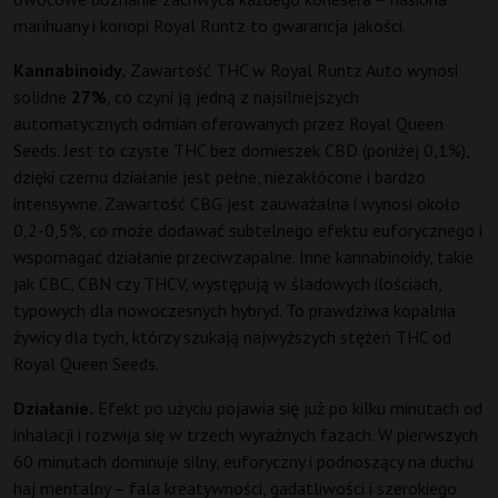
marihuany i konopi Royal Runtz to gwarancja jakości.
Kannabinoidy.
Zawartość THC w Royal Runtz Auto wynosi
solidne
27%
, co czyni ją jedną z najsilniejszych
automatycznych odmian oferowanych przez Royal Queen
Seeds. Jest to czyste THC bez domieszek CBD (poniżej 0,1%),
dzięki czemu działanie jest pełne, niezakłócone i bardzo
intensywne. Zawartość CBG jest zauważalna i wynosi około
0,2-0,5%, co może dodawać subtelnego efektu euforycznego i
wspomagać działanie przeciwzapalne. Inne kannabinoidy, takie
jak CBC, CBN czy THCV, występują w śladowych ilościach,
typowych dla nowoczesnych hybryd. To prawdziwa kopalnia
żywicy dla tych, którzy szukają najwyższych stężeń THC od
Royal Queen Seeds.
Działanie.
Efekt po użyciu pojawia się już po kilku minutach od
inhalacji i rozwija się w trzech wyraźnych fazach. W pierwszych
60 minutach dominuje silny, euforyczny i podnoszący na duchu
haj mentalny – fala kreatywności, gadatliwości i szerokiego