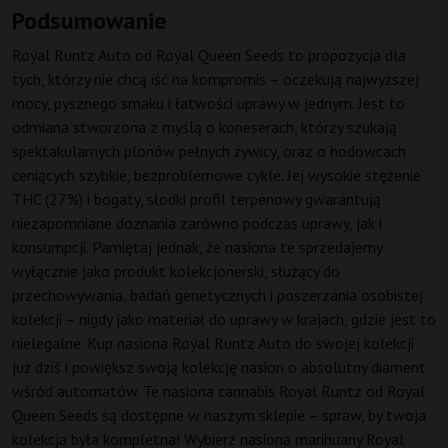
Podsumowanie
Royal Runtz Auto od Royal Queen Seeds to propozycja dla
tych, którzy nie chcą iść na kompromis – oczekują najwyższej
mocy, pysznego smaku i łatwości uprawy w jednym. Jest to
odmiana stworzona z myślą o koneserach, którzy szukają
spektakularnych plonów pełnych żywicy, oraz o hodowcach
ceniących szybkie, bezproblemowe cykle. Jej wysokie stężenie
THC (27%) i bogaty, słodki profil terpenowy gwarantują
niezapomniane doznania zarówno podczas uprawy, jak i
konsumpcji. Pamiętaj jednak, że nasiona te sprzedajemy
wyłącznie jako produkt kolekcjonerski, służący do
przechowywania, badań genetycznych i poszerzania osobistej
kolekcji – nigdy jako materiał do uprawy w krajach, gdzie jest to
nielegalne. Kup nasiona Royal Runtz Auto do swojej kolekcji
już dziś i powiększ swoją kolekcję nasion o absolutny diament
wśród automatów. Te nasiona cannabis Royal Runtz od Royal
Queen Seeds są dostępne w naszym sklepie – spraw, by twoja
kolekcja była kompletna! Wybierz nasiona marihuany Royal