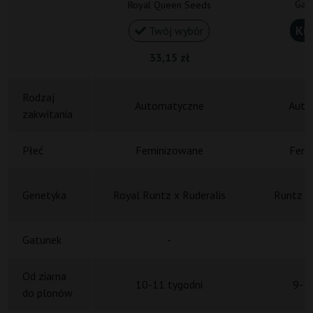
Gan
Royal Queen Seeds
Ku
Twój wybór
33,15 zł
1
Rodzaj
Automatyczne
Auto
zakwitania
Płeć
Feminizowane
Femi
Genetyka
Royal Runtz x Ruderalis
Runtz x
Gatunek
-
H
Od ziarna
10-11 tygodni
9-11
do plonów