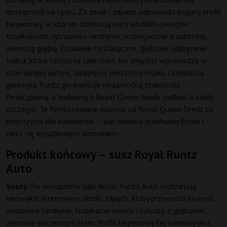
dostępnych na rynku. Za smak i zapach odpowiada bogaty profil
terpenowy, w którym dominują nuty słodkich owoców
tropikalnych, cytrusów i landrynek, wzbogacone o subtelną,
ziemistą głębię. Działanie to klasyczne, głębokie odprężenie
Indica, które rozluźnia całe ciało, koi zmysły i wprowadza w
stan błogiej euforii, idealny na wieczorny relaks. Oryginalna
genetyka Runtz gwarantuje niezawodną stabilność
fenotypową, a hodowcy z Royal Queen Seeds zadbali o każdy
szczegół. Te feminizowane nasiona od Royal Queen Seeds to
propozycja dla koneserów – kup nasiona marihuany Royal i
ciesz się wyjątkowym doznaniem.
Produkt końcowy – susz Royal Runtz
Auto
Suszy.
Po wysuszeniu pąki Royal Runtz Auto wydzielają
niezwykle intensywny, słodki zapach, który przywodzi na myśl
owocowe landrynki, tropikalne owoce i cytrusy, z głębokim,
ziemisto-korzennym tłem. Profil terpenowy tej odmiany jest