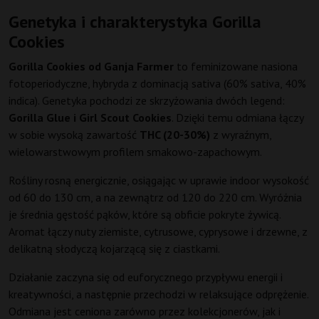
Genetyka i charakterystyka Gorilla
Cookies
Gorilla Cookies od Ganja Farmer
to feminizowane nasiona
fotoperiodyczne, hybryda z dominacją sativa (60% sativa, 40%
indica). Genetyka pochodzi ze skrzyżowania dwóch legend:
Gorilla Glue i Girl Scout Cookies
. Dzięki temu odmiana łączy
w sobie wysoką zawartość
THC (20-30%)
z wyraźnym,
wielowarstwowym profilem smakowo-zapachowym.
Rośliny rosną energicznie, osiągając w uprawie indoor wysokość
od 60 do 130 cm, a na zewnątrz od 120 do 220 cm. Wyróżnia
je średnia gęstość pąków, które są obficie pokryte żywicą.
Aromat łączy nuty ziemiste, cytrusowe, cyprysowe i drzewne, z
delikatną słodyczą kojarzącą się z ciastkami.
Działanie zaczyna się od euforycznego przypływu energii i
kreatywności, a następnie przechodzi w relaksujące odprężenie.
Odmiana jest ceniona zarówno przez kolekcjonerów, jak i