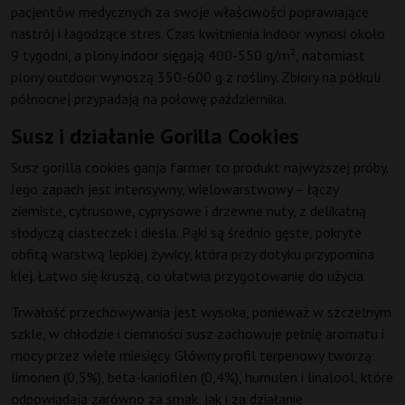
pacjentów medycznych za swoje właściwości poprawiające
nastrój i łagodzące stres. Czas kwitnienia indoor wynosi około
9 tygodni, a plony indoor sięgają 400-550 g/m², natomiast
plony outdoor wynoszą 350-600 g z rośliny. Zbiory na półkuli
północnej przypadają na połowę października.
Susz i działanie Gorilla Cookies
Susz gorilla cookies ganja farmer to produkt najwyższej próby.
Jego zapach jest intensywny, wielowarstwowy – łączy
ziemiste, cytrusowe, cyprysowe i drzewne nuty, z delikatną
słodyczą ciasteczek i diesla. Pąki są średnio gęste, pokryte
obfitą warstwą lepkiej żywicy, która przy dotyku przypomina
klej. Łatwo się kruszą, co ułatwia przygotowanie do użycia.
Trwałość przechowywania jest wysoka, ponieważ w szczelnym
szkle, w chłodzie i ciemności susz zachowuje pełnię aromatu i
mocy przez wiele miesięcy. Główny profil terpenowy tworzą:
limonen (0,5%), beta-kariofilen (0,4%), humulen i linalool, które
odpowiadają zarówno za smak, jak i za działanie