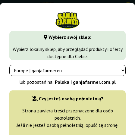
0
⭐ -40% Odmiany szybko rosnące ⭐
⏰ 2 dni 05:37:38
Wybierz swój sklep:
GanjaFarmer.com.pl
Odmiany Marihuany
Girl Scout Cooki
Wybierz lokalny sklep, aby przeglądać produkty i oferty
dostępne dla Ciebie.
Gorilla Cookies Ganja Farmer
-25%
lub pozostań na:
Polska | ganjafarmer.com.pl
+gratisy
Czy jesteś osobą pełnoletnią?
Strona zawiera treści przeznaczone dla osób
pełnoletnich.
Jeśli nie jesteś osobą pełnoletnią, opuść tę stronę.