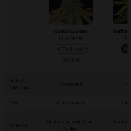
Gorilla 
Gorilla Cookies
Gan
Ganja Farmer
Ku
Twój wybór
21,75 zł
15
Rodzaj
Fotoperiod
Fot
zakwitania
Płeć
Feminizowane
Femi
Gorilla Glue x Girl Scout
Gorilla 
Genetyka
Cookies