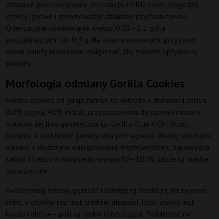
działanie przeciwzapalne. Interakcja z CBD może złagodzić
efekty lękowe i zrównoważyć działanie psychoaktywne.
Orientacyjne dawkowanie wynosi 0,05–0,1 g dla
początkujących i do 0,3 g dla zaawansowanych, przy czym
dawki należy stopniowo zwiększać, aby znaleźć optymalny
poziom.
Morfologia odmiany Gorilla Cookies
Gorilla cookies od ganja farmer to hybryda o dominacji sativa
(60% sativa, 40% indica), przystosowana do uprawy indoor i
outdoor. Jej linia genetyczna to Gorilla Glue x Girl Scout
Cookies, a stabilność genetyczna jest wysoka. Pokrój roślin jest
smukły, z dłuższymi odległościami międzywęźlami, typowy dla
sativy. Stretch w kwitnieniu wynosi 50–100%. Liście są wąskie,
jasnozielone.
Kwiaty mają średnią gęstość i luźniejszą strukturę niż typowe
indici, a główny top jest średniej długości. Ilość żywicy jest
bardzo obfita – pąki są lepkie i błyszczące. Podatność na