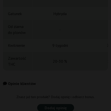
Gatunek
Hybryda
H
Od ziarna
-
do plonów
Kwitnienie
9 tygodni
7 
Zawartość
20-30 %
1
THC
Opinie klientów
Znasz już ten produkt? Dodaj opinię i odbierz bonus.
Dodaj opinię