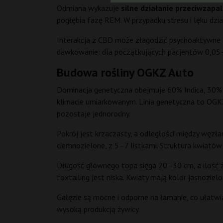
Odmiana wykazuje
silne działanie przeciwzapa
pogłębia fazę REM. W przypadku stresu i lęku dzi
Interakcja z CBD może złagodzić psychoaktywne 
dawkowanie: dla początkujących pacjentów 0,05–
Budowa rośliny OGKZ Auto
Dominacja genetyczna obejmuje 60% Indica, 30% S
klimacie umiarkowanym. Linia genetyczna to OGKZ 
pozostaje jednorodny.
Pokrój jest krzaczasty, a odległości między węzł
ciemnozielone, z 5–7 listkami. Struktura kwiatów
Długość głównego topa sięga 20–30 cm, a ilość ży
foxtailing jest niska. Kwiaty mają kolor jasnozi
Gałęzie są mocne i odporne na łamanie, co ułatw
wysoką produkcją żywicy.