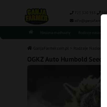
723 320 553
50
info@ganjafarmer.c
Nasiona marihuany
Rodzaje nasion
GanjaFarmer.com.pl
Rodzaje Nasion M
OGKZ Auto Humbold Seed O