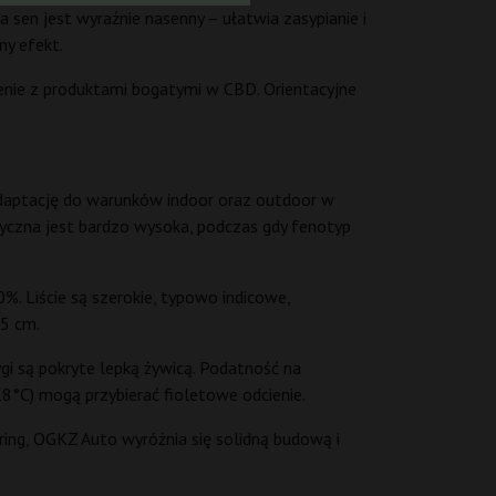
a sen jest wyraźnie nasenny – ułatwia zasypianie i
ny efekt.
enie z produktami bogatymi w CBD. Orientacyjne
adaptację do warunków indoor oraz outdoor w
tyczna jest bardzo wysoka, podczas gdy fenotyp
%. Liście są szerokie, typowo indicowe,
–5 cm.
gi są pokryte lepką żywicą. Podatność na
18°C) mogą przybierać fioletowe odcienie.
ing, OGKZ Auto wyróżnia się solidną budową i