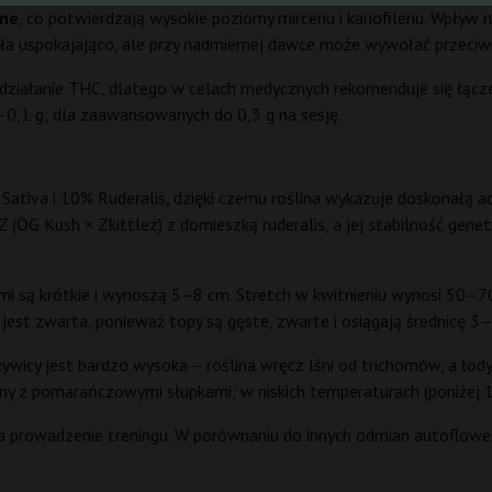
lne
, co potwierdzają wysokie poziomy mircenu i kariofilenu. Wpływ n
ała uspokajająco, ale przy nadmiernej dawce może wywołać przeciw
działanie THC, dlatego w celach medycznych rekomenduje się łącz
0,1 g; dla zaawansowanych do 0,3 g na sesję.
ativa i 10% Ruderalis, dzięki czemu roślina wykazuje doskonałą 
(OG Kush × Zkittlez) z domieszką ruderalis, a jej stabilność gene
ami są krótkie i wynoszą 5–8 cm. Stretch w kwitnieniu wynosi 50–70
 jest zwarta, ponieważ topy są gęste, zwarte i osiągają średnicę 3
wicy jest bardzo wysoka – roślina wręcz lśni od trichomów, a łody
elony z pomarańczowymi słupkami; w niskich temperaturach (poniżej 
ia prowadzenie treningu. W porównaniu do innych odmian autoflower