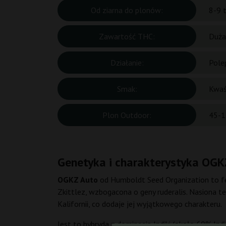
Od ziarna do plonów:
8-9 
Zawartość THC:
Duża
Działanie:
Pole
Smak:
Kwaś
Plon Outdoor:
45-1
Genetyka i charakterystyka OGK
OGKZ Auto
od Humboldt Seed Organization to f
Zkittlez, wzbogacona o geny ruderalis. Nasiona t
Kalifornii, co dodaje jej wyjątkowego charakteru.
Jest to hybryda z dominacją Indiki (około 60% In