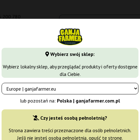
5 200 780
om.pl
Seedbanki
Odmiany marihuany
Growkity
Więcej
Wybierz swój sklep:
arihuany
Nasiona Automaty
OGKZ Auto
Wybierz lokalny sklep, aby przeglądać produkty i oferty dostępne
dla Ciebie.
rganization
Producent nasion:
Humbold Seed Organiza
lub pozostań na:
Polska | ganjafarmer.com.pl
Oryginalne opakowanie:
Czy jesteś osobą pełnoletnią?
3 nasiona
145,
Strona zawiera treści przeznaczone dla osób pełnoletnich.
Jeśli nie jesteś osobą pełnoletnią, opuść tę stronę.
Wysyłka 3-7 dni