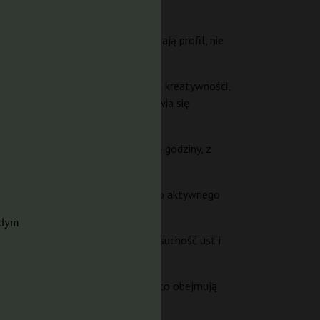
ęcy.
i innych kannabinoidów uzupełniają profil, nie
ienie nastroju i lekka stymulacja kreatywności,
 – mięśnie się rozluźniają, pojawia się
owity czas działania wynosi 2,5–4 godziny, z
oki, pobudzenie niskie.
je relaksacyjne – nie nadaje się do aktywnego
żdym
czy. Możliwe skutki uboczne to suchość ust i
 Potencjalne zastosowania OGKZ Auto obejmują