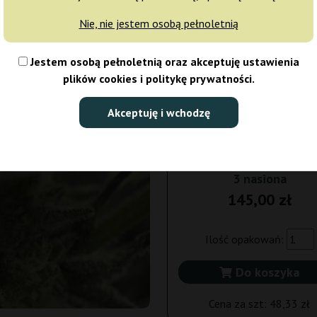
Nie, nie jestem osobą pełnoletnią
5 nasion
227
Jestem osobą pełnoletnią oraz akceptuję ustawienia
Wysyłka 3-7 dni
plików cookies i politykę prywatności.
10 nasion
410,
Akceptuję i wchodzę
Wysyłka 3-7 dni
3 nasiona
145,00 zł
Ilość opakowań:
Do koszyka
Cena za szt:
48,33 zł