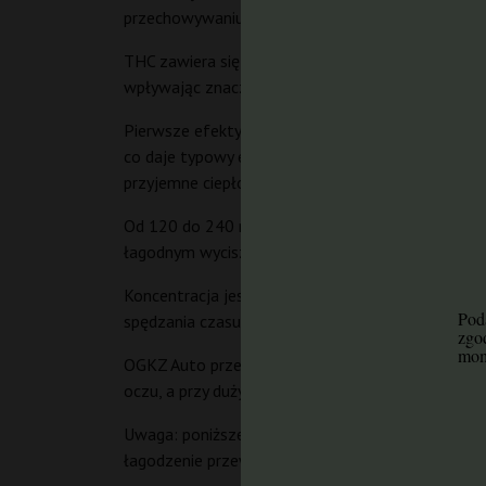
przechowywaniu w szczelnym pojemniku w ciemny
THC zawiera się w przedziale 24–27%, CBD wynosi 
wpływając znacząco na efekt końcowy.
Pierwsze efekty odczuwalne są już po 5–10 minuta
co daje typowy efekt stymulujący. Między 60 a 120
przyjemne ciepło.
Od 120 do 240 minut trwa faza sedacji, w której 
łagodnym wyciszeniem po zakończeniu. Profil ment
Koncentracja jest wyraźnie obniżona, apetyt wzma
Poda
spędzania czasu. Użytkownicy o niskiej tolerancj
zgo
mom
OGKZ Auto przeznaczona jest dla doświadczonych
oczu, a przy dużych dawkach – czasem łagodna pa
Uwaga: poniższe informacje nie stanowią porady 
łagodzenie przewlekłego bólu (neuropatycznego, 