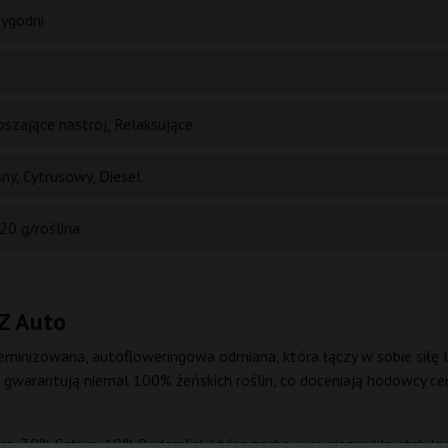
tygodni
pszające nastrój, Relaksujące
ny, Cytrusowy, Diesel
20 g/roślina
Z Auto
eminizowana, autofloweringowa odmiana, która łączy w sobie si
e gwarantują niemal 100% żeńskich roślin, co doceniają hodowcy c
dica, 30% Sativa, 10% Ruderalis), która zachowuje niezwykłą stabil