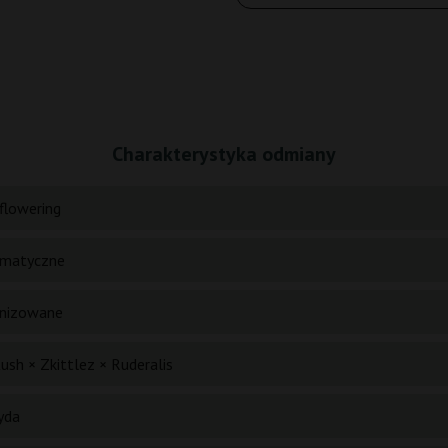
Charakterystyka odmiany
flowering
matyczne
nizowane
ush × Zkittlez × Ruderalis
yda