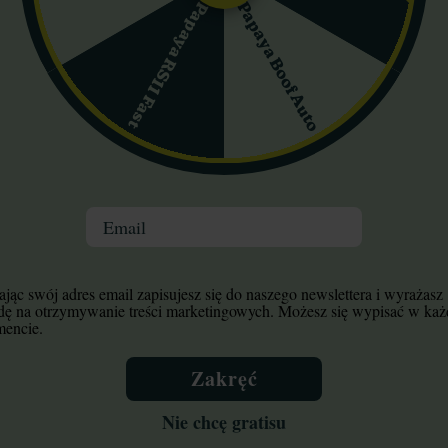
Papaya Boof Auto
Papaya RS11 Fast
m i chłodnym miejscu susz zachowuje świeżość przez 12–18 miesi
mniej niż 0,1%, a CBG osiąga około 0,3%. Śladowe ilości CBC, CBN 
ch od inhalacji. W przedziale 0–60 minut dominuje euforia, podnies
 minutą następuje wyraźne przesunięcie w stronę fizycznego relaksu
pojawia się silne uspokojenie, często prowadzące do senności. Całk
Email
alny vs fizyczny ocenia się na 30% do 70%. Poziom sedacji jest wys
ga się (tzw. wilczy głód). Odmiana rekomendowana na wieczór i ses
jąc swój adres email zapisujesz się do naszego newslettera i wyrażasz
i mogą odczuć zmęczenie po ustąpieniu efektów.
dę na otrzymywanie treści marketingowych. Możesz się wypisać w ka
encie.
 konsumentów – jej moc potrafi zaskoczyć nawet wytrawnych pala
ranoja lub zawroty głowy.
Zakręć
medycznej i nie powinny być traktowane jako zalecenie leczenia.
Nie chcę gratisu
mięśniowego), bezsenności, stanów lękowych i stresu.