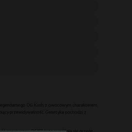
łę legendarnego OG Kush z owocowym charakterem
eniący przewidywalność. Genetyka pochodzi z
ność genetyczną. OGKZ Auto wyróżnia się przede