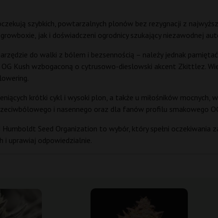
zekują szybkich, powtarzalnych plonów bez rezygnacji z najwyższe
rowboxie, jak i doświadczeni ogrodnicy szukający niezawodnej au
arzędzie do walki z bólem i bezsennością – należy jednak pamiętać
j OG Kush wzbogaconą o cytrusowo-dieslowski akcent Zkittlez. Wie
lowering.
iących krótki cykl i wysoki plon, a także u miłośników mocnych, 
 przeciwbólowego i nasennego oraz dla fanów profilu smakowego
 Humboldt Seed Organization to wybór, który spełni oczekiwania 
 i uprawiaj odpowiedzialnie.