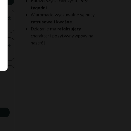
Bardzo szybki cykl życia -
8-9
tygodni
.
W aromacie wyczuwalne są nuty
,00 zł
cytrusowe i kwaśne
.
Działanie ma
relaksujący
charakter i pozytywny wpływ na
nastrój.
00 zł