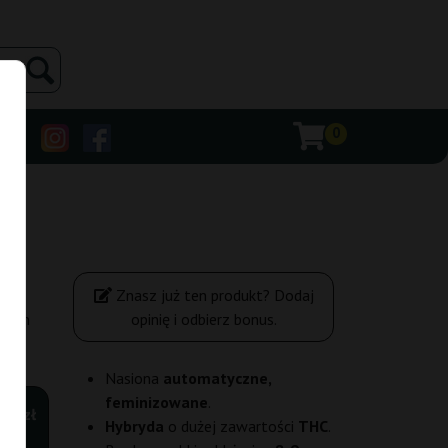
0
Znasz już ten produkt? Dodaj
tion
opinię i odbierz bonus.
Nasiona
automatyczne,
feminizowane
.
00 zł
Hybryda
o dużej zawartości
THC
.