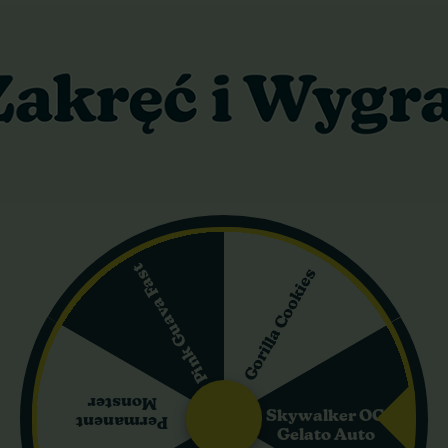
ietlnego. To sprawia, że jest to szczep idealny dla tych, którzy ch
lower, to przede wszystkim jej intensywny, wielowymiarowy profil 
óra jest znakiem rozpoznawczym Diesel, oraz delikatne tony drzew
ujących wyrazistych, niebanalnych doznań smakowych. Nutą cytrus
się zwartym, krzaczastym pokrojem z silnym centralnym topem i kró
e, zbite struktury pokryte obfitą warstwą żywicy. W uprawie indoor
ów. W outdoor rośliny są nieco wyższe, osiągając maksymalnie 1
 co pozwala na uzyskanie nawet 2–3 cykli w sezonie. Plony indoo
Pink Guava Fast
można zebrać około 40–200 g. Zawartość THC wynosi około 15% w
Gorilla Cookies
ak i zapach podczas palenia są intensywnie cytrusowo-dieslowskie,
h owoców.
go przypływu, który sprzyja kreatywności i rozmowom, a po około g
doskonale sprawdza się w ciągu dnia, nie powodując nadmiernego ot
Monster
ża mięśnie.
Skywalker OG
Permanent
Gelato Auto