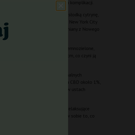
cą uprawiać cannabis bez zbędnych komplikacji.
aromatyczny. Można w nim wyczuć słodką cytrynę,
ne. Ta mieszanka sprawia, że Auto New York City
ów i diesla przypomina kultowe odmiany z Nowego
tkimi międzywęźlami. Liście są ciemnozielone,
 wysokość waha się od 60 do 100 cm, co czyni ją
20 cm.
r sięgają 400–500 g/m² przy optymalnych
 zależności od warunków uprawy, a CBD około 1%,
 z nutą skunka, ziemi i drewna, a w ustach
odzinie przechodzi w przyjemne, relaksujące
ępienia. To odmiana, która łączy w sobie to, co