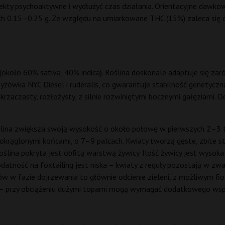
ty psychoaktywne i wydłużyć czas działania. Orientacyjne dawkow
h 0.15–0.25 g. Ze względu na umiarkowane THC (15%) zaleca się o
około 60% sativa, 40% indica). Roślina doskonale adaptuje się zar
rzyżówka NYC Diesel i ruderalis, co gwarantuje stabilność genety
 krzaczasty, rozłożysty, z silnie rozwiniętymi bocznymi gałęziami. 
lina zwiększa swoją wysokość o około połowę w pierwszych 2–3 tyg
zaokrąglonymi końcami, o 7–9 palcach. Kwiaty tworzą gęste, zbite s
ślina pokryta jest obfitą warstwą żywicy. Ilość żywicy jest wysoka
atność na foxtailing jest niska – kwiaty z reguły pozostają w zwa
ów w fazie dojrzewania to głównie odcienie zieleni, z możliwym fi
we – przy obciążeniu dużymi topami mogą wymagać dodatkowego wspa