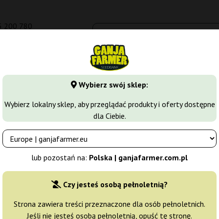
5 200 780
om.pl
Seedbanki
Odmiany marihuany
Growkity
Więcej
Wybierz swój sklep:
arihuany
Nasiona Sativa
Auto New York City
Wybierz lokalny sklep, aby przeglądać produkty i oferty dostępne
dla Ciebie.
 Seeds
Producent nasion:
Pyramid Seeds
lub pozostań na:
Polska | ganjafarmer.com.pl
Oryginalne opakowanie:
Czy jesteś osobą pełnoletnią?
1 nasiono
24
Strona zawiera treści przeznaczone dla osób pełnoletnich.
Jeśli nie jesteś osobą pełnoletnią, opuść tę stronę.
Wysyłka 3-7 dni