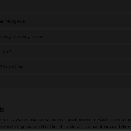
e, Mózgowe
usowy, Drzewny, Diesel
 g/m²
00 g/roślina
ds
 feminizowane nasiona marihuany – pozbawione męskich chromosom
zyżówka legendarnej NYC Diesel z ruderalis, co nadało im nie tylko