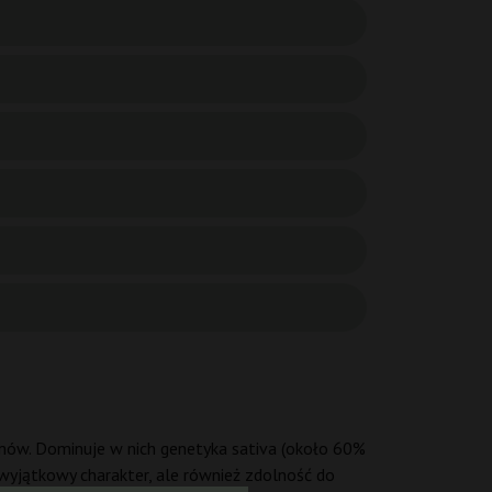
ów. Dominuje w nich genetyka sativa (około 60%
 wyjątkowy charakter, ale również zdolność do