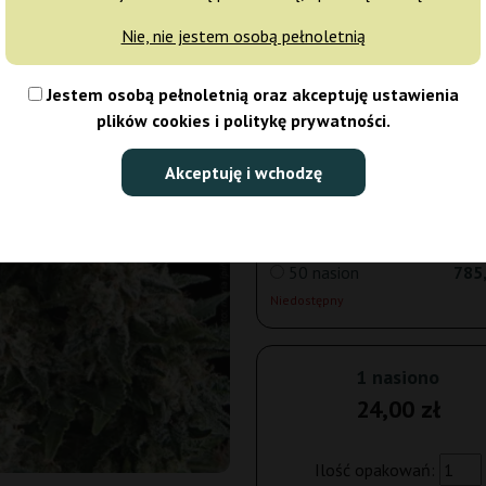
Nie, nie jestem osobą pełnoletnią
3 nasiona
59
Jestem osobą pełnoletnią oraz akceptuję ustawienia
Wysyłka 3-7 dni
plików cookies i politykę prywatności.
5 nasion
98
Akceptuję i wchodzę
Wysyłka 3-7 dni
50 nasion
785,
Niedostępny
1 nasiono
24,00 zł
Ilość opakowań: