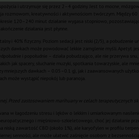
spożycia i utrzymuje się przez 2–4 godziny. Jest to mocne, mózgo
zyja rozmowom, kreatywności i aktywnościom twórczym. Między 60 
 okresie 120–240 minut działanie wygasa stopniowo, pozostawiając 
akończenie działania jest płynne.
lny i 40% fizyczny. Poziom sedacji jest niski (2/5), a pobudzenie 
kszych dawkach może powodować lekkie zamglenie myśli. Apetyt je
dpołudnie i popołudnie – działa pobudzająco, ale nie przerywa snu,
akich jak spacery, słuchanie muzyki, spotkania towarzyskie, ale mn
zy mniejszych dawkach – 0.05–0.1 g), jak i zaawansowanych użytk
ach może wystąpić niepokój lub paranoja.
nej. Przed zastosowaniem marihuany w celach terapeutycznych sko
ana w łagodzeniu stresu i lęków o lekkim i umiarkowanym nasileniu
uropatycznego i mięśniowo-szkieletowego, choć jej działanie prz
a niską zawartość CBD (około 1%), ale karyofylen w profilu terp
iernej senności, ale może ułatwić zaśnięcie osobom z bezsennośc