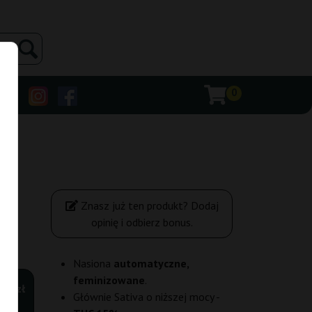
0
Znasz już ten produkt? Dodaj
opinię i odbierz bonus.
Nasiona
automatyczne,
feminizowane
.
,00 zł
Głównie Sativa o niższej mocy -