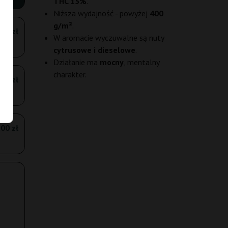
THC 15%
.
Niższa wydajność - powyżej
400
g/m²
.
,00 zł
W aromacie wyczuwalne są nuty
cytrusowe i dieselowe
.
Działanie ma
mocny
, mentalny
charakter.
,00 zł
00 zł