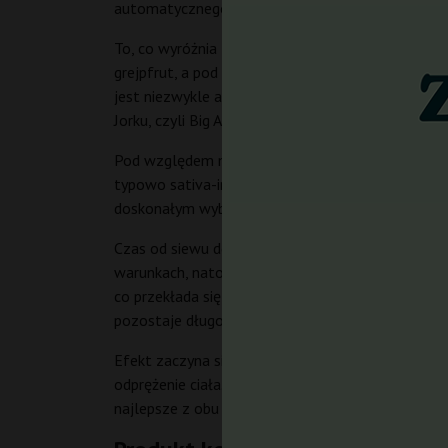
automatycznego kwitnienia niezależnie od cyklu św
To, co wyróżnia tę odmianę spośród innych autof
grejpfrut, a pod spodem ostrą, paliwową nutę, kt
jest niezwykle atrakcyjna dla koneserów poszuk
Jorku, czyli Big Apple.
Pod względem morfologii rośliny charakteryzują 
typowo sativa-indica, a kwiaty formują się w gęst
doskonałym wyborem do małych boxów i grow tent
Czas od siewu do zbioru wynosi około 70–80 dni,
warunkach, natomiast outdoor z jednej rośliny 
co przekłada się na mocne, mózgowe działanie. Sm
pozostaje długo utrzymujący się posmak słodkic
Efekt zaczyna się od energetycznego, euforyczne
odprężenie ciała. Dzięki temu Auto New York City 
najlepsze z obu światów – pobudza umysł i odprę