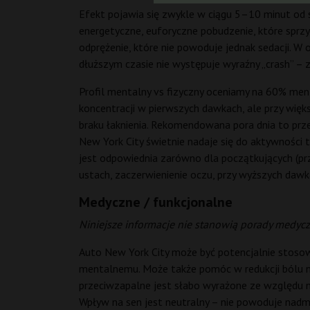
Efekt pojawia się zwykle w ciągu 5–10 minut od 
energetyczne, euforyczne pobudzenie, które spr
odprężenie, które nie powoduje jednak sedacji. W
dłuższym czasie nie występuje wyraźny „crash” – z
Profil mentalny vs fizyczny oceniamy na 60% menta
koncentracji w pierwszych dawkach, ale przy wię
braku łaknienia. Rekomendowana pora dnia to prze
New York City świetnie nadaje się do aktywności t
jest odpowiednia zarówno dla początkujących (pr
ustach, zaczerwienienie oczu, przy wyższych dawk
Medyczne / funkcjonalne
Niniejsze informacje nie stanowią porady medycz
Auto New York City może być potencjalnie stosow
mentalnemu. Może także pomóc w redukcji bólu ne
przeciwzapalne jest słabo wyrażone ze względu n
Wpływ na sen jest neutralny – nie powoduje nadm