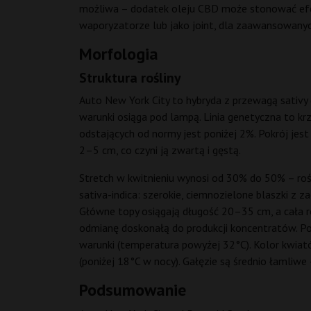
możliwa – dodatek oleju CBD może stonować efek
waporyzatorze lub jako joint, dla zaawansowanyc
Morfologia
Struktura rośliny
Auto New York City to hybryda z przewagą sativy (
warunki osiąga pod lampą. Linia genetyczna to k
odstających od normy jest poniżej 2%. Pokrój jest
2–5 cm, co czyni ją zwartą i gęstą.
Stretch w kwitnieniu wynosi od 30% do 50% – roś
sativa-indica: szerokie, ciemnozielone blaszki z 
Główne topy osiągają długość 20–35 cm, a cała ro
odmianę doskonałą do produkcji koncentratów. Pod
warunki (temperatura powyżej 32°C). Kolor kwiat
(poniżej 18°C w nocy). Gałęzie są średnio łamli
Podsumowanie