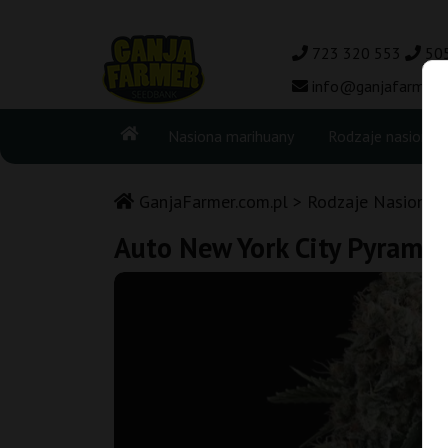
723 320 553
50
info@ganjafarmer.c
Nasiona marihuany
Rodzaje nasion
GanjaFarmer.com.pl
Rodzaje Nasion M
Auto New York City Pyramid