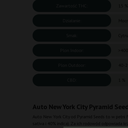
Zawartość THC:
15 %
Działanie:
Mocn
Smak:
Cytr
Plon Indoor:
>400
Plon Outdoor:
40-2
CBD:
1 %
Auto New York City Pyramid See
Auto New York City od Pyramid Seeds to w pełni
sativa i 40% indica). Za ich rodowód odpowiada kr