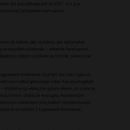
anie dla początkujących to 0.05–0.1 g w
strożność przy pierwszym użyciu.
ówno do indoor, jak i outdoor, ale optymalne
czną na wysokim poziomie – odsetek fenotypów
Odległości między węzłami są krótkie, zazwyczaj
odniach kwitnienia. Kształt liści jest typowo
truktury wzdłuż głównego topa i bocznych gałęzi.
 – trichomy są widoczne gołym okiem, co czyni tę
rtej formie, chyba że wystąpią ekstremalne
oletowym odcieniem przy niskich temperaturach
rcia w ostatnich 2 tygodniach kwitnienia.