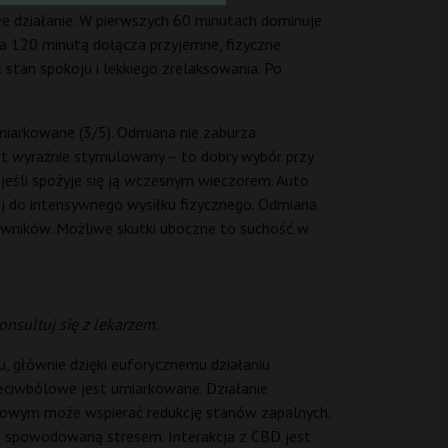
we działanie. W pierwszych 60 minutach dominuje
a 120 minutą dołącza przyjemne, fizyczne
stan spokoju i lekkiego zrelaksowania. Po
umiarkowane (3/5). Odmiana nie zaburza
st wyraźnie stymulowany – to dobry wybór przy
 jeśli spożyje się ją wczesnym wieczorem. Auto
iej do intensywnego wysiłku fizycznego. Odmiana
owników. Możliwe skutki uboczne to suchość w
nsultuj się z lekarzem.
, głównie dzięki euforycznemu działaniu
eciwbólowe jest umiarkowane. Działanie
enowym może wspierać redukcję stanów zapalnych.
ią spowodowaną stresem. Interakcja z CBD jest