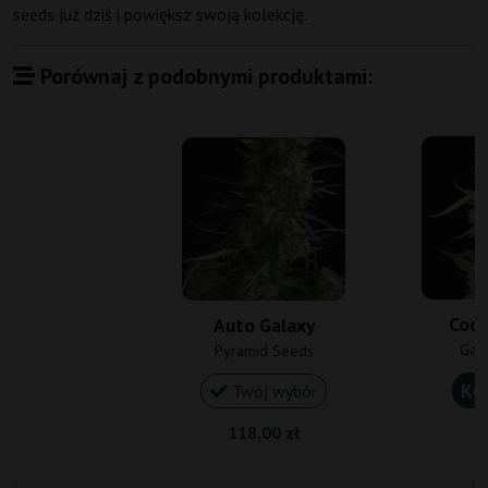
seeds już dziś i powiększ swoją kolekcję.
Porównaj z podobnymi produktami:
Cook
Auto Galaxy
Gan
Pyramid Seeds
Ku
Twój wybór
118,00 zł
1