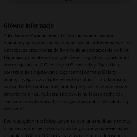
Główne informacje
Auto Galaxy Pyramid Seeds to feminizowane nasiona
marihuany od pyramid seeds o genetyce autofloweringowej, co
oznacza, że przechodzą do kwitnienia automatycznie po kilku
tygodniach, niezależnie od cyklu świetlnego. Jest to hybryda z
dominacją indica (70% indica / 30% ruderalis / 0% sativa),
powstała ze skrzyżowania legendarnej odmiany Galaxy –
znanej z wyjątkowych plonów i siły działania – z odpornymi,
szybko kwitnącymi ruderalisami. To połączenie zaowocowało
stworzeniem rośliny, która zachowuje najlepsze cechy obu
rodziców: zwarty wzrost, intensywny aromat i spektakularną
żywiczność.
Pod względem morfologicznym ta odmiana marihuany tworzy
krzaczaste, średniej wysokości rośliny, które w uprawie indoor
osiągają od 60 do 100 cm, a na zewnątrz mogą dorosnąć do