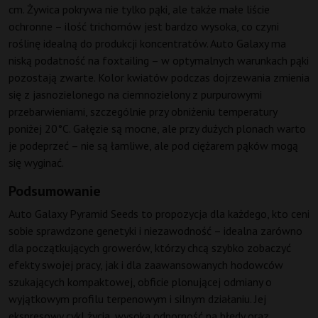
cm. Żywica pokrywa nie tylko pąki, ale także małe liście
ochronne – ilość trichomów jest bardzo wysoka, co czyni
roślinę idealną do produkcji koncentratów. Auto Galaxy ma
niską podatność na foxtailing – w optymalnych warunkach pąki
pozostają zwarte. Kolor kwiatów podczas dojrzewania zmienia
się z jasnozielonego na ciemnozielony z purpurowymi
przebarwieniami, szczególnie przy obniżeniu temperatury
poniżej 20°C. Gałęzie są mocne, ale przy dużych plonach warto
je podeprzeć – nie są łamliwe, ale pod ciężarem pąków mogą
się wyginać.
Podsumowanie
Auto Galaxy Pyramid Seeds to propozycja dla każdego, kto ceni
sobie sprawdzone genetyki i niezawodność – idealna zarówno
dla początkujących growerów, którzy chcą szybko zobaczyć
efekty swojej pracy, jak i dla zaawansowanych hodowców
szukających kompaktowej, obficie plonującej odmiany o
wyjątkowym profilu terpenowym i silnym działaniu. Jej
ekspresowy cykl życia, wysoka odporność na błędy oraz