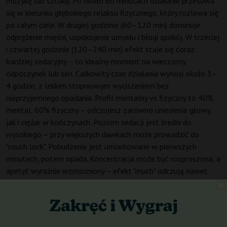
muzykę lub sztukę. Po około 60 minutach działanie przesuwa
się w kierunku głębokiego relaksu fizycznego, który rozlewa się
po całym ciele. W drugiej godzinie (60–120 min) dominuje
odprężenie mięśni, uspokojenie umysłu i błogi spokój. W trzeciej
i czwartej godzinie (120–240 min) efekt staje się coraz
bardziej sedacyjny – to idealny moment na wieczorny
odpoczynek lub sen. Całkowity czas działania wynosi około 3–
4 godzin, z lekkim stopniowym wyciszeniem bez
nieprzyjemnego opadania. Profil mentalny vs fizyczny to 40%
mental, 60% fizyczny – odczujesz zarówno uniesienie głowy,
jak i ciężar w kończynach. Poziom sedacji jest średni do
wysokiego – przy większych dawkach może prowadzić do
"couch lock". Pobudzenie jest umiarkowane w pierwszych
minutach, potem opada. Koncentracja może być rozproszona, a
apetyt wyraźnie wzmocniony – efekt "much" odczują nawet
osoby z brakiem łaknienia. Auto Galaxy rekomendujemy na
późne popołudnie i wieczór, do aktywności takich jak słuchanie
muzyki, oglądanie filmów lub głęboki relaks. Dla
początkujących użytkowników może być zbyt silna – zalecamy