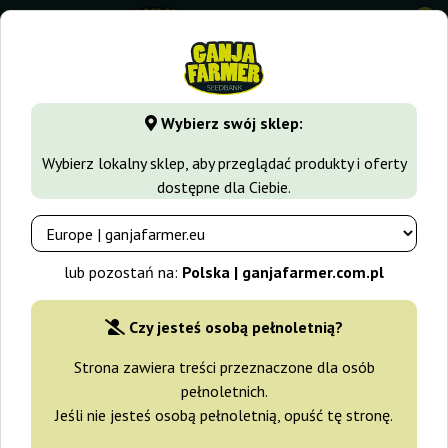
0
GanjaFarmer.com.pl
Rodzaje Nasion Marihuany
Nasiona I
Wybierz swój sklep:
Auto Galaxy Pyramid Seeds
Wybierz lokalny sklep, aby przeglądać produkty i oferty
dostępne dla Ciebie.
lub pozostań na:
Polska | ganjafarmer.com.pl
Czy jesteś osobą pełnoletnią?
Strona zawiera treści przeznaczone dla osób
pełnoletnich.
Jeśli nie jesteś osobą pełnoletnią, opuść tę stronę.