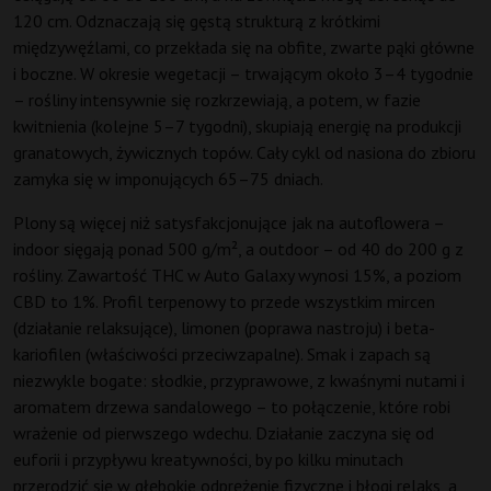
120 cm. Odznaczają się gęstą strukturą z krótkimi
międzywęźlami, co przekłada się na obfite, zwarte pąki główne
i boczne. W okresie wegetacji – trwającym około 3–4 tygodnie
– rośliny intensywnie się rozkrzewiają, a potem, w fazie
kwitnienia (kolejne 5–7 tygodni), skupiają energię na produkcji
granatowych, żywicznych topów. Cały cykl od nasiona do zbioru
zamyka się w imponujących 65–75 dniach.
Plony są więcej niż satysfakcjonujące jak na autoflowera –
indoor sięgają ponad 500 g/m², a outdoor – od 40 do 200 g z
rośliny. Zawartość THC w Auto Galaxy wynosi 15%, a poziom
CBD to 1%. Profil terpenowy to przede wszystkim mircen
(działanie relaksujące), limonen (poprawa nastroju) i beta-
kariofilen (właściwości przeciwzapalne). Smak i zapach są
niezwykle bogate: słodkie, przyprawowe, z kwaśnymi nutami i
aromatem drzewa sandalowego – to połączenie, które robi
wrażenie od pierwszego wdechu. Działanie zaczyna się od
euforii i przypływu kreatywności, by po kilku minutach
przerodzić się w głębokie odprężenie fizyczne i błogi relaks, a