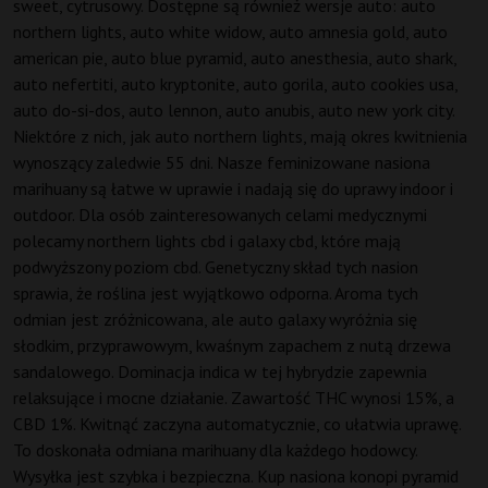
sweet, cytrusowy. Dostępne są również wersje auto: auto
northern lights, auto white widow, auto amnesia gold, auto
american pie, auto blue pyramid, auto anesthesia, auto shark,
auto nefertiti, auto kryptonite, auto gorila, auto cookies usa,
auto do-si-dos, auto lennon, auto anubis, auto new york city.
Niektóre z nich, jak auto northern lights, mają okres kwitnienia
wynoszący zaledwie 55 dni. Nasze feminizowane nasiona
marihuany są łatwe w uprawie i nadają się do uprawy indoor i
outdoor. Dla osób zainteresowanych celami medycznymi
polecamy northern lights cbd i galaxy cbd, które mają
podwyższony poziom cbd. Genetyczny skład tych nasion
sprawia, że roślina jest wyjątkowo odporna. Aroma tych
odmian jest zróżnicowana, ale auto galaxy wyróżnia się
słodkim, przyprawowym, kwaśnym zapachem z nutą drzewa
sandalowego. Dominacja indica w tej hybrydzie zapewnia
relaksujące i mocne działanie. Zawartość THC wynosi 15%, a
CBD 1%. Kwitnąć zaczyna automatycznie, co ułatwia uprawę.
To doskonała odmiana marihuany dla każdego hodowcy.
Wysyłka jest szybka i bezpieczna. Kup nasiona konopi pyramid