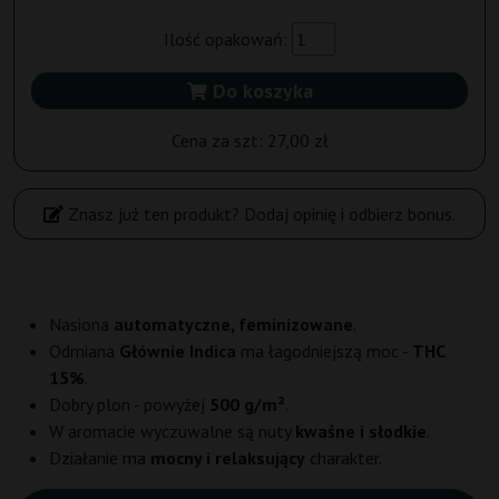
Ilość opakowań:
Do koszyka
Cena za szt:
27,00 zł
Znasz już ten produkt? Dodaj opinię i odbierz bonus.
Nasiona
automatyczne, feminizowane
.
Odmiana
Głównie Indica
ma łagodniejszą moc -
THC
15%
.
Dobry plon - powyżej
500 g/m²
.
W aromacie wyczuwalne są nuty
kwaśne i słodkie
.
Działanie ma
mocny i relaksujący
charakter.