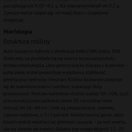
początkujących 0,05–0,1 g, dla zaawansowanych do 0,3 g.
Zawsze warto rozpocząć od małej ilości i stopniowo
zwiększać.
Morfologia
Struktura rośliny
Auto Galaxy to hybryda z dominacją Indiki (70% Indica, 30%
Ruderalis), co przekłada się na zwarty, krzaczasty pokrój i
krótkie międzywęźla. Linia genetyczna to (Galaxy x Ruderalis) –
połączenie, które gwarantuje wyjątkową stabilność
genetyczną i jednolite fenotypy. Roślina doskonale adaptuje
się do warunków indoor i outdoor, wykazując dużą
plastyczność. Podczas kwitnienia stretch wynosi 50–70%, czyli
przy wysokości początkowej około 30 cm roślina może
urosnąć do 50–60 cm. Liście są ciemnozielone, szerokie,
typowo indykowe, o 5–7 palcach. Kwiaty tworzą gęste, zbite
klastry wokół węzłów i na głównym szczycie – są one zwarte,
ale nie twarde jak kamień. Główny top osiąga długość 15–25