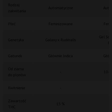
Rodzaj
Automatyczne
Auto
zakwitania
Płeć
Feminizowane
Femi
Girl Sc
Genetyka
Galaxy x Rudéralis
Ru
Gatunek
Głównie Indica
Główn
Od ziarna
-
10-1
do plonów
Kwitnienie
-
Zawartość
15 %
THC