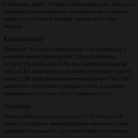
o doskonałej jakości. Trwałość przechowywania jest dobra: przy
właściwym przechowywaniu w szczelnym słoiku w ciemnym
miejscu susz zachowuje świeżość i aromat przez wiele
miesięcy.
Kannabinoidy
Zawartość THC w Auto Galaxy wynosi 15%, co plasuje ją w
przedziale średnio silnych odmian. CBD jest obecne na
poziomie 1%, a CBG około 0,3%. Inne kannabinoidy, takie jak
CBC czy CBN, pojawiają się w minimalnych stężeniach, typowo
poniżej 0,1%. Dzięki zrównoważonemu poziomowi THC i CBD
działanie jest intensywnie relaksujące i mocne, z wyraźnym
komponentem fizycznym, ale bez nadmiernej euforii.
Działanie
Pierwsze efekty odczuwalne są już po 5–10 minutach od
inhalacji. Początkowo obejmują przypływ euforycznej energii i
pobudzenie kreatywności – to moment idealny na rozmowy,