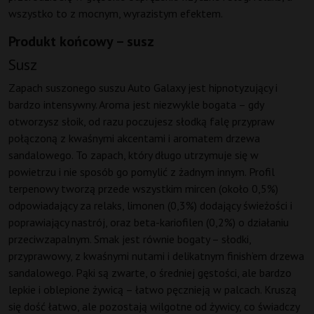
wszystko to z mocnym, wyrazistym efektem.
Produkt końcowy – susz
Susz
Zapach suszonego suszu Auto Galaxy jest hipnotyzujący i
bardzo intensywny. Aroma jest niezwykle bogata – gdy
otworzysz słoik, od razu poczujesz słodką falę przypraw
połączoną z kwaśnymi akcentami i aromatem drzewa
sandalowego. To zapach, który długo utrzymuje się w
powietrzu i nie sposób go pomylić z żadnym innym. Profil
terpenowy tworzą przede wszystkim mircen (około 0,5%)
odpowiadający za relaks, limonen (0,3%) dodający świeżości i
poprawiający nastrój, oraz beta-kariofilen (0,2%) o działaniu
przeciwzapalnym. Smak jest równie bogaty – słodki,
przyprawowy, z kwaśnymi nutami i delikatnym finish’em drzewa
sandalowego. Pąki są zwarte, o średniej gęstości, ale bardzo
lepkie i oblepione żywicą – łatwo pęcznieją w palcach. Kruszą
się dość łatwo, ale pozostają wilgotne od żywicy, co świadczy