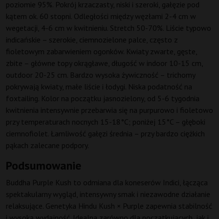
poziomie 95%. Pokrój krzaczasty, niski i szeroki, gałęzie pod
kątem ok. 60 stopni. Odległości między węzłami 2-4 cm w
wegetacji, 4-6 cm w kwitnieniu. Stretch 50-70%. Liście typowo
indicańskie – szerokie, ciemnozielone palce, często z
fioletowym zabarwieniem ogonków. Kwiaty zwarte, gęste,
zbite – główne topy okrągławe, długość w indoor 10-15 cm,
outdoor 20-25 cm. Bardzo wysoka żywiczność – trichomy
pokrywają kwiaty, małe liście i łodygi. Niska podatność na
foxtailing. Kolor na początku jasnozielony, od 5-6 tygodnia
kwitnienia intensywnie przebarwia się na purpurowo i fioletowo
przy temperaturach nocnych 15-18°C; poniżej 15°C – głęboki
ciemnofiolet. Łamliwość gałęzi średnia – przy bardzo ciężkich
pąkach zalecane podpory.
Podsumowanie
Buddha Purple Kush to odmiana dla koneserów Indici, łącząca
spektakularny wygląd, intensywny smak i niezawodne działanie
relaksujące. Genetyka Hindu Kush × Purple zapewnia stabilność
i wysoką wydajność. Idealna zarówno dla początkujących, jak i