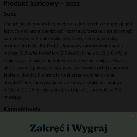
Produkt końcowy – susz
Susz
Zapach suszu bogaty i głęboki: nuty dojrzałych winogron, jagód
leśnych, delikatna ziemistość i czarna porzeczka. Intensywność
bardzo wysoka. Smak słodki, owocowy, z kremową nutą i
posmakiem kadzidła. Profil terpenowy zdominowany przez
myrcen (0,5-1%), kariofilen (0,3-0,6%) i linalool (0,2-0,4%), z
mniejszymi ilościami humulenu i alfa-pinenu. Pąki są zwarte,
zbite, twarde, pokryte gęstą warstwą żywicznych trichomów –
lepkie w dotyku. Podatność na kruszenie umiarkowana.
Trwałość przechowywania w szczelnym słoiku w ciemnym
miejscu: 12-18 miesięcy bez utraty jakości, aromat do 6-8
miesięcy.
Kannabinoidy
Zawartość THC 18-25% (typowa 24%). Poziom CBD poniżej
0,2%, CBG ok. 0,5-1%. Inne kannabinoidy (CBC, CBN) w
śladowych ilościach – przy dłuższym przechowywaniu CBN