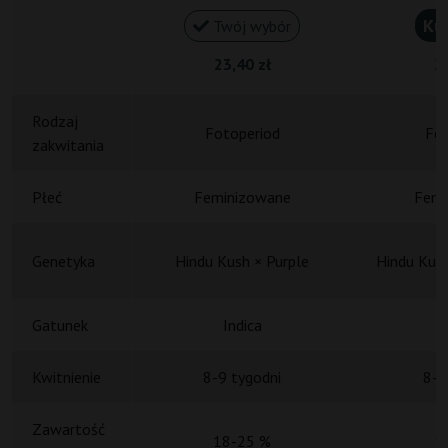
Ku
Twój wybór
23,40 zł
26
Rodzaj
Fotoperiod
Fot
zakwitania
Płeć
Feminizowane
Femi
Genetyka
Hindu Kush × Purple
Hindu Kush
Gatunek
Indica
Kwitnienie
8-9 tygodni
8-9
Zawartość
18-25 %
1