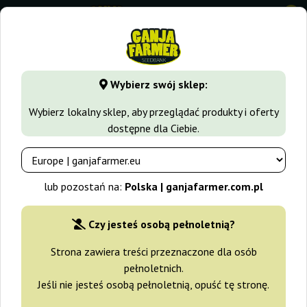
0
GanjaFarmer.com.pl
Odmiany Marihuany
Kush
Buddha P
Wybierz swój sklep:
Buddha Purple Kush Buddha Seeds
Wybierz lokalny sklep, aby przeglądać produkty i oferty
dostępne dla Ciebie.
-10%
+gratisy
lub pozostań na:
Polska | ganjafarmer.com.pl
Czy jesteś osobą pełnoletnią?
Strona zawiera treści przeznaczone dla osób
pełnoletnich.
Jeśli nie jesteś osobą pełnoletnią, opuść tę stronę.