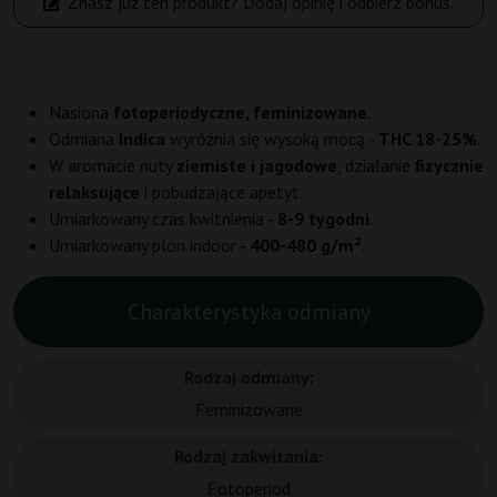
Znasz już ten produkt? Dodaj opinię i odbierz bonus.
Nasiona
fotoperiodyczne, feminizowane
.
Odmiana
Indica
wyróżnia się wysoką mocą -
THC 18-25%
.
W aromacie nuty
ziemiste i jagodowe
, działanie
fizycznie
relaksujące
i pobudzające apetyt.
Umiarkowany czas kwitnienia -
8-9 tygodni
.
Umiarkowany plon indoor -
400-480 g/m²
.
Charakterystyka odmiany
Rodzaj odmiany:
Feminizowane
Rodzaj zakwitania:
Fotoperiod