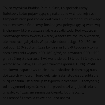
To, co wyróżnia Buddha Purple Kush, to spektakularny
fioletowy kolor pojawiający się naturalnie w chłodniejszych
temperaturach pod koniec kwitnienia – od ciemnopurpurowego
po intensywnie fioletowy. Roślina jest pokryta gęstą warstwą
trichomów, które błyszczą jak kryształki lodu. Pod względem
morfologicznym tworzy zwarte, krzaczaste rośliny o krótkich,
ale mocnych gałęziach. W uprawie indoor osiąga 80-120 cm,
outdoor 150-200 cm. Czas kwitnienia to 8-9 tygodni. Plon w
pomieszczeniu wynosi 400-480 g/m², na zewnątrz 900-1500
g na roślinę. Zawartość THC waha się od 18% do 25% (typowa
wartość ok. 24%), a CBD jest znikome (poniżej 0,2%). Profil
smakowo-zapachowy to eksplozja słodkości: dominują nuty
dojrzałych winogron, borówek i ziemistej słodyczy z subtelną
nutą kadzidła. Działanie jest typowo indicańskie – zaczyna się
od przyjemnej ciężkości w ciele, przechodzi w głęboki relaks
umysłu, kończąc się sennością. Łagodzi ból fizyczny,
bezsenność i stres, a także pobudza apetyt.