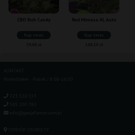
CBD Rich Candy
Red Mimosa XL Auto
Kup teraz
Kup teraz
39,00 zł
100,30 zł
KONTAKT
Poniedziałek - Piatek / 8:00-16:00
723 320 553
505 200 780
info@ganjafarmer.com.pl
ODBIÓR OSOBISTY