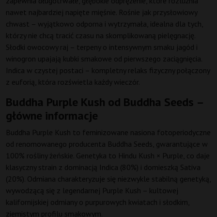
zapewnia długotrwałe, głębokie odprężenie, które rozluźnia
nawet najbardziej napięte mięśnie. Rośnie jak przysłowiowy
chwast – wyjątkowo odporna i wytrzymała, idealna dla tych,
którzy nie chcą tracić czasu na skomplikowaną pielęgnację.
Słodki owocowy raj – terpeny o intensywnym smaku jagód i
winogron upajają kubki smakowe od pierwszego zaciągnięcia.
Indica w czystej postaci – kompletny relaks fizyczny połączony
z euforią, która rozświetla każdy wieczór.
Buddha Purple Kush od Buddha Seeds –
główne informacje
Buddha Purple Kush to feminizowane nasiona fotoperiodyczne
od renomowanego producenta Buddha Seeds, gwarantujące w
100% rośliny żeńskie. Genetyka to Hindu Kush × Purple, co daje
klasyczny strain z dominacją Indica (80%) i domieszką Sativa
(20%). Odmiana charakteryzuje się niezwykle stabilną genetyką,
wywodzącą się z legendarnej Purple Kush – kultowej
kalifornijskiej odmiany o purpurowych kwiatach i słodkim,
ziemistym profilu smakowym.