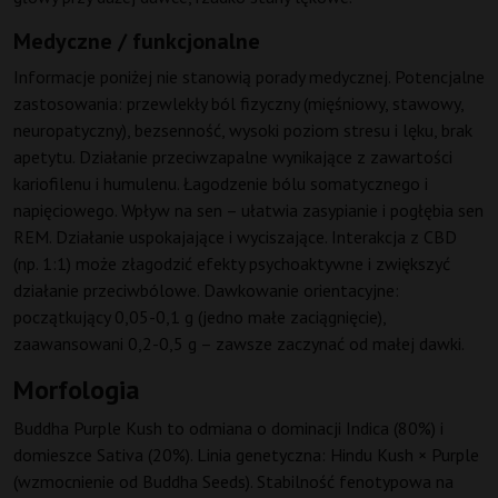
Medyczne / funkcjonalne
Informacje poniżej nie stanowią porady medycznej. Potencjalne
zastosowania: przewlekły ból fizyczny (mięśniowy, stawowy,
neuropatyczny), bezsenność, wysoki poziom stresu i lęku, brak
apetytu. Działanie przeciwzapalne wynikające z zawartości
kariofilenu i humulenu. Łagodzenie bólu somatycznego i
napięciowego. Wpływ na sen – ułatwia zasypianie i pogłębia sen
REM. Działanie uspokajające i wyciszające. Interakcja z CBD
(np. 1:1) może złagodzić efekty psychoaktywne i zwiększyć
działanie przeciwbólowe. Dawkowanie orientacyjne:
początkujący 0,05-0,1 g (jedno małe zaciągnięcie),
zaawansowani 0,2-0,5 g – zawsze zaczynać od małej dawki.
Morfologia
Buddha Purple Kush to odmiana o dominacji Indica (80%) i
domieszce Sativa (20%). Linia genetyczna: Hindu Kush × Purple
(wzmocnienie od Buddha Seeds). Stabilność fenotypowa na