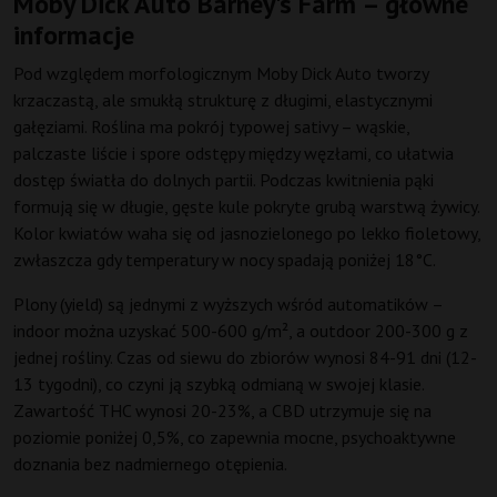
Moby Dick Auto Barney's Farm – główne
informacje
Pod względem morfologicznym Moby Dick Auto tworzy
krzaczastą, ale smukłą strukturę z długimi, elastycznymi
gałęziami. Roślina ma pokrój typowej sativy – wąskie,
palczaste liście i spore odstępy między węzłami, co ułatwia
dostęp światła do dolnych partii. Podczas kwitnienia pąki
formują się w długie, gęste kule pokryte grubą warstwą żywicy.
Kolor kwiatów waha się od jasnozielonego po lekko fioletowy,
zwłaszcza gdy temperatury w nocy spadają poniżej 18°C.
Plony (yield) są jednymi z wyższych wśród automatików –
indoor można uzyskać 500-600 g/m², a outdoor 200-300 g z
jednej rośliny. Czas od siewu do zbiorów wynosi 84-91 dni (12-
13 tygodni), co czyni ją szybką odmianą w swojej klasie.
Zawartość THC wynosi 20-23%, a CBD utrzymuje się na
poziomie poniżej 0,5%, co zapewnia mocne, psychoaktywne
doznania bez nadmiernego otępienia.