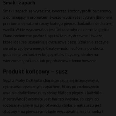
Smak i zapach
Smak i zapach są wyraziste, tworząc złożony profil terpenowy
z dominującym aromatem świeżo wyciśniętej cytryny (limonen),
przełamanej nutami sosny, białego pieprzu, kadzidła i delikatnej
wanilii. W tle wyczuwalna jest lekka słodycz i ziemista głębia.
Dane techniczne podkreślają także nuty drzewne i świeże,
które idealnie uzupełniają cytrusową bazę. Działanie zaczyna
się od przypływu energii, kreatywności i euforii, a po około
godzinie przechodzi w kojący relaks fizyczny, idealny na
wieczorne spotkania lub popołudniowe leniuchowanie.
Produkt końcowy – susz
Susz z Moby Dick Auto charakteryzuje się intensywnym,
cytrusowo-żywicznym zapachem, który po rozkruszeniu
uwalnia dodatkowe nuty sosny, białego pieprzu i kadzidła.
Intensywność aromatu jest bardzo wysoka, co czyni go
rozpoznawalnym już po otwarciu słoika. Smak suszu jest
złożony – na pierwszym planie wyczuwalna jest limonka i