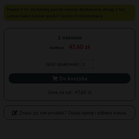
Promo 1+1: do każdej paczki nasion dostaniesz drugą o tej
samej ilości nasion gratis! Gratis Feminizowany
1 nasiono
47,60 zł
56,00 zł
Ilość opakowań:
Do koszyka
Cena za szt:
47,60 zł
Znasz już ten produkt? Dodaj opinię i odbierz bonus.