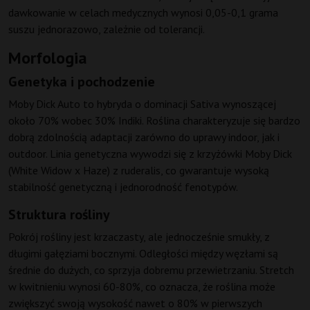
dawkowanie w celach medycznych wynosi 0,05-0,1 grama
suszu jednorazowo, zależnie od tolerancji.
Morfologia
Genetyka i pochodzenie
Moby Dick Auto to hybryda o dominacji Sativa wynoszącej
około 70% wobec 30% Indiki. Roślina charakteryzuje się bardzo
dobrą zdolnością adaptacji zarówno do uprawy indoor, jak i
outdoor. Linia genetyczna wywodzi się z krzyżówki Moby Dick
(White Widow x Haze) z ruderalis, co gwarantuje wysoką
stabilność genetyczną i jednorodność fenotypów.
Struktura rośliny
Pokrój rośliny jest krzaczasty, ale jednocześnie smukły, z
długimi gałęziami bocznymi. Odległości między węzłami są
średnie do dużych, co sprzyja dobremu przewietrzaniu. Stretch
w kwitnieniu wynosi 60-80%, co oznacza, że roślina może
zwiększyć swoją wysokość nawet o 80% w pierwszych