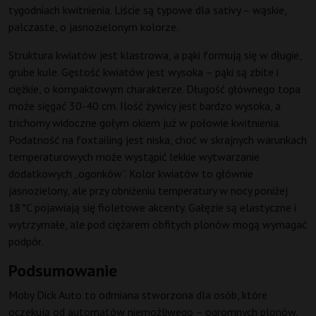
tygodniach kwitnienia. Liście są typowe dla sativy – wąskie,
palczaste, o jasnozielonym kolorze.
Struktura kwiatów jest klastrowa, a pąki formują się w długie,
grube kule. Gęstość kwiatów jest wysoka – pąki są zbite i
ciężkie, o kompaktowym charakterze. Długość głównego topa
może sięgać 30-40 cm. Ilość żywicy jest bardzo wysoka, a
trichomy widoczne gołym okiem już w połowie kwitnienia.
Podatność na foxtailing jest niska, choć w skrajnych warunkach
temperaturowych może wystąpić lekkie wytwarzanie
dodatkowych „ogonków”. Kolor kwiatów to głównie
jasnozielony, ale przy obniżeniu temperatury w nocy poniżej
18°C pojawiają się fioletowe akcenty. Gałęzie są elastyczne i
wytrzymałe, ale pod ciężarem obfitych plonów mogą wymagać
podpór.
Podsumowanie
Moby Dick Auto to odmiana stworzona dla osób, które
oczekują od automatów niemożliwego – ogromnych plonów,