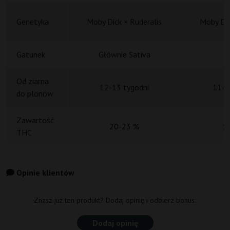
Genetyka
Moby Dick × Ruderalis
Moby Dic
Gatunek
Głównie Sativa
H
Od ziarna
12-13 tygodni
11-1
do plonów
Zawartość
20-23 %
1
THC
Opinie klientów
Znasz już ten produkt? Dodaj opinię i odbierz bonus.
Dodaj opinię