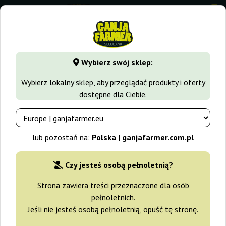
0
GanjaFarmer.com.pl
Odmiany Marihuany
Moby Dick
Mob
Wybierz swój sklep:
Moby Dick Auto Barney's Farm
Wybierz lokalny sklep, aby przeglądać produkty i oferty
dostępne dla Ciebie.
-15%
+gratisy
lub pozostań na:
Polska | ganjafarmer.com.pl
Czy jesteś osobą pełnoletnią?
Strona zawiera treści przeznaczone dla osób
pełnoletnich.
Jeśli nie jesteś osobą pełnoletnią, opuść tę stronę.