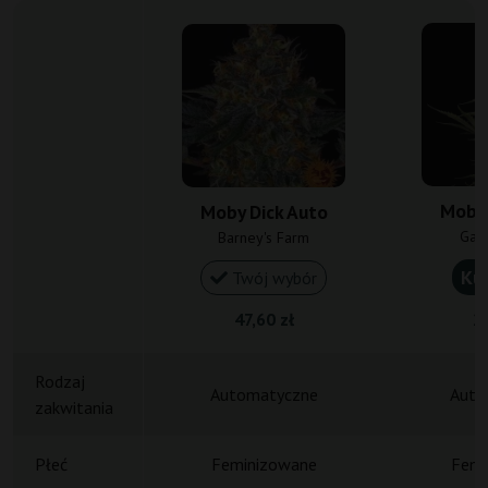
Moby 
Moby Dick Auto
Gan
Barney's Farm
Ku
Twój wybór
47,60 zł
20
Rodzaj
Automatyczne
Auto
zakwitania
Płeć
Feminizowane
Femi