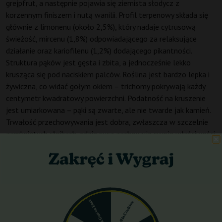
grejpfrut, a następnie pojawia się ziemista słodycz z
korzennym finiszem i nutą wanilii. Profil terpenowy składa się
głównie z limonenu (około 2,5%), który nadaje cytrusową
świeżość, mircenu (1,8%) odpowiadającego za relaksujące
działanie oraz kariofilenu (1,2%) dodającego pikantności.
Struktura pąków jest gęsta i zbita, a jednocześnie lekko
krusząca się pod naciskiem palców. Roślina jest bardzo lepka i
żywiczna, co widać gołym okiem – trichomy pokrywają każdy
centymetr kwadratowy powierzchni. Podatność na kruszenie
jest umiarkowana – pąki są zwarte, ale nie twarde jak kamień.
Trwałość przechowywania jest dobra, zwłaszcza w szczelnie
zamkniętych słoikach, gdzie susz zachowuje swoje właściwości
przez kilka miesięcy.
Zawartość THC w tej odmianie wynosi 20-23%, co kwalifikuje
ją jako bardzo mocną. Poziom CBD jest znikomy, poniżej 0,5%,
a CBG utrzymuje się na poziomie około 1%. W niewielkich
ilościach obecne są także CBC i CBN, które mogą pojawiać się
Pink Guava Fast
Gorilla Cookies
podczas długiego przechowywania.