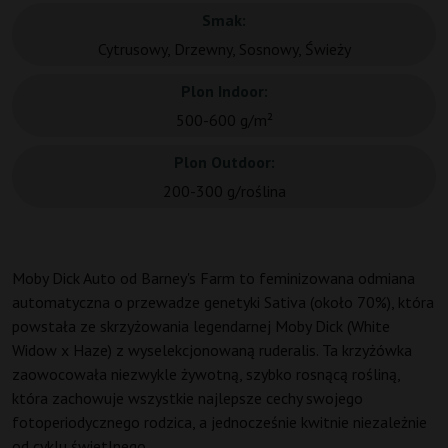
Smak:
Cytrusowy, Drzewny, Sosnowy, Świeży
Plon Indoor:
500-600 g/m²
Plon Outdoor:
200-300 g/roślina
Moby Dick Auto od Barney's Farm to feminizowana odmiana
automatyczna o przewadze genetyki Sativa (około 70%), która
powstała ze skrzyżowania legendarnej Moby Dick (White
Widow x Haze) z wyselekcjonowaną ruderalis. Ta krzyżówka
zaowocowała niezwykle żywotną, szybko rosnącą rośliną,
która zachowuje wszystkie najlepsze cechy swojego
fotoperiodycznego rodzica, a jednocześnie kwitnie niezależnie
od cyklu świetlnego.