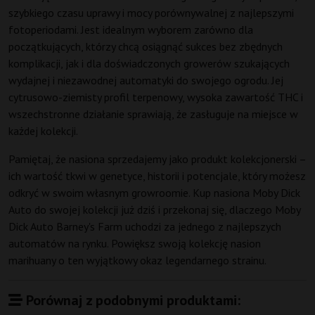
szybkiego czasu uprawy i mocy porównywalnej z najlepszymi
fotoperiodami. Jest idealnym wyborem zarówno dla
początkujących, którzy chcą osiągnąć sukces bez zbędnych
komplikacji, jak i dla doświadczonych growerów szukających
wydajnej i niezawodnej automatyki do swojego ogrodu. Jej
cytrusowo-ziemisty profil terpenowy, wysoka zawartość THC i
wszechstronne działanie sprawiają, że zasługuje na miejsce w
każdej kolekcji.
Pamiętaj, że nasiona sprzedajemy jako produkt kolekcjonerski –
ich wartość tkwi w genetyce, historii i potencjale, który możesz
odkryć w swoim własnym growroomie. Kup nasiona Moby Dick
Auto do swojej kolekcji już dziś i przekonaj się, dlaczego Moby
Dick Auto Barney's Farm uchodzi za jednego z najlepszych
automatów na rynku. Powiększ swoją kolekcję nasion
marihuany o ten wyjątkowy okaz legendarnego strainu.
Porównaj z podobnymi produktami: