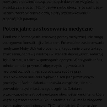
nowicjusze powinni zacząć od małych dawek ze względu na
wysoką zawartość THC. Możliwe skutki uboczne to suchość w
ustach, zaczerwienienie oczu, a przy przedawkowaniu –
niepokój lub paranoja.
Potencjalne zastosowania medyczne
Poniższe informacje nie stanowią porady medycznej i nie mogą
zastępować konsultacji z lekarzem. Potencjalne zastosowania
medyczne Moby Dick Auto obejmują: łagodzenie przewlekłego
zmęczenia, poprawę nastroju w stanach depresyjnych, redukcję
lęku i stresu, a także wspomaganie apetytu. W przypadku bólu,
odmiana może przynosić ulgę przy dolegliwościach
neuropatycznych i mięśniowych, szczególnie przy
umiarkowanym nasileniu. Wpływ na sen jest pozytywny w
późniejszej fazie działania – ułatwia zasypianie, ale nie
powoduje natychmiastowego otępienia. Działanie
przeciwzapalne jest potwierdzone obecnością kariofilenu, który
wiąże się z receptorami CB2. Interakcja z CBD może złagodzić
ewentualne skutki uboczne THC, takie jak lęk. Orientacyjne