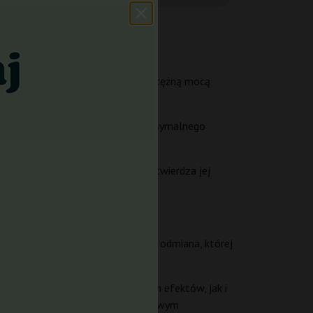
 słodkich, deserowych odmian z potężną mocą
iadczeni koneserzy poszukujący maksymalnego
nasion marihuany. Wiele recenzji potwierdza jej
ędy początkujących i choroby.
ów i skunka, sprawia, że jest to odmiana, której
ujących zarówno spektakularnych efektów, jak i
arnej Gelato z tajemniczym, deserowym