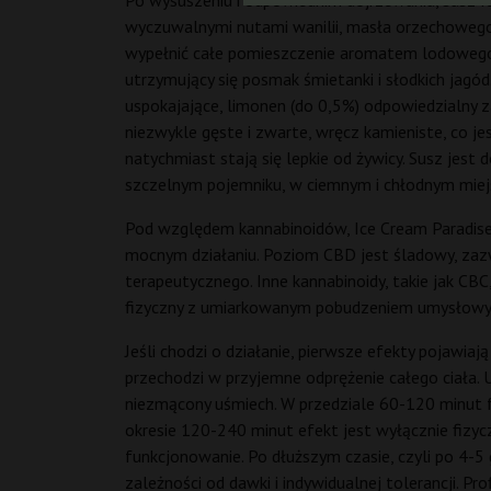
Po wysuszeniu i odpowiednim dojrzewaniu, susz I
wyczuwalnymi nutami wanilii, masła orzechowego,
wypełnić całe pomieszczenie aromatem lodowego d
utrzymujący się posmak śmietanki i słodkich jagód
uspokajające, limonen (do 0,5%) odpowiedzialny za
niezwykle gęste i zwarte, wręcz kamieniste, co je
natychmiast stają się lepkie od żywicy. Susz jes
szczelnym pojemniku, w ciemnym i chłodnym miej
Pod względem kannabinoidów, Ice Cream Paradise 
mocnym działaniu. Poziom CBD jest śladowy, zaz
terapeutycznego. Inne kannabinoidy, takie jak CB
fizyczny z umiarkowanym pobudzeniem umysłowym.
Jeśli chodzi o działanie, pierwsze efekty pojawiaj
przechodzi w przyjemne odprężenie całego ciała. 
niezmącony uśmiech. W przedziale 60-120 minut f
okresie 120-240 minut efekt jest wyłącznie fizyc
funkcjonowanie. Po dłuższym czasie, czyli po 4-5 
zależności od dawki i indywidualnej tolerancji. 