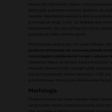
idealna dla miłośników relaksu z nutą kreatywnoś
pierwszych godzinach może być obniżona, ale póź
cannabis. Rekomendowana pora dnia to popołudnie l
przeważa ten drugi. „Crash” po działaniu jest mi
użytkowników, jak i początkujących, którzy zaczy
paranoja lub lekkie zawroty głowy.
W kontekście medycznym, Ice Cream Paradise Seed
poniższe informacje nie stanowią porady medy
rozpoczęciem jakiejkolwiek terapii z użyciem 
mięśniowy. Wpływ na sen jest bardzo korzystny – p
wysokich dawkach może wystąpić efekt przeciwny. 
ono profesjonalnych leków. Interakcja z CBD je
przeciwbólowe. Orientacyjne dawkowanie dla poc
Morfologia
Struktura rośliny Ice Cream Paradise Seeds odzna
się na bardzo zwarty, krzaczasty pokrój, który je
choć w pomieszczeniach osiąga bardziej przewidyw