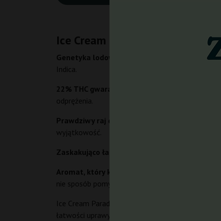
Ice Cream Paradise Seeds od Pa
Genetyka lodowego deseru.
Ice Cream Paradise
Indica.
22% THC gwarantowane.
To nie tylko przyjemny
odprężenia.
Prawdziwy raj dla kolekcjonerów.
Jej unikalny p
wyjątkowość.
Zaskakująco łatwa w uprawie.
Mimo swojego egz
Aromat, który kradnie show.
Intensywny zapach 
nie sposób pomylić z żadną inną.
Ice Cream Paradise Seeds to feminizowane nasion
łatwości uprawy. Jest to odmiana z dominacją ge