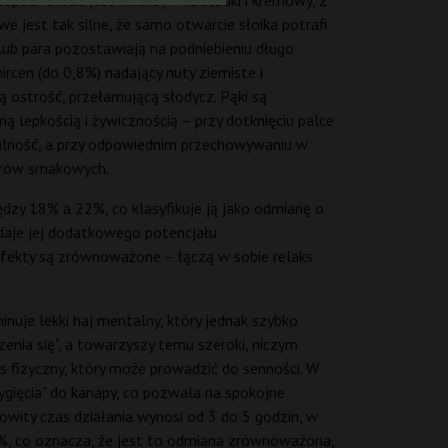
pach suszu jest intensywnie słodki i kremowy, z
jest tak silne, że samo otwarcie słoika potrafi
ub para pozostawiają na podniebieniu długo
rcen (do 0,8%) nadający nuty ziemiste i
ą ostrość, przełamującą słodycz. Pąki są
ą lepkością i żywicznością – przy dotknięciu palce
gralność, a przy odpowiednim przechowywaniu w
lorów smakowych.
zy 18% a 22%, co klasyfikuje ją jako odmianę o
daje jej dodatkowego potencjału
 efekty są zrównoważone – łączą w sobie relaks
inuje lekki haj mentalny, który jednak szybko
enia się", a towarzyszy temu szeroki, niczym
 fizyczny, który może prowadzić do senności. W
ygięcia" do kanapy, co pozwala na spokojne
kowity czas działania wynosi od 3 do 5 godzin, w
60%, co oznacza, że jest to odmiana zrównoważona,