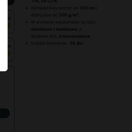
THC 18-22%
.
Kompaktowy wzrost do
110 cm
i
dobry plon do
500 g/m²
.
25 zł
W aromacie wyczuwalne są nuty
ANIEJ
skunkowe i waniliowe
, a
działanie jest
zrównoważone
.
Szybkie kwitnienie -
58 dni
.
65 zł
ANIEJ