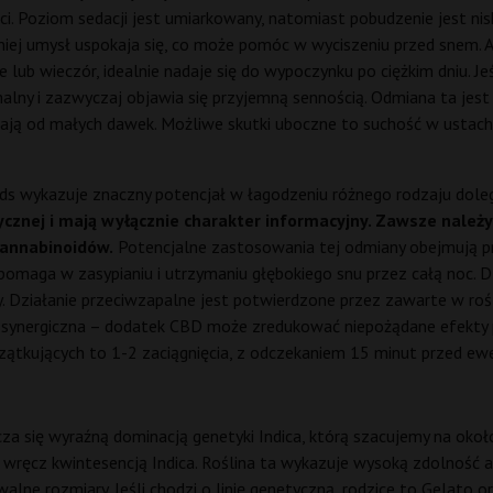
ci. Poziom sedacji jest umiarkowany, natomiast pobudzenie jest ni
niej umysł uspokaja się, co może pomóc w wyciszeniu przed snem. 
ub wieczór, idealnie nadaje się do wypoczynku po ciężkim dniu. Jeś
nimalny i zazwyczaj objawia się przyjemną sennością. Odmiana ta 
nają od małych dawek. Możliwe skutki uboczne to suchość w ustach,
s wykazuje znaczny potencjał w łagodzeniu różnego rodzaju doleg
cznej i mają wyłącznie charakter informacyjny. Zawsze należ
kannabinoidów.
Potencjalne zastosowania tej odmiany obejmują prz
omaga w zasypianiu i utrzymaniu głębokiego snu przez całą noc. Dzia
Działanie przeciwzapalne jest potwierdzone przez zawarte w roślin
st synergiczna – dodatek CBD może zredukować niepożądane efekty
zątkujących to 1-2 zaciągnięcia, z odczekaniem 15 minut przed 
cza się wyraźną dominacją genetyki Indica, którą szacujemy na oko
st wręcz kwintesencją Indica. Roślina ta wykazuje wysoką zdolność a
alne rozmiary. Jeśli chodzi o linię genetyczną, rodzice to Gelato