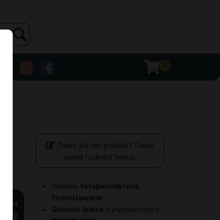
0
Znasz już ten produkt? Dodaj
opinię i odbierz bonus.
Nasiona
fotoperiodyczne,
feminizowane
.
35 zł
Głównie Indica
o wysokiej mocy -
ANIEJ