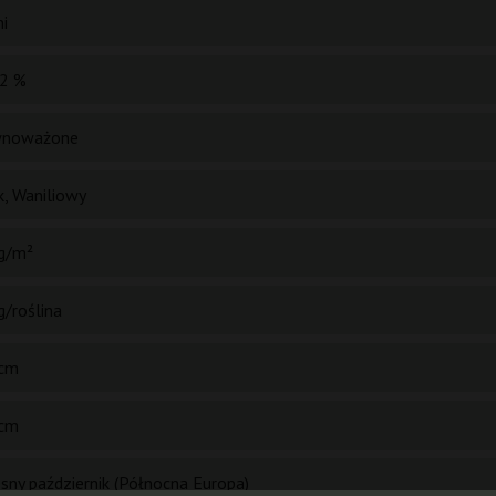
ni
2 %
wnoważone
k, Waniliowy
g/m²
g/roślina
cm
cm
sny październik (Północna Europa)