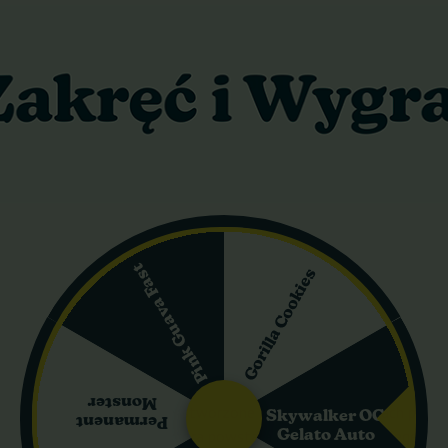
radise Seeds: Główne informacje
 Seeds to wyjątkowa hybryda, która łączy w sobie najlepsze cechy
 smak, ale również niezwykle silne działanie, które docenią dośw
rofil terpenowy i rzadka genetyka czynią ją perłą w każdej kolekcji 
Pink Guava Fast
Gorilla Cookies
otycznego pochodzenia, ta odmiana jest wyjątkowo odporna na bł
kremowy, przypominający lody, przełamany nutami tropikalnych owoc
Monster
a marihuany, które zostały stworzone z myślą o hodowcach poszuk
Skywalker OG
Permanent
Gelato Auto
netyki Indica (około 60%), która powstała ze skrzyżowania legend