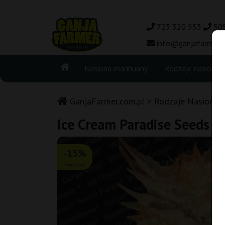
723 320 553
50
info@ganjafarmer.c
Nasiona marihuany
Rodzaje nasion
GanjaFarmer.com.pl
Rodzaje Nasion M
Ice Cream Paradise Seeds
-15%
+gratisy