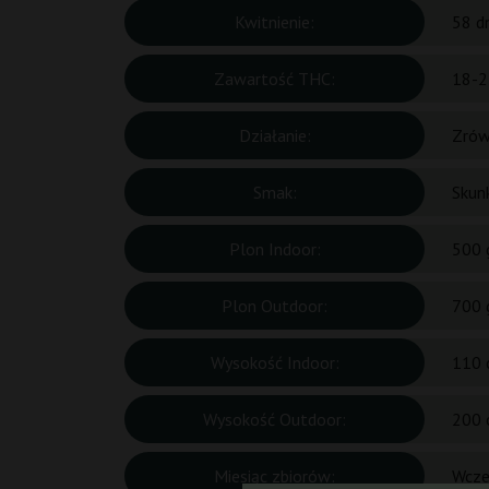
Kwitnienie:
58 d
Zawartość THC:
18-2
Działanie:
Zró
Smak:
Skun
Plon Indoor:
500 
Plon Outdoor:
700 
Wysokość Indoor:
110 
Wysokość Outdoor:
200 
Miesiąc zbiorów:
Wcze