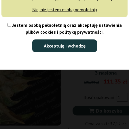
Nie, nie jestem osobą pełnoletnią
5 nasion
174,
Jestem osobą pełnoletnią oraz akceptuję ustawienia
Wysyłka 3-7 dni
15% T
plików cookies i politykę prywatności.
10 nasion
313,
Akceptuję i wchodzę
Wysyłka 3-7 dni
15% T
3 nasiona
111,35 zł
131,00 zł
Ilość opakowań:
Do koszyka
Cena za szt:
37,12 zł