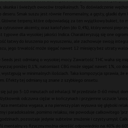
ce Cream Paradise Seeds zachwyca swoim profilem sensorycznym. Za
 skunka i świeżych owoców tropikalnych. To doświadczenie węchowe 
eseru. Smak suszu jest równie fenomenalny, a gęsty, gładki dym l
. Główne terpeny, które odpowiadają za ten wyjątkowy bukiet, to mi
 cytrusowe akcenty, oraz kariofylen (do 0,4%), który wnosi pieprzn
st typowe dla wysokiej jakości Indica. Charakteryzują się one ogromn
t dość łatwy do kruszenia po wysuszeniu, ale zachowuje swoją inte
scu, jego trwałość może sięgać nawet 12 miesięcy bez utraty wa
Seeds jest odmianą o wysokiej mocy. Zawartość THC waha się międ
wyczaj poniżej 0,1%, natomiast CBG może sięgać nawet 1%, co do
C, występują w minimalnych ilościach. Taka kompozycja sprawia, że
 Efekty tej odmiany są znane z szybkiego onsetu.
ą się już po 5-10 minutach od inhalacji. W przedziale 0-60 minut dom
Użytkownik odczuwa ciężar w kończynach i przyjemne uczucie "unosz
aza mentalna wygasa, a na pierwszy plan wysuwa się głęboki relaks
zny i paradoksalnie, pomimo relaksu, nie powoduje całkowitego "prz
godzinach, pozostaje jedynie subtelne znużenie i czysty umysł. Cał
Profil mentalny vs fizyczny można określić odpowiednio na 40% do 