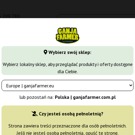
5 200 780
om.pl
Seedbanki
Odmiany marihuany
Growkity
Więcej
Wybierz swój sklep:
arihuany
Nasiona Feminizowane
Ice Cream
Wybierz lokalny sklep, aby przeglądać produkty i oferty dostępne
dla Ciebie.
Producent nasion:
Paradise Seeds
lub pozostań na:
Polska | ganjafarmer.com.pl
Oryginalne opakowanie:
Czy jesteś osobą pełnoletnią?
3 nasiona
111,
Strona zawiera treści przeznaczone dla osób pełnoletnich.
Jeśli nie jesteś osobą pełnoletnią, opuść tę stronę.
Wysyłka 3-7 dni
15% T