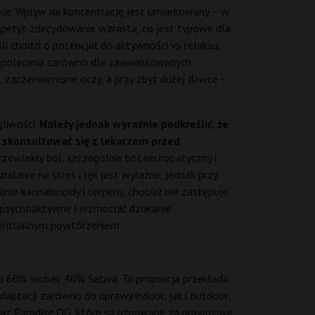
skie. Wpływ na koncentrację jest umiarkowany – w
Apetyt zdecydowanie wzrasta, co jest typowe dla
li chodzi o potencjał do aktywności vs relaksu,
jest polecana zarówno dla zaawansowanych
 zaczerwienione oczy, a przy zbyt dużej dawce –
liwości.
Należy jednak wyraźnie podkreślić, że
y skonsultować się z lekarzem przed
ewlekły ból, szczególnie ból neuropatyczny i
łanie na stres i lęk jest wyraźne, jednak przy
ie kannabinoidy i terpeny, chociaż nie zastępuje
 psychoaktywne i wzmocnić działanie
ewentualnym powtórzeniem.
ło 60% wobec 40% Sativa. Ta proporcja przekłada
daptacji zarówno do uprawy indoor, jak i outdoor,
 oraz Paradise OG, które są uznawane za prawdziwe