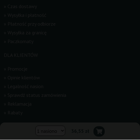
»
Czas dostawy
»
Wysyłka i płatność
»
Płatność przy odbiorze
»
Wysyłka za granicę
»
Paczkomaty
DLA KLIENTÓW
»
Promocje
»
Opinie klientów
»
Legalność nasion
»
Sprawdź status zamówienia
»
Reklamacja
»
Rabaty
INFORMACJE
36,55 zł
»
Newsletter