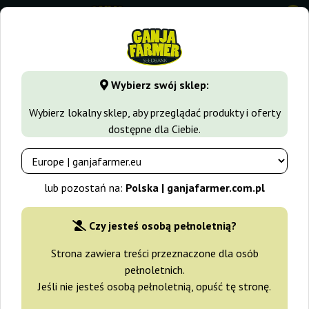
0
GanjaFarmer.com.pl
Odmiany Marihuany
Watermelon
W
Wybierz swój sklep:
Watermelon Automatic Royal
Wybierz lokalny sklep, aby przeglądać produkty i oferty
Queen Seeds
dostępne dla Ciebie.
-15%
+gratisy
lub pozostań na:
Polska | ganjafarmer.com.pl
Czy jesteś osobą pełnoletnią?
Strona zawiera treści przeznaczone dla osób
pełnoletnich.
Jeśli nie jesteś osobą pełnoletnią, opuść tę stronę.