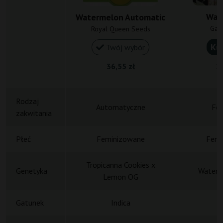
Wat
Watermelon Automatic
Gan
Royal Queen Seeds
Ku
Twój wybór
36,55 zł
20
Rodzaj
Automatyczne
Fot
zakwitania
Płeć
Feminizowane
Femi
Tropicanna Cookies x
Genetyka
Waterm
Lemon OG
Gatunek
Indica