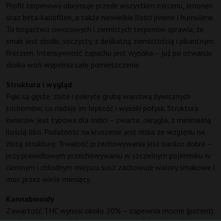
Profil terpenowy obejmuje przede wszystkim mircenu, limonen
oraz beta-kariofilen, a także niewielkie ilości pinene i humulene.
To bogactwo owocowych i ziemistych terpenów sprawia, że
smak jest słodki, soczysty, z delikatną ziemistością i pikantnym
finiszem. Intensywność zapachu jest wysoka – już po otwarciu
słoika woń wypełnia całe pomieszczenie.
Struktura i wygląd
Pąki są gęste, zbite i pokryte grubą warstwą żywicznych
trichomów, co nadaje im lepkość i wysoki połysk. Struktura
kwiatów jest typowa dla Indici – zwarta, okrągła, z minimalną
ilością liści. Podatność na kruszenie jest niska ze względu na
zbitą strukturę. Trwałość przechowywania jest bardzo dobra –
przy prawidłowym przechowywaniu w szczelnym pojemniku w
ciemnym i chłodnym miejscu susz zachowuje walory smakowe i
moc przez wiele miesięcy.
Kannabinoidy
Zawartość THC wynosi około 20% – zapewnia mocne (potent)