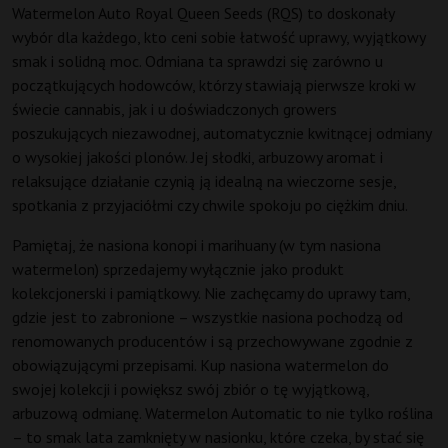
Watermelon Auto Royal Queen Seeds (RQS) to doskonały
wybór dla każdego, kto ceni sobie łatwość uprawy, wyjątkowy
smak i solidną moc. Odmiana ta sprawdzi się zarówno u
początkujących hodowców, którzy stawiają pierwsze kroki w
świecie cannabis, jak i u doświadczonych growers
poszukujących niezawodnej, automatycznie kwitnącej odmiany
o wysokiej jakości plonów. Jej słodki, arbuzowy aromat i
relaksujące działanie czynią ją idealną na wieczorne sesje,
spotkania z przyjaciółmi czy chwile spokoju po ciężkim dniu.
Pamiętaj, że nasiona konopi i marihuany (w tym nasiona
watermelon) sprzedajemy wyłącznie jako produkt
kolekcjonerski i pamiątkowy. Nie zachęcamy do uprawy tam,
gdzie jest to zabronione – wszystkie nasiona pochodzą od
renomowanych producentów i są przechowywane zgodnie z
obowiązującymi przepisami. Kup nasiona watermelon do
swojej kolekcji i powiększ swój zbiór o tę wyjątkową,
arbuzową odmianę. Watermelon Automatic to nie tylko roślina
– to smak lata zamknięty w nasionku, które czeka, by stać się