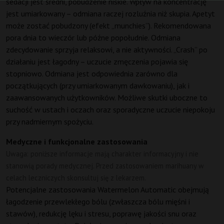
sedacji jest średni, pobudzenie niskie. Wpływ na koncentrację
jest umiarkowany – odmiana raczej rozluźnia niż skupia. Apetyt
może zostać pobudzony (efekt „munchies”). Rekomendowana
pora dnia to wieczór lub późne popołudnie. Odmiana
zdecydowanie sprzyja relaksowi, a nie aktywności. „Crash” po
działaniu jest łagodny – uczucie zmęczenia pojawia się
stopniowo. Odmiana jest odpowiednia zarówno dla
początkujących (przy umiarkowanym dawkowaniu), jak i
zaawansowanych użytkowników. Możliwe skutki uboczne to
suchość w ustach i oczach oraz sporadyczne uczucie niepokoju
przy nadmiernym spożyciu.
Medyczne i funkcjonalne zastosowania
Uwaga: poniższe informacje mają charakter informacyjny i nie
stanowią porady medycznej. Przed zastosowaniem marihuany w
celach leczniczych skonsultuj się z lekarzem.
Potencjalne zastosowania Watermelon Automatic obejmują
łagodzenie przewlekłego bólu (zwłaszcza bólu mięśni i
stawów), redukcję lęku i stresu, poprawę jakości snu oraz