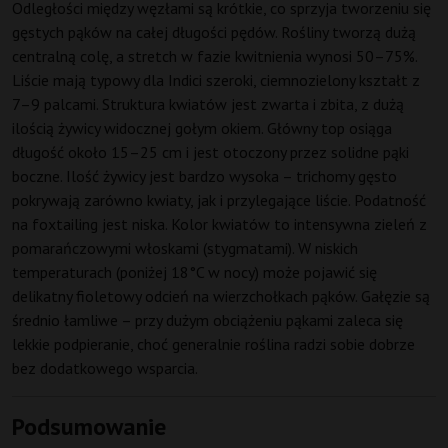
Odległości między węzłami są krótkie, co sprzyja tworzeniu się
gęstych pąków na całej długości pędów. Rośliny tworzą dużą
centralną colę, a stretch w fazie kwitnienia wynosi 50–75%.
Liście mają typowy dla Indici szeroki, ciemnozielony kształt z
7–9 palcami. Struktura kwiatów jest zwarta i zbita, z dużą
ilością żywicy widocznej gołym okiem. Główny top osiąga
długość około 15–25 cm i jest otoczony przez solidne pąki
boczne. Ilość żywicy jest bardzo wysoka – trichomy gęsto
pokrywają zarówno kwiaty, jak i przylegające liście. Podatność
na foxtailing jest niska. Kolor kwiatów to intensywna zieleń z
pomarańczowymi włoskami (stygmatami). W niskich
temperaturach (poniżej 18°C w nocy) może pojawić się
delikatny fioletowy odcień na wierzchołkach pąków. Gałęzie są
średnio łamliwe – przy dużym obciążeniu pąkami zaleca się
lekkie podpieranie, choć generalnie roślina radzi sobie dobrze
bez dodatkowego wsparcia.
Podsumowanie