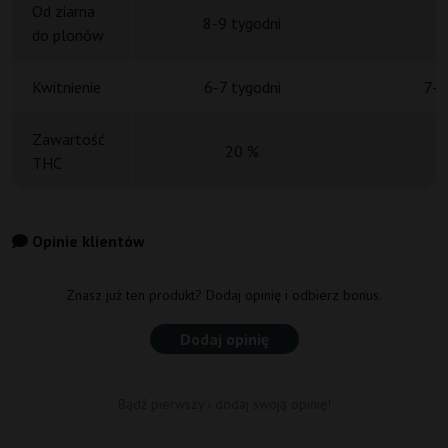
Od ziarna
8-9 tygodni
do plonów
Kwitnienie
6-7 tygodni
7-8
Zawartość
20 %
THC
Opinie klientów
Znasz już ten produkt? Dodaj opinię i odbierz bonus.
Dodaj opinię
Bądź pierwszy i dodaj swoją opinię!