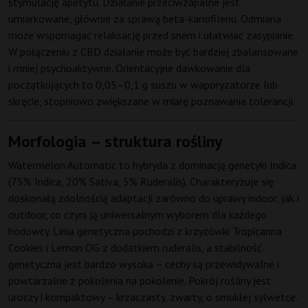
stymulację apetytu. Działanie przeciwzapalne jest
umiarkowane, głównie za sprawą beta-kariofilenu. Odmiana
może wspomagać relaksację przed snem i ułatwiać zasypianie.
W połączeniu z CBD działanie może być bardziej zbalansowane
i mniej psychoaktywne. Orientacyjne dawkowanie dla
początkujących to 0,05–0,1 g suszu w waporyzatorze lub
skręcie, stopniowo zwiększane w miarę poznawania tolerancji.
Morfologia – struktura rośliny
Watermelon Automatic to hybryda z dominacją genetyki Indica
(75% Indica, 20% Sativa, 5% Ruderalis). Charakteryzuje się
doskonałą zdolnością adaptacji zarówno do uprawy indoor, jak i
outdoor, co czyni ją uniwersalnym wyborem dla każdego
hodowcy. Linia genetyczna pochodzi z krzyżówki Tropicanna
Cookies i Lemon OG z dodatkiem ruderalis, a stabilność
genetyczna jest bardzo wysoka – cechy są przewidywalne i
powtarzalne z pokolenia na pokolenie. Pokrój rośliny jest
uroczy i kompaktowy – krzaczasty, zwarty, o smukłej sylwetce.