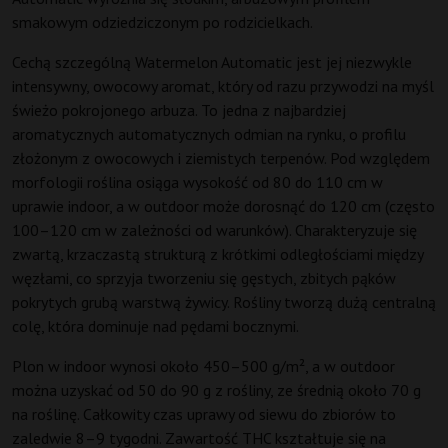
smakowym odziedziczonym po rodzicielkach.
Cechą szczególną Watermelon Automatic jest jej niezwykle
intensywny, owocowy aromat, który od razu przywodzi na myśl
świeżo pokrojonego arbuza. To jedna z najbardziej
aromatycznych automatycznych odmian na rynku, o profilu
złożonym z owocowych i ziemistych terpenów. Pod względem
morfologii roślina osiąga wysokość od 80 do 110 cm w
uprawie indoor, a w outdoor może dorosnąć do 120 cm (często
100–120 cm w zależności od warunków). Charakteryzuje się
zwartą, krzaczastą strukturą z krótkimi odległościami między
węzłami, co sprzyja tworzeniu się gęstych, zbitych pąków
pokrytych grubą warstwą żywicy. Rośliny tworzą dużą centralną
colę, która dominuje nad pędami bocznymi.
Plon w indoor wynosi około 450–500 g/m², a w outdoor
można uzyskać od 50 do 90 g z rośliny, ze średnią około 70 g
na roślinę. Całkowity czas uprawy od siewu do zbiorów to
zaledwie 8–9 tygodni. Zawartość THC kształtuje się na