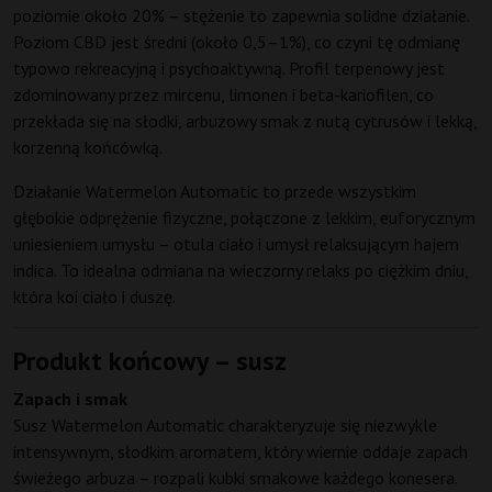
poziomie około 20% – stężenie to zapewnia solidne działanie.
Poziom CBD jest średni (około 0,5–1%), co czyni tę odmianę
typowo rekreacyjną i psychoaktywną. Profil terpenowy jest
zdominowany przez mircenu, limonen i beta-kariofilen, co
przekłada się na słodki, arbuzowy smak z nutą cytrusów i lekką,
korzenną końcówką.
Działanie Watermelon Automatic to przede wszystkim
głębokie odprężenie fizyczne, połączone z lekkim, euforycznym
uniesieniem umysłu – otula ciało i umysł relaksującym hajem
indica. To idealna odmiana na wieczorny relaks po ciężkim dniu,
która koi ciało i duszę.
Produkt końcowy – susz
Zapach i smak
Susz Watermelon Automatic charakteryzuje się niezwykle
intensywnym, słodkim aromatem, który wiernie oddaje zapach
świeżego arbuza – rozpali kubki smakowe każdego konesera.