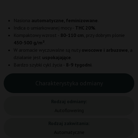
Nasiona
automatyczne, feminizowane
.
Indica o umiarkowanej mocy -
THC 20%
.
Kompaktowy wzrost -
80-110 cm
, przy dobrym plonie
450-500 g/m²
.
W aromacie wyczuwalne są nuty
owocowe i arbuzowe
, a
działanie jest
uspokajające
.
Bardzo szybki cykl życia -
8-9 tygodni
.
Charakterystyka odmiany
Rodzaj odmiany:
Autoflowering
Rodzaj zakwitania:
Automatyczne