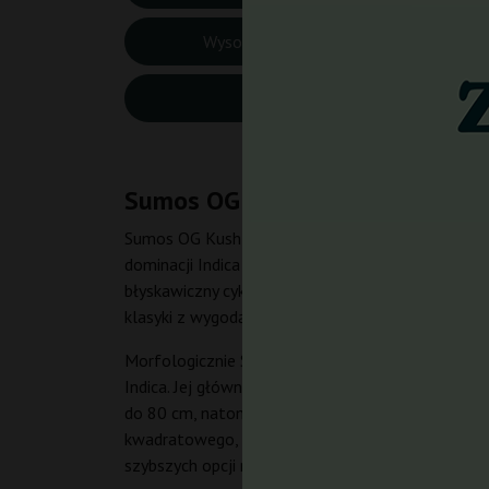
Wysokość Outdoor:
80 c
CBD:
Śred
Sumos OG Kush Auto Sumo Seed
Sumos OG Kush Auto to feminizowane, automatyczn
dominacji Indica (około 70%) dziedziczy po swoim 
błyskawiczny cykl życia. To właśnie ta unikalna m
klasyki z wygodą uprawy automatycznej. Producen
Morfologicznie Sumos OG Kush Auto to roślina o 
Indica. Jej główny top rozwija się jako gęsta, zbi
do 80 cm, natomiast na zewnątrz zwykle około 
kwadratowego, podczas gdy outdoor z jednej rośl
szybszych opcji na rynku – prawdziwa fast odmian