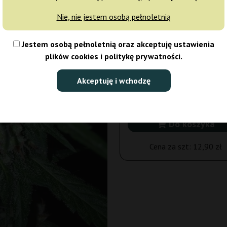
3 nasiona
38
Nie, nie jestem osobą pełnoletnią
Wysyłka dziś
10% T
Jestem osobą pełnoletnią oraz akceptuję ustawienia
3 nasiona
plików cookies i politykę prywatności.
38,70 zł
43,00 zł
Akceptuję i wchodzę
Ilość opakowań:
Do koszyka
Cena za szt:
12,90 zł