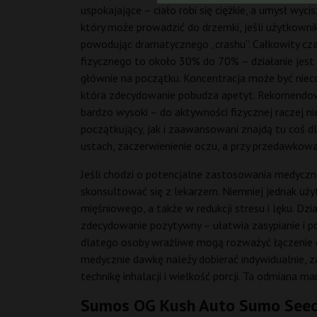
uspokajające – ciało robi się ciężkie, a umysł wyc
który może prowadzić do drzemki, jeśli użytkownik
powodując dramatycznego „crashu”. Całkowity czas 
fizycznego to około 30% do 70% – działanie jest 
głównie na początku. Koncentracja może być niec
która zdecydowanie pobudza apetyt. Rekomendowana
bardzo wysoki – do aktywności fizycznej raczej ni
początkujący, jak i zaawansowani znajdą tu coś dl
ustach, zaczerwienienie oczu, a przy przedawkowa
Jeśli chodzi o potencjalne zastosowania medyczne,
skonsultować się z lekarzem. Niemniej jednak uży
mięśniowego, a także w redukcji stresu i lęku. D
zdecydowanie pozytywny – ułatwia zasypianie i po
dlatego osoby wrażliwe mogą rozważyć łączenie 
medycznie dawkę należy dobierać indywidualnie, z
technikę inhalacji i wielkość porcji. Ta odmiana m
Sumos OG Kush Auto Sumo Seeds