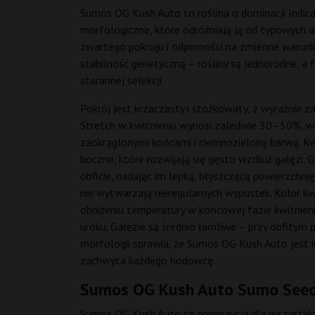
Sumos OG Kush Auto to roślina o dominacji Indica
morfologiczne, które odróżniają ją od typowych a
zwartego pokroju i odporności na zmienne warunki
stabilność genetyczną – rośliny są jednorodne, a 
starannej selekcji.
Pokrój jest krzaczasty i stożkowaty, z wyraźnie 
Stretch w kwitnieniu wynosi zaledwie 30–50%, wię
zaokrąglonymi końcami i ciemnozieloną barwą. Kwi
boczne, które rozwijają się gęsto wzdłuż gałęzi. 
obficie, nadając im lepką, błyszczącą powierzchnię
nie wytwarzają nieregularnych wypustek. Kolor k
obniżeniu temperatury w końcowej fazie kwitnieni
uroku. Gałęzie są średnio łamliwe – przy obfitym
morfologii sprawia, że Sumos OG Kush Auto jest i
zachwyca każdego hodowcę.
Sumos OG Kush Auto Sumo Seed
Sumos OG Kush Auto to propozycja dla wszystki