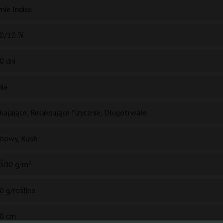
nie Indica
0/10 %
0 dni
nia
kajające, Relaksujące fizycznie, Długotrwałe
ynowy, Kush
300 g/m²
0 g/roślina
0 cm