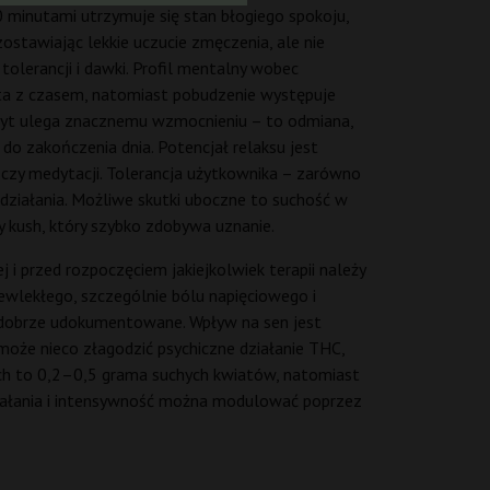
240 minutami utrzymuje się stan błogiego spokoju,
ostawiając lekkie uczucie zmęczenia, ale nie
tolerancji i dawki. Profil mentalny wobec
asta z czasem, natomiast pobudzenie występuje
etyt ulega znacznemu wzmocnieniu – to odmiana,
do zakończenia dnia. Potencjał relaksu jest
i czy medytacji. Tolerancja użytkownika – zarówno
y działania. Możliwe skutki uboczne to suchość w
y kush, który szybko zdobywa uznanie.
 i przed rozpoczęciem jakiejkolwiek terapii należy
ewlekłego, szczególnie bólu napięciowego i
st dobrze udokumentowane. Wpływ na sen jest
może nieco złagodzić psychiczne działanie THC,
ch to 0,2–0,5 grama suchych kwiatów, natomiast
działania i intensywność można modulować poprzez