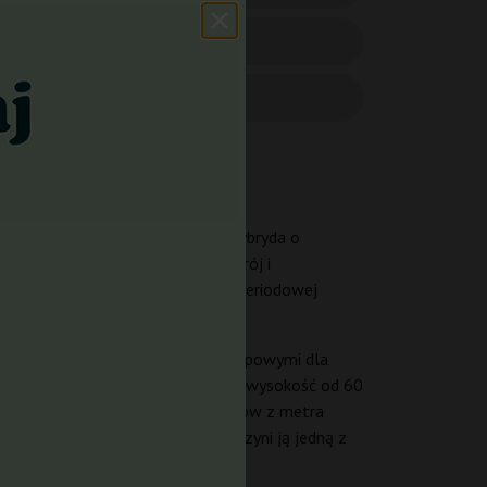
 Kush z genetyką ruderalis. Ta hybryda o
sny, a po ruderalis – zwarty pokrój i
ów: łączy w sobie siłę i smak fotoperiodowej
ona wyjątkowo niezawodnymi.
mnozielonymi, szerokimi liśćmi typowymi dla
ędy. W uprawie indoor roślina osiąga wysokość od 60
zeniu wynosi od 200 do 300 gramów z metra
rów to zaledwie 63–70 dni, co czyni ją jedną z