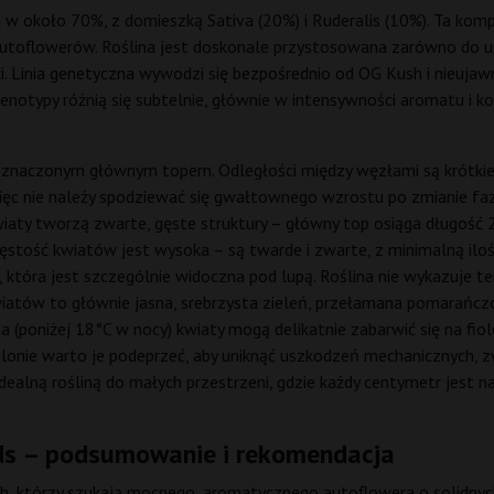
 w około 70%, z domieszką Sativa (20%) i Ruderalis (10%). Ta komp
utoflowerów. Roślina jest doskonale przystosowana zarówno do upra
. Linia genetyczna wywodzi się bezpośrednio od OG Kush i nieujaw
fenotypy różnią się subtelnie, głównie w intensywności aromatu i k
zaznaczonym głównym topem. Odległości między węzłami są krótkie, 
c nie należy spodziewać się gwałtownego wzrostu po zmianie fazy. 
aty tworzą zwarte, gęste struktury – główny top osiąga długość 2
Gęstość kwiatów jest wysoka – są twarde i zwarte, z minimalną ilośc
, która jest szczególnie widoczna pod lupą. Roślina nie wykazuje te
wiatów to głównie jasna, srebrzysta zieleń, przełamana pomarańczo
a (poniżej 18°C w nocy) kwiaty mogą delikatnie zabarwić się na f
 plonie warto je podeprzeć, aby uniknąć uszkodzeń mechanicznych, 
dealną rośliną do małych przestrzeni, gdzie każdy centymetr jest 
s – podsumowanie i rekomendacja
ch, którzy szukają mocnego, aromatycznego autoflowera o solidn