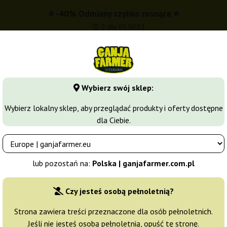
⭐ -40% Odmiany szybko rosnące ⭐
⏰ 2 dni 05:50:30
5 200 780
om.pl
Wybierz swój sklep:
Seedbanki
Odmiany marihuany
Growkity
Więcej
Wybierz lokalny sklep, aby przeglądać produkty i oferty dostępne
dla Ciebie.
y
OG Kush
Sumos OG Kush Auto
 Seeds
lub pozostań na:
Polska | ganjafarmer.com.pl
Producent nasion:
Sumo Seeds
Czy jesteś osobą pełnoletnią?
Oryginalne opakowanie:
Strona zawiera treści przeznaczone dla osób pełnoletnich.
Jeśli nie jesteś osobą pełnoletnią, opuść tę stronę.