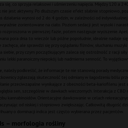
isza się, co sprzyja relaksowi i uśmierzeniu napięcia. Między 120 a 
 nie jest aktywny. Po dłuższym czasie efekt słabnie stopniowo, poz
działania wynosi od 2 do 4 godzin, w zależności od indywidualnej 
wyraźnie zorientowane na ciało. Poziom sedacji jest wysoki i nar
o rozproszona w pierwszej fazie, potem następuje wyciszenie. Ap
 pora dnia to wieczór lub późne popołudnie, idealnie nadaje się 
e zachęca, ale sprawdzi się przy oglądaniu filmów, słuchaniu muzyk
a siebie, przy czym początkującym zaleca się ostrożność z racji sił
niu lekki paranoiczny niepokój lub nadmierna senność. To wyjątkow
 należy podkreślić, że informacje te nie stanowią porady medycznej
tkownicy zgłaszają skuteczność tej odmiany w łagodzeniu bólu prz
ziałanie przeciwzapalne wynikające z obecności beta-kariofilenu je
głębia sen, szczególnie w dawkach wieczornych. Interakcja z CBD 
obu kannabinoidów. Orientacyjne dawkowanie w celach rekreacyjny
aczynając od niskiej i stopniowo zwiększając. Całkowitą długość 
arihuany o dominacji indica jest często wybierana przez pacjentów.
 – morfologia rośliny