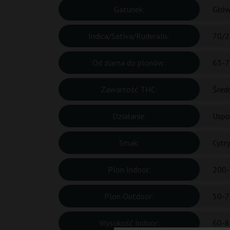
Gatunek:
Głów
Indica/Sativa/Ruderalis:
70/2
Od ziarna do plonów:
63-7
Zawartość THC:
Śred
Działanie:
Uspo
Smak:
Cytr
Plon Indoor:
200-
Plon Outdoor:
50-7
Wysokość Indoor:
60-8