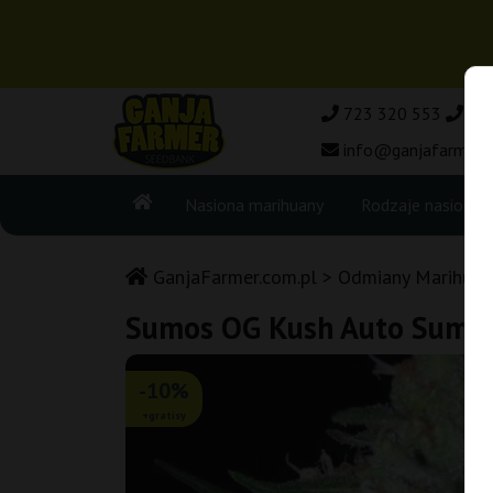
723 320 553
50
info@ganjafarmer.c
Nasiona marihuany
Rodzaje nasion
GanjaFarmer.com.pl
Odmiany Marihuan
Sumos OG Kush Auto Sumo
-10%
+gratisy