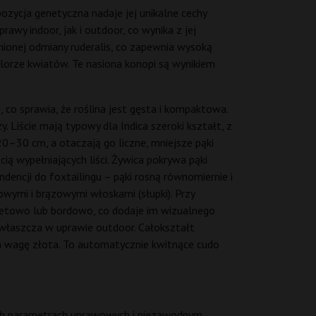
ozycja genetyczna nadaje jej unikalne cechy
wy indoor, jak i outdoor, co wynika z jej
nionej odmiany ruderalis, co zapewnia wysoką
olorze kwiatów. Te nasiona konopi są wynikiem
co sprawia, że roślina jest gęsta i kompaktowa.
Liście mają typowy dla Indica szeroki kształt, z
0–30 cm, a otaczają go liczne, mniejsze pąki
ią wypełniających liści. Żywica pokrywa pąki
ndencji do foxtailingu – pąki rosną równomiernie i
wymi i brązowymi włoskami (słupki). Przy
ioletowo lub bordowo, co dodaje im wizualnego
zwłaszcza w uprawie outdoor. Całokształt
na wagę złota. To automatycznie kwitnące cudo
ych parametrach uprawowych i niezawodnym