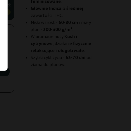
feminizowane
.
,70 zł
Głównie Indica
o
średniej
ANIEJ
zawartości THC.
Niski wzrost -
60-80 cm
i mały
plon -
200-300 g/m²
.
W aromacie nuty
Kush i
cytrynowe
, działanie
fizycznie
relaksujące
i
długotrwałe
.
Szybki cykl życia -
63-70 dni
od
ziarna do plonów.