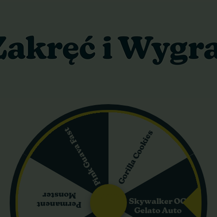
m
ni
s – główne informacje
ie kwitnące nasiona, które powstały z połączenia legendarnej OG
słynnym przodku intensywny, ziemisty aromat z nutami cytrusów i so
ieszanka sprawia, że odmiana wyróżnia się na tle innych autoflower
Pink Guava Fast
Gorilla Cookies
t, Sumo Seeds, zadbał o stabilność genetyczną, co czyni te nasi
krzaczastym, stożkowatym pokroju, z krótkimi międzywęźlami i cie
ta struktura, wokół której wyrastają liczne, równie obfite boczne p
80 cm, zachowując przy tym kompaktową formę. Plon w pomieszc
iny można zebrać od 50 do 70 gramów suszu. Czas od siewu do zbio
Monster
Skywalker OG
Permanent
a.
Gelato Auto