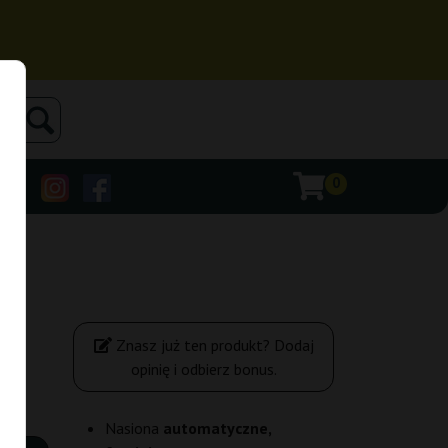
0
Znasz już ten produkt? Dodaj
opinię i odbierz bonus.
Nasiona
automatyczne,