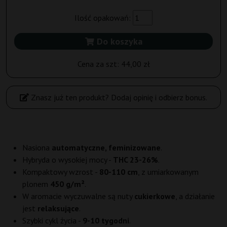
Ilość opakowań:
Do koszyka
Cena za szt:
44,00 zł
Znasz już ten produkt? Dodaj opinię i odbierz bonus.
Nasiona
automatyczne, feminizowane
.
Hybryda o wysokiej mocy -
THC 23-26%
.
Kompaktowy wzrost -
80-110 cm
, z umiarkowanym
plonem
450 g/m²
.
W aromacie wyczuwalne są nuty
cukierkowe
, a działanie
jest
relaksujące
.
Szybki cykl życia -
9-10 tygodni
.