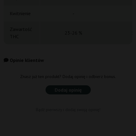
Kwitnienie
-
Zawartość
23-26 %
1
THC
Opinie klientów
Znasz już ten produkt? Dodaj opinię i odbierz bonus.
Dodaj opinię
Bądź pierwszy i dodaj swoją opinię!