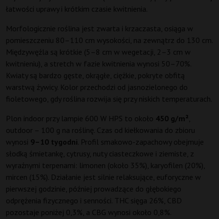
łatwości uprawy i krótkim czasie kwitnienia.
Morfologicznie roślina jest zwarta i krzaczasta, osiąga w
pomieszczeniu 80–110 cm wysokości, na zewnątrz do 130 cm.
Międzywęźla są krótkie (5–8 cm w wegetacji, 2–3 cm w
kwitnieniu), a stretch w fazie kwitnienia wynosi 50–70%.
Kwiaty są bardzo gęste, okrągłe, ciężkie, pokryte obfitą
warstwą żywicy. Kolor przechodzi od jasnozielonego do
fioletowego, gdy roślina rozwija się przy niskich temperaturach.
Plon indoor przy lampie 600 W HPS to około
450 g/m²
,
outdoor – 100 g na roślinę. Czas od kiełkowania do zbioru
wynosi
9–10 tygodni
. Profil smakowo-zapachowy obejmuje
słodką śmietankę, cytrusy, nuty ciasteczkowe i ziemiste, z
wyraźnymi terpenami: limonen (około 35%), karyofilen (20%),
mircen (15%). Działanie jest silnie relaksujące, euforyczne w
pierwszej godzinie, później prowadzące do głębokiego
odprężenia fizycznego i senności. THC sięga 26%, CBD
pozostaje poniżej 0,3%, a CBG wynosi około 0,8%.