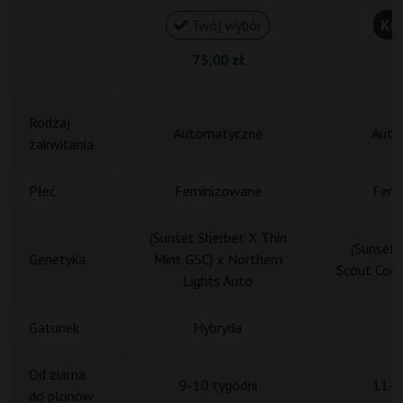
Ku
Twój wybór
73,00 zł
20
Rodzaj
Automatyczne
Auto
zakwitania
Płeć
Feminizowane
Femi
(Sunset Sherbet X Thin
(Sunset 
Genetyka
Mint GSC) x Northern
Scout Cook
Lights Auto
Gatunek
Hybryda
H
Od ziarna
9-10 tygodni
11-1
do plonów