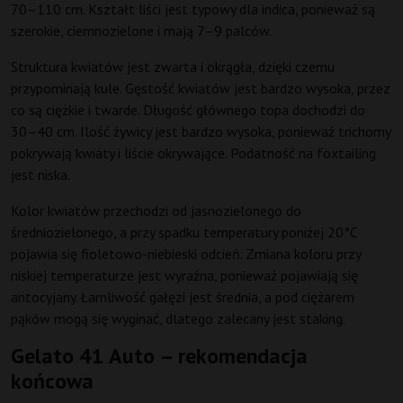
70–110 cm. Kształt liści jest typowy dla indica, ponieważ są
szerokie, ciemnozielone i mają 7–9 palców.
Struktura kwiatów jest zwarta i okrągła, dzięki czemu
przypominają kule. Gęstość kwiatów jest bardzo wysoka, przez
co są ciężkie i twarde. Długość głównego topa dochodzi do
30–40 cm. Ilość żywicy jest bardzo wysoka, ponieważ trichomy
pokrywają kwiaty i liście okrywające. Podatność na foxtailing
jest niska.
Kolor kwiatów przechodzi od jasnozielonego do
średniozielonego, a przy spadku temperatury poniżej 20°C
pojawia się fioletowo-niebieski odcień. Zmiana koloru przy
niskiej temperaturze jest wyraźna, ponieważ pojawiają się
antocyjany. Łamliwość gałęzi jest średnia, a pod ciężarem
pąków mogą się wyginać, dlatego zalecany jest staking.
Gelato 41 Auto – rekomendacja
końcowa