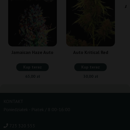
Au
Jamaican Haze Auto
Auto Kritical Red
Kup teraz
Kup teraz
65,00 zł
30,00 zł
KONTAKT
Poniedziałek - Piatek / 8:00-16:00
723 320 553