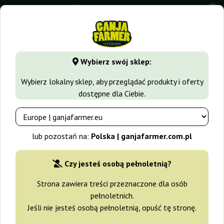
0
GanjaFarmer.com.pl
Odmiany Marihuany
Gelato
Gelato
Wybierz swój sklep:
Gelato 41 Auto Seed Stockers
Wybierz lokalny sklep, aby przeglądać produkty i oferty
dostępne dla Ciebie.
lub pozostań na:
Polska | ganjafarmer.com.pl
Czy jesteś osobą pełnoletnią?
Strona zawiera treści przeznaczone dla osób
pełnoletnich.
Jeśli nie jesteś osobą pełnoletnią, opuść tę stronę.