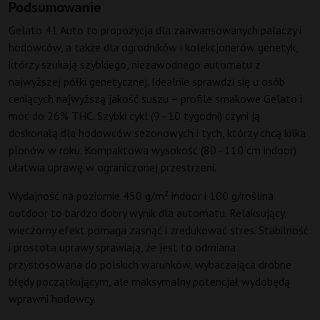
Podsumowanie
Gelato 41 Auto to propozycja dla zaawansowanych palaczy i
hodowców, a także dla ogrodników i kolekcjonerów genetyk,
którzy szukają szybkiego, niezawodnego automatu z
najwyższej półki genetycznej. Idealnie sprawdzi się u osób
ceniących najwyższą jakość suszu – profile smakowe Gelato i
moc do 26% THC. Szybki cykl (9–10 tygodni) czyni ją
doskonałą dla hodowców sezonowych i tych, którzy chcą kilka
plonów w roku. Kompaktowa wysokość (80–110 cm indoor)
ułatwia uprawę w ograniczonej przestrzeni.
Wydajność na poziomie 450 g/m² indoor i 100 g/roślina
outdoor to bardzo dobry wynik dla automatu. Relaksujący,
wieczorny efekt pomaga zasnąć i zredukować stres. Stabilność
i prostota uprawy sprawiają, że jest to odmiana
przystosowana do polskich warunków, wybaczająca drobne
błędy początkującym, ale maksymalny potencjał wydobędą
wprawni hodowcy.