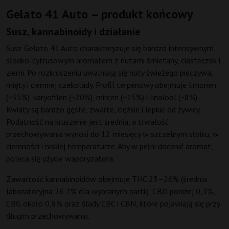
Gelato 41 Auto – produkt końcowy
Susz, kannabinoidy i działanie
Susz Gelato 41 Auto charakteryzuje się bardzo intensywnym,
słodko-cytrusowym aromatem z nutami śmietany, ciasteczek i
ziemi. Po rozkruszeniu uwalniają się nuty świeżego pieczywa,
mięty i ciemnej czekolady. Profil terpenowy obejmuje limonen
(~35%), karyofilen (~20%), mircen (~15%) i linalool (~8%).
Kwiaty są bardzo gęste, zwarte, ciężkie i lepkie od żywicy.
Podatność na kruszenie jest średnia, a trwałość
przechowywania wynosi do 12 miesięcy w szczelnym słoiku, w
ciemności i niskiej temperaturze. Aby w pełni docenić aromat,
poleca się użycie waporyzatora.
Zawartość kannabinoidów obejmuje THC 23–26% (średnia
laboratoryjna 26,2% dla wybranych partii), CBD poniżej 0,3%,
CBG około 0,8% oraz ślady CBC i CBN, które pojawiają się przy
długim przechowywaniu.