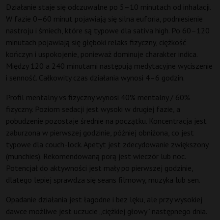
Działanie staje się odczuwalne po 5–10 minutach od inhalacji.
W fazie 0–60 minut pojawiają się silna euforia, podniesienie
nastroju i śmiech, które są typowe dla sativa high. Po 60–120
minutach pojawiają się głęboki relaks fizyczny, ciężkość
kończyn i uspokojenie, ponieważ dominuje charakter indica.
Między 120 a 240 minutami następują medytacyjne wyciszenie
i senność. Całkowity czas działania wynosi 4–6 godzin.
Profil mentalny vs fizyczny wynosi 40% mentalny / 60%
fizyczny. Poziom sedacji jest wysoki w drugiej fazie, a
pobudzenie pozostaje średnie na początku. Koncentracja jest
zaburzona w pierwszej godzinie, później obniżona, co jest
typowe dla couch-lock. Apetyt jest zdecydowanie zwiększony
(munchies). Rekomendowaną porą jest wieczór lub noc.
Potencjał do aktywności jest mały po pierwszej godzinie,
dlatego lepiej sprawdza się seans filmowy, muzyka lub sen.
Opadanie działania jest łagodne i bez lęku, ale przy wysokiej
dawce możliwe jest uczucie „ciężkiej głowy” następnego dnia.