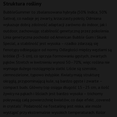
Struktura rośliny
BubbleGummer to zbalansowana hybryda (50% Indica, 50%
Sativa), co nadaje jej zwarty, krzaczasty pokrój. Odmiana
wykazuje dobrą zdolność adaptacji zarówno do indoor, jak i
outdoor, zachowując stabilność genetyczną przez pokolenia.
Linia genetyczna pochodzi od American Bubble Gum i Skunk
Special, a stabilność jest wysoka – rzadko zdarzają się
fenotypy odbiegające od normy. Odległości między węzłami są
krótkie (3–5 cm), co sprzyja formowaniu gęstych, zwartych
pąków. Stretch w kwitnieniu wynosi 50–70%, więc roślina nie
wymaga dużego rozciągnięcia siatki. Liście są szerokie,
ciemnozielone, typowo indyjskie. Kwiaty mają strukturę
okrągłą, przypominającą kule, są bardzo gęste i zwarte –
compact buds. Główny top osiąga długość 15–25 cm, a ilość
żywicy na pąkach i liściach jest bardzo wysoka – trichomy
pokrywają całą powierzchnię kwiatów, co daje efekt „covered
in crystals”. Podatność na foxtailing jest niska, ale może
wystąpić przy ekstremalnie wysokich temperaturach. Kolor