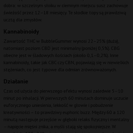
dobra: w szczelnym słoiku w ciemnym miejscu susz zachowuje
świeżość przez 12–18 miesięcy. Te słodkie topy są prawdziwą
ucztą dla zmysłów.
Kannabinoidy
Zawartość THC w BubbleGummer wynosi 22–25% (duża),
natomiast poziom CBD jest minimalny (poniżej 0,5%). CBG
obecne jest w śladowych ilościach (około 0,1–0,2%). Inne
kannabinoidy, takie jak CBC czy CBN, pojawiają się w niewielkich
stężeniach, co jest typowe dla odmian zrównoważonych.
Działanie
Czas od użycia do pierwszego efektu wynosi zaledwie 5–10
minut po inhalacji. W pierwszych 60 minutach dominuje uczucie
euforycznego uniesienia, lekkość w głowie i pobudzenie
kreatywności – to prawdziwy euphoric buzz. Między 60 a 120
minutą następuje przejście w głęboki relaks fizyczny i mentalny
– napięcie mięśni znika, a myśli stają się spokojniejsze. W