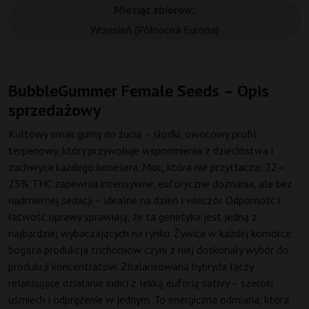
Miesiąc zbiorów:
Wrzesień (Północna Europa)
BubbleGummer Female Seeds – Opis
sprzedażowy
Kultowy smak gumy do żucia – słodki, owocowy profil
terpenowy, który przywołuje wspomnienia z dzieciństwa i
zachwyca każdego konesera. Moc, która nie przytłacza: 22–
25% THC zapewnia intensywne, euforyczne doznania, ale bez
nadmiernej sedacji – idealne na dzień i wieczór. Odporność i
łatwość uprawy sprawiają, że ta genetyka jest jedną z
najbardziej wybaczających na rynku. Żywica w każdej komórce:
bogata produkcja trichomów czyni z niej doskonały wybór do
produkcji koncentratów. Zbalansowana hybryda łączy
relaksujące działanie indici z lekką euforią sativy – szeroki
uśmiech i odprężenie w jednym. To energiczna odmiana, która