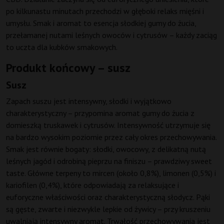
po kilkunastu minutach przechodzi w głęboki relaks mięśni i
umysłu. Smak i aromat to esencja słodkiej gumy do żucia,
przełamanej nutami leśnych owoców i cytrusów – każdy zaciąg
to uczta dla kubków smakowych.
Produkt końcowy – susz
Susz
Zapach suszu jest intensywny, słodki i wyjątkowo
charakterystyczny – przypomina aromat gumy do żucia z
domieszką truskawek i cytrusów. Intensywność utrzymuje się
na bardzo wysokim poziomie przez cały okres przechowywania.
Smak jest równie bogaty: słodki, owocowy, z delikatną nutą
leśnych jagód i odrobiną pieprzu na finiszu – prawdziwy sweet
taste. Główne terpeny to mircen (około 0,8%), limonen (0,5%) i
kariofilen (0,4%), które odpowiadają za relaksujące i
euforyczne właściwości oraz charakterystyczną słodycz. Pąki
są gęste, zwarte i niezwykle lepkie od żywicy – przy kruszeniu
uwalniają intensywny aromat. Trwałość przechowywania jest