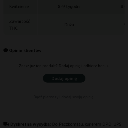
Kwitnienie
8-9 tygodni
8-9
Zawartość
Duża
3
THC
Opinie klientów
Znasz już ten produkt? Dodaj opinię i odbierz bonus.
Dodaj opinię
Bądź pierwszy i dodaj swoją opinię!
Dyskretna wysyłka:
Do Paczkomatu, kurierem DPD, UPS