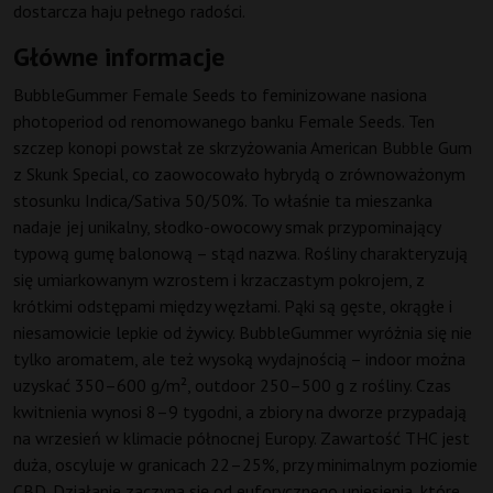
dostarcza haju pełnego radości.
Główne informacje
BubbleGummer Female Seeds to feminizowane nasiona
photoperiod od renomowanego banku Female Seeds. Ten
szczep konopi powstał ze skrzyżowania American Bubble Gum
z Skunk Special, co zaowocowało hybrydą o zrównoważonym
stosunku Indica/Sativa 50/50%. To właśnie ta mieszanka
nadaje jej unikalny, słodko-owocowy smak przypominający
typową gumę balonową – stąd nazwa. Rośliny charakteryzują
się umiarkowanym wzrostem i krzaczastym pokrojem, z
krótkimi odstępami między węzłami. Pąki są gęste, okrągłe i
niesamowicie lepkie od żywicy. BubbleGummer wyróżnia się nie
tylko aromatem, ale też wysoką wydajnością – indoor można
uzyskać 350–600 g/m², outdoor 250–500 g z rośliny. Czas
kwitnienia wynosi 8–9 tygodni, a zbiory na dworze przypadają
na wrzesień w klimacie północnej Europy. Zawartość THC jest
duża, oscyluje w granicach 22–25%, przy minimalnym poziomie
CBD. Działanie zaczyna się od euforycznego uniesienia, które