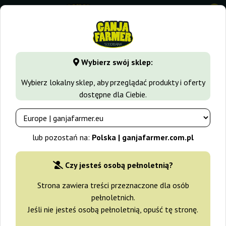
0
GanjaFarmer.com.pl
Odmiany Marihuany
Bubble Gum
B
Wybierz swój sklep:
BubbleGummer Female Seeds
Wybierz lokalny sklep, aby przeglądać produkty i oferty
dostępne dla Ciebie.
-10%
+gratisy
lub pozostań na:
Polska | ganjafarmer.com.pl
Czy jesteś osobą pełnoletnią?
Strona zawiera treści przeznaczone dla osób
pełnoletnich.
Jeśli nie jesteś osobą pełnoletnią, opuść tę stronę.