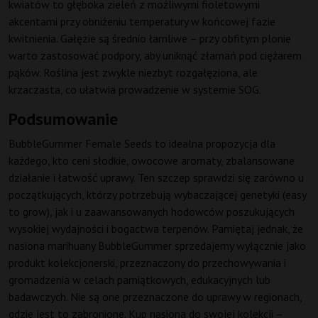
kwiatów to głęboka zieleń z możliwymi fioletowymi
akcentami przy obniżeniu temperatury w końcowej fazie
kwitnienia. Gałęzie są średnio łamliwe – przy obfitym plonie
warto zastosować podpory, aby uniknąć złamań pod ciężarem
pąków. Roślina jest zwykle niezbyt rozgałęziona, ale
krzaczasta, co ułatwia prowadzenie w systemie SOG.
Podsumowanie
BubbleGummer Female Seeds to idealna propozycja dla
każdego, kto ceni słodkie, owocowe aromaty, zbalansowane
działanie i łatwość uprawy. Ten szczep sprawdzi się zarówno u
początkujących, którzy potrzebują wybaczającej genetyki (easy
to grow), jak i u zaawansowanych hodowców poszukujących
wysokiej wydajności i bogactwa terpenów. Pamiętaj jednak, że
nasiona marihuany BubbleGummer sprzedajemy wyłącznie jako
produkt kolekcjonerski, przeznaczony do przechowywania i
gromadzenia w celach pamiątkowych, edukacyjnych lub
badawczych. Nie są one przeznaczone do uprawy w regionach,
gdzie jest to zabronione. Kup nasiona do swojej kolekcji –