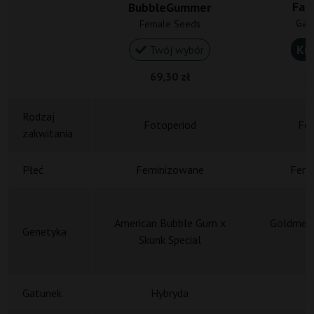
Fat
BubbleGummer
Gan
Female Seeds
Ku
Twój wybór
69,30 zł
20
Rodzaj
Fotoperiod
Fot
zakwitania
Płeć
Feminizowane
Femi
American Bubble Gum x
Goldmem
Genetyka
Skunk Special
Gatunek
Hybryda
H