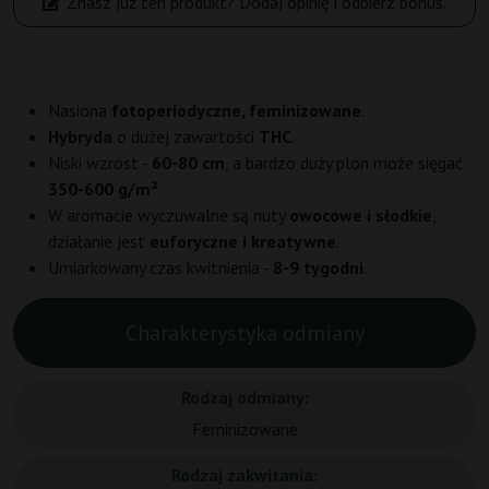
Znasz już ten produkt? Dodaj opinię i odbierz bonus.
Nasiona
fotoperiodyczne, feminizowane
.
Hybryda
o dużej zawartości
THC
.
Niski wzrost -
60-80 cm
, a bardzo duży plon może sięgać
350-600 g/m²
.
W aromacie wyczuwalne są nuty
owocowe i słodkie
,
działanie jest
euforyczne i kreatywne
.
Umiarkowany czas kwitnienia -
8-9 tygodni
.
Charakterystyka odmiany
Rodzaj odmiany:
Feminizowane
Rodzaj zakwitania: