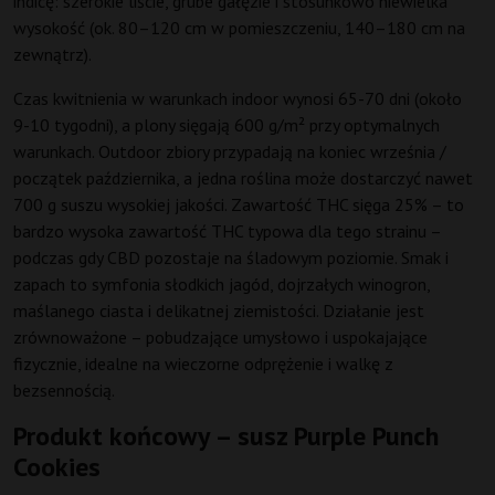
indicę: szerokie liście, grube gałęzie i stosunkowo niewielka
wysokość (ok. 80–120 cm w pomieszczeniu, 140–180 cm na
zewnątrz).
Czas kwitnienia w warunkach indoor wynosi 65-70 dni (około
9-10 tygodni), a plony sięgają 600 g/m² przy optymalnych
warunkach. Outdoor zbiory przypadają na koniec września /
początek października, a jedna roślina może dostarczyć nawet
700 g suszu wysokiej jakości. Zawartość THC sięga 25% – to
bardzo wysoka zawartość THC typowa dla tego strainu –
podczas gdy CBD pozostaje na śladowym poziomie. Smak i
zapach to symfonia słodkich jagód, dojrzałych winogron,
maślanego ciasta i delikatnej ziemistości. Działanie jest
zrównoważone – pobudzające umysłowo i uspokajające
fizycznie, idealne na wieczorne odprężenie i walkę z
bezsennością.
Produkt końcowy – susz Purple Punch
Cookies