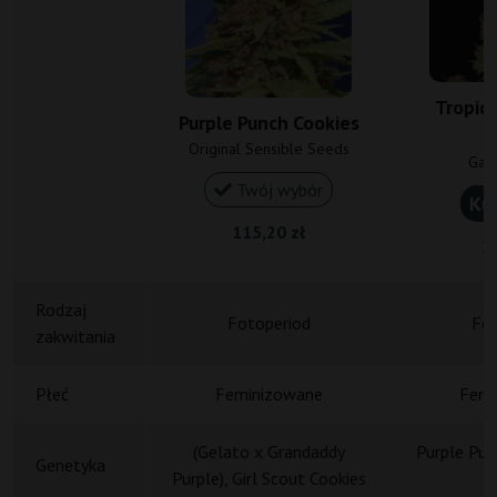
Tropic
Purple Punch Cookies
P
Original Sensible Seeds
Gan
Twój wybór
Ku
115,20 zł
21
Rodzaj
Fotoperiod
Fot
zakwitania
Płeć
Feminizowane
Femi
(Gelato x Grandaddy
Purple Pun
Genetyka
Purple), Girl Scout Cookies
C