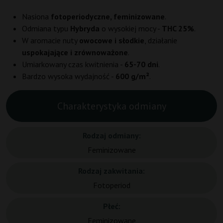
Nasiona
fotoperiodyczne, feminizowane
.
Odmiana typu
Hybryda
o wysokiej mocy -
THC 25%
.
W aromacie nuty
owocowe i słodkie
, działanie
uspokajające i zrównoważone
.
Umiarkowany czas kwitnienia -
65-70 dni
.
Bardzo wysoka wydajność -
600 g/m²
.
Charakterystyka odmiany
Rodzaj odmiany:
Feminizowane
Rodzaj zakwitania:
Fotoperiod
Płeć:
Feminizowane