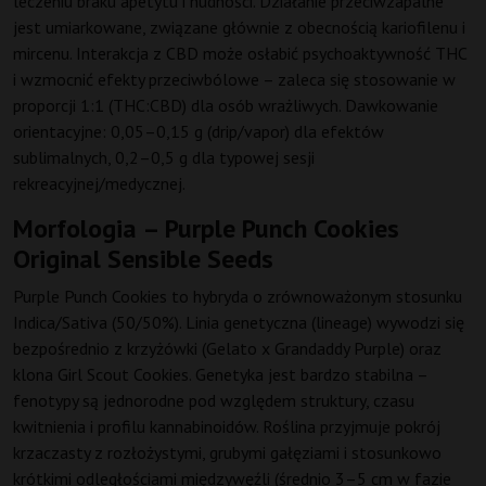
leczeniu braku apetytu i nudności. Działanie przeciwzapalne
jest umiarkowane, związane głównie z obecnością kariofilenu i
mircenu. Interakcja z CBD może osłabić psychoaktywność THC
i wzmocnić efekty przeciwbólowe – zaleca się stosowanie w
proporcji 1:1 (THC:CBD) dla osób wrażliwych. Dawkowanie
orientacyjne: 0,05–0,15 g (drip/vapor) dla efektów
sublimalnych, 0,2–0,5 g dla typowej sesji
rekreacyjnej/medycznej.
Morfologia – Purple Punch Cookies
Original Sensible Seeds
Purple Punch Cookies to hybryda o zrównoważonym stosunku
Indica/Sativa (50/50%). Linia genetyczna (lineage) wywodzi się
bezpośrednio z krzyżówki (Gelato x Grandaddy Purple) oraz
klona Girl Scout Cookies. Genetyka jest bardzo stabilna –
fenotypy są jednorodne pod względem struktury, czasu
kwitnienia i profilu kannabinoidów. Roślina przyjmuje pokrój
krzaczasty z rozłożystymi, grubymi gałęziami i stosunkowo
krótkimi odległościami międzywęźli (średnio 3–5 cm w fazie