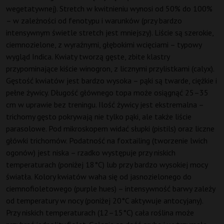
wegetatywnej). Stretch w kwitnieniu wynosi od 50% do 100%
– w zależności od fenotypu i warunków (przy bardzo
intensywnym świetle stretch jest mniejszy). Liście są szerokie,
ciemnozielone, z wyraźnymi, głębokimi wcięciami – typowy
wygląd Indica. Kwiaty tworzą gęste, zbite klastry
przypominające kiście winogron, z licznymi przylistkami (calyx).
Gęstość kwiatów jest bardzo wysoka – pąki są twarde, ciężkie i
pełne żywicy. Długość głównego topa może osiągnąć 25–35
cm w uprawie bez treningu. Ilość żywicy jest ekstremalna –
trichomy gęsto pokrywają nie tylko pąki, ale także liście
parasolowe. Pod mikroskopem widać słupki (pistils) oraz liczne
główki trichomów. Podatność na foxtailing (tworzenie lwich
ogonów) jest niska – rzadko występuje przy niskich
temperaturach (poniżej 18°C) lub przy bardzo wysokiej mocy
światła. Kolory kwiatów waha się od jasnozielonego do
ciemnofioletowego (purple hues) – intensywność barwy zależy
od temperatury w nocy (poniżej 20°C aktywuje antocyjany).
Przy niskich temperaturach (12–15°C) cała roślina może