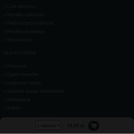
»
Czas dostawy
»
Wysyłka i płatność
»
Płatność przy odbiorze
»
Wysyłka za granicę
»
Paczkomaty
DLA KLIENTÓW
»
Promocje
»
Opinie klientów
»
Legalność nasion
»
Sprawdź status zamówienia
»
Reklamacja
»
Rabaty
INFORMACJE
28,80 zł
»
Newsletter