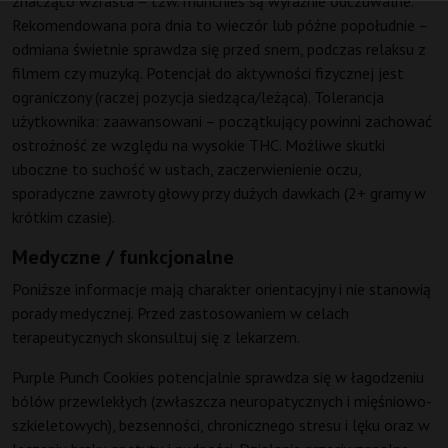
znacząco wzrasta – tzw. munchies są wyraźnie odczuwalne.
Rekomendowana pora dnia to wieczór lub późne popołudnie –
odmiana świetnie sprawdza się przed snem, podczas relaksu z
filmem czy muzyką. Potencjał do aktywności fizycznej jest
ograniczony (raczej pozycja siedząca/leżąca). Tolerancja
użytkownika: zaawansowani – początkujący powinni zachować
ostrożność ze względu na wysokie THC. Możliwe skutki
uboczne to suchość w ustach, zaczerwienienie oczu,
sporadyczne zawroty głowy przy dużych dawkach (2+ gramy w
krótkim czasie).
Medyczne / funkcjonalne
Poniższe informacje mają charakter orientacyjny i nie stanowią
porady medycznej. Przed zastosowaniem w celach
terapeutycznych skonsultuj się z lekarzem.
Purple Punch Cookies potencjalnie sprawdza się w łagodzeniu
bólów przewlekłych (zwłaszcza neuropatycznych i mięśniowo-
szkieletowych), bezsenności, chronicznego stresu i lęku oraz w