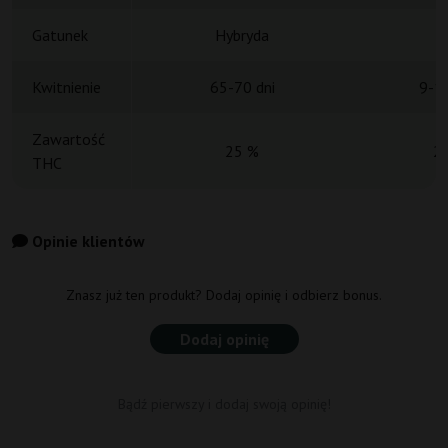
Gatunek
Hybryda
H
Kwitnienie
65-70 dni
9-10
Zawartość
25 %
2
THC
Opinie klientów
Znasz już ten produkt? Dodaj opinię i odbierz bonus.
Dodaj opinię
Bądź pierwszy i dodaj swoją opinię!