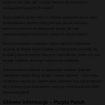
zarówno dla ciała, jak i umysłu. Idealna dla koneserów
szukających wyrazistych wrażeń.
Wytrzymałość godna mistrza. Roślina doskonale znosi stres
środowiskowy i drobne błędy początkujących. Odmiana
polecana zarówno do pierwszych upraw, jak i dla
zaawansowanych hodowców ceniących niezawodność.
Żywiczna kopalnia terpenów. Gęsta warstwa trichomów
sprawia, że Purple Punch Cookies to wymarzony surowiec do
produkcji koncentratów, haszyszu i ekstraktów. Jeden rzut oka
na pąki wyjaśnia, dlaczego hodowcy ją uwielbiają.
Zrównoważona hybryda w najlepszym wydaniu. Głębokie
odprężenie mięśni, błogi spokój i szeroki uśmiech – to przepis
na idealny wieczór po ciężkim dniu. Działanie fizyczne przeplata
się z euforycznym uniesieniem, tworząc zrównoważony efekt
(balanced hybrid).
Główne informacje – Purple Punch