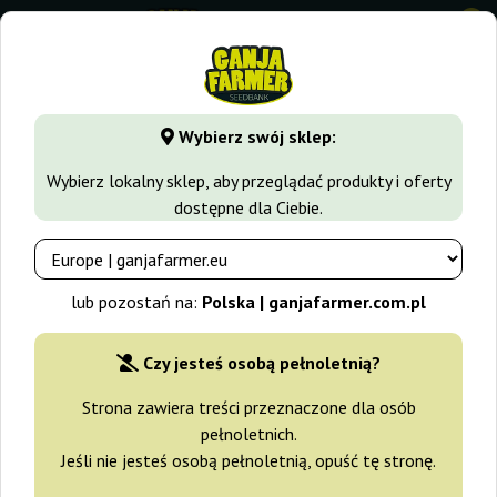
0
⭐ -40% Odmiany szybko rosnące ⭐
⏰ 2 dni 06:21:13
Wybierz swój sklep:
GanjaFarmer.com.pl
Odmiany Marihuany
Purple Punch
Wybierz lokalny sklep, aby przeglądać produkty i oferty
dostępne dla Ciebie.
Purple Punch Cookies Original
Sensible Seeds
lub pozostań na:
Polska | ganjafarmer.com.pl
-10%
+gratisy
Czy jesteś osobą pełnoletnią?
Strona zawiera treści przeznaczone dla osób
pełnoletnich.
Jeśli nie jesteś osobą pełnoletnią, opuść tę stronę.