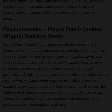
przybrać jednolity fiolet. Gałęzie są dość grube i wytrzymałe –
rzadko ulegają złamaniu pod ciężarem plonu, choć przy
maksymalnych plonach (600+ g) zaleca się dodatkowe
podpory.
Podsumowanie – Purple Punch Cookies
Original Sensible Seeds
Purple Punch Cookies to propozycja dla doświadczonych
koneserów marihuany i hodowców poszukujących mocy, smaku
i niezawodności w jednym genotypie. Jej wysoka zawartość
THC (25%), bajeczny profil terpenowy oraz łatwość uprawy
sprawiają, że sprawdzi się zarówno w profesjonalnych
growroomach, jak i w przydomowym ogródku. Jeśli cenisz sobie
intensywne, wielogodzinne odprężenie, słodkie aromaty i
oszałamiający wygląd pąków – Purple Punch Cookies jest dla
Ciebie. A jeśli dopiero zaczynasz swoją przygodę z genetyką
konopi, ta stabilna i wybaczająca błędy odmiana pomoże Ci
osiągnąć satysfakcjonujące rezultaty.