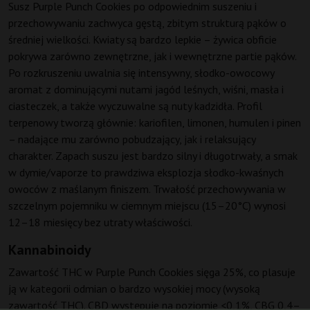
Susz Purple Punch Cookies po odpowiednim suszeniu i
przechowywaniu zachwyca gęstą, zbitym strukturą pąków o
średniej wielkości. Kwiaty są bardzo lepkie – żywica obficie
pokrywa zarówno zewnętrzne, jak i wewnętrzne partie pąków.
Po rozkruszeniu uwalnia się intensywny, słodko-owocowy
aromat z dominującymi nutami jagód leśnych, wiśni, masła i
ciasteczek, a także wyczuwalne są nuty kadzidła. Profil
terpenowy tworzą głównie: kariofilen, limonen, humulen i pinen
– nadające mu zarówno pobudzający, jak i relaksujący
charakter. Zapach suszu jest bardzo silny i długotrwały, a smak
w dymie/vaporze to prawdziwa eksplozja słodko-kwaśnych
owoców z maślanym finiszem. Trwałość przechowywania w
szczelnym pojemniku w ciemnym miejscu (15–20°C) wynosi
12–18 miesięcy bez utraty właściwości.
Kannabinoidy
Zawartość THC w Purple Punch Cookies sięga 25%, co plasuje
ją w kategorii odmian o bardzo wysokiej mocy (wysoką
zawartość THC). CBD występuje na poziomie <0,1%, CBG 0,4–