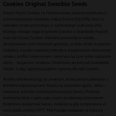
Cookies Original Sensible Seeds
Purple Punch Cookies to feminizowane nasiona marihuany o
zrównoważonym stosunku Indica/Sativa (50/50%). Jest to
cannabis strain pochodzący z zachodniego wybrzeża USA,
którego lineage sięga krzyżówki (Gelato x Grandaddy Purple)
oraz Girl Scout Cookies. Odmiana powstała w wyniku
skrzyżowania tych elitarnych genetyk, co dało efekt w postaci
stabilnej, wysoko wydajnej hybrydy o wyjątkowym owocowym
smaku i profilu terpenowym. Genetyka łączy w sobie najlepsze
cechy – bogactwo smaków i fioletowe akcenty od Grandaddy
Purple, z siłą i gęstością pąków typową dla linii Cookies.
Rośliny charakteryzują się zwartym, krzaczastym pokrojem z
krótkimi międzywęźlami. Kwiaty są niezwykle gęste, zbite i
masywne, pokryte warstwą błyszczącej żywicy. Podczas
kwitnienia liście i same pąki często przybierają intensywne
fioletowo-purpurowe barwy, zwłaszcza gdy temperatura w
nocy spada poniżej 20°C. Morfologia wskazuje na typową