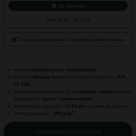
Do koszyka
Cena za szt:
36,27 zł
Znasz już ten produkt? Dodaj opinię i odbierz bonus.
Nasiona
automatyczne, feminizowane
.
Odmiana
Głównie Sativa
ma zbalansowaną moc -
THC
15-20%
.
W aromacie wyczuwalne są nuty
kwaśne i haszyszowe
, a
działanie jest
mocne i zrównoważone
.
Umiarkowany cykl życia -
70-80 dni
od ziarna do plonów.
Dobry plon indoor -
500 g/m²
.
Charakterystyka odmiany