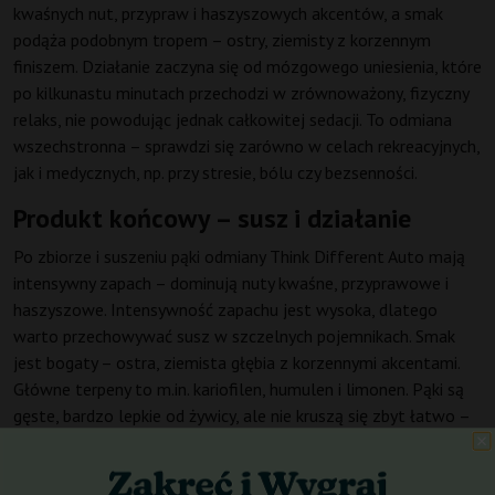
kwaśnych nut, przypraw i haszyszowych akcentów, a smak
podąża podobnym tropem – ostry, ziemisty z korzennym
finiszem. Działanie zaczyna się od mózgowego uniesienia, które
po kilkunastu minutach przechodzi w zrównoważony, fizyczny
relaks, nie powodując jednak całkowitej sedacji. To odmiana
wszechstronna – sprawdzi się zarówno w celach rekreacyjnych,
jak i medycznych, np. przy stresie, bólu czy bezsenności.
Produkt końcowy – susz i działanie
Po zbiorze i suszeniu pąki odmiany Think Different Auto mają
intensywny zapach – dominują nuty kwaśne, przyprawowe i
haszyszowe. Intensywność zapachu jest wysoka, dlatego
warto przechowywać susz w szczelnych pojemnikach. Smak
jest bogaty – ostra, ziemista głębia z korzennymi akcentami.
Główne terpeny to m.in. kariofilen, humulen i limonen. Pąki są
gęste, bardzo lepkie od żywicy, ale nie kruszą się zbyt łatwo –
idealne do ręcznego przetwarzania. Trwałość przechowywania
jest dobra, jeśli zapewnimy ciemne, chłodne miejsce.