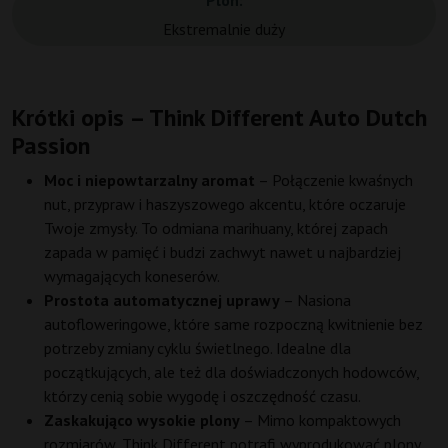
Plon:
Ekstremalnie duży
Krótki opis – Think Different Auto Dutch
Passion
Moc i niepowtarzalny aromat
– Połączenie kwaśnych
nut, przypraw i haszyszowego akcentu, które oczaruje
Twoje zmysły. To odmiana marihuany, której zapach
zapada w pamięć i budzi zachwyt nawet u najbardziej
wymagających koneserów.
Prostota automatycznej uprawy
– Nasiona
autofloweringowe, które same rozpoczną kwitnienie bez
potrzeby zmiany cyklu świetlnego. Idealne dla
początkujących, ale też dla doświadczonych hodowców,
którzy cenią sobie wygodę i oszczędność czasu.
Zaskakująco wysokie plony
– Mimo kompaktowych
rozmiarów, Think Different potrafi wyprodukować plony