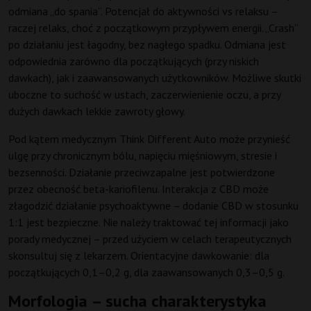
odmiana „do spania”. Potencjał do aktywności vs relaksu –
raczej relaks, choć z początkowym przypływem energii. „Crash”
po działaniu jest łagodny, bez nagłego spadku. Odmiana jest
odpowiednia zarówno dla początkujących (przy niskich
dawkach), jak i zaawansowanych użytkowników. Możliwe skutki
uboczne to suchość w ustach, zaczerwienienie oczu, a przy
dużych dawkach lekkie zawroty głowy.
Pod kątem medycznym Think Different Auto może przynieść
ulgę przy chronicznym bólu, napięciu mięśniowym, stresie i
bezsenności. Działanie przeciwzapalne jest potwierdzone
przez obecność beta-kariofilenu. Interakcja z CBD może
złagodzić działanie psychoaktywne – dodanie CBD w stosunku
1:1 jest bezpieczne. Nie należy traktować tej informacji jako
porady medycznej – przed użyciem w celach terapeutycznych
skonsultuj się z lekarzem. Orientacyjne dawkowanie: dla
początkujących 0,1–0,2 g, dla zaawansowanych 0,3–0,5 g.
Morfologia – sucha charakterystyka