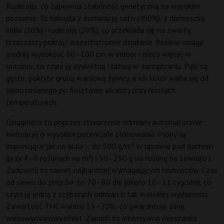
Ruderalis, co zapewnia stabilność genetyczną na wysokim
poziomie. To hybryda z dominacją sativy (60%), z domieszką
indiki (20%) i ruderalis (20%), co przekłada się na zwarty,
krzaczasty pokrój i wszechstronne działanie. Roślina osiąga
średnią wysokość 60–100 cm w indoor i nieco więcej w
outdoor, co czyni ją dyskretną i łatwą w zarządzaniu. Pąki są
gęste, pokryte grubą warstwą żywicy, a ich kolor waha się od
jasnozielonego po fioletowe akcenty przy niższych
temperaturach.
Osiągnięto to poprzez stworzenie odmiany automatycznie
kwitnącej o wysokim potencjale plonowania. Plony są
imponujące jak na auto – do 500 g/m² w uprawie pod dachem
(przy 4–9 roślinach na m²) i 50–250 g na roślinę na zewnątrz.
Zadowoli to nawet najbardziej wymagających hodowców. Czas
od siewu do zbiorów to 70–80 dni (około 10–11 tygodni), co
czyni ją jedną z szybszych odmian o tak wysokiej wydajności.
Zawartość THC wynosi 15–20%, co gwarantuje silny,
wielowymiarowy efekt. Zapach to intensywna mieszanka