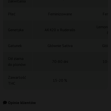
zakwitania
Płeć
Feminizowane
Femi
Lemon Ha
Genetyka
AK420 x Ruderalis
Ru
Gatunek
Głównie Sativa
Główn
Od ziarna
70-80 dni
10-1
do plonów
Zawartość
15-20 %
THC
Opinie klientów