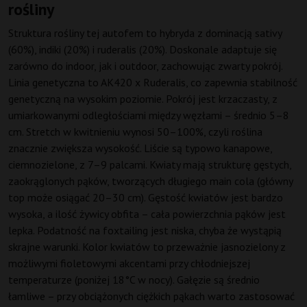
rośliny
Struktura rośliny tej autofem to hybryda z dominacją sativy
(60%), indiki (20%) i ruderalis (20%). Doskonale adaptuje się
zarówno do indoor, jak i outdoor, zachowując zwarty pokrój.
Linia genetyczna to AK420 x Ruderalis, co zapewnia stabilność
genetyczną na wysokim poziomie. Pokrój jest krzaczasty, z
umiarkowanymi odległościami między węzłami – średnio 5–8
cm. Stretch w kwitnieniu wynosi 50–100%, czyli roślina
znacznie zwiększa wysokość. Liście są typowo kanapowe,
ciemnozielone, z 7–9 palcami. Kwiaty mają strukturę gęstych,
zaokrąglonych pąków, tworzących długiego main cola (główny
top może osiągać 20–30 cm). Gęstość kwiatów jest bardzo
wysoka, a ilość żywicy obfita – cała powierzchnia pąków jest
lepka. Podatność na foxtailing jest niska, chyba że wystąpią
skrajne warunki. Kolor kwiatów to przeważnie jasnozielony z
możliwymi fioletowymi akcentami przy chłodniejszej
temperaturze (poniżej 18°C w nocy). Gałęzie są średnio
łamliwe – przy obciążonych ciężkich pąkach warto zastosować