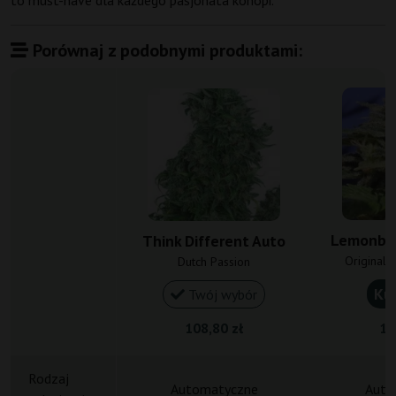
to must-have dla każdego pasjonata konopi.
Porównaj z podobnymi produktami:
Lemonber
Think Different Auto
Original 
Dutch Passion
Ku
Twój wybór
108,80 zł
11
Rodzaj
Automatyczne
Auto