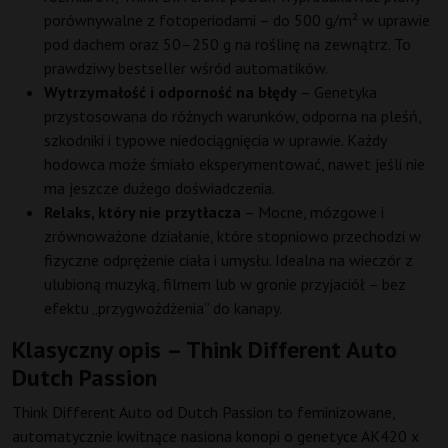
porównywalne z fotoperiodami – do 500 g/m² w uprawie
pod dachem oraz 50–250 g na roślinę na zewnątrz. To
prawdziwy bestseller wśród automatików.
Wytrzymałość i odporność na błędy
– Genetyka
przystosowana do różnych warunków, odporna na pleśń,
szkodniki i typowe niedociągnięcia w uprawie. Każdy
hodowca może śmiało eksperymentować, nawet jeśli nie
ma jeszcze dużego doświadczenia.
Relaks, który nie przytłacza
– Mocne, mózgowe i
zrównoważone działanie, które stopniowo przechodzi w
fizyczne odprężenie ciała i umysłu. Idealna na wieczór z
ulubioną muzyką, filmem lub w gronie przyjaciół – bez
efektu „przygwożdżenia” do kanapy.
Klasyczny opis – Think Different Auto
Dutch Passion
Think Different Auto od Dutch Passion to feminizowane,
automatycznie kwitnące nasiona konopi o genetyce AK420 x