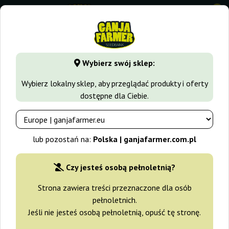
0
GanjaFarmer.com.pl
Rodzaje Nasion Marihuany
Nasiona S
Wybierz swój sklep:
Think Different Auto Dutch
Wybierz lokalny sklep, aby przeglądać produkty i oferty
Passion
dostępne dla Ciebie.
-15%
+gratisy
lub pozostań na:
Polska | ganjafarmer.com.pl
Czy jesteś osobą pełnoletnią?
Strona zawiera treści przeznaczone dla osób
pełnoletnich.
Jeśli nie jesteś osobą pełnoletnią, opuść tę stronę.