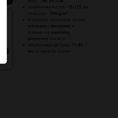
mocy -
THC 19-21%
.
Umiarkowany wzrost -
75-125 cm
i mały plon -
300 g/m²
.
W aromacie wyczuwalne są nuty
cytrusowe i dieselowe
, a
działanie ma
mentalny,
pozytywny
charakter.
Umiarkowany cykl życia -
75-85
dni
od ziarna do plonów.