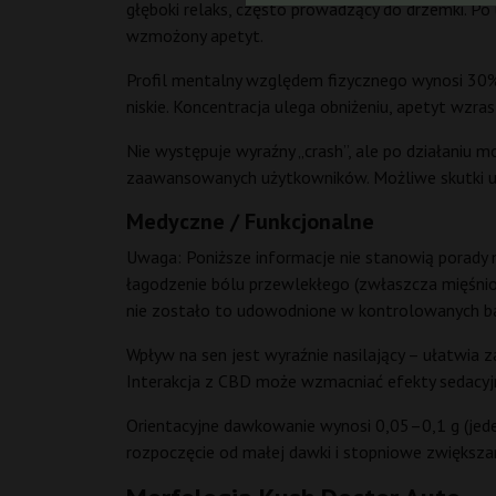
głęboki relaks, często prowadzący do drzemki. Po
wzmożony apetyt.
Profil mentalny względem fizycznego wynosi 30% 
niskie. Koncentracja ulega obniżeniu, apetyt wzr
Nie występuje wyraźny „crash”, ale po działaniu m
zaawansowanych użytkowników. Możliwe skutki uboc
Medyczne / Funkcjonalne
Uwaga: Poniższe informacje nie stanowią porady 
łagodzenie bólu przewlekłego (zwłaszcza mięśniow
nie zostało to udowodnione w kontrolowanych bad
Wpływ na sen jest wyraźnie nasilający – ułatwia 
Interakcja z CBD może wzmacniać efekty sedacyj
Orientacyjne dawkowanie wynosi 0,05–0,1 g (jede
rozpoczęcie od małej dawki i stopniowe zwiększan