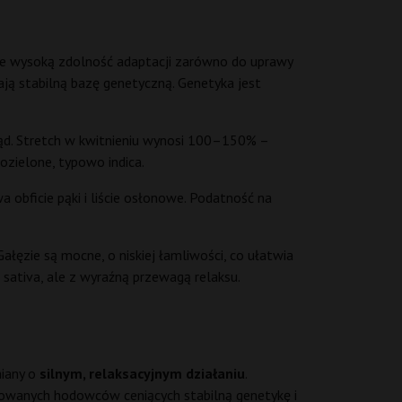
zuje wysoką zdolność adaptacji zarówno do uprawy
ają stabilną bazę genetyczną. Genetyka jest
gląd. Stretch w kwitnieniu wynosi 100–150% –
ozielone, typowo indica.
obficie pąki i liście osłonowe. Podatność na
łęzie są mocne, o niskiej łamliwości, co ułatwia
 sativa, ale z wyraźną przewagą relaksu.
miany o
silnym, relaksacyjnym działaniu
.
sowanych hodowców ceniących stabilną genetykę i