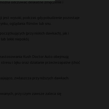
) można odczuwać delikatne zmęczenie i
i jest wysoki, podczas gdy pobudzenie pozostaje
ynku, oglądania filmów lub snu.
czątkujących (przy niskich dawkach), jak i
ub lekki niepokój.
ne zastosowania Kush Doctor Auto obejmują
tresu i lęku oraz działanie przeciwzapalne (choć
kajająco, zwłaszcza przy niższych dawkach.
owanych, przy czym zawsze zaleca się