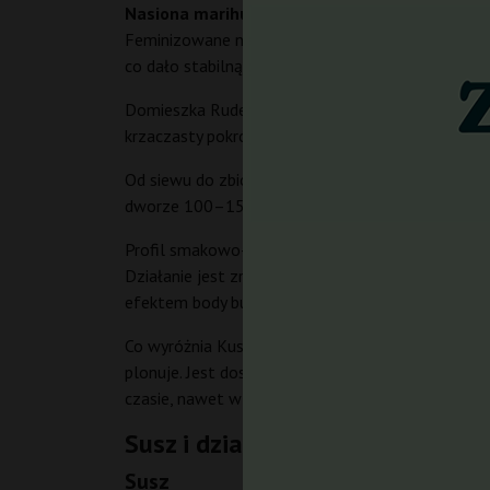
Nasiona marihuany Kush Doctor Auto
od Auto S
Feminizowane nasiona marihuany zapewniają wysok
co dało stabilną genetykę o wysokiej wydajności.
Domieszka Ruderalis zapewnia automatyczne kwitn
krzaczasty pokrój, który doskonale sprawdza się
Od siewu do zbioru mija
11–12 tygodni
(75–85 dn
dworze 100–150 g z rośliny. Zawartość THC waha
Profil smakowo-zapachowy to słodka, ziemista baz
Działanie jest zrównoważone: początkowo pojawia s
efektem body buzz, który po pewnym czasie przech
Co wyróżnia Kush Doctor Auto? Przede wszystkim ła
plonuje. Jest doskonała dla growerów, którzy szuk
czasie, nawet w małym growboxie.
Susz i działanie Kush Doctor Au
Susz