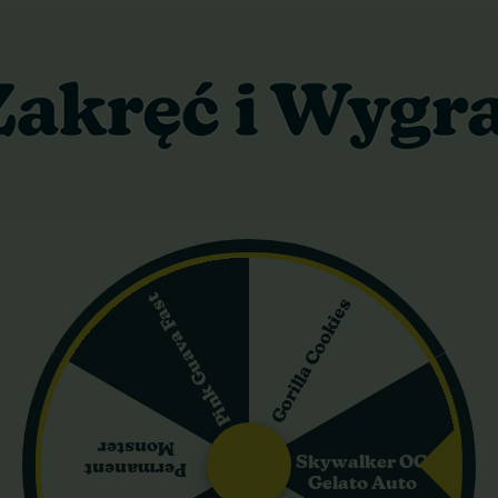
eeds to feminizowana, samokwitnąca odmiana, która łączy w sobie
ą jednolitość i ułatwiają uprawę. Odmiana powstała ze skrzyżowa
ienie. Moc genów OG Kush nadaje roślinom wyjątkowy charakter. D
 w ograniczonej przestrzeni – indoor osiąga 75–125 cm wysokości,
i), a faza kwitnienia trwa 6–8 tygodni. Plony są dobre: w upraw
 się między 19 a 21%, przy znikomym poziomie CBD (poniżej 1%).
a z wyraźnymi nutami sosny, cytrusów, a także przypraw, jagód i di
ię lekki haj mentalny i uczucie szczęścia, a następnie działanie si
Pink Guava Fast
Gorilla Cookies
odzi w głęboki, senny relaks.
twość uprawy – jest odporna na błędy, dobrze znosi przycinanie i t
ają niezawodnej, mocnej Indiki do wieczornego użytku, a także dla
to
Monster
Skywalker OG
Permanent
Gelato Auto