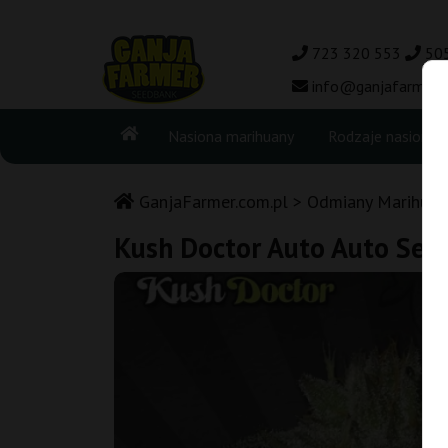
723 320 553
50
info@ganjafarmer.c
Nasiona marihuany
Rodzaje nasion
GanjaFarmer.com.pl
Odmiany Marihuan
Kush Doctor Auto Auto See