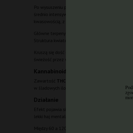
Po wysuszeniu pąki Kush Doctor Auto mają intensyw
średnio intensywny, ale wyraźny i przyjemny. Sma
kwasowością, z subtelną nutą przypraw i diesla.
Główne terpeny to mircen (ok. 40%), karyofilen (ok
Struktura kwiatów jest gęsta, zwarta – pąki są śr
Kruszą się dość łatwo, co ułatwia rozdrabniani
świeżość przez wiele miesięcy.
Kannabinoidy
Zawartość
THC wynosi 19–21%
(zależnie od fe
Poda
w śladowych ilościach, co jest typowe dla stabil
zgo
mom
Działanie
Efekt pojawia się w ciągu 5–15 minut po inhalacj
lekki haj mentalny, rozweselenie i uczucie szczęśc
Między 60 a 120 minutą działanie staje się bardzi