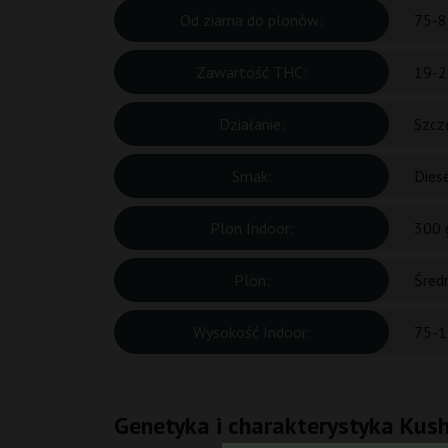
Od ziarna do plonów:
75-8
Zawartość THC:
19-2
Działanie:
Szcz
Smak:
Diese
Plon Indoor:
300 
Plon:
Śred
Wysokość Indoor:
75-1
Genetyka i charakterystyka Kus