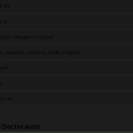
5 dni
1 %
ęśliwe, Mózgowe, Fizyczne
l, Jagodowy, Cytrusowy, Słodki, Przypraw
g/m²
ni
25 cm
h Doctor Auto