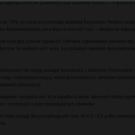
 ustąpieniu efektów (całkowity czas działania wynosi 2–4 godziny
do 70%, co oznacza przewagę działania fizycznego. Poziom sedacj
asta. Rekomendowana pora dnia to wieczór i noc – idealna do odpocz
oże wystąpić uczucie ospałości. Odmiana odpowiednia zarówno dla po
zne to suchość ust i oczu, a przy dużych dawkach dezorientacja l
medycznej i nie mogą zastąpić konsultacji z lekarzem. Potencjal
ego i neuropatycznego), redukcję bezsenności, obniżanie poziomu s
aniach klinicznych).
zasypianie i pogłębia sen. W przypadku stanów lękowych działa uspo
ne i zmniejszać ryzyko niepożądanych objawów.
n mały zaciąg) dla początkujących oraz do 0,3–0,5 g dla zaawans
ie.