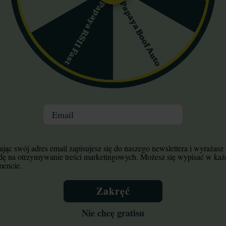
Papaya Boof Auto
Papaya RS11 Fast
ny, ziemisto-słodki zapach z wyraźną nutą sosny i delikatnej cytry
k koresponduje z zapachem: na podniebieniu dominuje słodycz ziemi
. 25%) i limonen (ok. 15%), co nadaje profilowi właściwości relaksu
ednio twarde, pokryte gęstą warstwą żywicy, która sprawia, że są l
e. Trwałość przechowywania jest dobra – w szczelnym, ciemnym po
Email
notypu i warunków uprawy). CBD jest poniżej 1%, CBG około 1–2%. I
jąc swój adres email zapisujesz się do naszego newslettera i wyrażasz
nych odmian Kush. Rośliny te wyróżniają się wysokim potencjałem re
dę na otrzymywanie treści marketingowych. Możesz się wypisać w ka
encie.
i. W pierwszych 60 minutach dominuje silne, przyjemne odprężenie 
Zakręć
ia oraz redukcja napięcia. Nie jest to jednak szczep podnoszący na 
Nie chcę gratisu
ej sedatywne: mięśnie rozluźniają się, pojawia się senność, a myśli