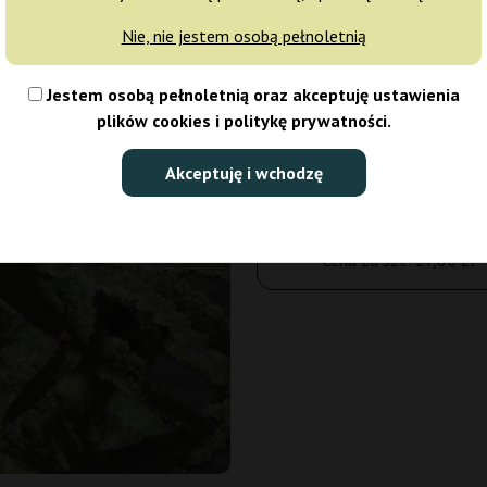
Nie, nie jestem osobą pełnoletnią
5 nasion
Jestem osobą pełnoletnią oraz akceptuję ustawienia
139,00 zł
plików cookies i politykę prywatności.
Ilość opakowań:
Akceptuję i wchodzę
Do koszyka
Cena za szt:
27,80 zł