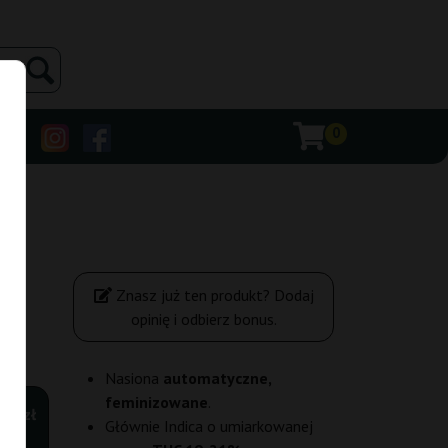
0
Znasz już ten produkt? Dodaj
opinię i odbierz bonus.
Nasiona
automatyczne,
feminizowane
.
00 zł
Głównie Indica o umiarkowanej