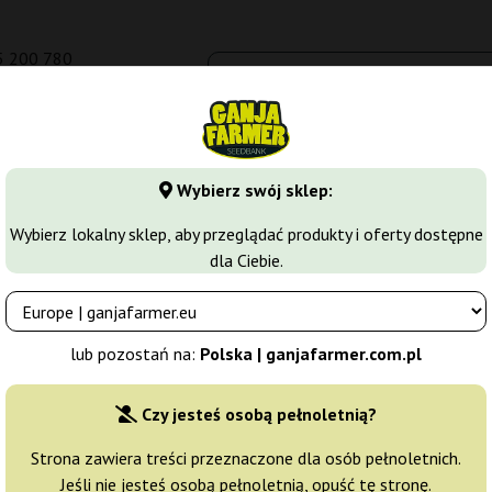
5 200 780
om.pl
Seedbanki
Odmiany marihuany
Growkity
Więcej
Wybierz swój sklep:
y
Kush
Kush Doctor Auto
Wybierz lokalny sklep, aby przeglądać produkty i oferty dostępne
dla Ciebie.
ds
Producent nasion:
Auto Seeds
lub pozostań na:
Polska | ganjafarmer.com.pl
Oryginalne opakowanie:
Czy jesteś osobą pełnoletnią?
5 nasion
139,
Strona zawiera treści przeznaczone dla osób pełnoletnich.
Jeśli nie jesteś osobą pełnoletnią, opuść tę stronę.
Wysyłka 3-7 dni