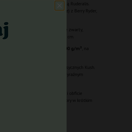
 klasyczne geny Kush z domieszką Ruderalis.
nia (OG Kush x Ultra Lemon Haze) z Berry Ryder,
ominacja Indica (ok. 70%) nadaje zwarty,
 na zewnątrz może urosnąć do 150 cm.
ie pod dachem można uzyskać
do 300 g/m²
, na
esla – idealny dla miłośników klasycznych Kush.
lnie relaksujące, uspokajające, z wyraźnym
rening, a przy tym szybko rośnie i obficie
 osób, które chcą uzyskać duże zbiory w krótkim