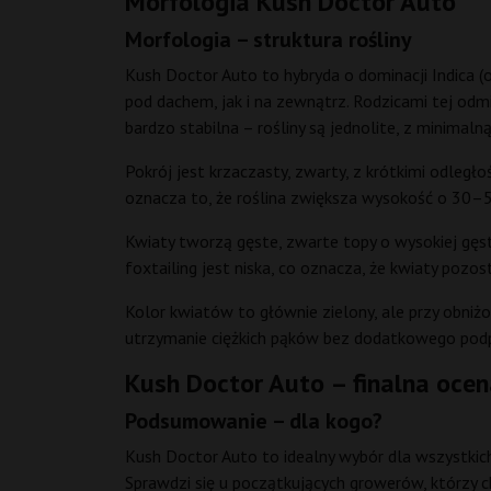
Morfologia Kush Doctor Auto
Morfologia – struktura rośliny
Kush Doctor Auto to hybryda o dominacji Indica (
pod dachem, jak i na zewnątrz. Rodzicami tej odm
bardzo stabilna – rośliny są jednolite, z minimal
Pokrój jest krzaczasty, zwarty, z krótkimi odleg
oznacza to, że roślina zwiększa wysokość o 30–50
Kwiaty tworzą gęste, zwarte topy o wysokiej gęst
foxtailing jest niska, co oznacza, że kwiaty pozo
Kolor kwiatów to głównie zielony, ale przy obniż
utrzymanie ciężkich pąków bez dodatkowego podpier
Kush Doctor Auto – finalna oce
Podsumowanie – dla kogo?
Kush Doctor Auto to idealny wybór dla wszystkich
Sprawdzi się u początkujących growerów, którzy 