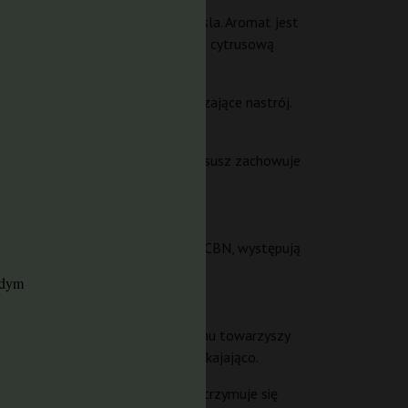
ny, a także akcentami jagód i diesla. Aromat jest
, przełamana żywiczną świeżością i cytrusową
jące, przeciwzapalne i lekko pobudzające nastrój.
epkie w dotyku.
jemniku w temperaturze pokojowej susz zachowuje
nne kannabinoidy, takie jak CBC i CBN, występują
laksacyjnym.
żdym
fizyczne – tzw. body buzz – któremu towarzyszy
duchu, ponieważ działa raczej uspokajająco.
 zwalniają. Od 120 do 240 minuty utrzymuje się