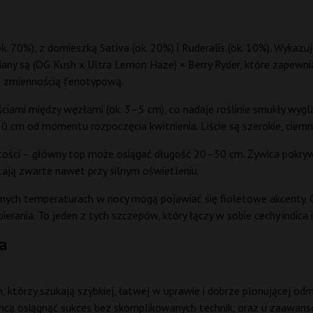
ok. 70%), z domieszką Sativa (ok. 20%) i Ruderalis (ok. 10%). Wyka
iany są (OG Kush x Ultra Lemon Haze) × Berry Ryder, które zapewni
ną zmiennością fenotypową.
łościami między węzłami (ok. 3–5 cm), co nadaje roślinie smukły wy
 cm od momentu rozpoczęcia kwitnienia. Liście są szerokie, ciemn
ości – główny top może osiągać długość 20–30 cm. Żywica pokrywa 
stają zwarte nawet przy silnym oświetleniu.
onych temperaturach w nocy mogą pojawiać się fioletowe akcenty. Ga
ania. To jeden z tych szczepów, który łączy w sobie cechy indica i
na
, którzy szukają szybkiej, łatwej w uprawie i dobrze plonującej od
chcą osiągnąć sukces bez skomplikowanych technik, oraz u zaawan