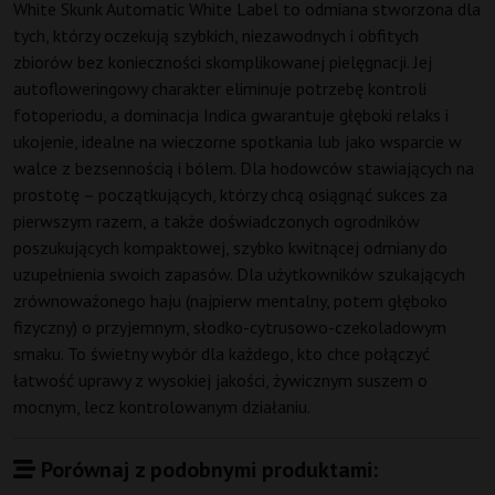
White Skunk Automatic White Label to odmiana stworzona dla
tych, którzy oczekują szybkich, niezawodnych i obfitych
zbiorów bez konieczności skomplikowanej pielęgnacji. Jej
autofloweringowy charakter eliminuje potrzebę kontroli
fotoperiodu, a dominacja Indica gwarantuje głęboki relaks i
ukojenie, idealne na wieczorne spotkania lub jako wsparcie w
walce z bezsennością i bólem. Dla hodowców stawiających na
prostotę – początkujących, którzy chcą osiągnąć sukces za
pierwszym razem, a także doświadczonych ogrodników
poszukujących kompaktowej, szybko kwitnącej odmiany do
uzupełnienia swoich zapasów. Dla użytkowników szukających
zrównoważonego haju (najpierw mentalny, potem głęboko
fizyczny) o przyjemnym, słodko-cytrusowo-czekoladowym
smaku. To świetny wybór dla każdego, kto chce połączyć
łatwość uprawy z wysokiej jakości, żywicznym suszem o
mocnym, lecz kontrolowanym działaniu.
Porównaj z podobnymi produktami: