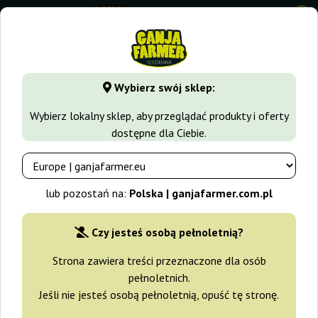
0
GanjaFarmer.com.pl
Odmiany Marihuany
Skunk
White S
Wybierz swój sklep:
White Skunk Automatic White
Wybierz lokalny sklep, aby przeglądać produkty i oferty
Label
dostępne dla Ciebie.
lub pozostań na:
Polska | ganjafarmer.com.pl
Czy jesteś osobą pełnoletnią?
Strona zawiera treści przeznaczone dla osób
pełnoletnich.
Jeśli nie jesteś osobą pełnoletnią, opuść tę stronę.