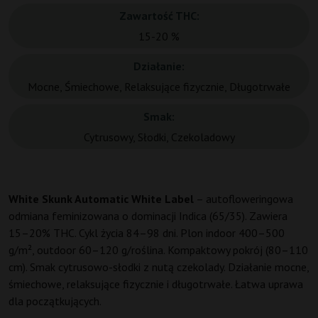
Zawartość THC:
15-20 %
Działanie:
Mocne, Śmiechowe, Relaksujące fizycznie, Długotrwałe
Smak:
Cytrusowy, Słodki, Czekoladowy
White Skunk Automatic White Label
– autofloweringowa
odmiana feminizowana o dominacji Indica (65/35). Zawiera
15–20% THC. Cykl życia 84–98 dni. Plon indoor 400–500
g/m², outdoor 60–120 g/roślina. Kompaktowy pokrój (80–110
cm). Smak cytrusowo-słodki z nutą czekolady. Działanie mocne,
śmiechowe, relaksujące fizycznie i długotrwałe. Łatwa uprawa
dla początkujących.