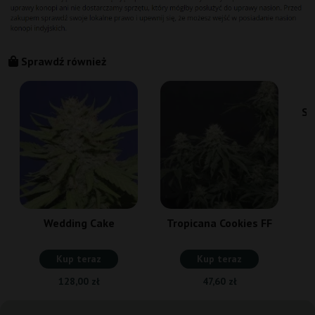
Sprawdź również
Sw
Wedding Cake
Tropicana Cookies FF
Kup teraz
Kup teraz
128,00 zł
47,60 zł