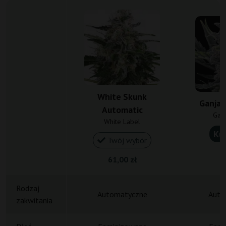
White Skunk
Ganja 
Automatic
Gan
White Label
Ku
Twój wybór
1
61,00 zł
Rodzaj
Automatyczne
Auto
zakwitania