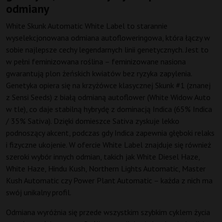
odmiany
White Skunk Automatic White Label to starannie
wyselekcjonowana odmiana autofloweringowa, która łączy w
sobie najlepsze cechy legendarnych linii genetycznych. Jest to
w pełni feminizowana roślina – feminizowane nasiona
gwarantują plon żeńskich kwiatów bez ryzyka zapylenia.
Genetyka opiera się na krzyżówce klasycznej Skunk #1 (znanej
z Sensi Seeds) z białą odmianą autoflower (White Widow Auto
w tle), co daje stabilną hybrydę z dominacją Indica (65% Indica
/ 35% Sativa). Dzięki domieszce Sativa zyskuje lekko
podnoszący akcent, podczas gdy Indica zapewnia głęboki relaks
i fizyczne ukojenie. W ofercie White Label znajduje się również
szeroki wybór innych odmian, takich jak White Diesel Haze,
White Haze, Hindu Kush, Northern Lights Automatic, Master
Kush Automatic czy Power Plant Automatic – każda z nich ma
swój unikalny profil.
Odmiana wyróżnia się przede wszystkim szybkim cyklem życia