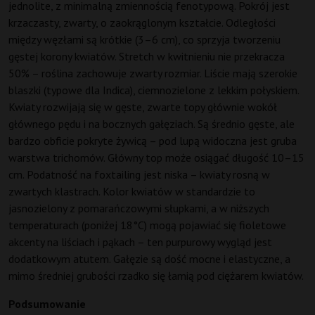
jednolite, z minimalną zmiennością fenotypową. Pokrój jest
krzaczasty, zwarty, o zaokrąglonym kształcie. Odległości
między węzłami są krótkie (3–6 cm), co sprzyja tworzeniu
gęstej korony kwiatów. Stretch w kwitnieniu nie przekracza
50% – roślina zachowuje zwarty rozmiar. Liście mają szerokie
blaszki (typowe dla Indica), ciemnozielone z lekkim połyskiem.
Kwiaty rozwijają się w gęste, zwarte topy głównie wokół
głównego pędu i na bocznych gałęziach. Są średnio gęste, ale
bardzo obficie pokryte żywicą – pod lupą widoczna jest gruba
warstwa trichomów. Główny top może osiągać długość 10–15
cm. Podatność na foxtailing jest niska – kwiaty rosną w
zwartych klastrach. Kolor kwiatów w standardzie to
jasnozielony z pomarańczowymi słupkami, a w niższych
temperaturach (poniżej 18°C) mogą pojawiać się fioletowe
akcenty na liściach i pąkach – ten purpurowy wygląd jest
dodatkowym atutem. Gałęzie są dość mocne i elastyczne, a
mimo średniej grubości rzadko się łamią pod ciężarem kwiatów.
Podsumowanie