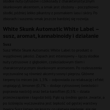
słodkie nuty cytrusów i czekolady z charakterystycznym
skunkowym akcentem, a smak jest złożony – początkowo
słodki, później lekko pikantny z posmakiem lasu i skóry. Po
zbiorach i suszeniu smak jeszcze bardziej się rozwija.
White Skunk Automatic White Label –
susz, aromat, kannabinoidy i działanie
Susz
Susz White Skunk Automatic White Label to produkt o
wyjątkowej jakości. Zapach jest intensywny – łączy słodkie
nuty cytrusowe z głębokim, czekoladowym tłem i
charakterystycznym skunkowym aromatem. Po rozkruszeniu
wyczuwalne są również akcenty sosny i pieprzu. Główne
terpeny to mircen (ok. 1,5% – odpowiada za relaksację i efekt
usypiający), limonen (0,7% – dodaje cytrusowej świeżości i
poprawia nastrój) oraz beta-kariofilen (0,5% – działa
przeciwzapalnie i łagodzi ból). Pąki są średnio gęste, zwarte, a
po ściśnięciu wyczuwalna jest lepkość od gęstej warstwy
żywicy. Susz łatwo się kruszy, co ułatwia mielenie, ale nie