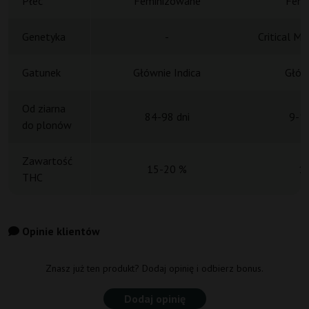
Płeć
Feminizowane
Femi
Genetyka
-
Critical M
Gatunek
Głównie Indica
Główn
Od ziarna
84-98 dni
9-11
do plonów
Zawartość
15-20 %
1
THC
Opinie klientów
Znasz już ten produkt? Dodaj opinię i odbierz bonus.
Dodaj opinię