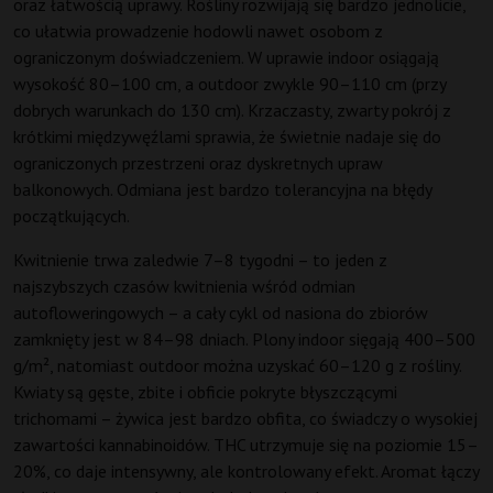
oraz łatwością uprawy. Rośliny rozwijają się bardzo jednolicie,
co ułatwia prowadzenie hodowli nawet osobom z
ograniczonym doświadczeniem. W uprawie indoor osiągają
wysokość 80–100 cm, a outdoor zwykle 90–110 cm (przy
dobrych warunkach do 130 cm). Krzaczasty, zwarty pokrój z
krótkimi międzywęźlami sprawia, że świetnie nadaje się do
ograniczonych przestrzeni oraz dyskretnych upraw
balkonowych. Odmiana jest bardzo tolerancyjna na błędy
początkujących.
Kwitnienie trwa zaledwie 7–8 tygodni – to jeden z
najszybszych czasów kwitnienia wśród odmian
autofloweringowych – a cały cykl od nasiona do zbiorów
zamknięty jest w 84–98 dniach. Plony indoor sięgają 400–500
g/m², natomiast outdoor można uzyskać 60–120 g z rośliny.
Kwiaty są gęste, zbite i obficie pokryte błyszczącymi
trichomami – żywica jest bardzo obfita, co świadczy o wysokiej
zawartości kannabinoidów. THC utrzymuje się na poziomie 15–
20%, co daje intensywny, ale kontrolowany efekt. Aromat łączy