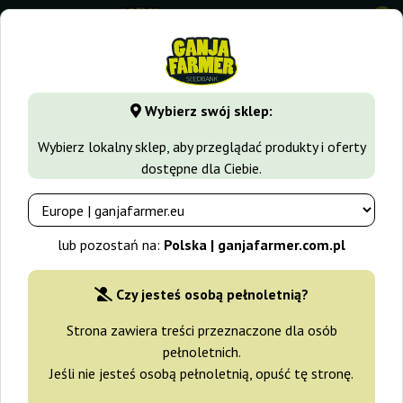
0
GanjaFarmer.com.pl
Odmiany Marihuany
Big Bud
Big B
Wybierz swój sklep:
Big Bud Vision Seeds
Wybierz lokalny sklep, aby przeglądać produkty i oferty
dostępne dla Ciebie.
lub pozostań na:
Polska | ganjafarmer.com.pl
Czy jesteś osobą pełnoletnią?
Strona zawiera treści przeznaczone dla osób
pełnoletnich.
Jeśli nie jesteś osobą pełnoletnią, opuść tę stronę.