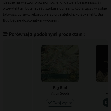
idealne na wieczór oraz pomocne w walce z bezsennością i
przewlekłym bólem. Jeśli szukasz odmiany, która łączy w sobie
łatwość uprawy, rekordowe zbiory i głęboki, kojący efekt, Big
Bud będzie doskonałym wyborem.
Porównaj z podobnymi produktami:
B
Big Bud
Gan
Vision Seeds
Ku
Twój wybór