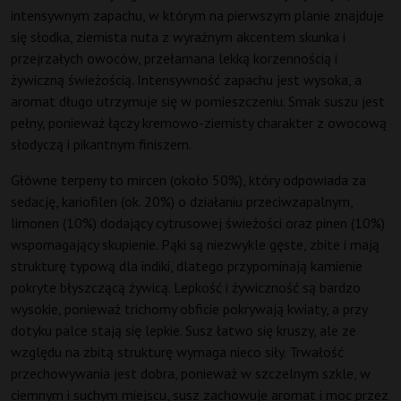
intensywnym zapachu, w którym na pierwszym planie znajduje
się słodka, ziemista nuta z wyraźnym akcentem skunka i
przejrzałych owoców, przełamana lekką korzennością i
żywiczną świeżością. Intensywność zapachu jest wysoka, a
aromat długo utrzymuje się w pomieszczeniu. Smak suszu jest
pełny, ponieważ łączy kremowo-ziemisty charakter z owocową
słodyczą i pikantnym finiszem.
Główne terpeny to mircen (około 50%), który odpowiada za
sedację, kariofilen (ok. 20%) o działaniu przeciwzapalnym,
limonen (10%) dodający cytrusowej świeżości oraz pinen (10%)
wspomagający skupienie. Pąki są niezwykle gęste, zbite i mają
strukturę typową dla indiki, dlatego przypominają kamienie
pokryte błyszczącą żywicą. Lepkość i żywiczność są bardzo
wysokie, ponieważ trichomy obficie pokrywają kwiaty, a przy
dotyku palce stają się lepkie. Susz łatwo się kruszy, ale ze
względu na zbitą strukturę wymaga nieco siły. Trwałość
przechowywania jest dobra, ponieważ w szczelnym szkle, w
ciemnym i suchym miejscu, susz zachowuje aromat i moc przez