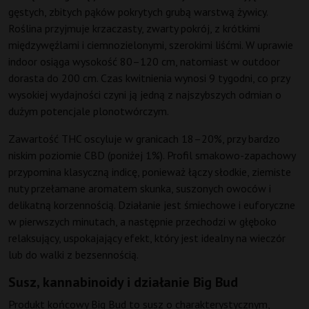
gęstych, zbitych pąków pokrytych grubą warstwą żywicy.
Roślina przyjmuje krzaczasty, zwarty pokrój, z krótkimi
międzywęźlami i ciemnozielonymi, szerokimi liśćmi. W uprawie
indoor osiąga wysokość 80–120 cm, natomiast w outdoor
dorasta do 200 cm. Czas kwitnienia wynosi 9 tygodni, co przy
wysokiej wydajności czyni ją jedną z najszybszych odmian o
dużym potencjale plonotwórczym.
Zawartość THC oscyluje w granicach 18–20%, przy bardzo
niskim poziomie CBD (poniżej 1%). Profil smakowo-zapachowy
przypomina klasyczną indicę, ponieważ łączy słodkie, ziemiste
nuty przełamane aromatem skunka, suszonych owoców i
delikatną korzennością. Działanie jest śmiechowe i euforyczne
w pierwszych minutach, a następnie przechodzi w głęboko
relaksujący, uspokajający efekt, który jest idealny na wieczór
lub do walki z bezsennością.
Susz, kannabinoidy i działanie Big Bud
Produkt końcowy Big Bud to susz o charakterystycznym,