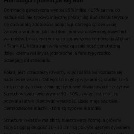
Morfologia i potencjał Big Bud
Dominacja genetyczna wynosi 85% indica / 15% sativa, co
nadaje roślinie typowo indyczny pokrój. Big Bud charakteryzuje
się doskonałą zdolnością adaptacji, dlatego sprawdzi się
zarówno w indoor, jak i outdoor, pod warunkiem odpowiednich
warunków. Linia genetyczna to sprawdzona kombinacja Afghani
× Skunk #1, która zapewnia wysoką stabilność genetyczną,
dzięki czemu rośliny są jednorodne, a fenotypy rzadko
odbiegają od standardu.
Pokrój jest krzaczasty i zwarty, więc roślina nie rozrasta się
nadmiernie wszerz. Odległości między węzłami są krótkie (2–5
cm), co sprzyja tworzeniu gęstych, wielokwiatowych szczytów.
Stretch w kwitnieniu wynosi 30–50%, a więc jest niski, co
pozwala łatwo planować wysokość. Liście mają szerokie,
ciemnozielone blaszki, które są typowe dla indiki.
Struktura kwiatów ma zbitą, klastrowatą formę, a główne
topy osiągają długość 20–30 cm i są pokryte gęstym dywanem