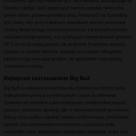
trichomów. Gęstość kwiatów jest ekstremalna, dlatego pąki są
twarde i ciężkie. Ilość żywicy jest bardzo wysoka i widoczna
gołym okiem, ponieważ kwiaty lśnią. Podatność na foxtailing
jest niska, więc przy stabilnych warunkach wzrost pozostaje
zwarty. Kwiaty mają ciemnozielony kolor z pomarańczowymi
włoskami (stygmatami), a przy niższych temperaturach (poniżej
18°C w nocy) mogą pojawić się delikatne fioletowe akcenty.
Gałęzie są średnio łamliwe, dlatego przy dużym obciążeniu
pąkami mogą wymagać podpór, ale generalnie wytrzymują
standardowe plony.
Najlepsze zastosowanie Big Bud
Big Bud to odmiana stworzona dla hodowców, którzy cenią
maksymalne plony przy minimalnym czasie oczekiwania.
Sprawdzi się zarówno u początkujących (dzięki wybaczającej
naturze i prostocie uprawy), jak i u doświadczonych growerów,
którzy chcą szybko zapełnić namiot efektownymi, żywicznymi
pąkami. Dla użytkowników końcowych oznacza przede
wszystkim silne, śmiechowe i relaksujące działanie, które jest