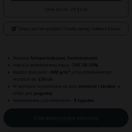
Cena za szt:
24,33 zł
Znasz już ten produkt? Dodaj opinię i odbierz bonus.
Nasiona
fotoperiodyczne, feminizowane
.
Indica o umiarkowanej mocy -
THC 18-20%
.
Bardzo duży plon -
600 g/m²
, przy umiarkowanym
wzroście do
120 cm
.
W aromacie wyczuwalne są nuty
ziemiste i słodkie
, a
efekt jest
pogodny
.
Umiarkowany czas kwitnienia -
9 tygodni
.
Charakterystyka odmiany