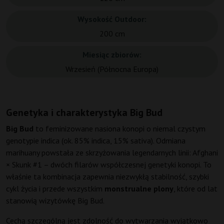
Wysokość Outdoor:
200 cm
Miesiąc zbiorów:
Wrzesień (Północna Europa)
Genetyka i charakterystyka Big Bud
Big Bud
to feminizowane nasiona konopi o niemal czystym
genotypie indica (ok. 85% indica, 15% sativa). Odmiana
marihuany powstała ze skrzyżowania legendarnych linii: Afghani
× Skunk #1 – dwóch filarów współczesnej genetyki konopi. To
właśnie ta kombinacja zapewnia niezwykłą stabilność, szybki
cykl życia i przede wszystkim
monstrualne plony
, które od lat
stanowią wizytówkę Big Bud.
Cechą szczególną jest zdolność do wytwarzania wyjątkowo