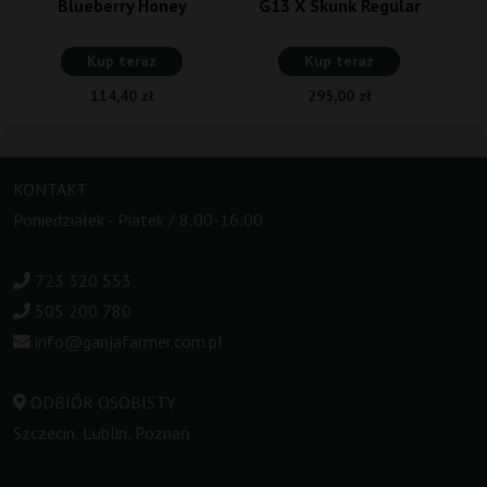
Blueberry Honey
G13 X Skunk Regular
Kup teraz
Kup teraz
114,40 zł
295,00 zł
KONTAKT
Poniedziałek - Piatek / 8:00-16:00
723 320 553
505 200 780
info@ganjafarmer.com.pl
ODBIÓR OSOBISTY
Szczecin, Lublin, Poznań