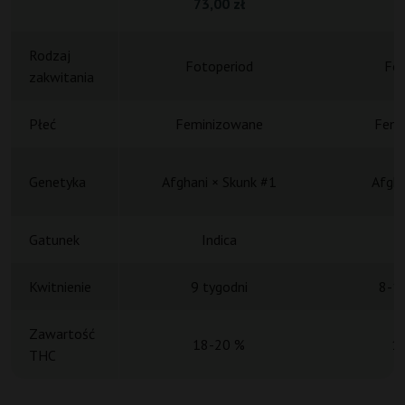
73,00 zł
1
Rodzaj
Fotoperiod
Fot
zakwitania
Płeć
Feminizowane
Femi
Genetyka
Afghani × Skunk #1
Afgha
Gatunek
Indica
Kwitnienie
9 tygodni
8-10
Zawartość
18-20 %
1
THC