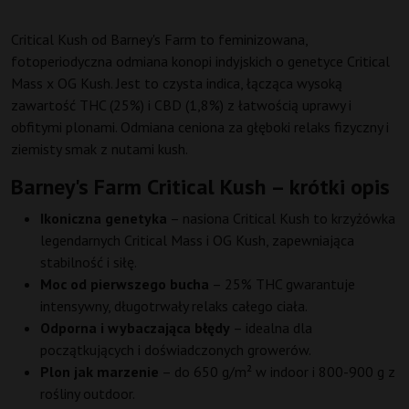
Critical Kush od Barney's Farm to feminizowana,
fotoperiodyczna odmiana konopi indyjskich o genetyce Critical
Mass x OG Kush. Jest to czysta indica, łącząca wysoką
zawartość THC (25%) i CBD (1,8%) z łatwością uprawy i
obfitymi plonami. Odmiana ceniona za głęboki relaks fizyczny i
ziemisty smak z nutami kush.
Barney's Farm Critical Kush – krótki opis
Ikoniczna genetyka
– nasiona Critical Kush to krzyżówka
legendarnych Critical Mass i OG Kush, zapewniająca
stabilność i siłę.
Moc od pierwszego bucha
– 25% THC gwarantuje
intensywny, długotrwały relaks całego ciała.
Odporna i wybaczająca błędy
– idealna dla
początkujących i doświadczonych growerów.
Plon jak marzenie
– do 650 g/m² w indoor i 800-900 g z
rośliny outdoor.