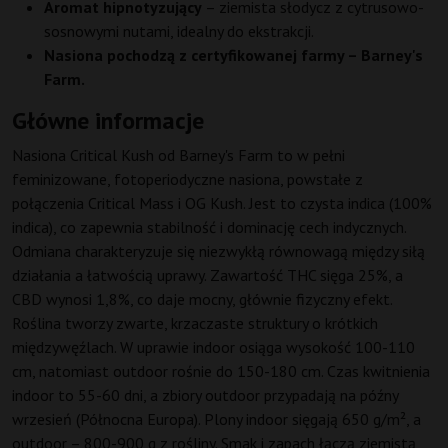
Aromat hipnotyzujący
– ziemista słodycz z cytrusowo-
sosnowymi nutami, idealny do ekstrakcji.
Nasiona pochodzą z certyfikowanej farmy – Barney's
Farm.
Główne informacje
Nasiona Critical Kush od Barney's Farm to w pełni
feminizowane, fotoperiodyczne nasiona, powstałe z
połączenia Critical Mass i OG Kush. Jest to czysta indica (100%
indica), co zapewnia stabilność i dominację cech indycznych.
Odmiana charakteryzuje się niezwykłą równowagą między siłą
działania a łatwością uprawy. Zawartość THC sięga 25%, a
CBD wynosi 1,8%, co daje mocny, głównie fizyczny efekt.
Roślina tworzy zwarte, krzaczaste struktury o krótkich
międzywęźlach. W uprawie indoor osiąga wysokość 100-110
cm, natomiast outdoor rośnie do 150-180 cm. Czas kwitnienia
indoor to 55-60 dni, a zbiory outdoor przypadają na późny
wrzesień (Północna Europa). Plony indoor sięgają 650 g/m², a
outdoor – 800-900 g z rośliny. Smak i zapach łączą ziemistą