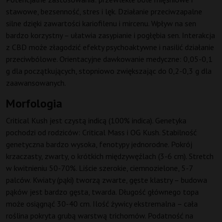
stawowe, bezsenność, stres i lęk. Działanie przeciwzapalne
silne dzięki zawartości kariofilenu i mircenu. Wpływ na sen
bardzo korzystny – ułatwia zasypianie i pogłębia sen. Interakcja
z CBD może złagodzić efekty psychoaktywne i nasilić działanie
przeciwbólowe. Orientacyjne dawkowanie medyczne: 0,05-0,1
g dla początkujących, stopniowo zwiększając do 0,2-0,3 g dla
zaawansowanych.
Morfologia
Critical Kush jest czystą indicą (100% indica). Genetyka
pochodzi od rodziców: Critical Mass i OG Kush. Stabilność
genetyczna bardzo wysoka, fenotypy jednorodne. Pokrój
krzaczasty, zwarty, o krótkich międzywęźlach (3-6 cm). Stretch
w kwitnieniu 50-70%. Liście szerokie, ciemnozielone, 5-7
palców. Kwiaty (pąki) tworzą zwarte, gęste klastry – budowa
pąków jest bardzo gęsta, twarda. Długość głównego topa
może osiągnąć 30-40 cm. Ilość żywicy ekstremalna – cała
roślina pokryta grubą warstwą trichomów. Podatność na