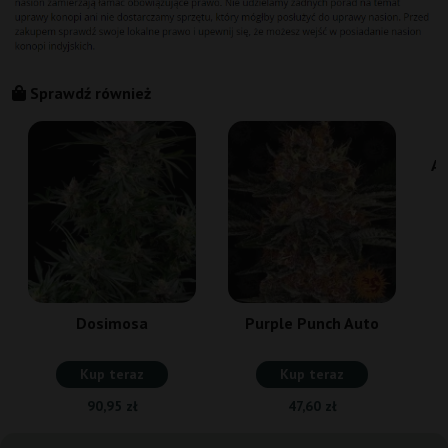
Sprawdź również
Am
Dosimosa
Purple Punch Auto
Kup teraz
Kup teraz
90,95 zł
47,60 zł