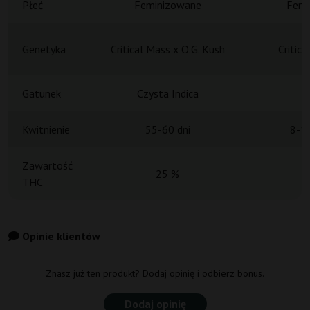
Płeć
Feminizowane
Femi
Genetyka
Critical Mass x O.G. Kush
Critic
Gatunek
Czysta Indica
Kwitnienie
55-60 dni
8-10
Zawartość
25 %
THC
Opinie klientów
Znasz już ten produkt? Dodaj opinię i odbierz bonus.
Dodaj opinię