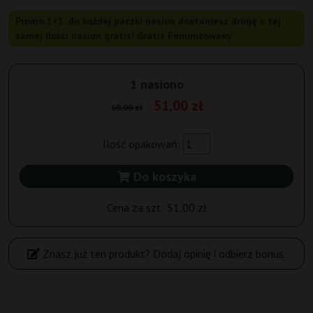
Promo 1+1: do każdej paczki nasion dostaniesz drugą o tej
samej ilości nasion gratis! Gratis Feminizowany
1 nasiono
51,00 zł
60,00 zł
Ilość opakowań:
Do koszyka
Cena za szt:
51,00 zł
Znasz już ten produkt? Dodaj opinię i odbierz bonus.