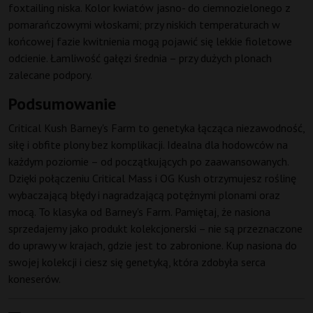
foxtailing niska. Kolor kwiatów jasno- do ciemnozielonego z
pomarańczowymi włoskami; przy niskich temperaturach w
końcowej fazie kwitnienia mogą pojawić się lekkie fioletowe
odcienie. Łamliwość gałęzi średnia – przy dużych plonach
zalecane podpory.
Podsumowanie
Critical Kush Barney's Farm to genetyka łącząca niezawodność,
siłę i obfite plony bez komplikacji. Idealna dla hodowców na
każdym poziomie – od początkujących po zaawansowanych.
Dzięki połączeniu Critical Mass i OG Kush otrzymujesz roślinę
wybaczającą błędy i nagradzającą potężnymi plonami oraz
mocą. To klasyka od Barney's Farm. Pamiętaj, że nasiona
sprzedajemy jako produkt kolekcjonerski – nie są przeznaczone
do uprawy w krajach, gdzie jest to zabronione. Kup nasiona do
swojej kolekcji i ciesz się genetyką, która zdobyła serca
koneserów.