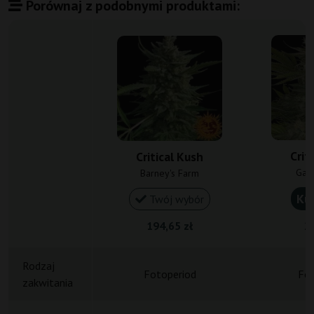
Porównaj z podobnymi produktami:
Crit
Critical Kush
Gan
Barney's Farm
Ku
Twój wybór
194,65 zł
20
Rodzaj
Fotoperiod
Fot
zakwitania