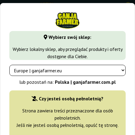
0
GanjaFarmer.com.pl
Odmiany Marihuany
Critical
Critica
Wybierz swój sklep:
Critical Kush Barney's Farm
Wybierz lokalny sklep, aby przeglądać produkty i oferty
dostępne dla Ciebie.
-15%
+gratisy
lub pozostań na:
Polska | ganjafarmer.com.pl
Czy jesteś osobą pełnoletnią?
Strona zawiera treści przeznaczone dla osób
pełnoletnich.
Jeśli nie jesteś osobą pełnoletnią, opuść tę stronę.